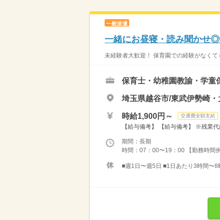
一般派遣
一緒にお昼寝・読み聞かせ◎週
未経験者大歓迎！ 保育園での経験がなくても
保育士・幼稚園教諭・学童
埼玉県越谷市/東武伊勢崎
時給1,900円～
交通費全額支給
【給与備考】 【給与備考】 ※残業代
期間：長期
時間：07：00〜19：00 【勤務時間例】 
■週1日〜週5日 ■1日あたり3時間〜8