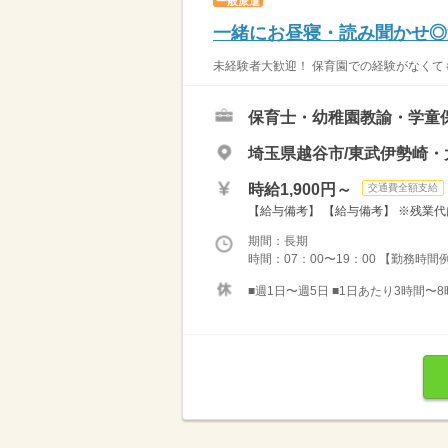
一般派遣
一緒にお昼寝・読み聞かせ◎週
未経験者大歓迎！ 保育園での経験がなくても
保育士・幼稚園教諭・学童
埼玉県越谷市/東武伊勢崎
時給1,900円～
交通費全額支給
【給与備考】 【給与備考】 ※残業代
期間：長期
時間：07：00〜19：00 【勤務時間例】 
■週1日〜週5日 ■1日あたり3時間〜8