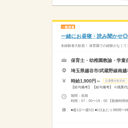
一般派遣
一緒にお昼寝・読み聞かせ◎週
未経験者大歓迎！ 保育園での経験がなくても
保育士・幼稚園教諭・学童
埼玉県越谷市/武蔵野線南越
時給1,900円～
交通費全額支給
【給与備考】 【給与備考】 ※残業代
期間：長期
時間：07：00〜19：00 【勤務時間例】 
■週1日〜週5日 ■1日あたり3時間〜8