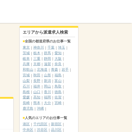
エリアから派遣求人検索
全国の都道府県のお仕事一覧
東京
神奈川
千葉
埼玉
茨城
栃木
群馬
愛知
岐阜
三重
静岡
大阪
兵庫
京都
滋賀
奈良
和歌山
北海道
青森
岩手
宮城
秋田
山形
福島
山梨
長野
新潟
富山
石川
福井
岡山
鳥取
島根
山口
香川
徳島
愛媛
高知
福岡
佐賀
長崎
熊本
大分
宮崎
鹿児島
沖縄
人気のエリアのお仕事一覧
港区
千代田区
新宿区
中央区
渋谷区
品川区