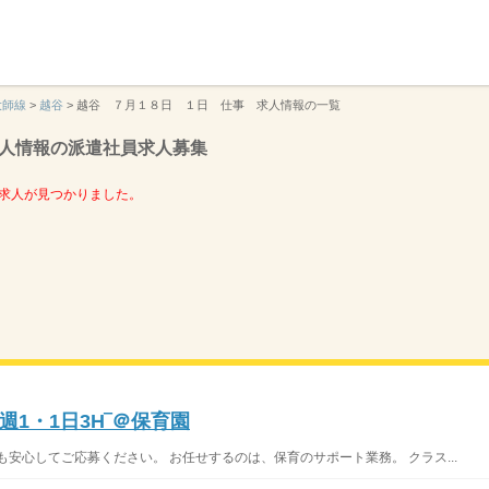
】
大師線
>
越谷
>
越谷 ７月１８日 １日 仕事 求人情報の一覧
人情報の派遣社員求人募集
求人が見つかりました。
1・1日3H‾＠保育園
安心してご応募ください。 お任せするのは、保育のサポート業務。 クラス...