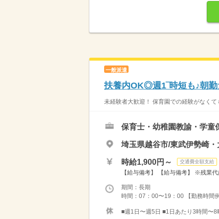
一般派遣
扶養内OK◎週1‾時短も♪朝
未経験者大歓迎！ 保育園での経験がなくても
保育士・幼稚園教諭・学童
埼玉県越谷市/東武伊勢崎
時給1,900円～
交通費全額支給
【給与備考】 【給与備考】 ※残業代
期間：長期
時間：07：00〜19：00 【勤務時間例】 
■週1日〜週5日 ■1日あたり3時間〜8