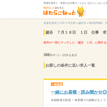
派遣社員求人・派遣のお仕事のことなら【はたらこねっと
派遣社員求人TOP
>
埼玉県
>
越谷市
>
東武伊勢崎・
越谷 ７月１８日 １日 仕事 求
条件の一部にマッチした「越谷 １日」に関する
366
件中 / 1～25件を表示
お探しの条件に近い求人一覧
一般派遣
一緒にお昼寝・読み聞かせ◎週
未経験者大歓迎！ 保育園での経験がなくても