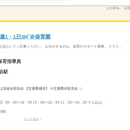
お仕事No.：
保育/
1・1日3H‾＠保育園
安心してご応募ください。 お任せするのは、保育のサポート業務。 クラス...
保育指導員
谷駅
は別途全額支給 【交通費備考】 ※交通費全額支給（...
09：00〜18：00 10：00〜19：00 11：00〜16：00 ※上記は...
時間
もっと見る