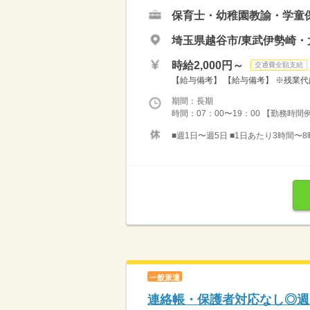
保育士・幼稚園教諭・学童
埼玉県越谷市/東武伊勢崎・
時給2,000円～
交通費全額支給
【給与備考】 【給与備考】 ※残業代
期間：長期
時間：07：00〜19：00 【勤務時間例】 
■週1日〜週5日 ■1日あたり3時間〜8
一般派遣
連絡帳・保護者対応なし◎週1