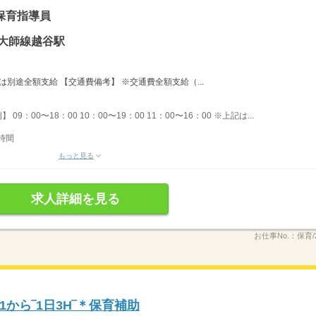
保育指導員
大師線越谷駅
は別途全額支給 【交通費備考】 ※交通費全額支給（...
09：00〜18：00 10：00〜19：00 11：00〜16：00 ※上記は...
時間
もっと見る
求人詳細を見る
お仕事No.：
保育/2
から‾1日3H‾＊保育補助