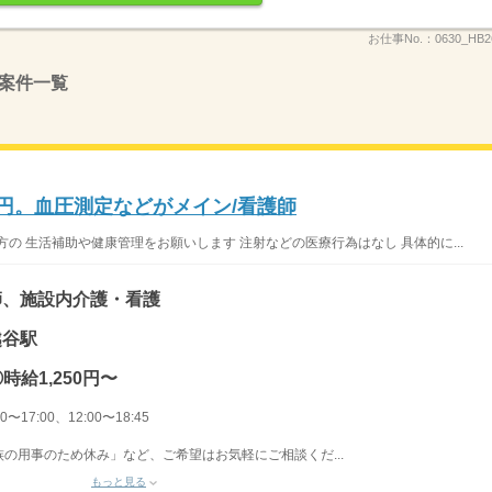
お仕事No.：
0630_HB
案件一覧
0円。血圧測定などがメイン/看護師
の 生活補助や健康管理をお願いします 注射などの医療行為はなし 具体的に...
師、施設内介護・看護
越谷駅
時給1,250円〜
〜17:00、12:00〜18:45
の用事のため休み」など、ご希望はお気軽にご相談くだ...
もっと見る