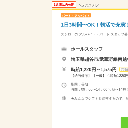
1週間以内公開
＼オススメ!／
パート・アルバイト
1日3時間〜OK！朝活で充実
スシローの アルバイト・パート スタッフ募
ホールスタッフ
埼玉県越谷市/武蔵野線南越
時給1,220円～1,575円
交通
【給与備考】 【一般】 ◇時給1220円 
期間：長期
時間：09：00〜14：00 ＼朝〜14
★みんなでシフトを調整するので、融