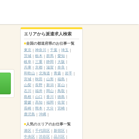
エリアから派遣求人検索
全国の都道府県のお仕事一覧
東京
神奈川
千葉
埼玉
茨城
栃木
群馬
愛知
岐阜
三重
静岡
大阪
兵庫
京都
滋賀
奈良
和歌山
北海道
青森
岩手
宮城
秋田
山形
福島
山梨
長野
新潟
富山
石川
福井
岡山
鳥取
島根
山口
香川
徳島
愛媛
高知
福岡
佐賀
長崎
熊本
大分
宮崎
鹿児島
沖縄
人気のエリアのお仕事一覧
港区
千代田区
新宿区
中央区
渋谷区
品川区