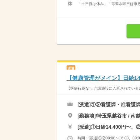
「土日祝は休み」「毎週水曜日は家族
派遣
【健康管理がメイン】日給14
【医療行為なし 介護施設に入所されている方
[派遣]
①②看護師・准看護
[勤務地]/埼玉県越谷市 / 南
[派遣]
①日給14,400円〜、②
時間：[派遣]①②08:00〜16:00、09:00