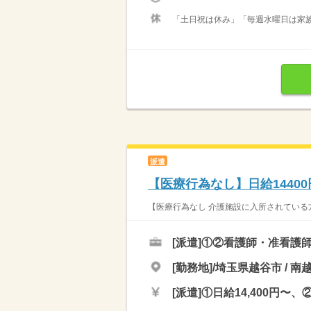
「土日祝は休み」「毎週水曜日は家族
派遣
【医療行為なし】日給1440
【医療行為なし 介護施設に入所されている方
[派遣]
①②看護師・准看護
[勤務地]/埼玉県越谷市 / 南
[派遣]
①日給14,400円〜、②