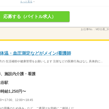
もっと見る
応募する（バイトル求人）
お仕事No.：
MD11看_3
体温・血圧測定などがメイン/看護師
の 生活補助や健康管理をお願いします 注射などの医療行為はなし 具体的に...
師、施設内介護・看護
越谷駅
時給1,250円〜
〜17:00、12:00〜18:45
の用事のため休み」など、ご希望はお気軽にご相談くだ...