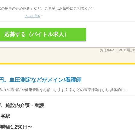
の用事のため休み」など、ご希望はお気軽にご相談くだ...
もっと見る
応募する（バイトル求人）
お仕事No.：
MD11看_3
0円。血圧測定などがメイン/看護師
の 生活補助や健康管理をお願いします 注射などの医療行為はなし 具体的に...
師、施設内介護・看護
越谷駅
時給1,250円〜