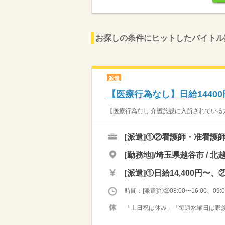
お探しの条件にヒットしたバイトル
派遣
【医療行為なし】日給1440
【医療行為なし 介護施設に入所されている方
[派遣]
①②看護師・准看護
[勤務地]/埼玉県越谷市 / 北
[派遣]
①日給14,400円〜、②
時間：[派遣]①②08:00〜16:00、09:00
「土日祝は休み」「毎週水曜日は家族