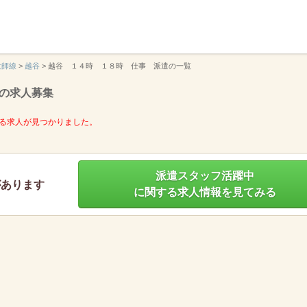
】
大師線
>
越谷
>
越谷 １４時 １８時 仕事 派遣の一覧
の求人募集
る求人が見つかりました。
派遣スタッフ活躍中
があります
に関する求人情報を見てみる