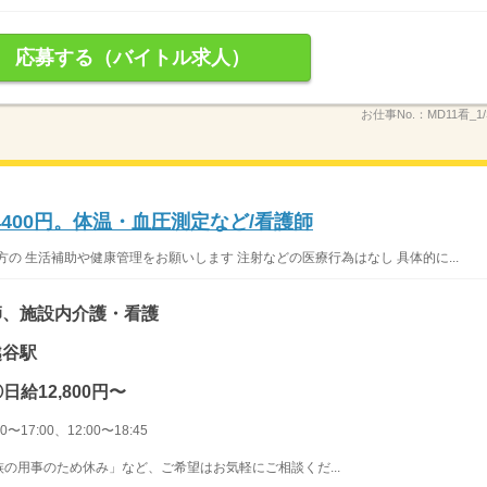
応募する（バイトル求人）
お仕事No.：
MD11看_1
400円。体温・血圧測定など/看護師
の 生活補助や健康管理をお願いします 注射などの医療行為はなし 具体的に...
師、施設内介護・看護
越谷駅
日給12,800円〜
〜17:00、12:00〜18:45
の用事のため休み」など、ご希望はお気軽にご相談くだ...