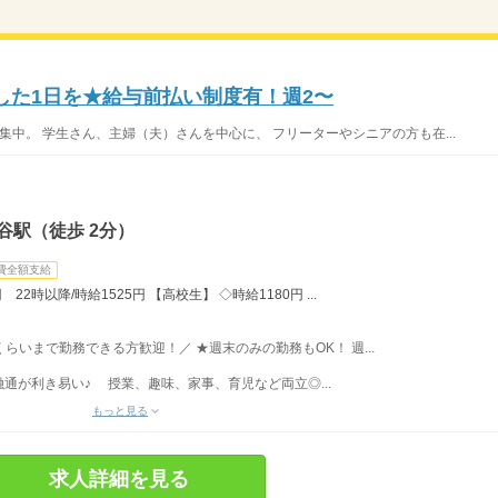
した1日を★給与前払い制度有！週2〜
集中。 学生さん、主婦（夫）さんを中心に、 フリーターやシニアの方も在...
谷駅（徒歩 2分）
費全額支給
22時以降/時給1525円 【高校生】 ◇時給1180円 ...
時くらいまで勤務できる方歓迎！／ ★週末のみの勤務もOK！ 週...
通が利き易い♪ 授業、趣味、家事、育児など両立◎...
もっと見る
求人詳細を見る