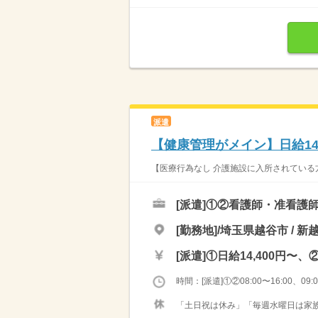
派遣
【健康管理がメイン】日給14
【医療行為なし 介護施設に入所されている方
[派遣]
①②看護師・准看護
[勤務地]/埼玉県越谷市 / 新
[派遣]
①日給14,400円〜、②
時間：[派遣]①②08:00〜16:00、09:00
「土日祝は休み」「毎週水曜日は家族