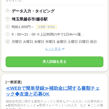
きやすいポ...
データ入力・タイピング
埼玉県越谷市/越谷駅
時給1,600円～
交通費一部支給
9：00〜21：00 ※上記時間の中で1日4h〜/週...
月曜日 火曜日 水曜日 木曜日 金曜日 土曜日 日曜日 祝日
もっと見る
求人詳細を見る
[一般派遣]
≪WEBで簡単登録≫補助金に関する書類チェ
ック◆友達と応募OK
補助金申請に関する書類チェックと簡単なデータ入力♪ ≪仕事内容≫
●書類内容のチェック ●専用フォーマットへの入力 など ★ここが働