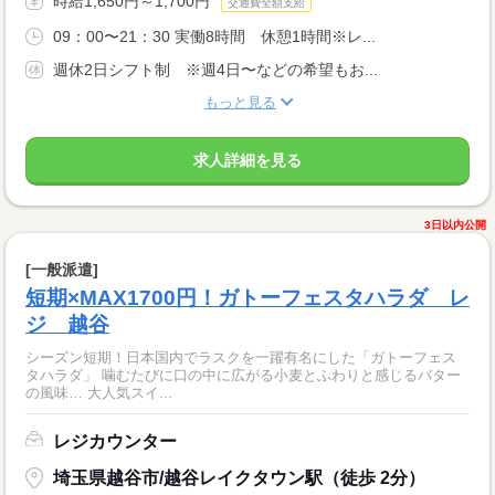
時給1,650円～1,700円
交通費全額支給
09：00〜21：30 実働8時間 休憩1時間※レ...
週休2日シフト制 ※週4日〜などの希望もお...
もっと見る
求人詳細を見る
3日以内公開
[一般派遣]
短期×MAX1700円！ガトーフェスタハラダ レ
ジ 越谷
シーズン短期！日本国内でラスクを一躍有名にした「ガトーフェス
タハラダ」 噛むたびに口の中に広がる小麦とふわりと感じるバター
の風味… 大人気スイ...
レジカウンター
埼玉県越谷市/越谷レイクタウン駅（徒歩 2分）