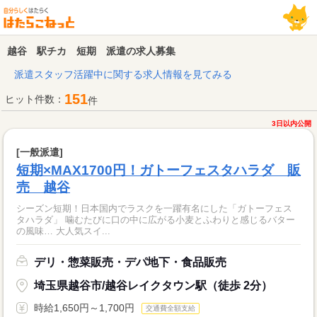
越谷 駅チカ 短期 派遣の求人募集
派遣スタッフ活躍中に関する求人情報を見てみる
151
ヒット件数：
件
3日以内公開
[一般派遣]
短期×MAX1700円！ガトーフェスタハラダ 販
売 越谷
シーズン短期！日本国内でラスクを一躍有名にした「ガトーフェス
タハラダ」 噛むたびに口の中に広がる小麦とふわりと感じるバター
の風味… 大人気スイ...
デリ・惣菜販売・デパ地下・食品販売
埼玉県越谷市/越谷レイクタウン駅（徒歩 2分）
時給1,650円～1,700円
交通費全額支給