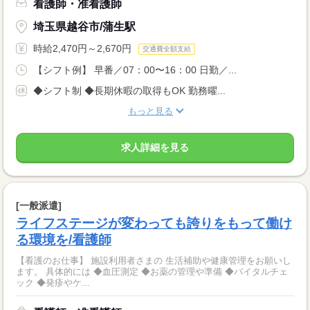
看護師・准看護師
埼玉県越谷市/蒲生駅
時給2,470円～2,670円
交通費全額支給
【シフト例】 早番／07：00〜16：00 日勤／...
◆シフト制 ◆長期休暇の取得もOK 勤務曜...
もっと見る
求人詳細を見る
[一般派遣]
ライフステージが変わっても誇りをもって働け
る環境を/看護師
【看護のお仕事】 施設利用者さまの 生活補助や健康管理をお願いし
ます。 具体的には ◆血圧測定 ◆お薬の管理や準備 ◆バイタルチェ
ック ◆発疹やケ...