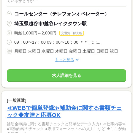
ているかどうか...
コールセンター（テレフォンオペレーター）
埼玉県越谷市/越谷レイクタウン駅
時給1,600円～2,000円
交通費一部支給
09：00〜17：00 09：00〜18：00 ＊＊：;;;;...
月曜日 火曜日 水曜日 木曜日 金曜日 土曜日 日曜日 祝日
もっと見る
求人詳細を見る
[一般派遣]
≪WEBで簡単登録≫補助金に関する書類チェ
ック◆友達と応募OK
補助金申請に関する書類チェックと簡単なデータ入力♪ ≪仕事内容≫
●書類内容のチェック ●専用フォーマットへの入力 など ★ここが働