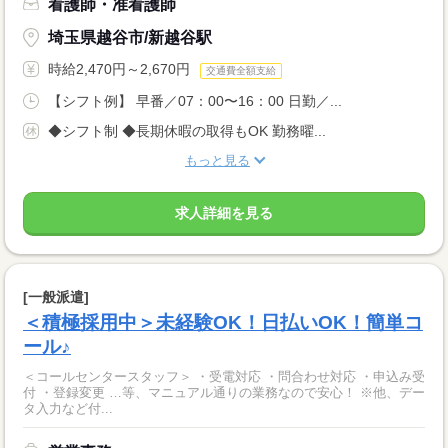
看護師・准看護師
埼玉県越谷市/新越谷駅
時給2,470円～2,670円
交通費全額支給
【シフト例】 早番／07：00〜16：00 日勤／...
◆シフト制 ◆長期休暇の取得もOK 勤務曜...
もっと見る
求人詳細を見る
[一般派遣]
＜積極採用中＞未経験OK！日払いOK！簡単コ
ール♪
＜コールセンタースタッフ＞ ・受電対応 ・問合わせ対応 ・申込み受
付 ・登録変更 …等、マニュアル通りの業務なので安心！ ※他、デー
タ入力など付...