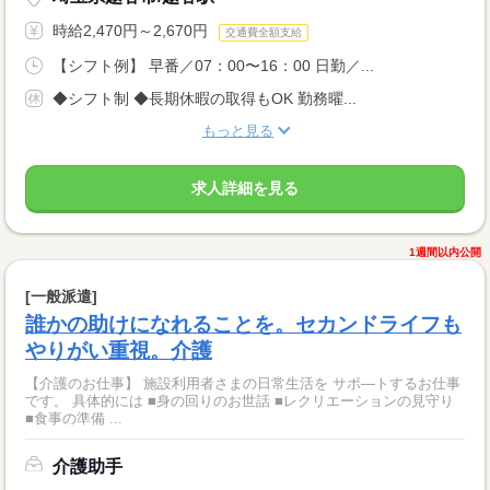
時給2,470円～2,670円
交通費全額支給
【シフト例】 早番／07：00〜16：00 日勤／...
◆シフト制 ◆長期休暇の取得もOK 勤務曜...
もっと見る
求人詳細を見る
1週間以内公開
[一般派遣]
誰かの助けになれることを。セカンドライフも
やりがい重視。介護
【介護のお仕事】 施設利用者さまの日常生活を サポ―トするお仕事
です。 具体的には ■身の回りのお世話 ■レクリエーションの見守り
■食事の準備 ...
介護助手