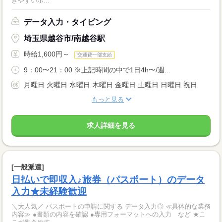
きやすいポ...
データ入力・タイピング
埼玉県越谷市/南越谷駅
時給1,600円～
交通費一部支給
9：00〜21：00 ※上記時間の中で1日4h〜/週...
月曜日 火曜日 水曜日 木曜日 金曜日 土曜日 日曜日 祝日
もっと見る
求人詳細を見る
[一般派遣]
日払いで即収入♪旅券（パスポート）のデータ
入力★未経験歓迎
＼大人気／ パスポートの申請に関する データ入力◎ ≪具体的な業務
内容≫ ●書類の内容を確認 ●専用フォーマットへの入力 など ★こ