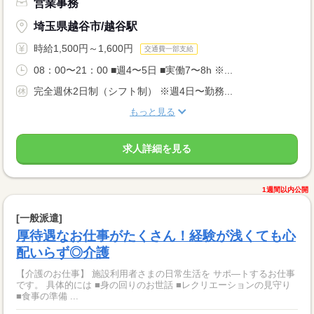
営業事務
埼玉県越谷市/越谷駅
時給1,500円～1,600円
交通費一部支給
08：00〜21：00 ■週4〜5日 ■実働7〜8h ※...
完全週休2日制（シフト制） ※週4日〜勤務...
もっと見る
求人詳細を見る
1週間以内公開
[一般派遣]
厚待遇なお仕事がたくさん！経験が浅くても心
配いらず◎介護
【介護のお仕事】 施設利用者さまの日常生活を サポ―トするお仕事
です。 具体的には ■身の回りのお世話 ■レクリエーションの見守り
■食事の準備 ...