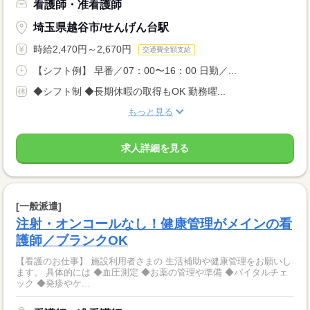
看護師・准看護師
埼玉県越谷市/せんげん台駅
時給2,470円～2,670円
交通費全額支給
【シフト例】 早番／07：00〜16：00 日勤／...
◆シフト制 ◆長期休暇の取得もOK 勤務曜...
もっと見る
求人詳細を見る
[一般派遣]
注射・オンコールなし！健康管理がメインの看
護師／ブランクOK
【看護のお仕事】 施設利用者さまの 生活補助や健康管理をお願いし
ます。 具体的には ◆血圧測定 ◆お薬の管理や準備 ◆バイタルチェ
ック ◆発疹やケ...