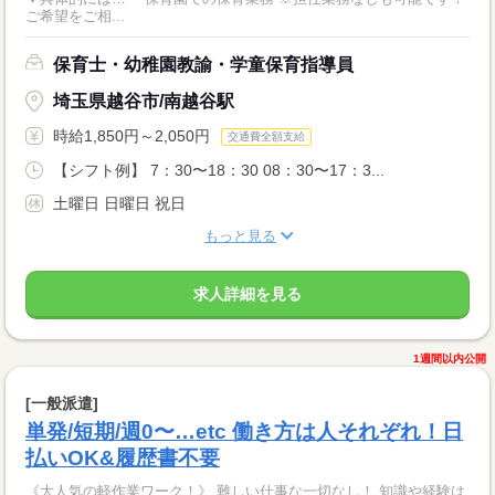
ご希望をご相...
保育士・幼稚園教諭・学童保育指導員
埼玉県越谷市/南越谷駅
時給1,850円～2,050円
交通費全額支給
【シフト例】 7：30〜18：30 08：30〜17：3...
土曜日 日曜日 祝日
もっと見る
求人詳細を見る
1週間以内公開
[一般派遣]
単発/短期/週0〜…etc 働き方は人それぞれ！日
払いOK&履歴書不要
《大人気の軽作業ワーク！》 難しい仕事な一切なし！ 知識や経験は