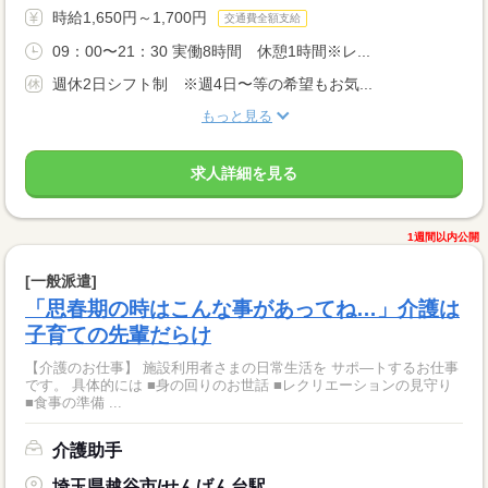
時給1,650円～1,700円
交通費全額支給
09：00〜21：30 実働8時間 休憩1時間※レ...
週休2日シフト制 ※週4日〜等の希望もお気...
もっと見る
求人詳細を見る
1週間以内公開
[一般派遣]
「思春期の時はこんな事があってね…」介護は
子育ての先輩だらけ
【介護のお仕事】 施設利用者さまの日常生活を サポ―トするお仕事
です。 具体的には ■身の回りのお世話 ■レクリエーションの見守り
■食事の準備 ...
介護助手
埼玉県越谷市/せんげん台駅