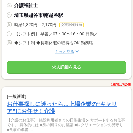
介護福祉士
埼玉県越谷市/南越谷駅
時給1,820円～2,170円
交通費全額支給
【シフト例】 早番／07：00〜16：00 日勤／...
◆シフト制 ◆長期休暇の取得もOK 勤務曜...
もっと見る
求人詳細を見る
1週間以内公開
[一般派遣]
お仕事探しに迷ったら…上場企業の“キャリ
ア”にお任せ！介護
【介護のお仕事】 施設利用者さまの日常生活を サポ―トするお仕事
です。 具体的には ■身の回りのお世話 ■レクリエーションの見守り
■食事の準備 ...