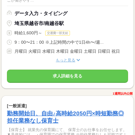
こが働きやす...
データ入力・タイピング
埼玉県越谷市/南越谷駅
時給1,600円～
交通費一部支給
9：00〜21：00 ※上記時間の中で1日4h〜/週...
月曜日 火曜日 水曜日 木曜日 金曜日 土曜日 日曜日 祝日
もっと見る
求人詳細を見る
1週間以内公開
[一般派遣]
勤務開始日、自由♪高時給2050円×時短勤務◎
担任業務なし保育士
【保育士】 就業先の保育園にて、 保育士のお仕事をお任せします。
▼具体的には… ・保育園での保育業務 ※担任業務なしも可能です！