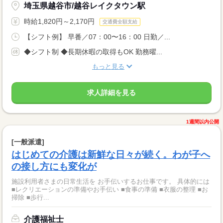
埼玉県越谷市/越谷レイクタウン駅
時給1,820円～2,170円
交通費全額支給
【シフト例】 早番／07：00〜16：00 日勤／...
◆シフト制 ◆長期休暇の取得もOK 勤務曜...
もっと見る
求人詳細を見る
1週間以内公開
[一般派遣]
はじめての介護は新鮮な日々が続く。わが子へ
の接し方にも変化が
施設利用者さまの日常生活を お手伝いするお仕事です。 具体的には
■レクリエーションの準備やお手伝い ■食事の準備 ■衣服の整理 ■お
掃除 ■歩行...
介護福祉士