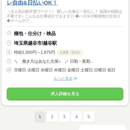
レ自由&日払いOK！
《大人気の軽作業ワーク！》 難しい仕事な一切なし！ 知識や経験は
不要です♪ こんなお仕事紹介できます◎ ◆ハガキや郵便物の仕分け
◆ゲームやア...
梱包・仕分け・検品
埼玉県越谷市/越谷駅
時給1,500円～1,875円
交通費一部支給
＼ 働き方はあなた次第♪ ／ 日勤・夜勤...
月曜日 火曜日 水曜日 木曜日 金曜日 土曜日 日曜日 祝日
もっと見る
求人詳細を見る
1
2
3
4
5