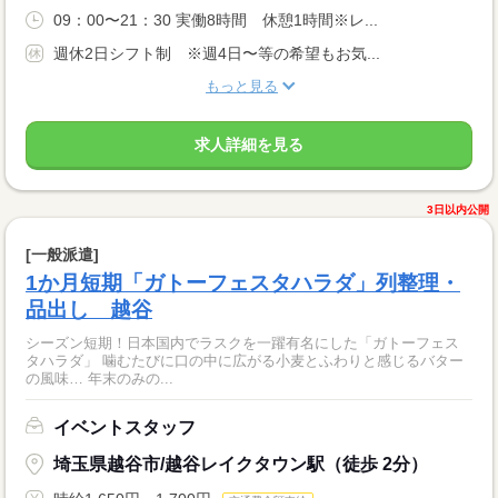
09：00〜21：30 実働8時間 休憩1時間※レ...
週休2日シフト制 ※週4日〜等の希望もお気...
もっと見る
求人詳細を見る
3日以内公開
[一般派遣]
1か月短期「ガトーフェスタハラダ」列整理・
品出し 越谷
シーズン短期！日本国内でラスクを一躍有名にした「ガトーフェス
タハラダ」 噛むたびに口の中に広がる小麦とふわりと感じるバター
の風味… 年末のみの...
イベントスタッフ
埼玉県越谷市/越谷レイクタウン駅（徒歩 2分）