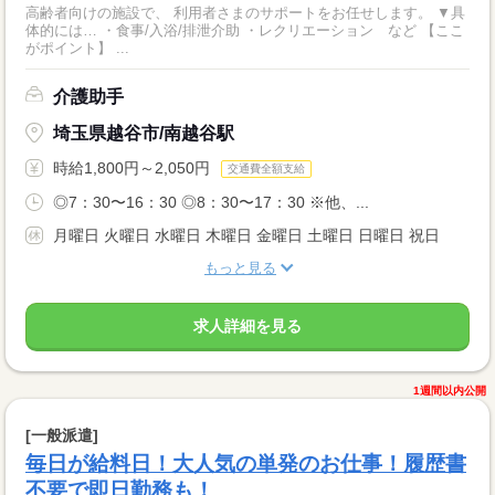
高齢者向けの施設で、 利用者さまのサポートをお任せします。 ▼具
体的には… ・食事/入浴/排泄介助 ・レクリエーション など 【ここ
がポイント】 ...
介護助手
埼玉県越谷市/南越谷駅
時給1,800円～2,050円
交通費全額支給
◎7：30〜16：30 ◎8：30〜17：30 ※他、...
月曜日 火曜日 水曜日 木曜日 金曜日 土曜日 日曜日 祝日
もっと見る
求人詳細を見る
1週間以内公開
[一般派遣]
毎日が給料日！大人気の単発のお仕事！履歴書
不要で即日勤務も！