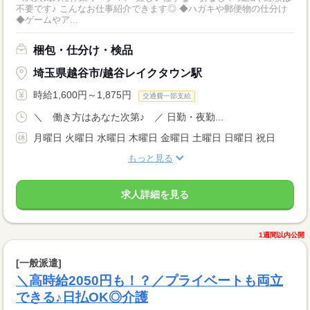
不要です♪ こんなお仕事紹介できます◎ ◆ハガキや郵便物の仕分け
◆ゲームやア...
梱包・仕分け・検品
埼玉県越谷市/越谷レイクタウン駅
時給1,600円～1,875円
交通費一部支給
＼ 働き方はあなた次第♪ ／ 日勤・夜勤...
月曜日 火曜日 水曜日 木曜日 金曜日 土曜日 日曜日 祝日
もっと見る
求人詳細を見る
1週間以内公開
[一般派遣]
＼高時給2050円も！？／プライベートも両立
できる♪日払OK◎介護