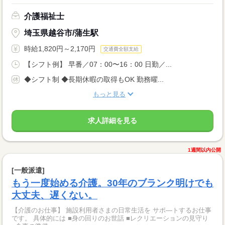
介護福祉士
埼玉県越谷市/蒲生駅
時給1,820円～2,170円
交通費全額支給
【シフト例】 早番／07：00〜16：00 日勤／...
◆シフト制 ◆長期休暇の取得もOK 勤務曜...
もっと見る
求人詳細を見る
1週間以内公開
[一般派遣]
もう一度始める介護。30年のブランク明けでも
大丈夫、遅くない。
【介護のお仕事】 施設利用者さまの日常生活を サポ―トするお仕事
です。 具体的には ■身の回りのお世話 ■レクリエーションの見守り