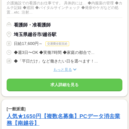
介護施設での看護のお仕事です。 具体的には… ◆内服薬の管理 ◆カ
ルテ記録 ◆巡回 ◆バイタルサインチェック ◆発疹やケガなどの処
置…etc. 注射...
看護師・准看護師
埼玉県越谷市/越谷駅
日給17,600円～
交通費全額支給
◆週3日〜OK ◆実働7時間 ◆家庭の都合で...
◆「平日だけ」など働きたい日を選べます！...
もっと見る
求人詳細を見る
[一般派遣]
人気★1650円【複数名募集】PCデータ消去業
務【南越谷】