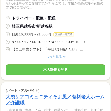
ないお仕事ってご存知ですか？ そこでは、年齢が高めの方や女性の
方 力に自信がな...
ドライバー・配達・配送
埼玉県越谷市/新越谷駅
日給16,800円～21,000円
交通費一部支給
8：00〜17：00 16：00〜4：00 6：00〜15：0...
【自己申告シフト】 「平日だけ働きたい」 ...
もっと見る
求人詳細を見る
[パート・アルバイト]
大袋ケアコミュニティそよ風／有料老人ホーム
／介護職
・身体介助（食事、入浴、排泄、移乗など） ・就寝介助・起床介助