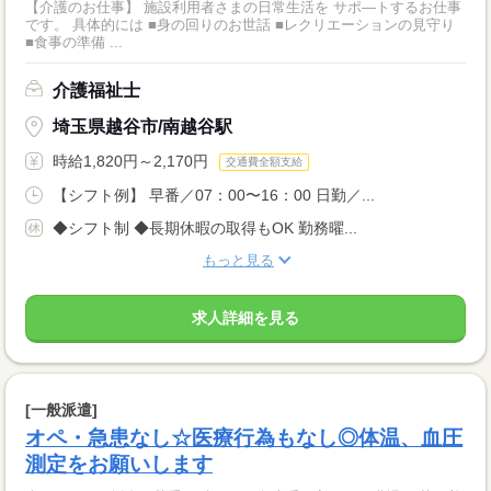
【介護のお仕事】 施設利用者さまの日常生活を サポ―トするお仕事
です。 具体的には ■身の回りのお世話 ■レクリエーションの見守り
■食事の準備 ...
介護福祉士
埼玉県越谷市/南越谷駅
時給1,820円～2,170円
交通費全額支給
【シフト例】 早番／07：00〜16：00 日勤／...
◆シフト制 ◆長期休暇の取得もOK 勤務曜...
もっと見る
求人詳細を見る
[一般派遣]
オペ・急患なし☆医療行為もなし◎体温、血圧
測定をお願いします