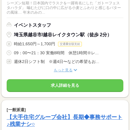
シーズン短期！日本国内でラスクを一躍有名にした「ガトーフェス
タハラダ」 噛むたびに口の中に広がる小麦とふわりと感じるバター
の風味… 年末のみの...
イベントスタッフ
埼玉県越谷市/越谷レイクタウン駅（徒歩 2分）
時給1,650円～1,700円
交通費全額支給
09：00〜21：30 実働8時間 休憩1時間※レ...
週休2日シフト制 ※週4日〜などの希望もお...
もっと見る
求人詳細を見る
[一般派遣]
【大手住宅グループ会社】長期◆事務サポート
♪残業ナシ○