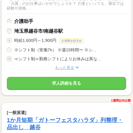
「介護」のお仕事はいかがでしょうか？ 介護といっても、最近では
経験や資格...
介護助手
埼玉県越谷市/南越谷駅
時給1,600円～1,900円
交通費全額支給
※シフト制（実働7h） ※週15時間〜 ※シ...
≪シフト制≫勤務シフトによりお休みは異な...
もっと見る
求人詳細を見る
1週間以内公開
[一般派遣]
1か月短期「ガトーフェスタハラダ」列整理・
品出し 越谷