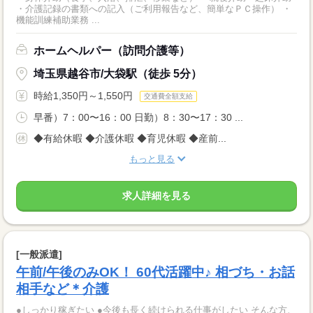
・介護記録の書類への記入（ご利用報告など、簡単なＰＣ操作） ・
機能訓練補助業務 ...
ホームヘルパー（訪問介護等）
埼玉県越谷市/大袋駅（徒歩 5分）
時給1,350円～1,550円
交通費全額支給
早番）7：00〜16：00 日勤）8：30〜17：30 ...
◆有給休暇 ◆介護休暇 ◆育児休暇 ◆産前...
もっと見る
求人詳細を見る
[一般派遣]
午前/午後のみOK！ 60代活躍中♪ 相づち・お話
相手など＊介護
●しっかり稼ぎたい ●今後も長く続けられる仕事がしたい そんな方、