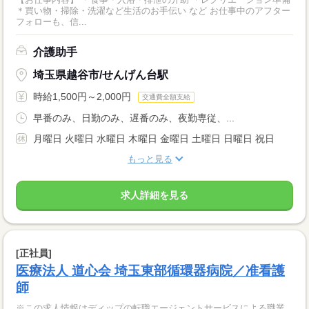
＊買い物・掃除・洗濯など生活のお手伝い など お仕事中のアフター
フォローも、信...
介護助手
埼玉県越谷市/せんげん台駅
時給1,500円～2,000円
交通費全額支給
早番のみ、日勤のみ、遅番のみ、夜勤専従、...
月曜日 火曜日 水曜日 木曜日 金曜日 土曜日 日曜日 祝日
もっと見る
求人詳細を見る
[正社員]
医療法人 道心会 埼玉東部循環器病院／准看護
師
※この求人情報はディップの転職エージェントサービスによる職業