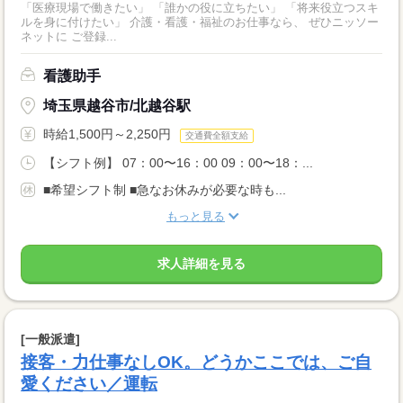
「医療現場で働きたい」 「誰かの役に立ちたい」 「将来役立つスキ
ルを身に付けたい」 介護・看護・福祉のお仕事なら、 ぜひニッソー
ネットに ご登録...
看護助手
埼玉県越谷市/北越谷駅
時給1,500円～2,250円
交通費全額支給
【シフト例】 07：00〜16：00 09：00〜18：...
■希望シフト制 ■急なお休みが必要な時も...
もっと見る
求人詳細を見る
[一般派遣]
接客・力仕事なしOK。どうかここでは、ご自
愛ください／運転