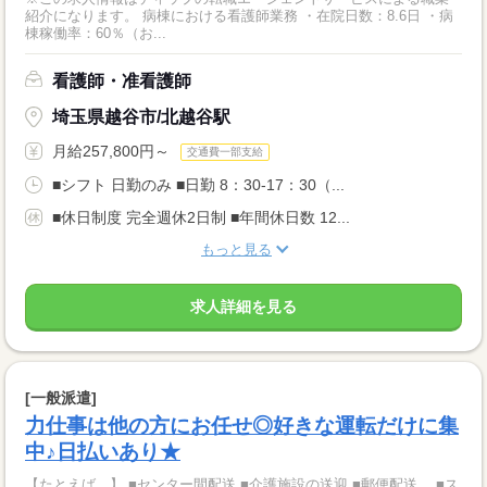
紹介になります。 病棟における看護師業務 ・在院日数：8.6日 ・病
棟稼働率：60％（お...
看護師・准看護師
埼玉県越谷市/北越谷駅
月給257,800円～
交通費一部支給
■シフト 日勤のみ ■日勤 8：30-17：30（...
■休日制度 完全週休2日制 ■年間休日数 12...
もっと見る
求人詳細を見る
[一般派遣]
力仕事は他の方にお任せ◎好きな運転だけに集
中♪日払いあり★
【たとえば…】 ■センター間配送 ■介護施設の送迎 ■郵便配送 ■ス