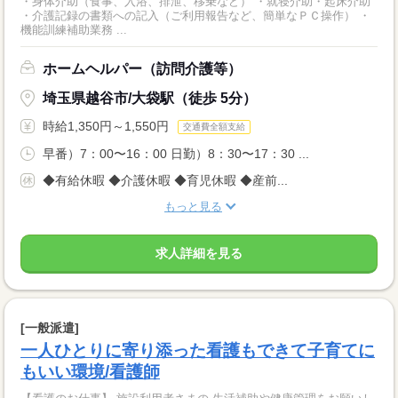
・身体介助（食事、入浴、排泄、移乗など） ・就寝介助・起床介助
・介護記録の書類への記入（ご利用報告など、簡単なＰＣ操作） ・
機能訓練補助業務 ...
ホームヘルパー（訪問介護等）
埼玉県越谷市/大袋駅（徒歩 5分）
時給1,350円～1,550円
交通費全額支給
早番）7：00〜16：00 日勤）8：30〜17：30 ...
◆有給休暇 ◆介護休暇 ◆育児休暇 ◆産前...
もっと見る
求人詳細を見る
[一般派遣]
一人ひとりに寄り添った看護もできて子育てに
もいい環境/看護師