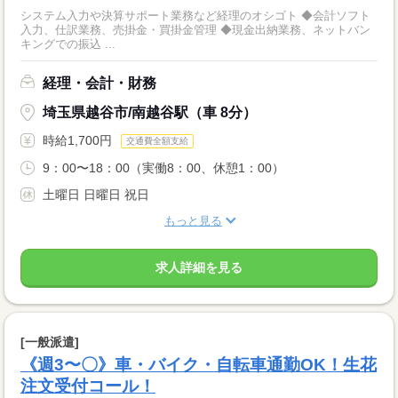
システム入力や決算サポート業務など経理のオシゴト ◆会計ソフト
入力、仕訳業務、売掛金・買掛金管理 ◆現金出納業務、ネットバン
キングでの振込 ...
経理・会計・財務
埼玉県越谷市/南越谷駅（車 8分）
時給1,700円
交通費全額支給
9：00〜18：00（実働8：00、休憩1：00）
土曜日 日曜日 祝日
もっと見る
求人詳細を見る
[一般派遣]
《週3〜〇》車・バイク・自転車通勤OK！生花
注文受付コール！