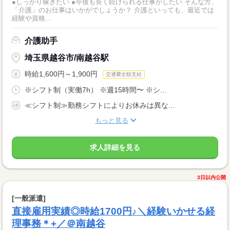
●しっかり稼ぎたい ●今後も長く続けられる仕事がしたい そんな方、
「介護」のお仕事はいかがでしょうか？ 介護といっても、最近では
経験や資格...
介護助手
埼玉県越谷市/南越谷駅
時給1,600円～1,900円
交通費全額支給
※シフト制（実働7h） ※週15時間〜 ※シ...
≪シフト制≫勤務シフトによりお休みは異な...
もっと見る
求人詳細を見る
3日以内公開
[一般派遣]
直接雇用実績◎時給1700円♪＼経験いかせる経
理事務＊+／＠南越谷