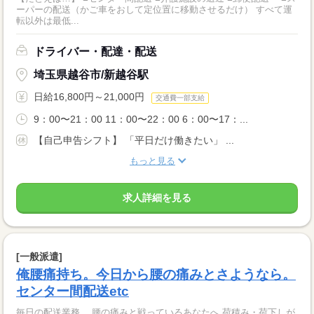
ーパーの配送（かご車をおして定位置に移動させるだけ） すべて運
転以外は最低...
ドライバー・配達・配送
埼玉県越谷市/新越谷駅
日給16,800円～21,000円
交通費一部支給
9：00〜21：00 11：00〜22：00 6：00〜17：...
【自己申告シフト】 「平日だけ働きたい」 ...
もっと見る
求人詳細を見る
[一般派遣]
俺腰痛持ち。今日から腰の痛みとさようなら。
センター間配送etc
毎日の配送業務。 腰の痛みと戦っているあなたへ 荷積み・荷下しが