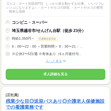
【カゴ・カート回収部門】 しっかり体を動かすお仕事。 いいリフレ
ッシュになりますよ♪ ・カートやカゴの回収 ・カートやカゴの整理
・簡単な清掃 ...
コンビニ・スーパー
埼玉県越谷市/せんげん台駅（徒歩 23分）
時給1,350円～
交通費全額支給
6：00〜22：00 ＜営業時間＞ 8：30〜21：...
※公休2〜5日/週 ※有休あり（6ヵ月後付与...
もっと見る
求人詳細を見る
[正社員]
残業少な目◎送迎バスあり◎介護老人保健施設
での看護業務です