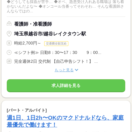
◆どうしても採血が苦手… ◆オペ、急患受け入れある職場は 落ち着
かないんだよな〜 ◆オンコール当番ってそわそわ… そんな看護師さ
んならではの...
看護師・准看護師
埼玉県越谷市/越谷レイクタウン駅
時給2,700円～
交通費全額支給
≪シフト例≫ 日勤8：30〜17：30 9：00...
完全週休2日 交代制 【自己申告シフト！】 ...
もっと見る
求人詳細を見る
[パート・アルバイト]
週1日、1日2h〜OKのマクドナルドなら、家庭
最優先で働けます！