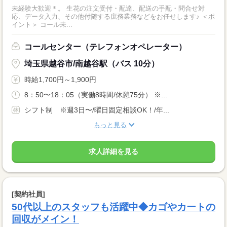
未経験大歓迎＊。 生花の注文受付・配達、配送の手配・問合せ対
応、データ入力、その他付随する庶務業務などをお任せします♪ ＜ポ
イント＞ コール未...
コールセンター（テレフォンオペレーター）
埼玉県越谷市/南越谷駅（バス 10分）
時給1,700円～1,900円
8：50〜18：05（実働8時間/休憩75分） ※...
シフト制 ※週3日〜/曜日固定相談OK！/年...
もっと見る
求人詳細を見る
[契約社員]
50代以上のスタッフも活躍中◆カゴやカートの
回収がメイン！