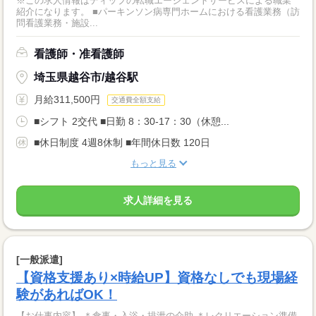
※この求人情報はディップの転職エージェントサービスによる職業
紹介になります。 ■パーキンソン病専門ホームにおける看護業務（訪
問看護業務・施設...
看護師・准看護師
埼玉県越谷市/越谷駅
月給311,500円
交通費全額支給
■シフト 2交代 ■日勤 8：30-17：30（休憩...
■休日制度 4週8休制 ■年間休日数 120日
もっと見る
求人詳細を見る
[一般派遣]
【資格支援あり×時給UP】資格なしでも現場経
験があればOK！
【お仕事内容】 ＊食事・入浴・排泄の介助 ＊レクリエーション準備