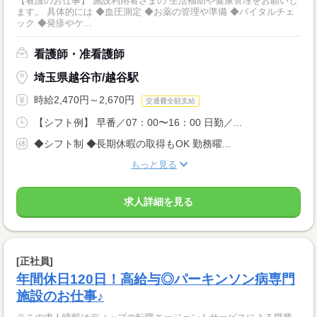
【看護のお仕事】 施設利用者さまの 生活補助や健康管理をお願いし
ます。 具体的には ◆血圧測定 ◆お薬の管理や準備 ◆バイタルチェ
ック ◆発疹やケ...
看護師・准看護師
埼玉県越谷市/越谷駅
時給2,470円～2,670円
交通費全額支給
【シフト例】 早番／07：00〜16：00 日勤／...
◆シフト制 ◆長期休暇の取得もOK 勤務曜...
もっと見る
求人詳細を見る
[正社員]
年間休日120日！高給与◎パーキンソン病専門
施設のお仕事♪