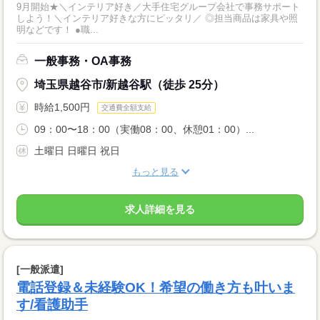
9月開始★＼インテリア好き／大手住宅グループ会社で事務サポート
しよう！＼インテリア好きな方にピッタリ／ ◎担当商品は家具や照
明などです！ ●職...
一般事務・OA事務
埼玉県越谷市/新越谷駅（徒歩 25分）
時給1,500円
交通費全額支給
09：00〜18：00（実働08：00、休憩01：00）...
土曜日 日曜日 祝日
もっと見る
求人詳細を見る
[一般派遣]
電話登録＆未経験OK！希望の働き方も叶いま
す/看護助手