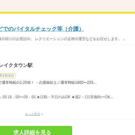
どでのバイタルチェック等（介護）
の回りのお世話や、 レクリエーションの企画や運営などをお任せします。 ...
谷レイクタウン駅
費全額支給
時給の1.25倍！ ・介護福祉士／通常時給1800〜225...
8：00 16：00〜09：00 ★日勤・平日のみOK ★週2・1日実働8h〜OK...
もっと見る
求人詳細を見る