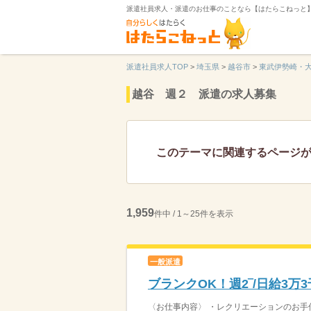
派遣社員求人・派遣のお仕事のことなら【はたらこねっと
派遣社員求人TOP
>
埼玉県
>
越谷市
>
東武伊勢崎・
越谷 週２ 派遣の求人募集
このテーマに関連するページ
1,959
件中 / 1～25件を表示
一般派遣
ブランクOK！週2‾/日給3
〈お仕事内容〉 ・レクリエーションのお手伝