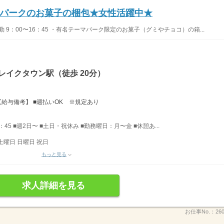
パークのお菓子の梱包★女性活躍中★
 9：00〜16：45 ・有名テーマパーク限定のお菓子（グミやチョコ）の箱...
レイクタウン駅（徒歩 20分）
円 【給与備考】 ■週払いOK ※規定あり
6：45 ■週2日〜 ■土日・祝休み ■勤務曜日：月〜金 ■休憩あ...
土曜日 日曜日 祝日
もっと見る
求人詳細を見る
お仕事No.：
26