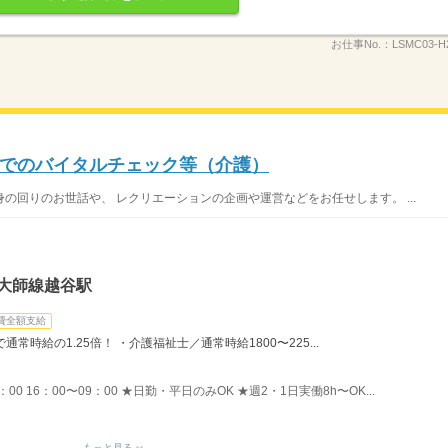
お仕事No.：
LSMC03-H
でのバイタルチェック等（介護）
の回りのお世話や、 レクリエーションの企画や運営などをお任せします。 ...
大師線越谷駅
費全額支給
時給の1.25倍！ ・介護福祉士／通常時給1800〜225...
8：00 16：00〜09：00 ★日勤・平日のみOK ★週2・1日実働8h〜OK...
もっと見る