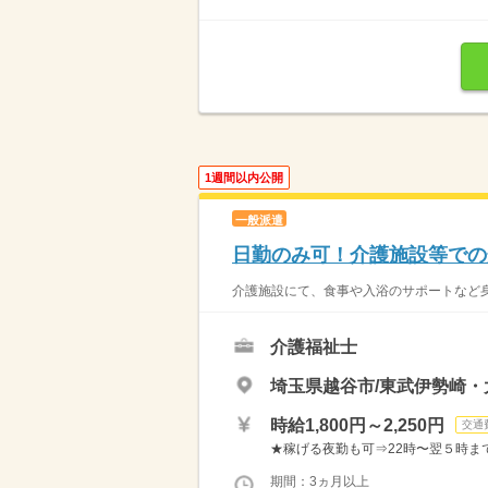
1週間以内公開
一般派遣
日勤のみ可！介護施設等での
介護施設にて、食事や入浴のサポートなど身
介護福祉士
埼玉県越谷市/東武伊勢崎
時給1,800円～2,250円
交通
★稼げる夜勤も可⇒22時〜翌５時まで通常
期間：3ヵ月以上