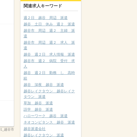
関連求人キーワード
週２日 越谷 周辺 派遣
越谷 土日 休み 週２ 派遣
越谷市 周辺 週２ 主婦 派
遣
越谷市 周辺 週２ 求人 派
遣
越谷 週２日 求人情報 派遣
越谷市 週２ 病院 受付 求
人
越谷 週２日 勤務 し 高時
給
越谷 深夜 越谷 派遣
越谷レイクタウン 越谷レイク
タウン 派遣
草加 越谷 派遣
語学 越谷 派遣
ハローワーク 越谷 派遣
ネオコンピタンス 越谷 派遣
越谷派遣会社
01_越谷市
越谷レイクタウン 派遣