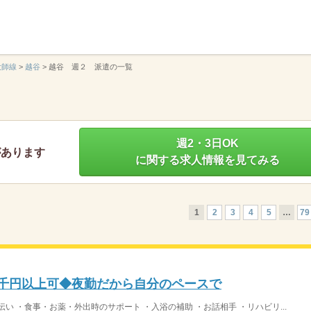
】
大師線
>
越谷
>
越谷 週２ 派遣の一覧
週2・3日OK
があります
に関する求人情報を見てみる
1
2
3
4
5
…
79
万3千円以上可◆夜勤だから自分のペースで
い ・食事・お薬・外出時のサポート ・入浴の補助 ・お話相手 ・リハビリ...