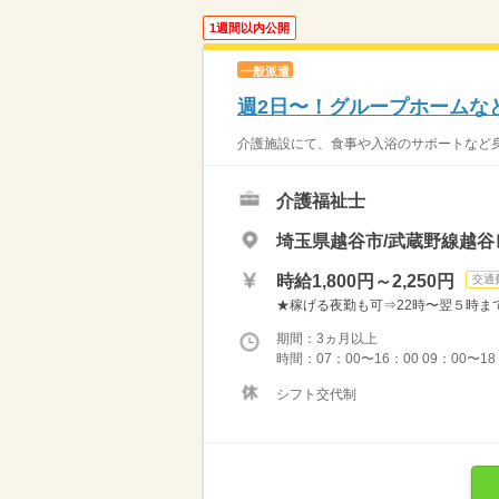
1週間以内公開
一般派遣
週2日〜！グループホームな
介護施設にて、食事や入浴のサポートなど身
介護福祉士
埼玉県越谷市/武蔵野線越
時給1,800円～2,250円
交通
★稼げる夜勤も可⇒22時〜翌５時まで通常
期間：3ヵ月以上
時間：07：00〜16：00 09：00〜1
シフト交代制