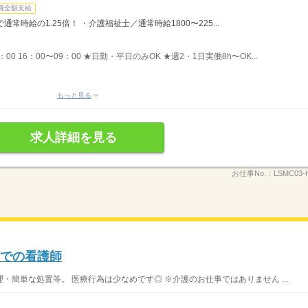
費全額支給
時給の1.25倍！ ・介護福祉士／通常時給1800〜225...
8：00 16：00〜09：00 ★日勤・平日のみOK ★週2・1日実働8h〜OK...
もっと見る
求人詳細を見る
お仕事No.：
LSMC03-
どでの看護師
簡単な処置等。 医療行為は少なめです◎ ※介護のお仕事ではありません ...