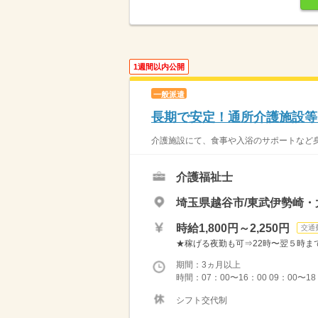
1週間以内公開
一般派遣
長期で安定！通所介護施設等
介護施設にて、食事や入浴のサポートなど身
介護福祉士
埼玉県越谷市/東武伊勢崎・
時給1,800円～2,250円
交通
★稼げる夜勤も可⇒22時〜翌５時まで通常
期間：3ヵ月以上
時間：07：00〜16：00 09：00〜1
シフト交代制