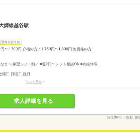
大師線越谷駅
交通費全額支給
1,700円 介福の方：1,750円〜1,800円 無資格の方...
どなど ＼希望シフト制／ ■週2日〜シフト相談OK ■有給休暇...
土曜日 日曜日 祝日
もっと見る
求人詳細を見る
お仕事No.：
夜勤_越谷