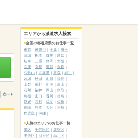
エリアから派遣求人検索
全国の都道府県のお仕事一覧
東京
神奈川
千葉
埼玉
茨城
栃木
群馬
愛知
岐阜
三重
静岡
大阪
兵庫
京都
滋賀
奈良
和歌山
北海道
青森
岩手
宮城
秋田
山形
福島
山梨
長野
新潟
富山
石川
福井
岡山
鳥取
次へ
島根
山口
香川
徳島
愛媛
高知
福岡
佐賀
長崎
熊本
大分
宮崎
鹿児島
沖縄
人気のエリアのお仕事一覧
港区
千代田区
新宿区
中央区
渋谷区
品川区