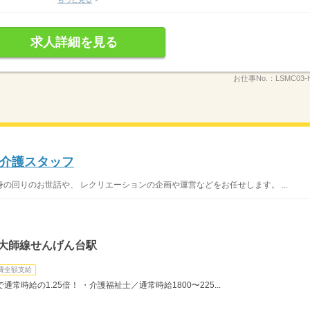
求人詳細を見る
お仕事No.：
LSMC03-
介護スタッフ
の回りのお世話や、 レクリエーションの企画や運営などをお任せします。 ...
・大師線せんげん台駅
費全額支給
時給の1.25倍！ ・介護福祉士／通常時給1800〜225...