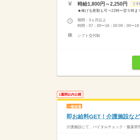
時給1,800円～2,250円
交通
★稼げる夜勤も可⇒22時〜翌５時まで通常
期間：3ヵ月以上
時間：07：00〜16：00 09：00〜1
シフト交代制
1週間以内公開
一般派遣
即お給料GET！介護施設な
介護施設にて、バイタルチェック・服薬管理・