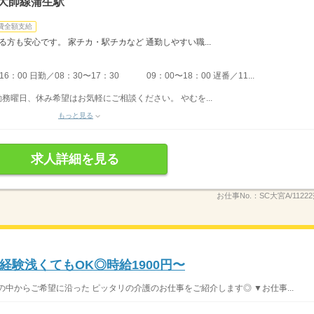
大師線蒲生駅
費全額支給
る方も安心です。 家チカ・駅チカなど 通勤しやすい職...
：00 日勤／08：30〜17：30 09：00〜18：00 遅番／11...
勤務曜日、休み希望はお気軽にご相談ください。 やむを...
もっと見る
求人詳細を見る
お仕事No.：
SC大宮A/1122
験浅くてもOK◎時給1900円〜
中からご希望に沿った ピッタリの介護のお仕事をご紹介します◎ ▼お仕事...