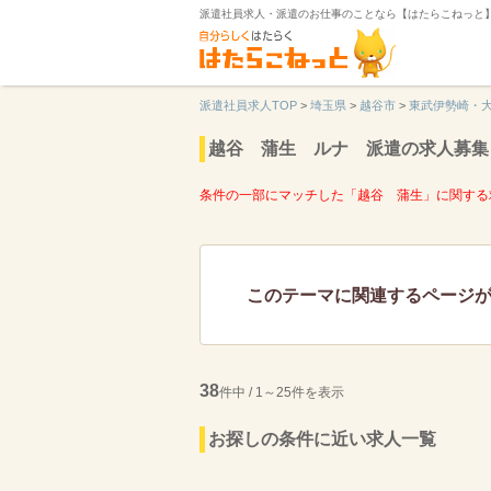
派遣社員求人・派遣のお仕事のことなら【はたらこねっと
派遣社員求人TOP
>
埼玉県
>
越谷市
>
東武伊勢崎・
越谷 蒲生 ルナ 派遣の求人募集
条件の一部にマッチした「越谷 蒲生」に関する
このテーマに関連するページ
38
件中 / 1～25件を表示
お探しの条件に近い求人一覧