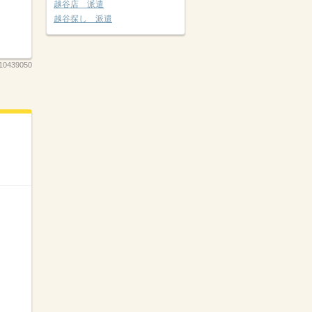
越谷店 派遣
越谷探し 派遣
10439050