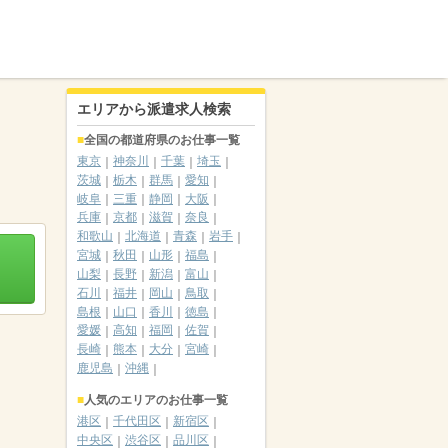
エリアから派遣求人検索
全国の都道府県のお仕事一覧
東京
神奈川
千葉
埼玉
茨城
栃木
群馬
愛知
岐阜
三重
静岡
大阪
兵庫
京都
滋賀
奈良
和歌山
北海道
青森
岩手
宮城
秋田
山形
福島
山梨
長野
新潟
富山
石川
福井
岡山
鳥取
島根
山口
香川
徳島
愛媛
高知
福岡
佐賀
長崎
熊本
大分
宮崎
鹿児島
沖縄
人気のエリアのお仕事一覧
港区
千代田区
新宿区
中央区
渋谷区
品川区