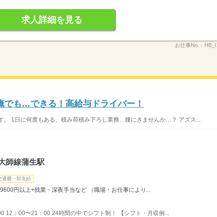
求人詳細を見る
お仕事No.：
HB_I
俺でも…できる！高給与ドライバー！
。 1日に何度もある、積み荷積み下ろし業務…腰にきませんか…？ アズス...
大師線蒲生駅
交通費一部支給
9600円以上+残業・深夜手当など （職場・お仕事により...
00 12：00〜21：00 24時間の中でシフト制！ 【シフト・月収例...