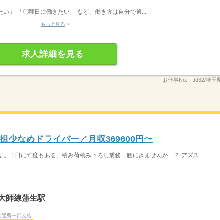
い」 「〇曜日に働きたい」 など、働き方は自分で選...
もっと見る
求人詳細を見る
お仕事No.：
dd32/埼玉
少なめドライバー／月収369600円〜
。 1日に何度もある、積み荷積み下ろし業務…腰にきませんか…？ アズス...
大師線蒲生駅
交通費一部支給