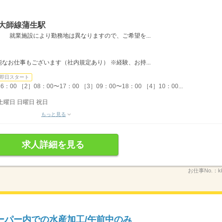
大師線蒲生駅
 就業施設により勤務地は異なりますので、ご希望を...
なお仕事もございます（社内規定あり） ※経験、お持...
即日スタート
0 ［2］08：00〜17：00 ［3］09：00〜18：00 ［4］10：00...
土曜日 日曜日 祝日
もっと見る
求人詳細を見る
お仕事No.：
k
ーパー内での水産加工/午前中のみ