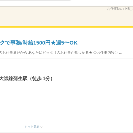
お仕事No.：
HB_I
で事務/時給1500円★週5〜OK
お仕事量だから あなたにピッタリのお仕事が見つかる★ ◇お仕事内容◇ ...
大師線蒲生駅（徒歩 1分）
もっと見る