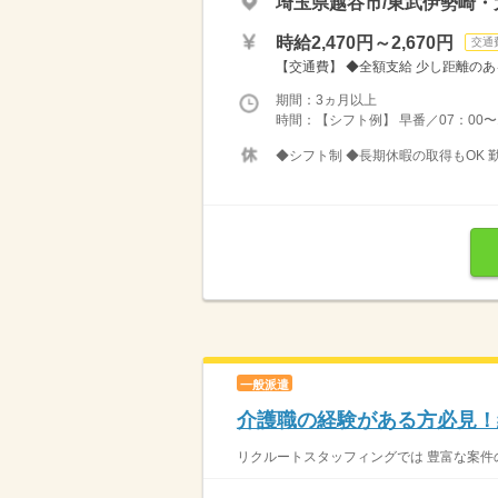
埼玉県越谷市/東武伊勢崎・
時給2,470円～2,670円
交通
【交通費】 ◆全額支給 少し距離のあ
期間：3ヵ月以上
時間：【シフト例】 早番／07：00〜16
◆シフト制 ◆長期休暇の取得もOK 
一般派遣
介護職の経験がある方必見！経
リクルートスタッフィングでは 豊富な案件の