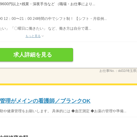
9600円以上+残業・深夜手当など （職場・お仕事により...
00 12：00〜21：00 24時間の中でシフト制！ 【シフト・月収例...
い」 「〇曜日に働きたい」 など、働き方は自分で選...
もっと見る
求人詳細を見る
お仕事No.：
dd32/埼玉県
管理がメインの看護師／ブランクOK
助や健康管理をお願いします。 具体的には ◆血圧測定 ◆お薬の管理や準備...