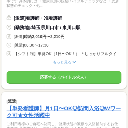
事です 具体的には ・健康状態の観察(バイタルチェックなど ・皮膚
状態のチェック・処...
[派遣]看護師・准看護師
[勤務地]/埼玉県川口市 / 東川口駅
[派遣]
時給2,010円〜2,210円
[派遣]08:30〜17:30
【シフト制】単発OK（1日〜OK！） ＊しっかりフルタイム勤務で働きたい方 ＊単発や固定シフトもOK！ ＊扶養内勤務・WワークもOK！
もっと見る
応募する（バイトル求人）
[派遣]
【単発看護師】月1日〜OK◎訪問入浴◎Wワー
ク可★女性活躍中
ご利用者様のご自宅へ訪問し、健康状態の観察や入浴補助するお仕