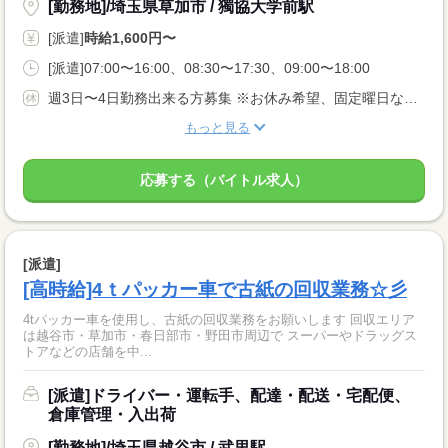
[勤務地]/埼玉県草加市 / 獨協大学前駅
[派遣]
時給1,600円〜
[派遣]07:00〜16:00、08:30〜17:30、09:00〜18:00
週3日〜4日勤務出来る方募集 ※お休み希望、固定曜日などお気軽にご相談ください★ あなたのライフスタイルに合わせてお仕事をお探し致します！
もっと見る
応募する（バイトル求人）
[派遣]
[高時給]4ｔパッカー車で古紙の回収業務☆彡
4tパッカー車を使用し、古紙の回収業務をお願いします 回収エリア
は越谷市・草加市・春日部市・野田市周辺で スーパーやドラッグス
トアなどの店舗を中...
[派遣]ドライバー・運転手、配達・配送・宅配便、
倉庫管理・入出荷
[勤務地]/埼玉県越谷市 / 武里駅