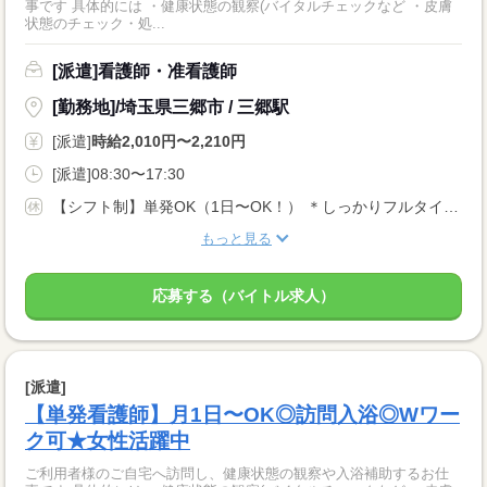
事です 具体的には ・健康状態の観察(バイタルチェックなど ・皮膚
状態のチェック・処...
[派遣]看護師・准看護師
[勤務地]/埼玉県三郷市 / 三郷駅
[派遣]
時給2,010円〜2,210円
[派遣]08:30〜17:30
【シフト制】単発OK（1日〜OK！） ＊しっかりフルタイム勤務で働きたい方 ＊単発や固定シフトもOK！ ＊扶養内勤務・WワークもOK！
もっと見る
応募する（バイトル求人）
[派遣]
【単発看護師】月1日〜OK◎訪問入浴◎Wワー
ク可★女性活躍中
ご利用者様のご自宅へ訪問し、健康状態の観察や入浴補助するお仕