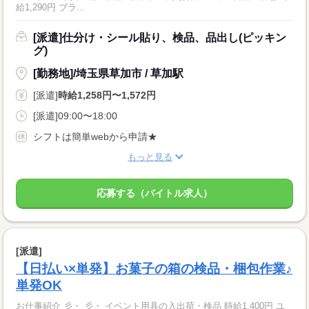
給1,290円 ブラ...
[派遣]仕分け・シール貼り、検品、品出し(ピッキン
グ)
[勤務地]/埼玉県草加市 / 草加駅
[派遣]
時給1,258円〜1,572円
[派遣]09:00〜18:00
シフトは簡単webから申請★
もっと見る
応募する（バイトル求人）
[派遣]
【日払い×単発】お菓子の箱の検品・梱包作業♪
単発OK
お仕事紹介 彡・ 彡・ イベント用具の入出荷・検品 時給1,400円 ユ