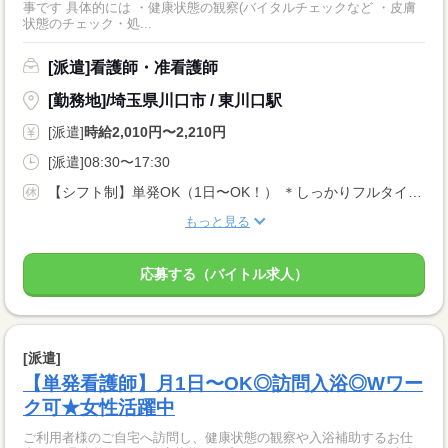
事です 具体的には ・健康状態の観察(バイタルチェックなど ・皮膚
状態のチェック・処...
[派遣]看護師・准看護師
[勤務地]/埼玉県川口市 / 東川口駅
[派遣]
時給2,010円〜2,210円
[派遣]08:30〜17:30
【シフト制】単発OK（1日〜OK！） ＊しっかりフルタイム勤務で働きたい方 ＊単発や固定シフトもOK！ ＊扶養内勤務・WワークもOK！
もっと見る
応募する（バイトル求人）
[派遣]
【単発看護師】月1日〜OK◎訪問入浴◎Wワー
ク可★女性活躍中
ご利用者様のご自宅へ訪問し、健康状態の観察や入浴補助するお仕