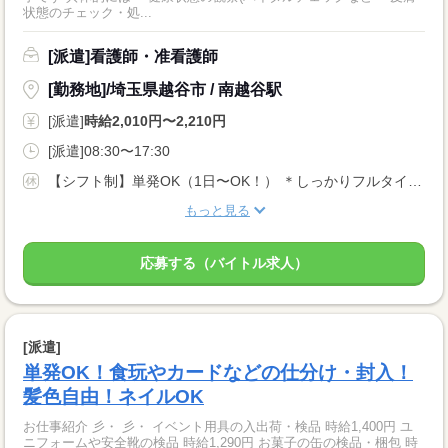
状態のチェック・処...
[派遣]看護師・准看護師
[勤務地]/埼玉県越谷市 / 南越谷駅
[派遣]
時給2,010円〜2,210円
[派遣]08:30〜17:30
【シフト制】単発OK（1日〜OK！） ＊しっかりフルタイム勤務で働きたい方 ＊単発や固定シフトもOK！ ＊扶養内勤務・WワークもOK！
もっと見る
応募する（バイトル求人）
[派遣]
単発OK！食玩やカードなどの仕分け・封入！
髪色自由！ネイルOK
お仕事紹介 彡・ 彡・ イベント用具の入出荷・検品 時給1,400円 ユ
ニフォームや安全靴の検品 時給1,290円 お菓子の缶の検品・梱包 時