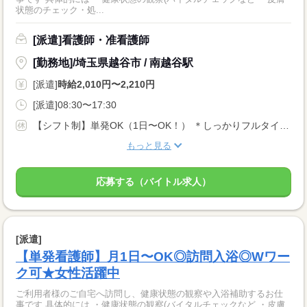
状態のチェック・処...
[派遣]看護師・准看護師
[勤務地]/埼玉県越谷市 / 南越谷駅
[派遣]
時給2,010円〜2,210円
[派遣]08:30〜17:30
【シフト制】単発OK（1日〜OK！） ＊しっかりフルタイム勤務で働きたい方 ＊単発や固定シフトもOK！ ＊扶養内勤務・WワークもOK！
もっと見る
応募する（バイトル求人）
[派遣]
【単発看護師】月1日〜OK◎訪問入浴◎Wワー
ク可★女性活躍中
ご利用者様のご自宅へ訪問し、健康状態の観察や入浴補助するお仕
事です 具体的には ・健康状態の観察(バイタルチェックなど ・皮膚