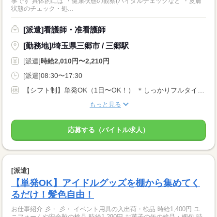
事です 具体的には ・健康状態の観察(バイタルチェックなど ・皮膚
状態のチェック・処...
[派遣]看護師・准看護師
[勤務地]/埼玉県三郷市 / 三郷駅
[派遣]
時給2,010円〜2,210円
[派遣]08:30〜17:30
【シフト制】単発OK（1日〜OK！） ＊しっかりフルタイム勤務で働きたい方 ＊単発や固定シフトもOK！ ＊扶養内勤務・WワークもOK！
もっと見る
応募する（バイトル求人）
[派遣]
【単発OK】アイドルグッズを棚から集めてく
るだけ！髪色自由！
お仕事紹介 彡・ 彡・ イベント用具の入出荷・検品 時給1,400円 ユ
ニフォームや安全靴の検品 時給1,290円 お菓子の缶の検品・梱包 時