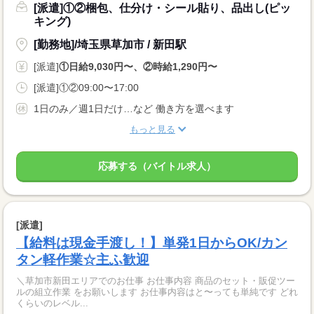
[派遣]①②梱包、仕分け・シール貼り、品出し(ピッ
キング)
[勤務地]/埼玉県草加市 / 新田駅
[派遣]
①日給9,030円〜、②時給1,290円〜
[派遣]①②09:00〜17:00
1日のみ／週1日だけ…など 働き方を選べます
もっと見る
応募する（バイトル求人）
[派遣]
【給料は現金手渡し！】単発1日からOK/カン
タン軽作業☆主ふ歓迎
＼草加市新田エリアでのお仕事 お仕事内容 商品のセット・販促ツー
ルの組立作業 をお願いします お仕事内容はと〜っても単純です どれ
くらいのレベル...