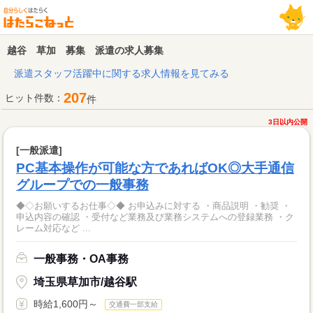
越谷 草加 募集 派遣の求人募集
派遣スタッフ活躍中に関する求人情報を見てみる
207
ヒット件数：
件
3日以内公開
[一般派遣]
PC基本操作が可能な方であればOK◎大手通信
グループでの一般事務
◆◇お願いするお仕事◇◆ お申込みに対する ・商品説明 ・勧奨 ・
申込内容の確認 ・受付など業務及び業務システムへの登録業務 ・ク
レーム対応など ...
一般事務・OA事務
埼玉県草加市/越谷駅
時給1,600円～
交通費一部支給