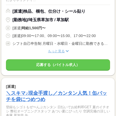
[派遣]検品、梱包、仕分け・シール貼り
[勤務地]/埼玉県草加市 / 草加駅
[派遣]
時給1,500円〜
[派遣]09:00〜17:00、09:00〜15:00、17:00〜22:00
シフト自己申告制 月曜日・水曜日・金曜日に勤務できる方歓迎
もっと見る
応募する（バイトル求人）
[派遣]
＼スキマ♪現金手渡し／カンタン人気！缶バッ
チを袋につめつめ
登録もシゴトもぜ〜んぶカンタン 日払いでお給料即GET 夏のイチオ
シ 弊社オープニングスタッフ あつい夏にぴったり 空調完備の涼しい
倉庫 草加市 缶...