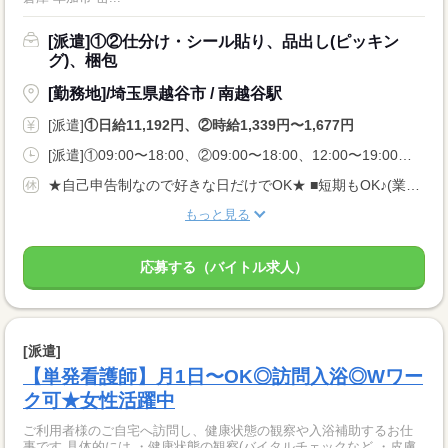
[派遣]①②仕分け・シール貼り、品出し(ピッキン
グ)、梱包
[勤務地]/埼玉県越谷市 / 南越谷駅
[派遣]
①日給11,192円、②時給1,339円〜1,677円
[派遣]①09:00〜18:00、②09:00〜18:00、12:00〜19:00、22:00〜07:00
★自己申告制なので好きな日だけでOK★ ■短期もOK♪(業法に基づく規定あり) ■長期休みご相談OK ■土日のみOK ■WワークOK
もっと見る
応募する（バイトル求人）
[派遣]
【単発看護師】月1日〜OK◎訪問入浴◎Wワー
ク可★女性活躍中
ご利用者様のご自宅へ訪問し、健康状態の観察や入浴補助するお仕
事です 具体的には ・健康状態の観察(バイタルチェックなど ・皮膚