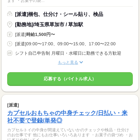
ます ・お菓子の袋...
[派遣]梱包、仕分け・シール貼り、検品
[勤務地]/埼玉県草加市 / 草加駅
[派遣]
時給1,500円〜
[派遣]09:00〜17:00、09:00〜15:00、17:00〜22:00
シフト自己申告制 月曜日・水曜日に勤務できる方歓迎
もっと見る
応募する（バイトル求人）
[派遣]
カプセルおもちゃの中身チェック/日払い・来
社不要で登録/単発◎
カプセルトイの中身が間違えていないかのチェックや検品・仕分け
のお仕事です 他にもお仕事いろいろあります ・お菓子の袋づめ ・お
にぎりやサンドイ...