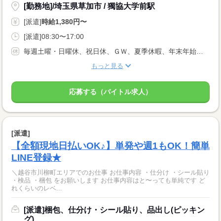
[勤務地]/埼玉県草加市 / 獨協大学前駅
[派遣]
時給1,380円〜
[派遣]08:30〜17:00
毎週土曜・日曜休、祝日休、ＧＷ、夏季休暇、年末年始、有給休暇
もっと見る
応募する（バイトル求人）
[派遣]
【全額現地日払いOK♪】単発や週1もOK！簡単
LINE登録★
＼越谷市川柳町エリアでのお仕事 お仕事内容 ・仕分け ・シール貼り
・検品 ・梱包 をお願いします お仕事内容はと〜っても単純です ど
れくらいのレベ...
[派遣]梱包、仕分け・シール貼り、品出し(ピッキン
グ)