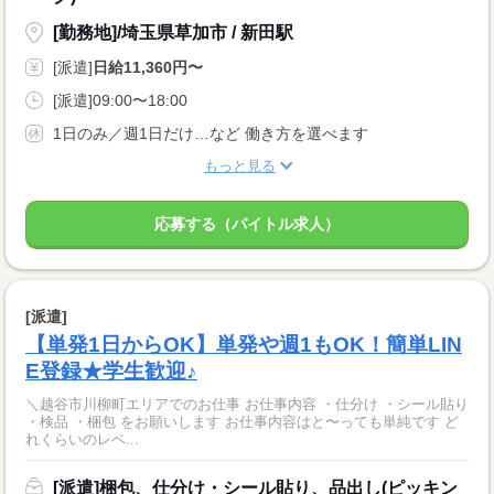
[勤務地]/埼玉県草加市 / 新田駅
[派遣]
日給11,360円〜
[派遣]09:00〜18:00
1日のみ／週1日だけ…など 働き方を選べます
もっと見る
応募する（バイトル求人）
[派遣]
【単発1日からOK】単発や週1もOK！簡単LIN
E登録★学生歓迎♪
＼越谷市川柳町エリアでのお仕事 お仕事内容 ・仕分け ・シール貼り
・検品 ・梱包 をお願いします お仕事内容はと〜っても単純です ど
れくらいのレベ...
[派遣]梱包、仕分け・シール貼り、品出し(ピッキン