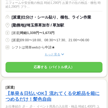
ニフォームや安全靴の検品 時給1,290円 お菓子の缶の検品・梱包 時
給1,290円 ブラ...
[派遣]仕分け・シール貼り、梱包、ライン作業
[勤務地]/埼玉県草加市 / 草加駅
[派遣]
時給1,339円〜1,673円
[派遣]09:00〜18:00、08:30〜17:30、21:00〜06:00
シフトは簡単webから申請★
もっと見る
応募する（バイトル求人）
[派遣]
【単発＆日払いOK】流れてくる化粧品を箱に
つめるだけ！髪色自由
お仕事紹介 彡・ 彡・ イベント用具の入出荷・検品 時給1,400円 ユ