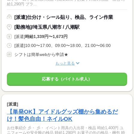
給1,290円 ブラ...
[派遣]仕分け・シール貼り、検品、ライン作業
[勤務地]/埼玉県八潮市 / 八潮駅
[派遣]
時給1,339円〜1,673円
[派遣]10:00〜17:00、09:00〜18:00、21:00〜06:00
シフトは簡単webから申請★
もっと見る
応募する（バイトル求人）
[派遣]
【単発OK】アイドルグッズ棚から集めるだ
け！髪色自由！ネイルOK
お仕事紹介 彡・ 彡・ イベント用具の入出荷・検品 時給1,400円 ユ
ニフォームや安全靴の検品 時給1,290円 お菓子の缶の検品・梱包 時