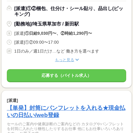
[派遣]①②梱包、仕分け・シール貼り、品出し(ピッ
キング)
[勤務地]/埼玉県草加市 / 新田駅
[派遣]
①日給9,030円〜、②時給1,290円〜
[派遣]①②09:00〜17:00
1日のみ／週1日だけ…など 働き方を選べます
もっと見る
応募する（バイトル求人）
[派遣]
【単発】封筒にパンフレットを入れる★現金払
いの日払い/web登録
セールのご案内や健康診断のご案内などの カタログやパンフレット
を封筒に入れたり梱包したりするお仕事 他にもお仕事いろいろあり