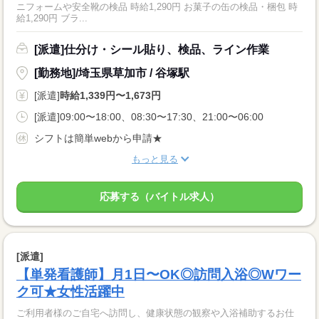
ニフォームや安全靴の検品 時給1,290円 お菓子の缶の検品・梱包 時
給1,290円 ブラ...
[派遣]仕分け・シール貼り、検品、ライン作業
[勤務地]/埼玉県草加市 / 谷塚駅
[派遣]
時給1,339円〜1,673円
[派遣]09:00〜18:00、08:30〜17:30、21:00〜06:00
シフトは簡単webから申請★
もっと見る
応募する（バイトル求人）
[派遣]
【単発看護師】月1日〜OK◎訪問入浴◎Wワー
ク可★女性活躍中
ご利用者様のご自宅へ訪問し、健康状態の観察や入浴補助するお仕