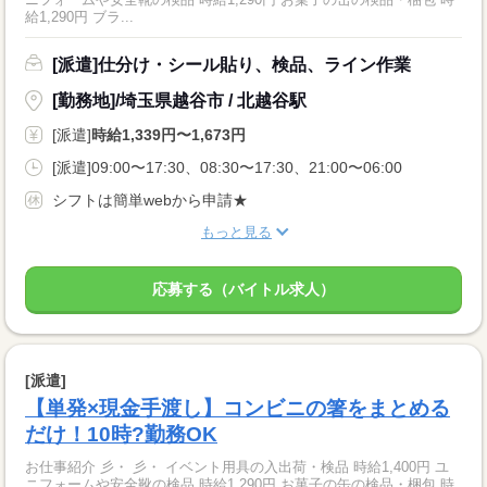
給1,290円 ブラ...
[派遣]仕分け・シール貼り、検品、ライン作業
[勤務地]/埼玉県越谷市 / 北越谷駅
[派遣]
時給1,339円〜1,673円
[派遣]09:00〜17:30、08:30〜17:30、21:00〜06:00
シフトは簡単webから申請★
もっと見る
応募する（バイトル求人）
[派遣]
【単発×現金手渡し】コンビニの箸をまとめる
だけ！10時?勤務OK
お仕事紹介 彡・ 彡・ イベント用具の入出荷・検品 時給1,400円 ユ
ニフォームや安全靴の検品 時給1,290円 お菓子の缶の検品・梱包 時