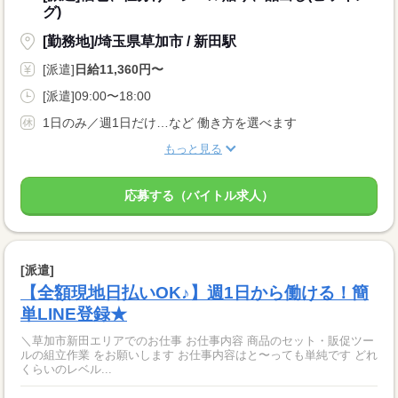
グ)
[勤務地]/埼玉県草加市 / 新田駅
[派遣]
日給11,360円〜
[派遣]09:00〜18:00
1日のみ／週1日だけ…など 働き方を選べます
もっと見る
応募する（バイトル求人）
[派遣]
【全額現地日払いOK♪】週1日から働ける！簡
単LINE登録★
＼草加市新田エリアでのお仕事 お仕事内容 商品のセット・販促ツー
ルの組立作業 をお願いします お仕事内容はと〜っても単純です どれ
くらいのレベル...