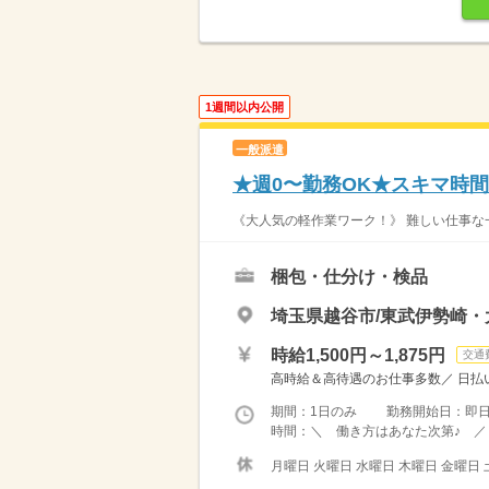
1週間以内公開
一般派遣
★週0〜勤務OK★スキマ時
《大人気の軽作業ワーク！》 難しい仕事な一
梱包・仕分け・検品
埼玉県越谷市/東武伊勢崎・
時給1,500円～1,875円
交通
高時給＆高待遇のお仕事多数／ 日払い
期間：1日のみ 勤務開始日：即
時間：＼ 働き方はあなた次第♪ ／ 
月曜日 火曜日 水曜日 木曜日 金曜日 