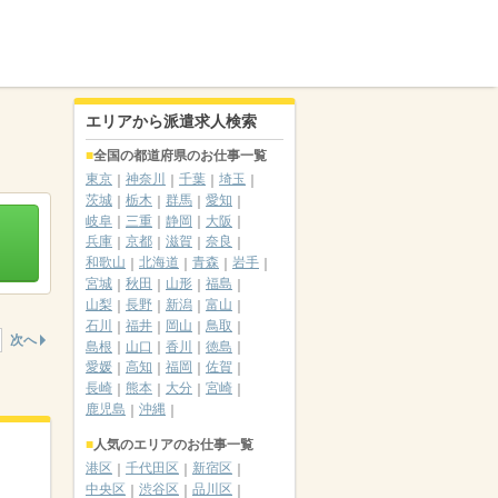
エリアから派遣求人検索
全国の都道府県のお仕事一覧
東京
神奈川
千葉
埼玉
茨城
栃木
群馬
愛知
岐阜
三重
静岡
大阪
兵庫
京都
滋賀
奈良
和歌山
北海道
青森
岩手
宮城
秋田
山形
福島
山梨
長野
新潟
富山
石川
福井
岡山
鳥取
次へ
島根
山口
香川
徳島
愛媛
高知
福岡
佐賀
長崎
熊本
大分
宮崎
鹿児島
沖縄
人気のエリアのお仕事一覧
港区
千代田区
新宿区
中央区
渋谷区
品川区