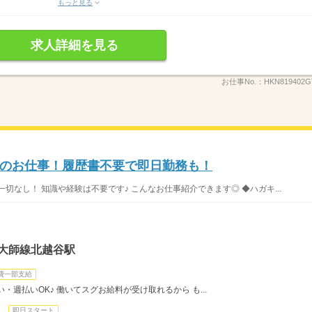
もっと見る
求人詳細を見る
お仕事No.：
HKN819402G
のお仕事！履歴書不要で即日勤務も！
切なし！ 知識や経験は不要です♪ こんなお仕事紹介できます◎ ◆ハガキ...
・大師線北越谷駅
費一部支給
・週払いOK♪ 働いてスグお給料が受け取れるから も...
日
即日スタート