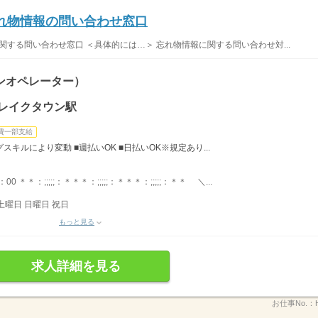
れ物情報の問い合わせ窓口
関する問い合わせ窓口 ＜具体的には…＞ 忘れ物情報に関する問い合わせ対...
ンオペレーター）
谷レイクタウン駅
費一部支給
スキルにより変動 ■週払いOK ■日払いOK※規定あり...
0 ＊＊：;;;;;：＊＊＊：;;;;;：＊＊＊：;;;;;：＊＊ ＼...
土曜日 日曜日 祝日
もっと見る
求人詳細を見る
お仕事No.：