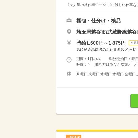
《大人気の軽作業ワーク！》 難しい仕事な一
梱包・仕分け・検品
埼玉県越谷市/武蔵野線越
時給1,600円～1,875円
交通
高時給＆高待遇のお仕事多数／ 日払い
期間：1日のみ 勤務開始日：即
時間：＼ 働き方はあなた次第♪ ／ 
月曜日 火曜日 水曜日 木曜日 金曜日 
一般派遣