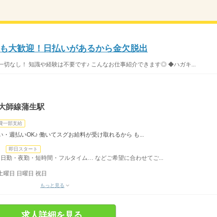
務も大歓迎！日払いがあるから金欠脱出
切なし！ 知識や経験は不要です♪ こんなお仕事紹介できます◎ ◆ハガキ...
大師線蒲生駅
費一部支給
・週払いOK♪ 働いてスグお給料が受け取れるから も...
日
即日スタート
日勤・夜勤・短時間・フルタイム… などご希望に合わせてご...
土曜日 日曜日 祝日
もっと見る
求人詳細を見る