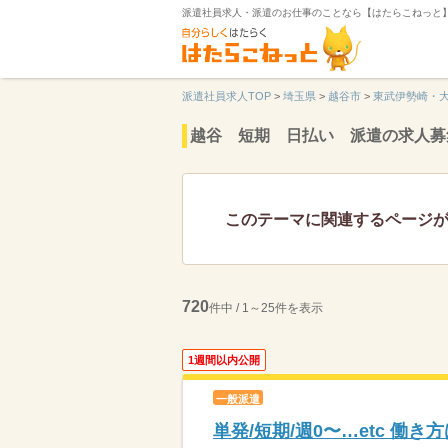
派遣社員求人・派遣のお仕事のことなら【はたらこねっと
派遣社員求人TOP
>
埼玉県
>
越谷市
>
東武伊勢崎・
越谷 短期 日払い 派遣の求人募
このテーマに関連するページ
720
件中 / 1～25件を表示
1週間以内公開
一般派遣
単発/短期/週0〜…etc 働