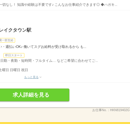
切なし！ 知識や経験は不要です♪ こんなお仕事紹介できます◎ ◆ハガキ...
谷レイクタウン駅
費一部支給
・週払いOK♪ 働いてスグお給料が受け取れるから も...
日
即日スタート
日勤・夜勤・短時間・フルタイム… などご希望に合わせてご...
土曜日 日曜日 祝日
もっと見る
求人詳細を見る
お仕事No.：
HKN819402G