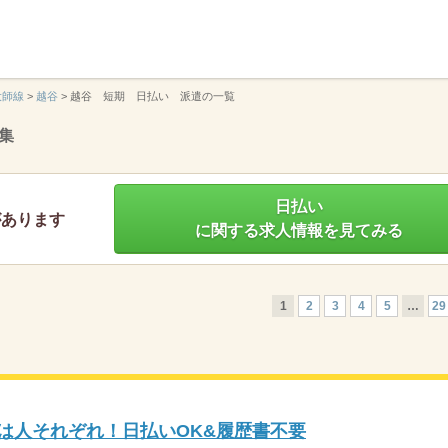
】
大師線
>
越谷
>
越谷 短期 日払い 派遣の一覧
集
日払い
があります
に関する求人情報を見てみる
1
2
3
4
5
…
29
き方は人それぞれ！日払いOK&履歴書不要