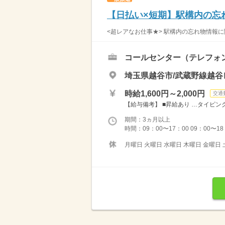
【日払い×短期】駅構内の忘
<超レアなお仕事★> 駅構内の忘れ物情報に
コールセンター（テレフォ
埼玉県越谷市/武蔵野線越
時給1,600円～2,000円
交通
【給与備考】 ■昇給あり …タイピング
期間：3ヵ月以上
時間：09：00〜17：00 09：00〜18：0
月曜日 火曜日 水曜日 木曜日 金曜日 