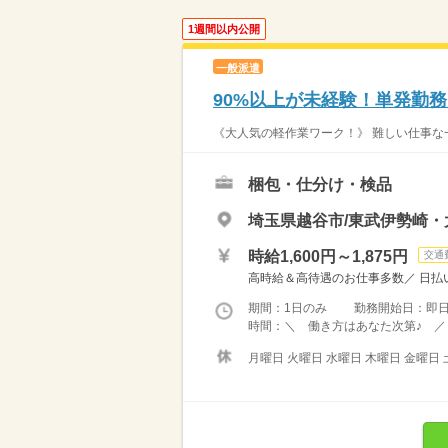
1週間以内公開
一般派遣
90%以上が未経験！単発勤
《大人気の軽作業ワーク！》 難しい仕事な一
梱包・仕分け・検品
埼玉県越谷市/東武伊勢崎・
時給1,600円～1,875円
交通
高時給＆高待遇のお仕事多数／ 日払い
期間：1日のみ 勤務開始日：即
時間：＼ 働き方はあなた次第♪ ／ 
月曜日 火曜日 水曜日 木曜日 金曜日 