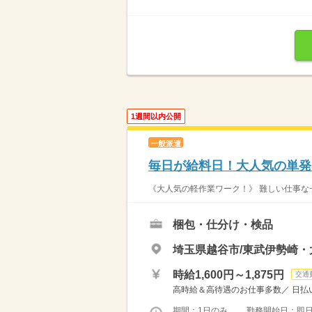
1週間以内公開
一般派遣
毎日が給料日！大人気の単発
《大人気の軽作業ワーク！》 難しい仕事な一
梱包・仕分け・検品
埼玉県越谷市/東武伊勢崎
時給1,600円～1,875円
交通
高時給＆高待遇のお仕事多数／ 日払い
期間：1日のみ 勤務開始日：即