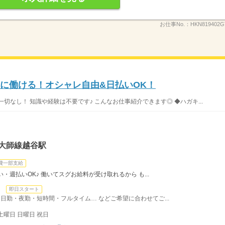
お仕事No.：
HKN819402G
間に働ける！オシャレ自由&日払いOK！
切なし！ 知識や経験は不要です♪ こんなお仕事紹介できます◎ ◆ハガキ...
大師線越谷駅
費一部支給
・週払いOK♪ 働いてスグお給料が受け取れるから も...
日
即日スタート
日勤・夜勤・短時間・フルタイム… などご希望に合わせてご...
土曜日 日曜日 祝日