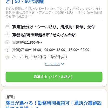
ど｜50・60代活躍
身近な病院にて 院内サポートスタッフとして お手伝いいただく方を
募集中 主な業務内容 ・アメニティの配布・回収 ・リネン類を各病棟
の倉庫へお届け ...
[派遣]仕分け・シール貼り、清掃員・掃除、受付
[勤務地]/埼玉県越谷市 / せんげん台駅
[派遣]
時給1,800円〜
[派遣]07:00〜16:00、09:00〜18:00、16:00〜09:00
◇シフト制 ◇有給休暇 ◇希望休あり
もっと見る
応募する（バイトル求人）
[派遣]
曜日が選べる！勤務時間相談可！通所介護施設