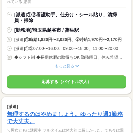
れている 患者...
[派遣]①②看護助手、仕分け・シール貼り、清掃
員・掃除
[勤務地]/埼玉県越谷市 / 蒲生駅
[派遣]
①時給1,820円〜2,020円、②時給1,970円〜2,170円
[派遣]①②07:00〜16:00、09:00〜18:00、11:00〜20:00
◆シフト制 ◆長期休暇の取得もOK 勤務曜日、休み希望はお気軽にご相談ください。 やむを得ない急なお休みにも理解のある職場です。
もっと見る
応募する（バイトル求人）
[派遣]
無理するのはやめましょう。ゆったり週3勤務
で大丈夫。
＼男女ともに活躍中 フルタイムは体力的に厳しかった。でも今は週