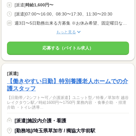
[派遣]
時給1,600円〜
[派遣]07:00〜16:00、08:30〜17:30、11:30〜20:30
週3日〜5日勤務出来る方募集 ※お休み希望、固定曜日などお気軽にご相談ください★ あなたのライフスタイルに合わせてお仕事をお探し致します！
もっと見る
応募する（バイトル求人）
[派遣]
【働きやすい日勤】特別養護老人ホームでの介
護スタッフ
【日勤帯／2シフト〜可／介護派遣】ユニット型／特養／草加市 越谷
レイクタウン駅／時給1600円〜1750円 業務内容 ・食事介助 ・排泄
介助 ・トイレ誘導...
[派遣]施設内介護・看護
[勤務地]/埼玉県草加市 / 獨協大学前駅