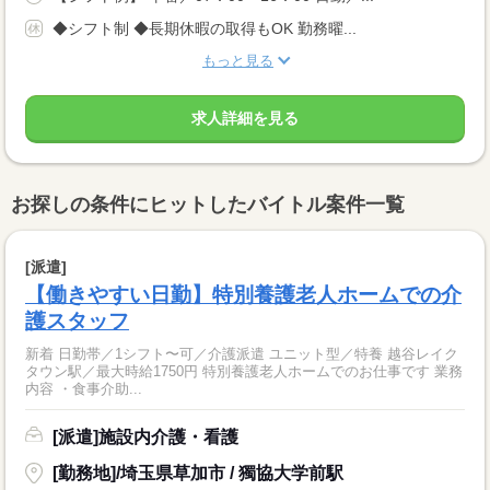
◆シフト制 ◆長期休暇の取得もOK 勤務曜...
もっと見る
求人詳細を見る
お探しの条件にヒットしたバイトル案件一覧
[派遣]
【働きやすい日勤】特別養護老人ホームでの介
護スタッフ
新着 日勤帯／1シフト〜可／介護派遣 ユニット型／特養 越谷レイク
タウン駅／最大時給1750円 特別養護老人ホームでのお仕事です 業務
内容 ・食事介助...
[派遣]施設内介護・看護
[勤務地]/埼玉県草加市 / 獨協大学前駅