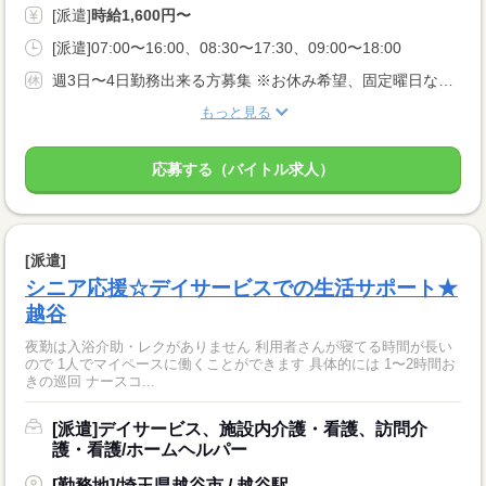
[派遣]
時給1,600円〜
[派遣]07:00〜16:00、08:30〜17:30、09:00〜18:00
週3日〜4日勤務出来る方募集 ※お休み希望、固定曜日などお気軽にご相談ください★ あなたのライフスタイルに合わせてお仕事をお探し致します！
もっと見る
応募する（バイトル求人）
[派遣]
シニア応援☆デイサービスでの生活サポート★
越谷
夜勤は入浴介助・レクがありません 利用者さんが寝てる時間が長い
ので 1人でマイペースに働くことができます 具体的には 1〜2時間お
きの巡回 ナースコ...
[派遣]デイサービス、施設内介護・看護、訪問介
護・看護/ホームヘルパー
[勤務地]/埼玉県越谷市 / 越谷駅