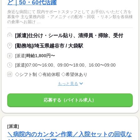
ど｜50・60代活躍
身近な病院にて 院内サポートスタッフとして お手伝いいただく方を
募集中 主な業務内容 ・アメニティの配布・回収 ・リネン類を各病棟
の倉庫へお届け ...
[派遣]仕分け・シール貼り、清掃員・掃除、受付
[勤務地]/埼玉県越谷市 / 大袋駅
[派遣]
時給1,800円〜
[派遣]07:00〜16:00、09:00〜18:00、16:00〜09:00
◇シフト制 ◇有給休暇 ◇希望休あり
もっと見る
応募する（バイトル求人）
[派遣]
＼病院内のカンタン作業／入院セットの回収な