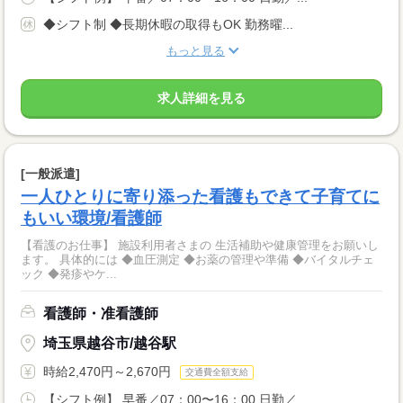
◆シフト制 ◆長期休暇の取得もOK 勤務曜...
もっと見る
求人詳細を見る
[一般派遣]
一人ひとりに寄り添った看護もできて子育てに
もいい環境/看護師
【看護のお仕事】 施設利用者さまの 生活補助や健康管理をお願いし
ます。 具体的には ◆血圧測定 ◆お薬の管理や準備 ◆バイタルチェ
ック ◆発疹やケ...
看護師・准看護師
埼玉県越谷市/越谷駅
時給2,470円～2,670円
交通費全額支給
【シフト例】 早番／07：00〜16：00 日勤／...