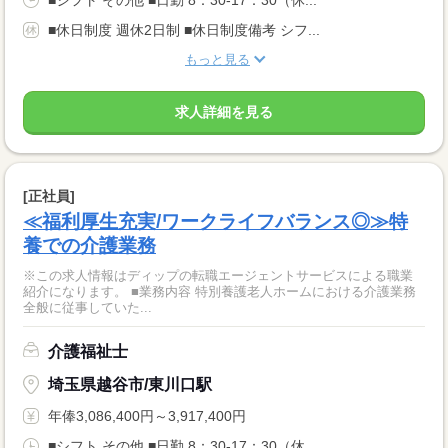
■シフト その他 ■日勤 8：30-17：30（休...
■休日制度 週休2日制 ■休日制度備考 シフ...
もっと見る
求人詳細を見る
[正社員]
≪福利厚生充実/ワークライフバランス◎≫特
養での介護業務
※この求人情報はディップの転職エージェントサービスによる職業
紹介になります。 ■業務内容 特別養護老人ホームにおける介護業務
全般に従事していた...
介護福祉士
埼玉県越谷市/東川口駅
年俸3,086,400円～3,917,400円
■シフト その他 ■日勤 8：30-17：30（休...