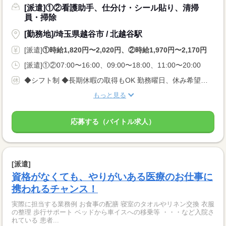
[派遣]①②看護助手、仕分け・シール貼り、清掃
員・掃除
[勤務地]/埼玉県越谷市 / 北越谷駅
[派遣]
①時給1,820円〜2,020円、②時給1,970円〜2,170円
[派遣]①②07:00〜16:00、09:00〜18:00、11:00〜20:00
◆シフト制 ◆長期休暇の取得もOK 勤務曜日、休み希望はお気軽にご相談ください。 やむを得ない急なお休みにも理解のある職場です。
もっと見る
応募する（バイトル求人）
[派遣]
資格がなくても、やりがいある医療のお仕事に
携われるチャンス！
実際に担当する業務例 お食事の配膳 寝室のタオルやリネン交換 衣服
の整理 歩行サポート ベッドから車イスへの移乗等 ・・・など入院さ
れている 患者...