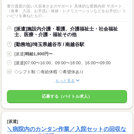
要介護度の低い入居者さまのサポート 具体的な業務内容 サポート
（食事、入浴、お手洗い 体操・レクリエーションなどをお手伝い リ
ハビリを兼ねたもの...
[派遣]施設内介護・看護、介護福祉士・社会福祉
士、医療・介護・福祉その他
[勤務地]/埼玉県越谷市 / 南越谷駅
[派遣]
時給1,900円〜
[派遣]07:00〜16:00、09:00〜18:00、16:00〜09:00
◇シフト制 ◇有給休暇 ◇希望休あり
もっと見る
応募する（バイトル求人）
[派遣]
＼病院内のカンタン作業／入院セットの回収な