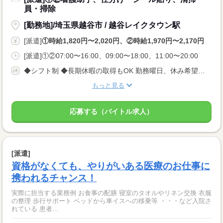
員・掃除
[勤務地]/埼玉県越谷市 / 越谷レイクタウン駅
[派遣]
①時給1,820円〜2,020円、②時給1,970円〜2,170円
[派遣]①②07:00〜16:00、09:00〜18:00、11:00〜20:00
◆シフト制 ◆長期休暇の取得もOK 勤務曜日、休み希望はお気軽にご相談ください。 やむを得ない急なお休みにも理解のある職場です。
もっと見る
応募する（バイトル求人）
[派遣]
資格がなくても、やりがいある医療のお仕事に
携われるチャンス！
実際に担当する業務例 お食事の配膳 寝室のタオルやリネン交換 衣服
の整理 歩行サポート ベッドから車イスへの移乗等 ・・・など入院さ
れている 患者...