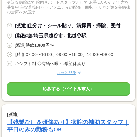
身近な病院にて 院内サポートスタッフとして お手伝いいただく方を
募集中 主な業務内容 ・アメニティの配布・回収 ・リネン類を各病棟
の倉庫へお届け ...
[派遣]仕分け・シール貼り、清掃員・掃除、受付
[勤務地]/埼玉県越谷市 / 北越谷駅
[派遣]
時給1,800円〜
[派遣]07:00〜16:00、09:00〜18:00、16:00〜09:00
◇シフト制 ◇有給休暇 ◇希望休あり
もっと見る
応募する（バイトル求人）
[派遣]
【残業なし＆研修あり】病院の補助スタッフ｜
平日のみの勤務もOK