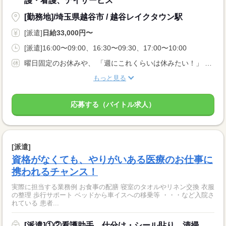
護・看護、デイサービス
[勤務地]/埼玉県越谷市 / 越谷レイクタウン駅
[派遣]
日給33,000円〜
[派遣]16:00〜09:00、16:30〜09:30、17:00〜10:00
曜日固定のお休みや、 「週にこれくらいは休みたい！」 などお気軽にご相談ください
もっと見る
応募する（バイトル求人）
[派遣]
資格がなくても、やりがいある医療のお仕事に
携われるチャンス！
実際に担当する業務例 お食事の配膳 寝室のタオルやリネン交換 衣服
の整理 歩行サポート ベッドから車イスへの移乗等 ・・・など入院さ
れている 患者...
[派遣]①②看護助手、仕分け・シール貼り、清掃