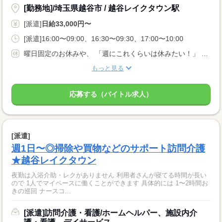
[勤務地]/埼玉県越谷市 / 越谷レイクタウン駅
[派遣]
日給33,000円〜
[派遣]16:00〜09:00、16:30〜09:30、17:00〜10:00
曜日固定のお休みや、 「週にこれくらいは休みたい！」 などお気軽にご相談ください
もっと見る
応募する（バイトル求人）
[派遣]
週1日〜◎掃除や買物などのサポート訪問介護
★越谷レイクタウン
夜勤は入浴介助・レクがありません 利用者さんが寝てる時間が長い
ので 1人でマイペースに働くことができます 具体的には 1〜2時間お
きの巡回 ナースコ...
[派遣]訪問介護・看護/ホームヘルパー、施設内介