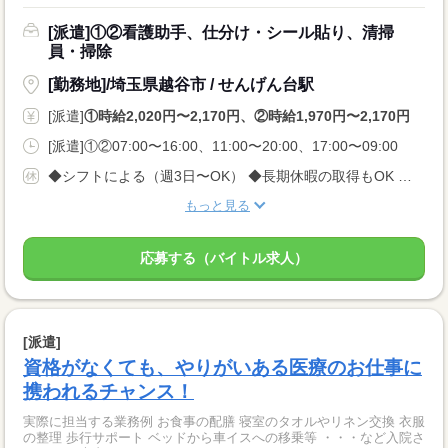
[派遣]①②看護助手、仕分け・シール貼り、清掃
員・掃除
[勤務地]/埼玉県越谷市 / せんげん台駅
[派遣]
①時給2,020円〜2,170円、②時給1,970円〜2,170円
[派遣]①②07:00〜16:00、11:00〜20:00、17:00〜09:00
◆シフトによる（週3日〜OK） ◆長期休暇の取得もOK 勤務曜日、休み希望はお気軽にご相談ください やむを得ない急なお休みにも理解のある職場です
もっと見る
応募する（バイトル求人）
[派遣]
資格がなくても、やりがいある医療のお仕事に
携われるチャンス！
実際に担当する業務例 お食事の配膳 寝室のタオルやリネン交換 衣服
の整理 歩行サポート ベッドから車イスへの移乗等 ・・・など入院さ