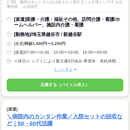
に3回、愉快なおじいさんおばあさんと接することが楽しいです お仕
事内容 ・お話相手...
[派遣]医療・介護・福祉その他、訪問介護・看護/ホ
ームヘルパー、施設内介護・看護
[勤務地]/埼玉県越谷市 / 新越谷駅
[派遣]
時給1,500円〜2,250円
[派遣]07:00〜16:00、10:00〜19:00、16:00〜09:00
≪休日≫ シフトにより最大週4日休み 希望休、有給休暇あり
もっと見る
応募する（バイトル求人）
[派遣]
＼病院内のカンタン作業／入院セットの回収な
ど｜50・60代活躍