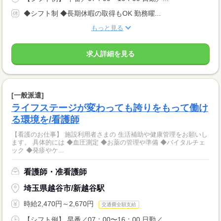
◆シフト制 ◆長期休暇の取得もOK 勤務曜...
もっと見る
求人詳細を見る
[一般派遣]
ライフステージが変わっても誇りをもって働け
る環境を/看護師
【看護のお仕事】 施設利用者さまの 生活補助や健康管理をお願いし
ます。 具体的には ◆血圧測定 ◆お薬の管理や準備 ◆バイタルチェ
ック ◆発疹やケ...
看護師・准看護師
埼玉県越谷市/新越谷駅
時給2,470円～2,670円
交通費全額支給
【シフト例】 早番／07：00〜16：00 日勤／...