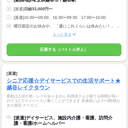
[派遣]
日給33,000円〜
[派遣]16:00〜09:00、16:30〜09:30、17:00〜10:00
曜日固定のお休みや、 「週にこれくらいは休みたい！」 などお気軽にご相談ください
もっと見る
応募する（バイトル求人）
[派遣]
シニア応援☆デイサービスでの生活サポート★
越谷レイクタウン
夜勤は入浴介助・レクがありません 利用者さんが寝てる時間が長い
ので 1人でマイペースに働くことができます 具体的には 1〜2時間お
きの巡回 ナースコ...
[派遣]デイサービス、施設内介護・看護、訪問介
護・看護/ホームヘルパー