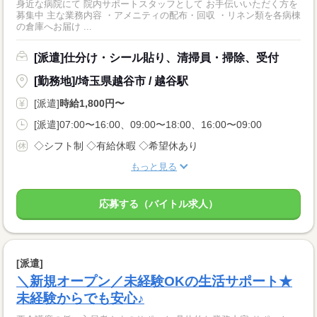
身近な病院にて 院内サポートスタッフとして お手伝いいただく方を
募集中 主な業務内容 ・アメニティの配布・回収 ・リネン類を各病棟
の倉庫へお届け ...
[派遣]仕分け・シール貼り、清掃員・掃除、受付
[勤務地]/埼玉県越谷市 / 越谷駅
[派遣]
時給1,800円〜
[派遣]07:00〜16:00、09:00〜18:00、16:00〜09:00
◇シフト制 ◇有給休暇 ◇希望休あり
もっと見る
応募する（バイトル求人）
[派遣]
＼新規オープン／未経験OKの生活サポート★
未経験からでも安心♪