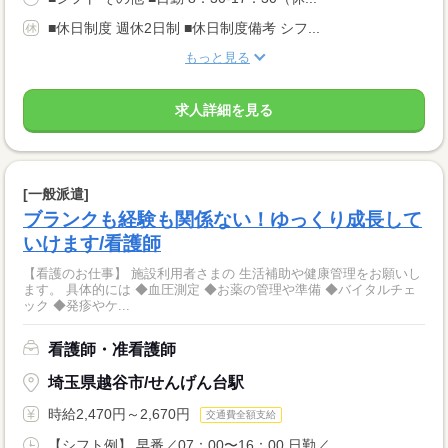
■休日制度 週休2日制 ■休日制度備考 シフ...
もっと見る
求人詳細を見る
[一般派遣]
ブランクも経験も関係ない！ゆっくり成長して
いけます/看護師
【看護のお仕事】 施設利用者さまの 生活補助や健康管理をお願いし
ます。 具体的には ◆血圧測定 ◆お薬の管理や準備 ◆バイタルチェ
ック ◆発疹やケ...
看護師・准看護師
埼玉県越谷市/せんげん台駅
時給2,470円～2,670円
交通費全額支給
【シフト例】 早番／07：00〜16：00 日勤／...