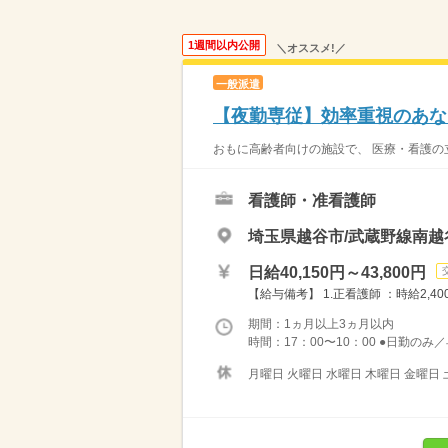
1週間以内公開
＼オススメ!／
一般派遣
【夜勤専従】効率重視のあな
おもに高齢者向けの施設で、 医療・看護の立
看護師・准看護師
埼玉県越谷市/武蔵野線南越
日給40,150円～43,800円
【給与備考】 1.正看護師 ：時給2,40
期間：1ヵ月以上3ヵ月以内
時間：17：00〜10：00 ●日勤のみ
月曜日 火曜日 水曜日 木曜日 金曜日 