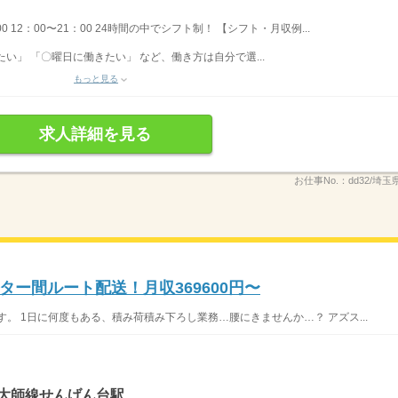
00 12：00〜21：00 24時間の中でシフト制！ 【シフト・月収例...
い」 「〇曜日に働きたい」 など、働き方は自分で選...
もっと見る
求人詳細を見る
お仕事No.：
dd32/埼玉
ー間ルート配送！月収369600円〜
。 1日に何度もある、積み荷積み下ろし業務…腰にきませんか…？ アズス...
・大師線せんげん台駅