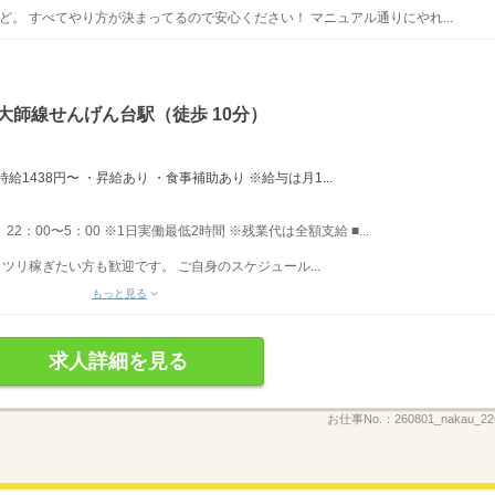
ど。 すべてやり方が決まってるので安心ください！ マニュアル通りにやれ...
大師線せんげん台駅（徒歩 10分）
時給1438円〜 ・昇給あり ・食事補助あり ※給与は月1...
 22：00〜5：00 ※1日実働最低2時間 ※残業代は全額支給 ■...
ツリ稼ぎたい方も歓迎です。 ご自身のスケジュール...
もっと見る
求人詳細を見る
お仕事No.：
260801_nakau_