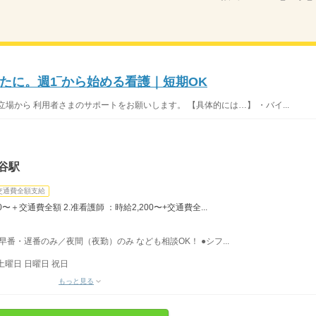
たに。週1‾から始める看護｜短期OK
場から 利用者さまのサポートをお願いします。 【具体的には…】 ・バイ...
谷駅
交通費全額支給
0〜＋交通費全額 2.准看護師 ：時給2,200〜+交通費全...
／早番・遅番のみ／夜間（夜勤）のみ なども相談OK！ ●シフ...
土曜日 日曜日 祝日
もっと見る