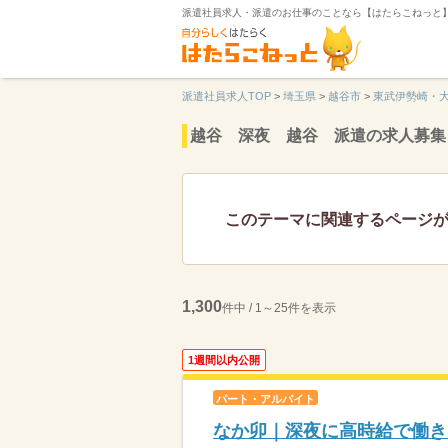
派遣社員求人・派遣のお仕事のことなら【はたらこねっと
派遣社員求人TOP
>
埼玉県
>
越谷市
>
東武伊勢崎・
越谷 深夜 越谷 派遣の求人募集
このテーマに関連するページ
1,300
件中 / 1～25件を表示
1週間以内公開
パート・アルバイト
なか卯｜深夜に高時給で働き