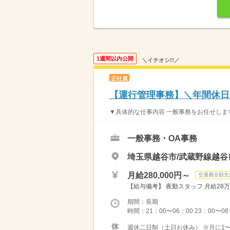
1週間以内公開
＼イチオシ!!／
正社員
【運行管理事務】＼年間休日1
▼具体的な仕事内容 一般事務をお任せします
一般事務・OA事務
埼玉県越谷市/武蔵野線越谷
月給280,000円～
交通費全額支
【給与備考】 夜勤スタッフ 月給28万
期間：長期
時間：21：00〜06：00 23：00〜0
週休二日制（土日お休み） ※月に1〜