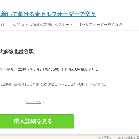
落ち着いて働ける★セルフオーダーで楽々
片付け など まずは簡単な業務からスタート！ 【セルフオーダー導入なの...
・大師線北越谷駅
 ※深夜（22時〜翌5時）時給1500円 ※時給UP制度あり...
最低2時間 ※残業代は全額支給 週2日〜・1日2h〜OK！ ※状況に...
もっと見る
求人詳細を見る
お仕事No.：
mara_sukiya