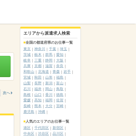
エリアから派遣求人検索
全国の都道府県のお仕事一覧
東京
神奈川
千葉
埼玉
茨城
栃木
群馬
愛知
岐阜
三重
静岡
大阪
兵庫
京都
滋賀
奈良
和歌山
北海道
青森
岩手
宮城
秋田
山形
福島
山梨
長野
新潟
富山
石川
福井
岡山
鳥取
次へ
島根
山口
香川
徳島
愛媛
高知
福岡
佐賀
長崎
熊本
大分
宮崎
鹿児島
沖縄
人気のエリアのお仕事一覧
港区
千代田区
新宿区
中央区
渋谷区
品川区