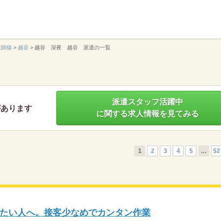
】
大師線
>
越谷
>
越谷 深夜 越谷 派遣の一覧
派遣スタッフ活躍中
があります
に関する求人情報を見てみる
1
2
3
4
5
…
52
たい人へ。接客少なめでカンタン作業