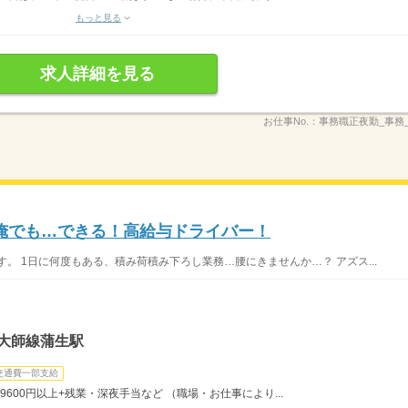
もっと見る
求人詳細を見る
お仕事No.：
事務職正夜勤_事務
俺でも…できる！高給与ドライバー！
。 1日に何度もある、積み荷積み下ろし業務…腰にきませんか…？ アズス...
大師線蒲生駅
交通費一部支給
9600円以上+残業・深夜手当など （職場・お仕事により...