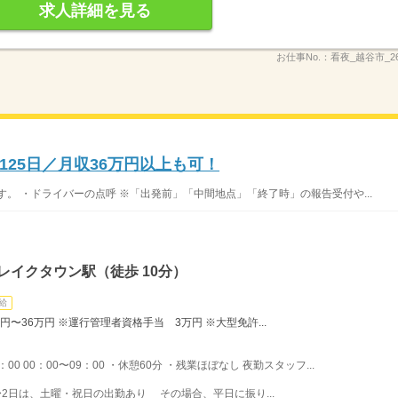
求人詳細を見る
お仕事No.：
看夜_越谷市_26
25日／月収36万円以上も可！
。 ・ドライバーの点呼 ※「出発前」「中間地点」「終了時」の報告受付や...
レイクタウン駅（徒歩 10分）
給
円〜36万円 ※運行管理者資格手当 3万円 ※大型免許...
8：00 00：00〜09：00 ・休憩60分 ・残業ほぼなし 夜勤スタッフ...
2日は、土曜・祝日の出勤あり その場合、平日に振り...