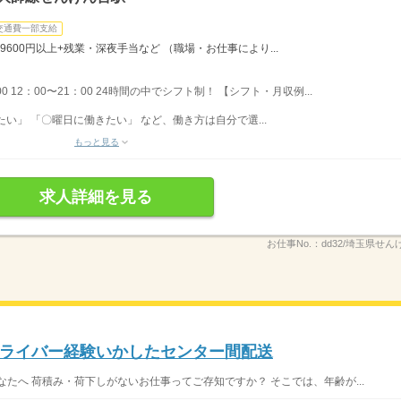
交通費一部支給
9600円以上+残業・深夜手当など （職場・お仕事により...
00 12：00〜21：00 24時間の中でシフト制！ 【シフト・月収例...
い」 「〇曜日に働きたい」 など、働き方は自分で選...
もっと見る
求人詳細を見る
お仕事No.：
dd32/埼玉県せん
ライバー経験いかしたセンター間配送
たへ 荷積み・荷下しがないお仕事ってご存知ですか？ そこでは、年齢が...