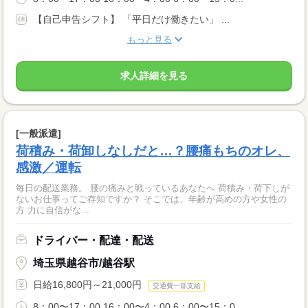
【自己申告シフト】 「平日だけ働きたい」 ...
もっと見る
求人詳細を見る
[一般派遣]
荷積み・荷卸しなしだと…？腰痛もちのオレ、
感激／運転
毎日の配送業務。 腰の痛みと戦っているあなたへ 荷積み・荷下しが
ないお仕事ってご存知ですか？ そこでは、年齢が高めの方や女性の
方 力に自信がな...
ドライバー・配達・配送
埼玉県越谷市/越谷駅
日給16,800円～21,000円
交通費一部支給
8：00〜17：00 16：00〜4：00 6：00〜15：0...