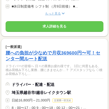
■休日制度備考 シフト制 （月9日前後） ■...
もっと見る
求人詳細を見る
[一般派遣]
腰への負担が少なめで月収369600円〜可！セ
ンター間ルート配送
ドライバーの皆様へ 日々の業務お疲れ様です。 1日に何度もある、
積み荷積み下ろし業務…腰にきませんか…？ アズスタッフなら ◇積
み荷積み下ろし...
ドライバー・配達・配送
埼玉県越谷市/越谷レイクタウン駅
日給16,800円～21,000円
交通費一部支給
8：00〜17：00 9：00〜18：00 12：00〜21：...