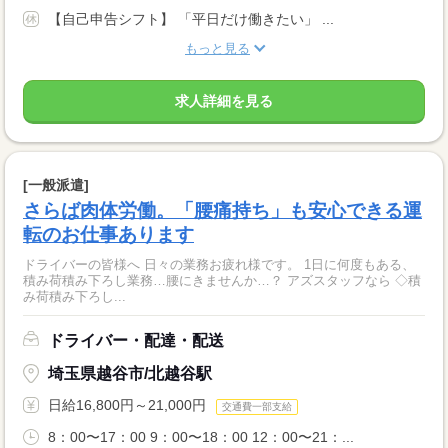
【自己申告シフト】 「平日だけ働きたい」 ...
もっと見る
求人詳細を見る
[一般派遣]
さらば肉体労働。「腰痛持ち」も安心できる運
転のお仕事あります
ドライバーの皆様へ 日々の業務お疲れ様です。 1日に何度もある、
積み荷積み下ろし業務…腰にきませんか…？ アズスタッフなら ◇積
み荷積み下ろし...
ドライバー・配達・配送
埼玉県越谷市/北越谷駅
日給16,800円～21,000円
交通費一部支給
8：00〜17：00 9：00〜18：00 12：00〜21：...