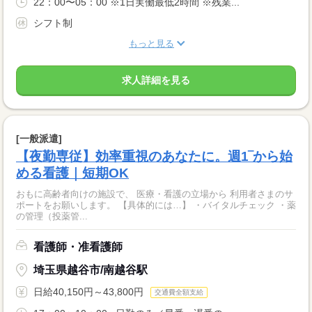
22：00〜05：00 ※1日実働最低2時間 ※残業...
シフト制
もっと見る
求人詳細を見る
[一般派遣]
【夜勤専従】効率重視のあなたに。週1‾から始
める看護｜短期OK
おもに高齢者向けの施設で、 医療・看護の立場から 利用者さまのサ
ポートをお願いします。 【具体的には…】 ・バイタルチェック ・薬
の管理（投薬管...
看護師・准看護師
埼玉県越谷市/南越谷駅
日給40,150円～43,800円
交通費全額支給