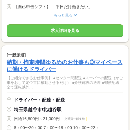
【自己申告シフト】 「平日だけ働きたい」 ...
もっと見る
求人詳細を見る
[一般派遣]
納期・拘束時間ゆるめのお仕事も◎マイペース
に働けるドライバー
【ご紹介できるお仕事例】 ●センター間配送 ●スーパーの配送（かご
車をおして定位置に移動させるだけ） ●介護施設の送迎 ●郵便配送
全て運転以外...
ドライバー・配達・配送
埼玉県越谷市/北越谷駅
日給16,800円～21,000円
交通費一部支給
8：00〜20：00 7：00〜19：00 10：00〜22：...