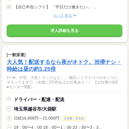
【自己申告シフト】 「平日だけ働きたい」 ...
もっと見る
求人詳細を見る
[一般派遣]
大人気！配送するなら夜がオトク。渋滞ナシ・
時給は昼の約1.25倍
2〜4t、中型・大型トラックなど…。 幅広いドライバーのオシゴト、
そろってます◎ （全国に3万件以上お仕事あり！） 【お仕事の例】
●センター間配...
ドライバー・配達・配送
埼玉県越谷市/大袋駅
日給16,800円～21,000円
交通費一部支給
19：00〜4：00 18：00〜1：00 23：30〜3：3...