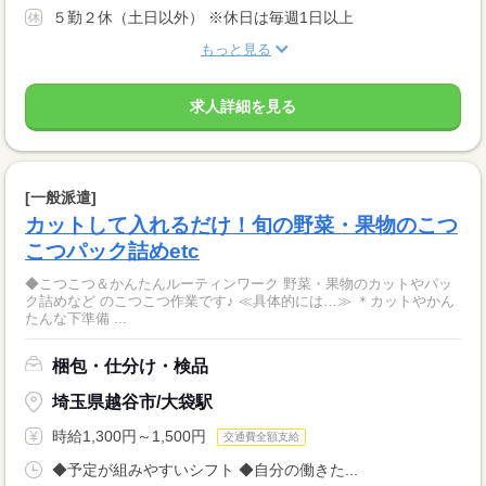
５勤２休（土日以外） ※休日は毎週1日以上
もっと見る
求人詳細を見る
[一般派遣]
カットして入れるだけ！旬の野菜・果物のこつ
こつパック詰めetc
◆こつこつ＆かんたんルーティンワーク 野菜・果物のカットやパッ
ク詰めなど のこつこつ作業です♪ ≪具体的には…≫ ＊カットやかん
たんな下準備 ...
梱包・仕分け・検品
埼玉県越谷市/大袋駅
時給1,300円～1,500円
交通費全額支給
◆予定が組みやすいシフト ◆自分の働きた...