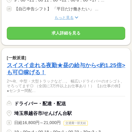
9：00〜21：00 11：00〜22：00 6：00〜17：...
【自己申告シフト】 「平日だけ働きたい」 ...
もっと見る
求人詳細を見る
[一般派遣]
スイスイ走れる夜勤★昼の給与から<約1.25倍>
も可◎稼げる！
2〜4t、中型・大型トラックなど…。 幅広いドライバーのオシゴト、
そろってます◎ （全国に3万件以上お仕事あり！） 【お仕事の例】
●センター間配...
ドライバー・配達・配送
埼玉県越谷市/せんげん台駅
日給16,800円～21,000円
交通費一部支給
19：00〜4：00 18：00〜1：00 23：30〜3：3...