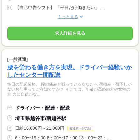
【自己申告シフト】 「平日だけ働きたい」 ...
もっと見る
求人詳細を見る
[一般派遣]
腰を労わる働き方を実現。ドライバー経験いか
したセンター間配送
毎日の配送業務。 腰の痛みと戦っているあなたへ 荷積み・荷下しが
ないお仕事ってご存知ですか？ そこでは、年齢が高めの方や女性の
方 力に自信がな...
ドライバー・配達・配送
埼玉県越谷市/南越谷駅
日給16,800円～21,000円
交通費一部支給
6：00〜15：00 8：00〜17：00 13：00〜22：...