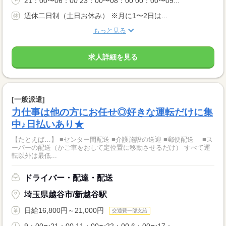
21：00〜06：00 23：00〜08：00 00：00〜09...
週休二日制（土日お休み） ※月に1〜2日は...
もっと見る
求人詳細を見る
[一般派遣]
力仕事は他の方にお任せ◎好きな運転だけに集
中♪日払いあり★
【たとえば…】 ■センター間配送 ■介護施設の送迎 ■郵便配送 ■ス
ーパーの配送（かご車をおして定位置に移動させるだけ） すべて運
転以外は最低...
ドライバー・配達・配送
埼玉県越谷市/新越谷駅
日給16,800円～21,000円
交通費一部支給