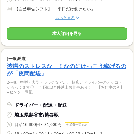
【自己申告シフト】 「平日だけ働きたい」 ...
もっと見る
求人詳細を見る
[一般派遣]
渋滞のストレスなし！なのにけっこう稼げるの
が「夜間配送」
2〜4t、中型・大型トラックなど…。 幅広いドライバーのオシゴト、
そろってます◎ （全国に3万件以上お仕事あり！） 【お仕事の例】
●センター間配...
ドライバー・配達・配送
埼玉県越谷市/越谷駅
日給16,800円～21,000円
交通費一部支給
19：00〜4：00 18：00〜1：00 23：30〜3：3...