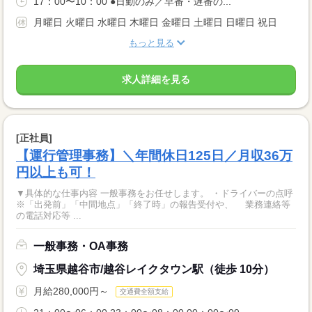
17：00〜10：00 ●日勤のみ／早番・遅番の...
月曜日 火曜日 水曜日 木曜日 金曜日 土曜日 日曜日 祝日
もっと見る
求人詳細を見る
[正社員]
【運行管理事務】＼年間休日125日／月収36万
円以上も可！
▼具体的な仕事内容 一般事務をお任せします。 ・ドライバーの点呼
※「出発前」「中間地点」「終了時」の報告受付や、 業務連絡等
の電話対応等 ...
一般事務・OA事務
埼玉県越谷市/越谷レイクタウン駅（徒歩 10分）
月給280,000円～
交通費全額支給