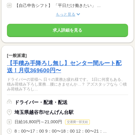
【自己申告シフト】 「平日だけ働きたい」 ...
もっと見る
求人詳細を見る
[一般派遣]
【手積み手降ろし無し】センター間ルート配
送！月収369600円〜
ドライバーの皆様へ 日々の業務お疲れ様です。 1日に何度もある、
積み荷積み下ろし業務…腰にきませんか…？ アズスタッフなら ◇積
み荷積み下ろし...
ドライバー・配達・配送
埼玉県越谷市/せんげん台駅
日給16,800円～21,000円
交通費一部支給
8：00〜17：00 9：00〜18：00 12：00〜21：...