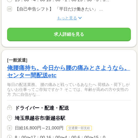
【自己申告シフト】 「平日だけ働きたい」 ...
もっと見る
求人詳細を見る
[一般派遣]
俺腰痛持ち。今日から腰の痛みとさようなら。
センター間配送etc
毎日の配送業務。 腰の痛みと戦っているあなたへ 荷積み・荷下しが
ないお仕事ってご存知ですか？ そこでは、年齢が高めの方や女性の
方 力に自信がな...
ドライバー・配達・配送
埼玉県越谷市/新越谷駅
日給16,800円～21,000円
交通費一部支給
8：00〜17：00 16：00〜4：00 6：00〜15：0...