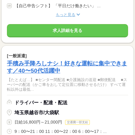
【自己申告シフト】 「平日だけ働きたい」 ...
もっと見る
求人詳細を見る
[一般派遣]
手積み手降ろしナシ！好きな運転に集中できま
す／40〜50代活躍中
【たとえば…】 ■センター間配送 ■介護施設の送迎 ■郵便配送 ■ス
ーパーの配送（かご車をおして定位置に移動させるだけ） すべて運
転以外は最低...
ドライバー・配達・配送
埼玉県越谷市/大袋駅
日給16,800円～21,000円
交通費一部支給
9：00〜21：00 11：00〜22：00 6：00〜17：...