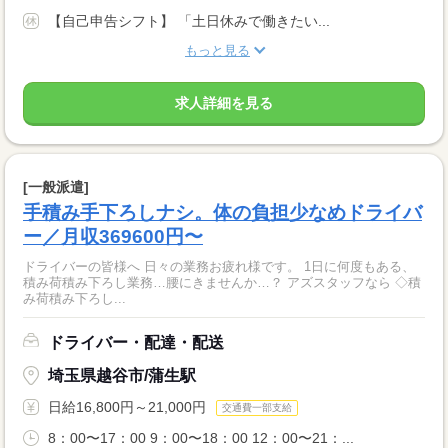
【自己申告シフト】 「土日休みで働きたい...
もっと見る
求人詳細を見る
[一般派遣]
手積み手下ろしナシ。体の負担少なめドライバ
ー／月収369600円〜
ドライバーの皆様へ 日々の業務お疲れ様です。 1日に何度もある、
積み荷積み下ろし業務…腰にきませんか…？ アズスタッフなら ◇積
み荷積み下ろし...
ドライバー・配達・配送
埼玉県越谷市/蒲生駅
日給16,800円～21,000円
交通費一部支給
8：00〜17：00 9：00〜18：00 12：00〜21：...