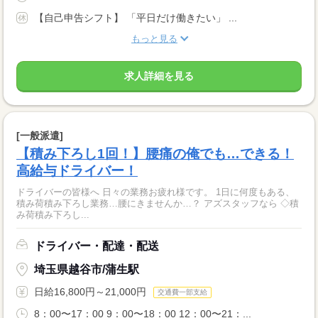
【自己申告シフト】 「平日だけ働きたい」 ...
もっと見る
求人詳細を見る
[一般派遣]
【積み下ろし1回！】腰痛の俺でも…できる！
高給与ドライバー！
ドライバーの皆様へ 日々の業務お疲れ様です。 1日に何度もある、
積み荷積み下ろし業務…腰にきませんか…？ アズスタッフなら ◇積
み荷積み下ろし...
ドライバー・配達・配送
埼玉県越谷市/蒲生駅
日給16,800円～21,000円
交通費一部支給
8：00〜17：00 9：00〜18：00 12：00〜21：...