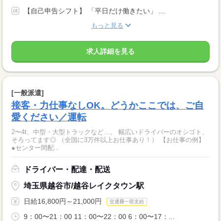
【自己申告シフト】 「平日だけ働きたい」 ...
もっと見る
求人詳細を見る
[一般派遣]
接客・力仕事なしOK。どうかここでは、ご自
愛ください／運転
2〜4t、中型・大型トラックなど…。 幅広いドライバーのオシゴト、
そろってます◎ （全国に3万件以上お仕事あり！） 【お仕事の例】
●センター間配...
ドライバー・配達・配送
埼玉県越谷市/越谷レイクタウン駅
日給16,800円～21,000円
交通費一部支給
9：00〜21：00 11：00〜22：00 6：00〜17：...