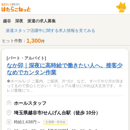
越谷 深夜 派遣の求人募集
派遣スタッフ活躍中に関する求人情報を見てみる
1,300
ヒット件数：
件
[パート・アルバイト]
なか卯｜深夜に高時給で働きたい人へ。接客少
なめでカンタン作業
◆ホール/レジ ご案内、ご提供、片づけ、など。 すべてやり方が決ま
ってるので安心ください！ マニュアル通りにやれば大丈夫です。 ※
レジ業務につ...
ホールスタッフ
埼玉県越谷市/せんげん台駅（徒歩 10分）
時給1,438円～
交通費一部支給