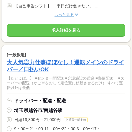
【自己申告シフト】 「平日だけ働きたい」 ...
もっと見る
求人詳細を見る
[一般派遣]
大人気◎力仕事ほぼなし！運転メインのドライ
バー／日払いOK
【たとえば…】 ■センター間配送 ■介護施設の送迎 ■郵便配送 ■ス
ーパーの配送（かご車をおして定位置に移動させるだけ） すべて運
転以外は最低...
ドライバー・配達・配送
埼玉県越谷市/南越谷駅
日給16,800円～21,000円
交通費一部支給
9：00〜21：00 11：00〜22：00 6：00〜17：...