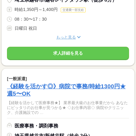
時給1,350円～1,400円
交通費一部支給
08：30〜17：30
日曜日 祝日
もっと見る
求人詳細を見る
[一般派遣]
《経験を活かす◎》病院で事務/時給1300円★
週5〜OK
【経験を活かして医療事務★】 業界最大級のお仕事量だから あなた
にピッタリのお仕事が見つかる★ ◇お仕事内容◇ 病院やクリニッ
ク、介護施設での ...
医療事務・調剤事務
埼玉県越谷市/新越谷駅（徒歩 3分）