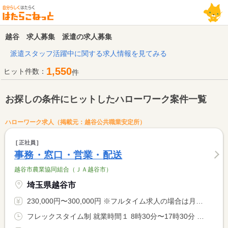
越谷 求人募集 派遣の求人募集
派遣スタッフ活躍中に関する求人情報を見てみる
1,550
ヒット件数：
件
お探しの条件にヒットしたハローワーク案件一覧
ハローワーク求人（掲載元：越谷公共職業安定所）
正社員
事務・窓口・営業・配送
越谷市農業協同組合（ＪＡ越谷市）
埼玉県越谷市
230,000円〜300,000円 ※フルタイム求人の場合は月額（換算額）、パート求人の場合は時間額を表示しています。
フレックスタイム制 就業時間１ 8時30分〜17時30分 就業時間に関する特記事項 ＊通常は同就業時間の勤務になり、就業先により、フレックスタイ <BR> ム制になります。 <BR> ＊コアタイムは午前１１時から午後２時になります。