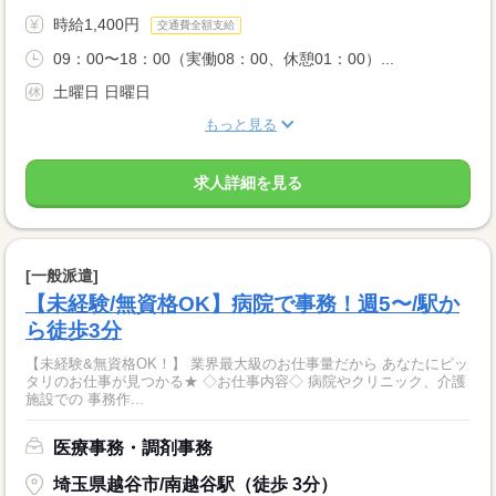
時給1,400円
交通費全額支給
09：00〜18：00（実働08：00、休憩01：00）...
土曜日 日曜日
もっと見る
求人詳細を見る
[一般派遣]
【未経験/無資格OK】病院で事務！週5〜/駅か
ら徒歩3分
【未経験&無資格OK！】 業界最大級のお仕事量だから あなたにピッ
タリのお仕事が見つかる★ ◇お仕事内容◇ 病院やクリニック、介護
施設での 事務作...
医療事務・調剤事務
埼玉県越谷市/南越谷駅（徒歩 3分）