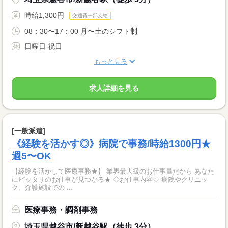
時給1,300円
交通費一部支給
08：30〜17：00 月〜土のシフト制
日曜日 祝日
もっと見る
求人詳細を見る
[一般派遣]
《経験を活かす◎》病院で事務/時給1300円★
週5〜OK
【経験を活かして医療事務★】 業界最大級のお仕事量だから あなた
にピッタリのお仕事が見つかる★ ◇お仕事内容◇ 病院やクリニッ
ク、介護施設での ...
医療事務・調剤事務
埼玉県越谷市/新越谷駅（徒歩 3分）