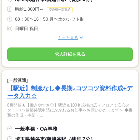
時給1,300円～
交通費一部支給
08：30〜16：50 月〜土のシフト制
日曜日 祝日
もっと見る
求人詳細を見る
[一般派遣]
【駅近】制服なし◆長期♪コツコツ資料作成+デ
ータ入力☆
8月開始★【働きやすさ◎】駅近＆100名規模の広々フロアで安心ス
タート♪〜建築確認申請にかかわるお仕事をお願いいたします〜 ◆書
類の作成・申請・...
一般事務・OA事務
埼玉県越谷市/南越谷駅（徒歩 7分）