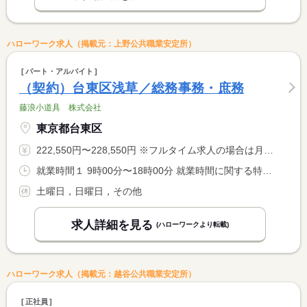
ハローワーク求人（掲載元：上野公共職業安定所）
パート・アルバイト
（契約）台東区浅草／総務事務・庶務
藤浪小道具 株式会社
東京都台東区
222,550円〜228,550円 ※フルタイム求人の場合は月額（換算額）、パート求人の場合は時間額を表示しています。
就業時間１ 9時00分〜18時00分 就業時間に関する特記事項 本人が申請して上司が業務の繁閑を判断して承認すれば、９時から <BR> １７時３０分迄の時短勤務が可能。
土曜日，日曜日，その他
求人詳細を見る
(ハローワークより転載)
ハローワーク求人（掲載元：越谷公共職業安定所）
正社員