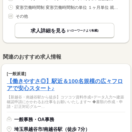
変形労働時間制 変形労働時間制の単位 １ヶ月単位 就業時間１ 6時00分〜22時00分 就業時間２ 8時00分〜0時00分 就業時間に関する特記事項 原則隔日勤務（１６時間拘束）とし、勤務翌日は明け休みとする。
その他
求人詳細を見る
(ハローワークより転載)
関連のおすすめ求人情報
[一般派遣]
【働きやすさ◎】駅近＆100名規模の広々フロ
アで安心スタート♪
【新越谷・南越谷駅から徒歩】コツコツ資料作成+データ入力〜建築
確認申請にかかわるお仕事をお願いいたします〜 ◆書類の作成・申
請・訂正対応グルー...
一般事務・OA事務
埼玉県越谷市/南越谷駅（徒歩 7分）