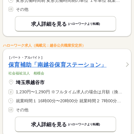
変形労働時間制 変形労働時間制の単位 １年単位 就業時間１ 8時00分〜17時00分
その他
求人詳細を見る
(ハローワークより転載)
ハローワーク求人（掲載元：越谷公共職業安定所）
パート・アルバイト
保育補助「南越谷保育ステーション」
社会福祉法人 相模会
埼玉県越谷市
1,230円〜1,290円 ※フルタイム求人の場合は月額（換算額）、パート求人の場合は時間額を表示しています。
就業時間１ 16時00分〜20時00分 就業時間２ 7時00分〜12時00分 又は 7時00分〜20時00分の時間の間の4時間以上 就業時間に関する特記事項 ＊就業時間、日数については 相談に応じます。
その他
求人詳細を見る
(ハローワークより転載)