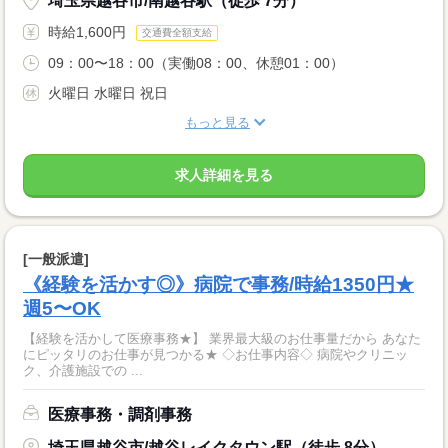
埼玉県越谷市/南越谷駅（徒歩 7分）
時給1,600円
交通費全額支給
09：00〜18：00（実働08：00、休憩01：00）
火曜日 水曜日 祝日
もっと見る
求人詳細を見る
[一般派遣]
《経験を活かす◎》病院で事務/時給1350円★
週5〜OK
【経験を活かして医療事務★】 業界最大級のお仕事量だから あなた
にピッタリのお仕事が見つかる★ ◇お仕事内容◇ 病院やクリニッ
ク、介護施設での ...
医療事務・調剤事務
埼玉県越谷市/越谷レイクタウン駅（徒歩 8分）