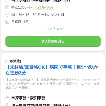
時給1,300円～
交通費一部支給
08：30〜16：50 月〜土のシフト制
日曜日 祝日
もっと見る
求人詳細を見る
[一般派遣]
【未経験/無資格OK】病院で事務！週5〜/駅か
ら徒歩3分
【未経験&無資格OK！】 業界最大級のお仕事量だから あなたにピッ
タリのお仕事が見つかる★ ◇お仕事内容◇ 病院やクリニック、介護
施設での 事務作...
医療事務・調剤事務
埼玉県越谷市/新越谷駅（徒歩 3分）