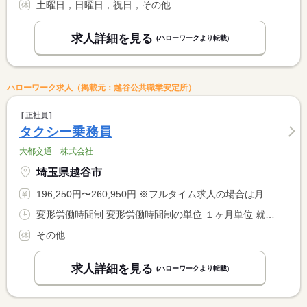
土曜日，日曜日，祝日，その他
求人詳細を見る
(ハローワークより転載)
ハローワーク求人（掲載元：越谷公共職業安定所）
正社員
タクシー乗務員
大都交通 株式会社
埼玉県越谷市
196,250円〜260,950円 ※フルタイム求人の場合は月額（換算額）、パート求人の場合は時間額を表示しています。
変形労働時間制 変形労働時間制の単位 １ヶ月単位 就業時間１ 8時00分〜1時15分 就業時間２ 7時30分〜19時30分 就業時間に関する特記事項 （１）は隔日勤務 （２）は日勤で、選択可能です。 <BR> <BR> ＊月総労働時間１７０時間
その他
求人詳細を見る
(ハローワークより転載)