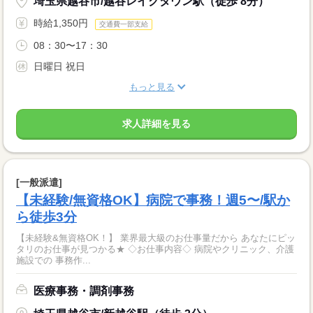
埼玉県越谷市/越谷レイクタウン駅（徒歩 8分）
時給1,350円
交通費一部支給
08：30〜17：30
日曜日 祝日
もっと見る
求人詳細を見る
[一般派遣]
【未経験/無資格OK】病院で事務！週5〜/駅か
ら徒歩3分
【未経験&無資格OK！】 業界最大級のお仕事量だから あなたにピッ
タリのお仕事が見つかる★ ◇お仕事内容◇ 病院やクリニック、介護
施設での 事務作...
医療事務・調剤事務