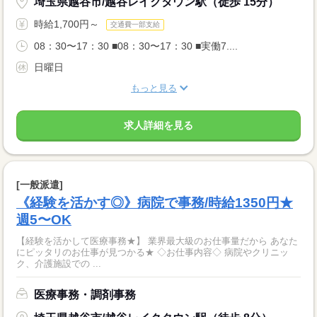
埼玉県越谷市/越谷レイクタウン駅（徒歩 15分）
時給1,700円～
交通費一部支給
08：30〜17：30 ■08：30〜17：30 ■実働7....
日曜日
もっと見る
求人詳細を見る
[一般派遣]
《経験を活かす◎》病院で事務/時給1350円★
週5〜OK
【経験を活かして医療事務★】 業界最大級のお仕事量だから あなた
にピッタリのお仕事が見つかる★ ◇お仕事内容◇ 病院やクリニッ
ク、介護施設での ...
医療事務・調剤事務