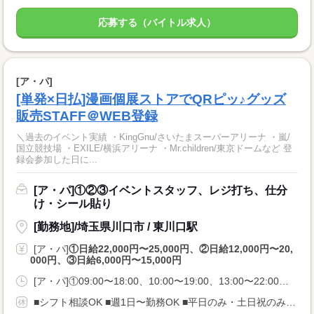
応募する（バイトル求人）
[ア・パ]
[単発×日払]漫画個展ストアでQRピッ♪グッズ
販売STAFF＠WEB登録
＼過去のイベント実績 ・KingGnu/さいたまスーパーアリーナ ・嵐/
国立競技場 ・EXILE/横浜アリーナ ・Mr.children/東京ドームなど 登
録会参加した日に...
[ア・パ]①②③イベントスタッフ、レジ打ち、仕分
け・シール貼り
[勤務地]/埼玉県川口市 / 東川口駅
[ア・パ]
①日給22,000円〜25,000円、②日給12,000円〜20,
000円、③日給6,000円〜15,000円
[ア・パ]①09:00〜18:00、10:00〜19:00、13:00〜22:00、②09:00〜20:00、10:00〜19:00、13:00〜22:00、③09:00〜12:00、15:00〜18:00、09:00〜15:00
■シフト相談OK ■週1日〜勤務OK ■平日のみ・土日祝のみの勤務OK