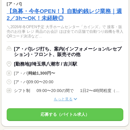
[ア・パ]
【急募・今冬OPEN！】自動釣銭レジ業務｜週
2／3h〜OK！未経験◎
＼2026年冬OPEN予定 大手ホームセンター「カインズ」で 接客・販
売のお仕事 レジ 商品のお会計 ほぼ全ての店舗で自動つり銭機を導入
QRコード決済など...
[ア・パ]レジ打ち、案内(インフォメーション/レセプ
ション)・フロント、販売その他
[勤務地]/埼玉県八潮市 / 吉川駅
[ア・パ]
時給1,300円〜
[ア・パ]09:00〜20:00
シフト制 09:00〜20:00の間で 1日2〜4時間程度（週20時間未満）
もっと見る
応募する（バイトル求人）