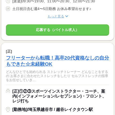
[派遣]09:30〜19:00、11:00〜20:30、12:00〜21:30
土日祝日含む週4〜5日勤務 お休み希望出せます♪
もっと見る
応募する（バイトル求人）
[正]
フリーターから転職！高卒20代資格なしの自分
もできた☆未経験OK
どんなひとでも始められる ストレッチトレーナー どんなことをする
の お客さまに合わせたストレッチをしたり セルフストレッチの指導
をお任せしていき...
[正]①②③スポーツインストラクター・コーチ、案
内(インフォメーション/レセプション)・フロント、
レジ打ち
[勤務地]/埼玉県越谷市 / 越谷レイクタウン駅