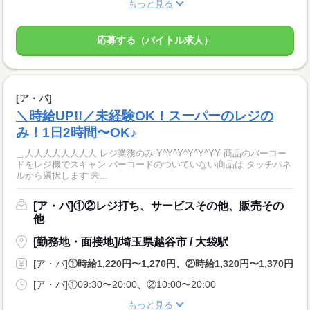
もっと見る
応募する（バイトル求人）
[ア・パ]
＼時給UP!!／未経験OK！スーパーのレジの
み！1日2時間〜OK♪
＿人人人人人人人人 レジ業務のみ Y^Y^Y^Y^Y^YY 商品のバーコー
ドをレジ機でスキャン バーコードのついていない商品は タッチパネ
ルから選択します 未...
[ア・パ]①②レジ打ち、サービスその他、販売その
他
[勤務地・面接地]/埼玉県越谷市 / 大袋駅
[ア・パ]
①時給1,220円〜1,270円、②時給1,320円〜1,370円
[ア・パ]①09:30〜20:00、②10:00〜20:00
もっと見る