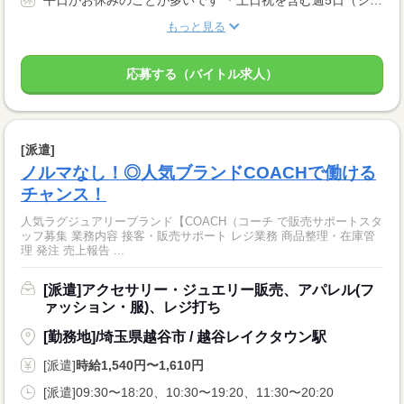
平日がお休みのことが多いです ＊土日祝を含む週5日（シフト制） 店舗のメンバーとシフトを調整しますので お仕事に慣れてくれば希望休も伝えやすい環境です。
もっと見る
応募する（バイトル求人）
[派遣]
ノルマなし！◎人気ブランドCOACHで働ける
チャンス！
人気ラグジュアリーブランド【COACH（コーチ で販売サポートスタ
ッフ募集 業務内容 接客・販売サポート レジ業務 商品整理・在庫管
理 発注 売上報告 ...
[派遣]アクセサリー・ジュエリー販売、アパレル(フ
ァッション・服)、レジ打ち
[勤務地]/埼玉県越谷市 / 越谷レイクタウン駅
[派遣]
時給1,540円〜1,610円
[派遣]09:30〜18:20、10:30〜19:20、11:30〜20:20