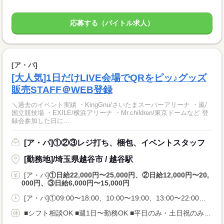
応募する（バイトル求人）
[ア・パ]
[大人気]1日だけLIVE会場でQRをピッ♪グッズ
販売STAFF＠WEB登録
＼過去のイベント実績 ・KingGnu/さいたまスーパーアリーナ ・嵐/
国立競技場 ・EXILE/横浜アリーナ ・Mr.children/東京ドームなど 登
録会参加した日に...
[ア・パ]①②③レジ打ち、梱包、イベントスタッフ
[勤務地]/埼玉県越谷市 / 越谷駅
[ア・パ]
①日給22,000円〜25,000円、②日給12,000円〜20,
000円、③日給6,000円〜15,000円
[ア・パ]①09:00〜18:00、10:00〜19:00、13:00〜22:00、②09:00〜20:00、10:00〜19:00、13:00〜22:00、③09:00〜12:00、15:00〜18:00、09:00〜15:00
■シフト相談OK ■週1日〜勤務OK ■平日のみ・土日祝のみの勤務OK