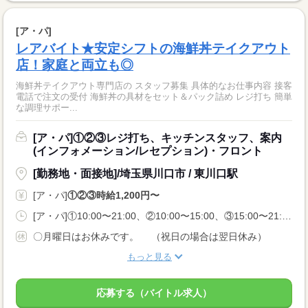
[ア・パ]
レアバイト★安定シフトの海鮮丼テイクアウト
店！家庭と両立も◎
海鮮丼テイクアウト専門店の スタッフ募集 具体的なお仕事内容 接客
電話で注文の受付 海鮮丼の具材をセット＆パック詰め レジ打ち 簡単
な調理サポー...
[ア・パ]①②③レジ打ち、キッチンスタッフ、案内
(インフォメーション/レセプション)・フロント
[勤務地・面接地]/埼玉県川口市 / 東川口駅
[ア・パ]
①②③時給1,200円〜
[ア・パ]①10:00〜21:00、②10:00〜15:00、③15:00〜21:00
〇月曜日はお休みです。 （祝日の場合は翌日休み）
もっと見る
応募する（バイトル求人）