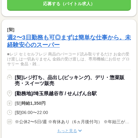
応募する（バイトル求人）
[契]
週2〜3日勤務も可◎まずは簡単な仕事から。未
経験安心のスーパー
■レジ セミセルフレジ 商品のバーコード読み取りするだけ お金の受
け渡しは一切ありません 金銭の受け渡しは、専用機械にお任せ グロ
サリー 食品・雑...
[契]レジ打ち、品出し(ピッキング)、デリ・惣菜販
売・スイーツ販売
[勤務地]/埼玉県越谷市 / せんげん台駅
[契]
時給1,350円
[契]06:00〜22:00
※公休2〜5日/週 ※有休あり（6ヵ月後付与） ※年始三が日（1/1〜1/3）は休業いたします！
もっと見る