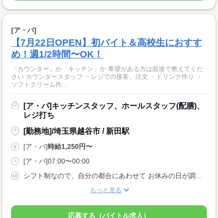
[ア・パ]
【7月22日OPEN】初バイト＆高校生におすす
め！週1/2時間〜OK！
「カウンター」か「キッチン」か 希望がある方は面接で教えてくだ
さい カウンタースタッフ ・レジでの接客、注文 ・ドリンク作り ・
ソフトクリーム作...
[ア・パ]キッチンスタッフ、ホールスタッフ(配膳)、
レジ打ち
[勤務地]/埼玉県越谷市 / 新田駅
[ア・パ]
時給1,250円〜
[ア・パ]07:00〜00:00
シフト制なので、自分の都合にあわせて お休みの日が調整できます
もっと見る
応募する（バイトル求人）