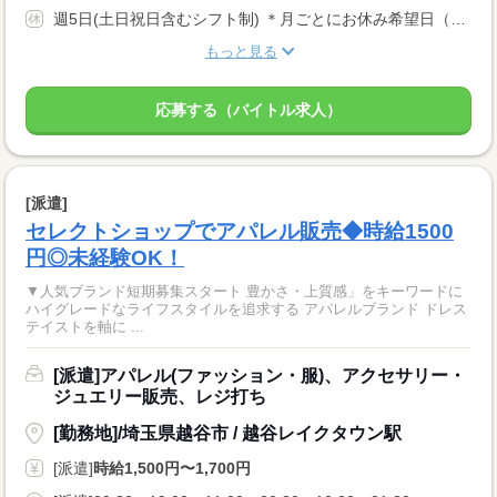
週5日(土日祝日含むシフト制) ＊月ごとにお休み希望日（月3日ほど）お伺いして、シフトを作成します♪
もっと見る
応募する（バイトル求人）
[派遣]
セレクトショップでアパレル販売◆時給1500
円◎未経験OK！
▼人気ブランド短期募集スタート 豊かさ・上質感」をキーワードに
ハイグレードなライフスタイルを追求する アパレルブランド ドレス
テイストを軸に ...
[派遣]アパレル(ファッション・服)、アクセサリー・
ジュエリー販売、レジ打ち
[勤務地]/埼玉県越谷市 / 越谷レイクタウン駅
[派遣]
時給1,500円〜1,700円