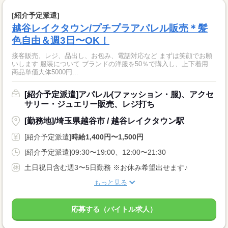
[紹介予定派遣]
越谷レイクタウン/プチプラアパレル販売＊髪
色自由＆週3日〜OK！
接客販売、レジ、品出し、お包み、電話対応など まずは笑顔でお願
いします 服装について ブランドの洋服を50％で購入し、上下着用
商品単価大体5000円...
[紹介予定派遣]アパレル(ファッション・服)、アクセ
サリー・ジュエリー販売、レジ打ち
[勤務地]/埼玉県越谷市 / 越谷レイクタウン駅
[紹介予定派遣]
時給1,400円〜1,500円
[紹介予定派遣]09:30〜19:00、12:00〜21:30
土日祝日含む週3〜5日勤務 ※お休み希望出せます♪
もっと見る
応募する（バイトル求人）