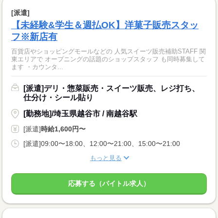
[派遣]
【未経験&学生＆週払OK】洋菓子販売スタッ
フ※新店有
百貨店やショッピングモールなどの 人気スイーツ販売補助STAFF 関
東エリアで オープニングの話題のショップスタッフ も同時募集して
ます ・カウンタ...
[派遣]デリ・惣菜販売・スイーツ販売、レジ打ち、
仕分け・シール貼り
[勤務地]/埼玉県越谷市 / 南越谷駅
[派遣]
時給1,600円〜
[派遣]09:00〜18:00、12:00〜21:00、15:00〜21:00
もっと見る
応募する（バイトル求人）