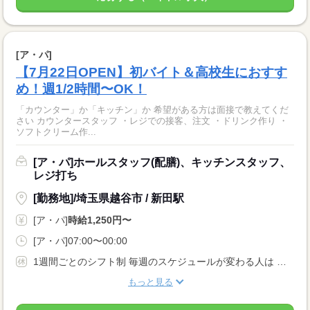
[ア・パ]
【7月22日OPEN】初バイト＆高校生におすす
め！週1/2時間〜OK！
「カウンター」か「キッチン」か 希望がある方は面接で教えてくだ
さい カウンタースタッフ ・レジでの接客、注文 ・ドリンク作り ・
ソフトクリーム作...
[ア・パ]ホールスタッフ(配膳)、キッチンスタッフ、
レジ打ち
[勤務地]/埼玉県越谷市 / 新田駅
[ア・パ]
時給1,250円〜
[ア・パ]07:00〜00:00
1週間ごとのシフト制 毎週のスケジュールが変わる人は 調整しやすい環境です◎ もちろん、曜日や時間を固定して 働くこともできます！
もっと見る