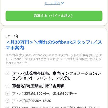
もっと見る
応募する（バイトル求人）
[ア・パ]
＜月30万円＞＼憧れのSoftbankスタッフ♪／ス
マホ案内
仕事内容 大人気のSoftbankで スマホやタブレットの接客をお任せ 新
しいiPhoneに変えたいけどどうすれば データ移行が面倒だ 使い方が
わからないんだ...
[ア・パ]①②携帯販売、案内(インフォメーション/レ
セプション)・フロント、レジ打ち
[勤務地]/埼玉県吉川市 / 吉川駅
[ア・パ]
①時給1,800円〜、②月給30万円〜
[ア・パ]①②09:30〜18:30