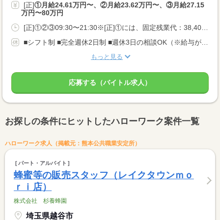
[正]
①月給24.61万円〜、②月給23.62万円〜、③月給27.15
万円〜80万円
[正]①②③09:30〜21:30※[正]①には、固定残業代：38,400円／25時間相当分が含まれます。②には、固定残業代：36,800円／25時間相当分が含まれます。<BR>※上記を超えて残業をした場合は、別途残業代をお支払します。
■シフト制 ■完全週休2日制 ■週休3日の相談OK（※給与が異なります） ■長期休暇あり ■年間休日111日
もっと見る
応募する（バイトル求人）
お探しの条件にヒットしたハローワーク案件一覧
ハローワーク求人（掲載元：熊本公共職業安定所）
パート・アルバイト
蜂蜜等の販売スタッフ（レイクタウンｍｏ
ｒｉ店）
株式会社 杉養蜂園
埼玉県越谷市