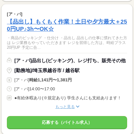
[ア・パ]
【品出し】もくもく作業！土日や夕方最大＋25
0円UP♪3h〜OK☆
・商品のピッキング ・仕分け ・品出し 品出しの仕事に慣れてきた方
は レジ業務もやっていただきます レジを習得した方は、時給プラス
20円UP 予定に合...
[ア・パ]品出し(ピッキング)、レジ打ち、販売その他
[勤務地]/埼玉県越谷市 / 越谷駅
[ア・パ]
時給1,141円〜1,381円
[ア・パ]14:00〜17:00
●有給休暇あり(※規定あり) 学生さんにも支給あります！
もっと見る
応募する（バイトル求人）