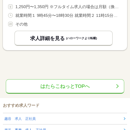
1,250円〜1,350円 ※フルタイム求人の場合は月額（換算額）、パート求人の場合は時間額を表示しています。
就業時間１ 9時45分〜18時30分 就業時間２ 11時15分〜20時00分 就業時間３ 12時30分〜21時15分 又は 9時45分〜21時15分の時間の間の5時間程度 就業時間に関する特記事項 ＊就業時間については、お気軽にご相談ください。 <BR> ＊フルタイム勤務の場合（１）（２）（３）のシフト制 <BR> ＊４〜５時間勤務も歓迎いたします。
その他
求人詳細を見る
(ハローワークより転載)
はたらこねっとTOPへ
おすすめ求人ワード
越谷 求人 正社員