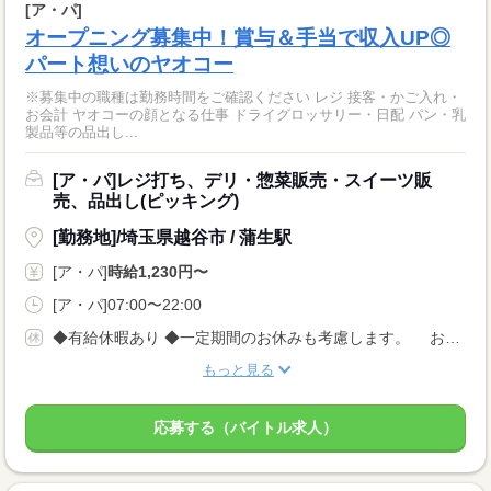
[ア・パ]
オープニング募集中！賞与＆手当で収入UP◎
パート想いのヤオコー
※募集中の職種は勤務時間をご確認ください レジ 接客・かご入れ・
お会計 ヤオコーの顔となる仕事 ドライグロッサリー・日配 パン・乳
製品等の品出し...
[ア・パ]レジ打ち、デリ・惣菜販売・スイーツ販
売、品出し(ピッキング)
[勤務地]/埼玉県越谷市 / 蒲生駅
[ア・パ]
時給1,230円〜
[ア・パ]07:00〜22:00
◆有給休暇あり ◆一定期間のお休みも考慮します。 お気軽にご相談ください。
もっと見る
応募する（バイトル求人）