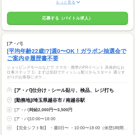
もっと見る
応募する（バイトル求人）
[ア・パ]
[平均年齢22歳!?]週0〜OK！ガラポン抽選会で
ご案内＠履歴書不要
ショッピングモールなどで スマホ・携帯のPRイベント 具体的なお
仕事ステップ 1）まずは笑顔でティッシュ配りからスタート 通りす
がりのお客様にポケ...
[ア・パ]仕分け・シール貼り、検品、レジ打ち
[勤務地]/埼玉県越谷市 / 南越谷駅
[ア・パ]
時給2,000円〜3,500円
[ア・パ]10:00〜18:00
【完全シフト制】 ・週0日〜 ・10:00〜18:00（休憩1時間） ※「土日だけ入りたい」 「Wワークの空き日に」など、 あなたのライフスタイルに合わせて働けます！ 土日働ける方は特に大歓迎です♪