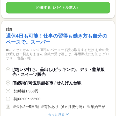
応募する（バイトル求人）
[契]
週休4日も可能！仕事の習得も働き方も自分の
ペースで。スーパー
■レジ セミセルフレジ 商品のバーコード読み取りするだけ お金の受
け渡しは一切ありません 金銭の受け渡しは、専用機械にお任せ グロ
サリー 食品・雑...
[契]レジ打ち、品出し(ピッキング)、デリ・惣菜販
売・スイーツ販売
[勤務地]/埼玉県越谷市 / せんげん台駅
[契]
時給1,350円
[契]06:00〜22:00
※公休2〜5日/週 ※有休あり（6ヵ月後付与） ※年始三が日（1/1〜1/3）は休業いたします！
もっと見る