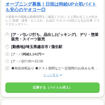
オープニング募集！日祝は時給UP☆初バイト
も安心のヤオコー◎
※募集中の職種は勤務時間をご確認ください 人と関わることが好き
レジ 挨拶・接客・かご入れ・お会計 ヤオコーの顔となるお仕事 ドラ
イグロッサリー...
[ア・パ]レジ打ち、品出し(ピッキング)、デリ・惣菜
販売・スイーツ販売
[勤務地]/埼玉県越谷市 / 蒲生駅
[ア・パ]
時給1,141円〜
[ア・パ]07:00〜22:00
◆有給休暇あり ◆テスト期間など一定期間のお休みも考慮します。 お気軽にご相談ください。
もっと見る
応募する（バイトル求人）