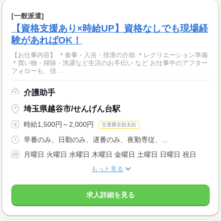
[一般派遣]
【資格支援あり×時給UP】資格なしでも現場経
験があればOK！
【お仕事内容】 ＊食事・入浴・排泄の介助 ＊レクリエーション準備
＊買い物・掃除・洗濯など生活のお手伝い など お仕事中のアフター
フォローも、信...
介護助手
埼玉県越谷市/せんげん台駅
時給1,500円～2,000円
交通費全額支給
早番のみ、日勤のみ、遅番のみ、夜勤専従、...
月曜日 火曜日 水曜日 木曜日 金曜日 土曜日 日曜日 祝日
もっと見る
求人詳細を見る