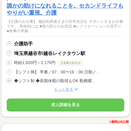
誰かの助けになれることを。セカンドライフも
やりがい重視。介護
【介護のお仕事】 施設利用者さまの日常生活を サポ―トするお仕事
です。 具体的には ■身の回りのお世話 ■レクリエーションの見守り
■食事の準備 ...
介護助手
埼玉県越谷市/越谷レイクタウン駅
時給1,820円～2,170円
交通費全額支給
【シフト例】 早番／07：00〜16：00 日勤／...
◆シフト制 ◆長期休暇の取得もOK 勤務曜...
もっと見る
求人詳細を見る
1週間以内公開