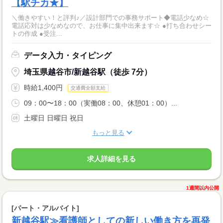
【駅チカ★】
＼働きやすい！と評判♪／設計部門での事務サポート◆電話少なめ☆
電話応対は少なめなので、お仕事に集中出来ます☆ ●打ち合わせシー
トの作成 ●受注...
データ入力・タイピング
埼玉県越谷市/新越谷駅（徒歩 7分）
時給1,400円
交通費全額支給
09：00〜18：00（実働08：00、休憩01：00）...
土曜日 日曜日 祝日
もっと見る
求人詳細を見る
1週間以内公開
[パート・アルバイト]
新越谷駅≫看護師としての新しい働き方を再発