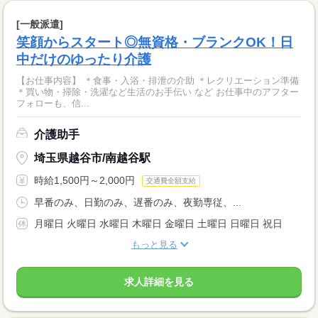
[一般派遣]
笑顔からスタート◎無資格・ブランクOK！日
中だけのゆったり介護
【お仕事内容】 ＊食事・入浴・排泄の介助 ＊レクリエーション準備
＊買い物・掃除・洗濯など生活のお手伝い など お仕事中のアフター
フォローも、信...
介護助手
埼玉県越谷市/南越谷駅
時給1,500円～2,000円
交通費全額支給
早番のみ、日勤のみ、遅番のみ、夜勤専従、...
月曜日 火曜日 水曜日 木曜日 金曜日 土曜日 日曜日 祝日
もっと見る
求人詳細を見る