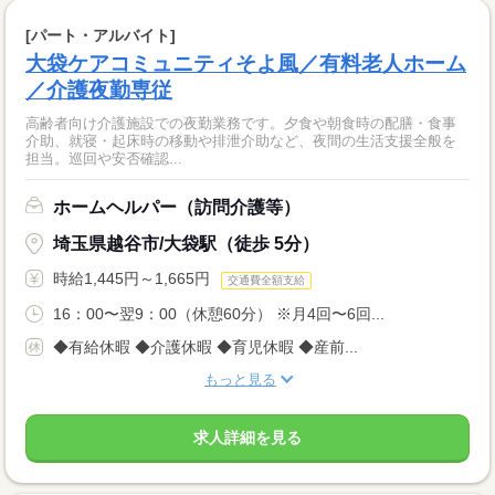
[パート・アルバイト]
大袋ケアコミュニティそよ風／有料老人ホーム
／介護夜勤専従
高齢者向け介護施設での夜勤業務です。夕食や朝食時の配膳・食事
介助、就寝・起床時の移動や排泄介助など、夜間の生活支援全般を
担当。巡回や安否確認...
ホームヘルパー（訪問介護等）
埼玉県越谷市/大袋駅（徒歩 5分）
時給1,445円～1,665円
交通費全額支給
16：00〜翌9：00（休憩60分） ※月4回〜6回...
◆有給休暇 ◆介護休暇 ◆育児休暇 ◆産前...
もっと見る
求人詳細を見る