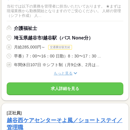
当社では以下の業務を管理者に担当いただいております。 ★まずは
現場業務から勤務開始となりますのでご安心ください。 人材の管理
（シフト作成） 人...
介護福祉士
埼玉県越谷市/越谷駅（バス None分）
月給285,000円～
交通費全額支給
早番）7：00〜16：00 日勤）8：30〜17：30 ...
年間休日107日 ※シフト制（月9公休、2月は...
もっと見る
求人詳細を見る
[正社員]
越谷西ケアセンターそよ風／ショートステイ／
管理職