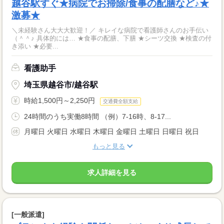
越谷駅すぐ★病院でお掃除/食事の配膳など♪★
激募★
＼未経験さん大大大歓迎！／ キレイな病院で看護師さんのお手伝い
（＾＾♪ 具体的には… ★食事の配膳、下膳 ★シーツ交換 ★検査の付
き添い ★必要...
看護助手
埼玉県越谷市/越谷駅
時給1,500円～2,250円
交通費全額支給
24時間のうち実働8時間 （例）7-16時、8-17...
月曜日 火曜日 水曜日 木曜日 金曜日 土曜日 日曜日 祝日
もっと見る
求人詳細を見る
[一般派遣]