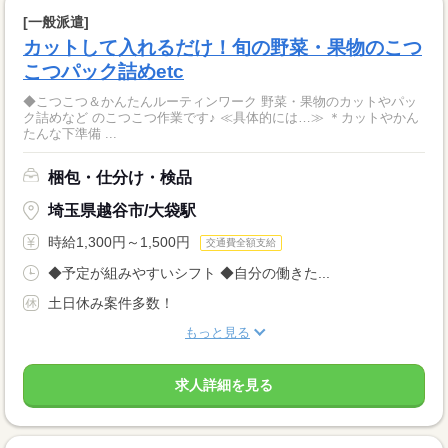
[一般派遣]
カットして入れるだけ！旬の野菜・果物のこつ
こつパック詰めetc
◆こつこつ＆かんたんルーティンワーク 野菜・果物のカットやパッ
ク詰めなど のこつこつ作業です♪ ≪具体的には…≫ ＊カットやかん
たんな下準備 ...
梱包・仕分け・検品
埼玉県越谷市/大袋駅
時給1,300円～1,500円
交通費全額支給
◆予定が組みやすいシフト ◆自分の働きた...
土日休み案件多数！
もっと見る
求人詳細を見る