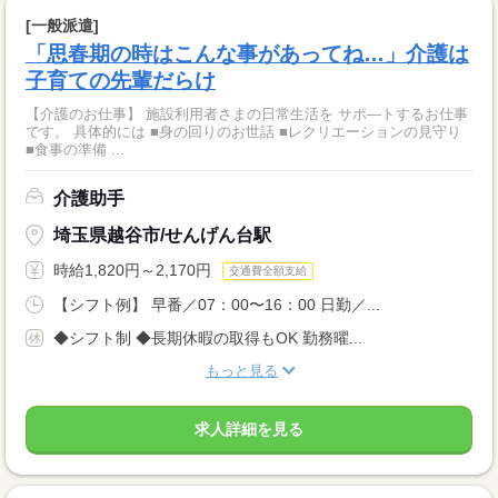
[一般派遣]
「思春期の時はこんな事があってね…」介護は
子育ての先輩だらけ
【介護のお仕事】 施設利用者さまの日常生活を サポ―トするお仕事
です。 具体的には ■身の回りのお世話 ■レクリエーションの見守り
■食事の準備 ...
介護助手
埼玉県越谷市/せんげん台駅
時給1,820円～2,170円
交通費全額支給
【シフト例】 早番／07：00〜16：00 日勤／...
◆シフト制 ◆長期休暇の取得もOK 勤務曜...
もっと見る
求人詳細を見る