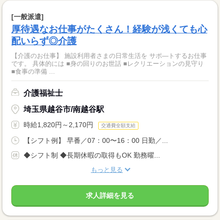
[一般派遣]
厚待遇なお仕事がたくさん！経験が浅くても心
配いらず◎介護
【介護のお仕事】 施設利用者さまの日常生活を サポ―トするお仕事
です。 具体的には ■身の回りのお世話 ■レクリエーションの見守り
■食事の準備 ...
介護福祉士
埼玉県越谷市/南越谷駅
時給1,820円～2,170円
交通費全額支給
【シフト例】 早番／07：00〜16：00 日勤／...
◆シフト制 ◆長期休暇の取得もOK 勤務曜...
もっと見る
求人詳細を見る