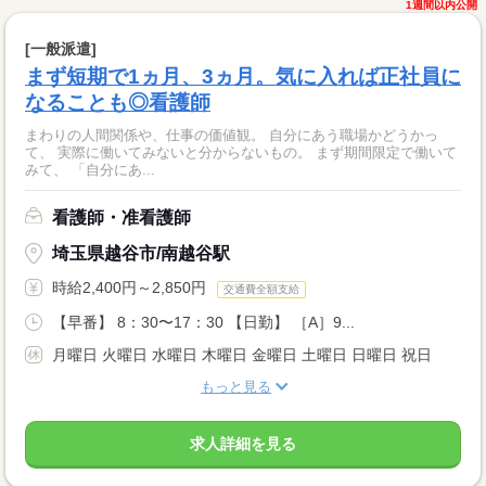
1週間以内公開
[一般派遣]
まず短期で1ヵ月、3ヵ月。気に入れば正社員に
なることも◎看護師
まわりの人間関係や、仕事の価値観。 自分にあう職場かどうかっ
て、 実際に働いてみないと分からないもの。 まず期間限定で働いて
みて、 「自分にあ...
看護師・准看護師
埼玉県越谷市/南越谷駅
時給2,400円～2,850円
交通費全額支給
【早番】 8：30〜17：30 【日勤】 ［A］9...
月曜日 火曜日 水曜日 木曜日 金曜日 土曜日 日曜日 祝日
もっと見る
求人詳細を見る