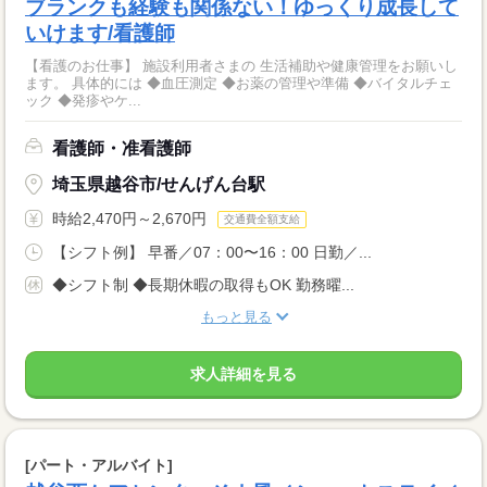
ブランクも経験も関係ない！ゆっくり成長して
いけます/看護師
【看護のお仕事】 施設利用者さまの 生活補助や健康管理をお願いし
ます。 具体的には ◆血圧測定 ◆お薬の管理や準備 ◆バイタルチェ
ック ◆発疹やケ...
看護師・准看護師
埼玉県越谷市/せんげん台駅
時給2,470円～2,670円
交通費全額支給
【シフト例】 早番／07：00〜16：00 日勤／...
◆シフト制 ◆長期休暇の取得もOK 勤務曜...
もっと見る
求人詳細を見る
[パート・アルバイト]