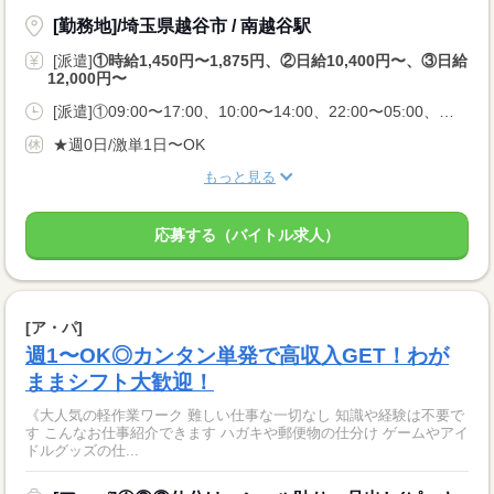
[勤務地]/埼玉県越谷市 / 南越谷駅
[派遣]
①時給1,450円〜1,875円、②日給10,400円〜、③日給
12,000円〜
[派遣]①09:00〜17:00、10:00〜14:00、22:00〜05:00、②09:00〜17:00、10:00〜14:00、22:00〜06:00、③22:00〜06:00
★週0日/激単1日〜OK
もっと見る
応募する（バイトル求人）
[ア・パ]
週1〜OK◎カンタン単発で高収入GET！わが
ままシフト大歓迎！
《大人気の軽作業ワーク 難しい仕事な一切なし 知識や経験は不要で
す こんなお仕事紹介できます ハガキや郵便物の仕分け ゲームやアイ
ドルグッズの仕...