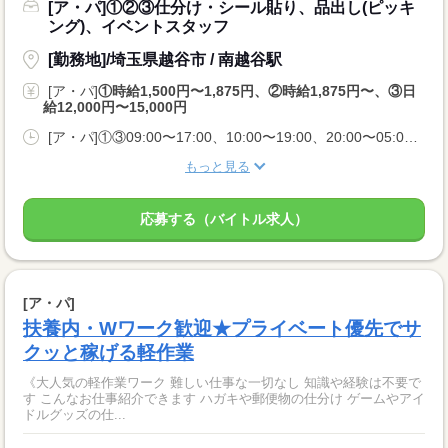
[ア・パ]①②③仕分け・シール貼り、品出し(ピッキ
ング)、イベントスタッフ
[勤務地]/埼玉県越谷市 / 南越谷駅
[ア・パ]
①時給1,500円〜1,875円、②時給1,875円〜、③日
給12,000円〜15,000円
[ア・パ]①③09:00〜17:00、10:00〜19:00、20:00〜05:00、②10:00〜06:00
もっと見る
応募する（バイトル求人）
[ア・パ]
扶養内・Wワーク歓迎★プライベート優先でサ
クッと稼げる軽作業
《大人気の軽作業ワーク 難しい仕事な一切なし 知識や経験は不要で
す こんなお仕事紹介できます ハガキや郵便物の仕分け ゲームやアイ
ドルグッズの仕...