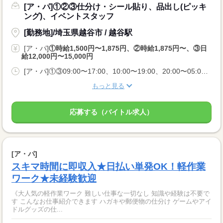
[ア・パ]①②③仕分け・シール貼り、品出し(ピッキ
ング)、イベントスタッフ
[勤務地]/埼玉県越谷市 / 越谷駅
[ア・パ]
①時給1,500円〜1,875円、②時給1,875円〜、③日
給12,000円〜15,000円
[ア・パ]①③09:00〜17:00、10:00〜19:00、20:00〜05:00、②10:00〜06:00
もっと見る
応募する（バイトル求人）
[ア・パ]
スキマ時間に即収入★日払い単発OK！軽作業
ワーク★未経験歓迎
《大人気の軽作業ワーク 難しい仕事な一切なし 知識や経験は不要で
す こんなお仕事紹介できます ハガキや郵便物の仕分け ゲームやアイ
ドルグッズの仕...