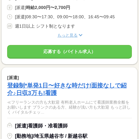
[派遣]
時給2,000円〜2,700円
[派遣]08:30〜17:30、09:00〜18:00、16:45〜09:45
週1日以上 シフト制となります
もっと見る
応募する（バイトル求人）
[派遣]
登録制*単発1日〜好きな時だけ!面接なしで紹
介♪日収3万も!看護
≪フリーランスの方も大歓迎 有料老人ホームにて看護師業務全般を
お願いします ブランクのある方、経験が浅い方も大歓迎 もっと詳し
く バイタルチェッ...
[派遣]看護師・准看護師
[勤務地]/埼玉県越谷市 / 新越谷駅