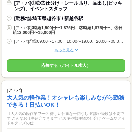
[ア・パ]①②③仕分け・シール貼り、品出し(ピッキ
ング)、イベントスタッフ
[勤務地]/埼玉県越谷市 / 新越谷駅
[ア・パ]
①時給1,500円〜1,875円、②時給1,875円〜、③日
給12,000円〜15,000円
[ア・パ]①③09:00〜17:00、10:00〜19:00、20:00〜05:00、②10:00〜06:00
もっと見る
応募する（バイトル求人）
[ア・パ]
大人気の軽作業！オシャレも楽しみながら勤務
できる！日払いOK！
《大人気の軽作業ワーク 難しい仕事な一切なし 知識や経験は不要で
す こんなお仕事紹介できます ハガキや郵便物の仕分け ゲームやアイ
ドルグッズの仕...