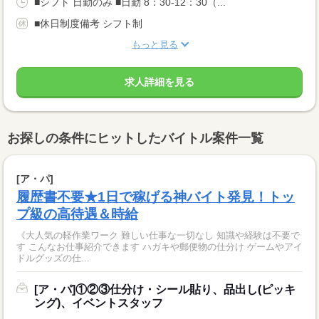
■シフト 日勤のみ ■日勤 8：30-12：30（...
■休日制度備考 シフト制
もっと見る
求人詳細を見る
お探しの条件にヒットしたバイトル案件一覧
[ア・パ]
履歴書不要★1日で稼げる神バイト発見！トッ
プ級の高待遇＆時給
《大人気の軽作業ワーク 難しい仕事な一切なし 知識や経験は不要で
す こんなお仕事紹介できます ハガキや郵便物の仕分け ゲームやアイ
ドルグッズの仕...
[ア・パ]①②③仕分け・シール貼り、品出し(ピッキ
ング)、イベントスタッフ