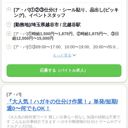
[ア・パ]①②③仕分け・シール貼り、品出し(ピッキ
ング)、イベントスタッフ
[勤務地]/埼玉県越谷市 / 北越谷駅
[ア・パ]
①時給1,500円〜1,875円、②時給1,875円〜、③日
給12,000円〜15,000円
[ア・パ]①③09:00〜17:00、10:00〜19:00、20:00〜05:00、②10:00〜06:00
もっと見る
応募する（バイトル求人）
[ア・パ]
『大人気！ハガキの仕分け作業！』単発/短期/
週0〜何でもOK！
《大人気の軽作業ワーク 難しい仕事な一切なし 知識や経験は不要で
す こんなお仕事紹介できます ハガキや郵便物の仕分け ゲームやアイ
ドルグッズの仕...