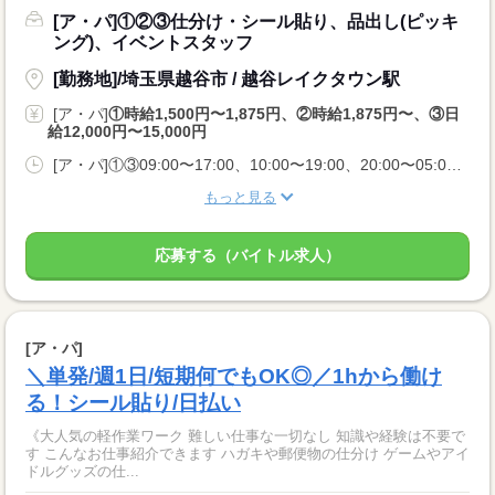
[ア・パ]①②③仕分け・シール貼り、品出し(ピッキ
ング)、イベントスタッフ
[勤務地]/埼玉県越谷市 / 越谷レイクタウン駅
[ア・パ]
①時給1,500円〜1,875円、②時給1,875円〜、③日
給12,000円〜15,000円
[ア・パ]①③09:00〜17:00、10:00〜19:00、20:00〜05:00、②10:00〜06:00
もっと見る
応募する（バイトル求人）
[ア・パ]
＼単発/週1日/短期何でもOK◎／1hから働け
る！シール貼り/日払い
《大人気の軽作業ワーク 難しい仕事な一切なし 知識や経験は不要で
す こんなお仕事紹介できます ハガキや郵便物の仕分け ゲームやアイ
ドルグッズの仕...