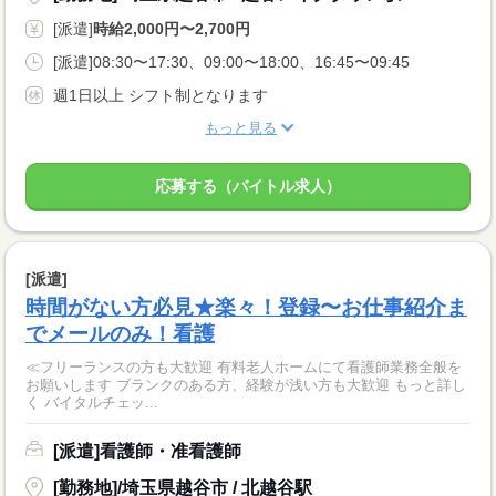
[派遣]
時給2,000円〜2,700円
[派遣]08:30〜17:30、09:00〜18:00、16:45〜09:45
週1日以上 シフト制となります
もっと見る
応募する（バイトル求人）
[派遣]
時間がない方必見★楽々！登録〜お仕事紹介ま
でメールのみ！看護
≪フリーランスの方も大歓迎 有料老人ホームにて看護師業務全般を
お願いします ブランクのある方、経験が浅い方も大歓迎 もっと詳し
く バイタルチェッ...
[派遣]看護師・准看護師
[勤務地]/埼玉県越谷市 / 北越谷駅