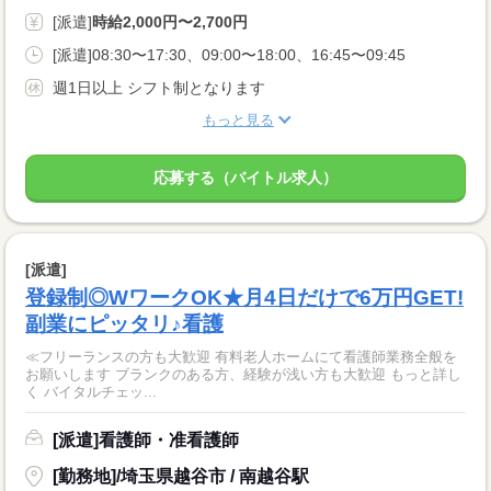
[派遣]
時給2,000円〜2,700円
[派遣]08:30〜17:30、09:00〜18:00、16:45〜09:45
週1日以上 シフト制となります
もっと見る
応募する（バイトル求人）
[派遣]
登録制◎WワークOK★月4日だけで6万円GET!
副業にピッタリ♪看護
≪フリーランスの方も大歓迎 有料老人ホームにて看護師業務全般を
お願いします ブランクのある方、経験が浅い方も大歓迎 もっと詳し
く バイタルチェッ...
[派遣]看護師・准看護師
[勤務地]/埼玉県越谷市 / 南越谷駅