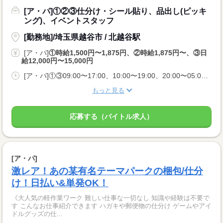
[ア・パ]①②③仕分け・シール貼り、品出し(ピッキ
ング)、イベントスタッフ
[勤務地]/埼玉県越谷市 / 北越谷駅
[ア・パ]
①時給1,500円〜1,875円、②時給1,875円〜、③日
給12,000円〜15,000円
[ア・パ]①③09:00〜17:00、10:00〜19:00、20:00〜05:00、②10:00〜06:00
もっと見る
応募する（バイトル求人）
[ア・パ]
激レア！あの某有名テーマパークの梱包/仕分
け！日払い&単発OK！
《大人気の軽作業ワーク 難しい仕事な一切なし 知識や経験は不要で
す こんなお仕事紹介できます ハガキや郵便物の仕分け ゲームやアイ
ドルグッズの仕...