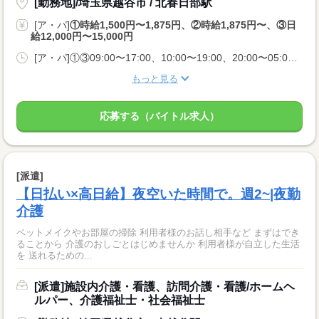
[勤務地]/埼玉県越谷市 / 北春日部駅
[ア・パ]
①時給1,500円〜1,875円、②時給1,875円〜、③日
給12,000円〜15,000円
[ア・パ]①③09:00〜17:00、10:00〜19:00、20:00〜05:00、②10:00〜06:00
もっと見る
応募する（バイトル求人）
[派遣]
【日払い×高日給】夜空いた時間で。週2~|夜勤
介護
ベットメイクやお部屋の掃除 利用者様のお話し相手など まずはでき
ることから 介護のおしごとはじめませんか 利用者様が自立した生活
を 送れるための...
[派遣]施設内介護・看護、訪問介護・看護/ホームヘ
ルパー、介護福祉士・社会福祉士