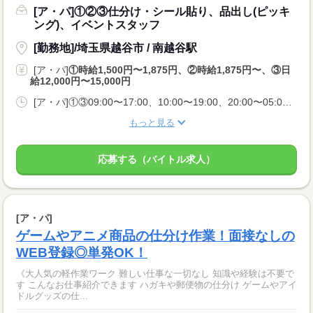
[ア・パ]①②③仕分け・シール貼り、品出し(ピッキ
ング)、イベントスタッフ
[勤務地]/埼玉県越谷市 / 南越谷駅
[ア・パ]
①時給1,500円〜1,875円、②時給1,875円〜、③日
給12,000円〜15,000円
[ア・パ]①③09:00〜17:00、10:00〜19:00、20:00〜05:00、②10:00〜06:00
もっと見る
応募する（バイトル求人）
[ア・パ]
ゲームやアニメ商品の仕分け作業！面接なしの
WEB登録◎単発OK！
《大人気の軽作業ワーク 難しい仕事な一切なし 知識や経験は不要で
す こんなお仕事紹介できます ハガキや郵便物の仕分け ゲームやアイ
ドルグッズの仕...