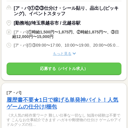
[ア・パ]①②③仕分け・シール貼り、品出し(ピッキ
ング)、イベントスタッフ
[勤務地]/埼玉県越谷市 / 北越谷駅
[ア・パ]
①時給1,500円〜1,875円、②時給1,875円〜、③日
給12,000円〜15,000円
[ア・パ]①③09:00〜17:00、10:00〜19:00、20:00〜05:00、②10:00〜06:00
もっと見る
応募する（バイトル求人）
[ア・パ]
履歴書不要★1日で稼げる単発神バイト！人気
ゲームの仕分け/梱包
《大人気の軽作業ワーク 難しい仕事な一切なし 知識や経験は不要で
す こんなお仕事紹介できます ハガキや郵便物の仕分け ゲームやアイ
ドルグッズの仕...