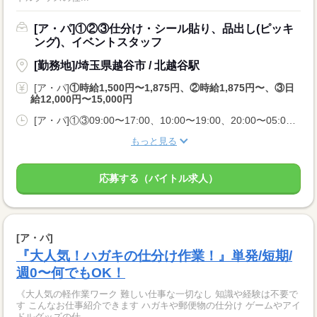
[ア・パ]①②③仕分け・シール貼り、品出し(ピッキ
ング)、イベントスタッフ
[勤務地]/埼玉県越谷市 / 北越谷駅
[ア・パ]
①時給1,500円〜1,875円、②時給1,875円〜、③日
給12,000円〜15,000円
[ア・パ]①③09:00〜17:00、10:00〜19:00、20:00〜05:00、②10:00〜06:00
もっと見る
応募する（バイトル求人）
[ア・パ]
『大人気！ハガキの仕分け作業！』単発/短期/
週0〜何でもOK！
《大人気の軽作業ワーク 難しい仕事な一切なし 知識や経験は不要で
す こんなお仕事紹介できます ハガキや郵便物の仕分け ゲームやアイ
ドルグッズの仕...