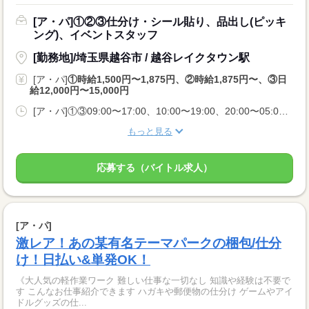
[ア・パ]①②③仕分け・シール貼り、品出し(ピッキ
ング)、イベントスタッフ
[勤務地]/埼玉県越谷市 / 越谷レイクタウン駅
[ア・パ]
①時給1,500円〜1,875円、②時給1,875円〜、③日
給12,000円〜15,000円
[ア・パ]①③09:00〜17:00、10:00〜19:00、20:00〜05:00、②10:00〜06:00
もっと見る
応募する（バイトル求人）
[ア・パ]
激レア！あの某有名テーマパークの梱包/仕分
け！日払い&単発OK！
《大人気の軽作業ワーク 難しい仕事な一切なし 知識や経験は不要で
す こんなお仕事紹介できます ハガキや郵便物の仕分け ゲームやアイ
ドルグッズの仕...