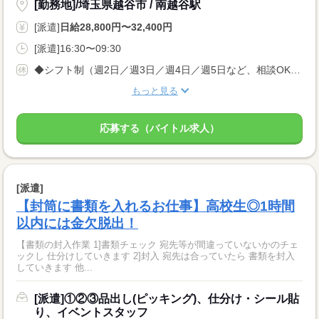
[勤務地]/埼玉県越谷市 / 南越谷駅
[派遣]
日給28,800円〜32,400円
[派遣]16:30〜09:30
◆シフト制（週2日／週3日／週4日／週5日など、相談OK） ◆土日のみの勤務や、 土日祝休みなどもご相談下さい◎
もっと見る
応募する（バイトル求人）
[派遣]
【封筒に書類を入れるお仕事】高校生◎1時間
以内には金欠脱出！
【書類の封入作業 1]書類チェック 宛先等が間違っていないかのチェ
ックし 仕分けしていきます 2]封入 宛先は合っていたら 書類を封入
していきます 他...
[派遣]①②③品出し(ピッキング)、仕分け・シール貼
り、イベントスタッフ