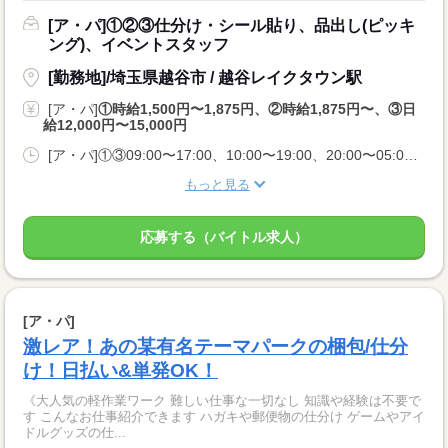
[ア・パ]①②③仕分け・シール貼り、品出し(ピッキ
ング)、イベントスタッフ
[勤務地]/埼玉県越谷市 / 越谷レイクタウン駅
[ア・パ]
①時給1,500円〜1,875円、②時給1,875円〜、③日
給12,000円〜15,000円
[ア・パ]①③09:00〜17:00、10:00〜19:00、20:00〜05:00、②10:00〜06:00
もっと見る
応募する（バイトル求人）
[ア・パ]
激レア！あの某有名テーマパークの梱包/仕分
け！日払い&単発OK！
《大人気の軽作業ワーク 難しい仕事な一切なし 知識や経験は不要で
す こんなお仕事紹介できます ハガキや郵便物の仕分け ゲームやアイ
ドルグッズの仕...