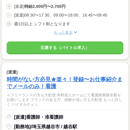
[派遣]
時給2,000円〜2,700円
[派遣]08:30〜17:30、09:00〜18:00、16:45〜09:45
週1日以上 シフト制となります
もっと見る
応募する（バイトル求人）
[派遣]
時間がない方必見★楽々！登録〜お仕事紹介ま
でメールのみ！看護
≪フリーランスの方も大歓迎 有料老人ホームにて看護師業務全般を
お願いします ブランクのある方、経験が浅い方も大歓迎 もっと詳し
く バイタルチェッ...
[派遣]看護師・准看護師
[勤務地]/埼玉県越谷市 / 越谷駅