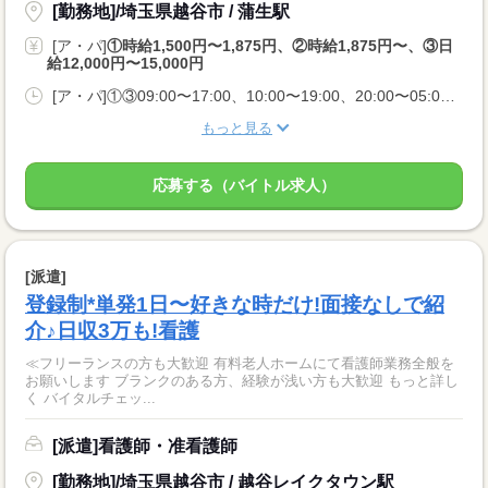
[勤務地]/埼玉県越谷市 / 蒲生駅
[ア・パ]
①時給1,500円〜1,875円、②時給1,875円〜、③日
給12,000円〜15,000円
[ア・パ]①③09:00〜17:00、10:00〜19:00、20:00〜05:00、②10:00〜06:00
もっと見る
応募する（バイトル求人）
[派遣]
登録制*単発1日〜好きな時だけ!面接なしで紹
介♪日収3万も!看護
≪フリーランスの方も大歓迎 有料老人ホームにて看護師業務全般を
お願いします ブランクのある方、経験が浅い方も大歓迎 もっと詳し
く バイタルチェッ...
[派遣]看護師・准看護師
[勤務地]/埼玉県越谷市 / 越谷レイクタウン駅