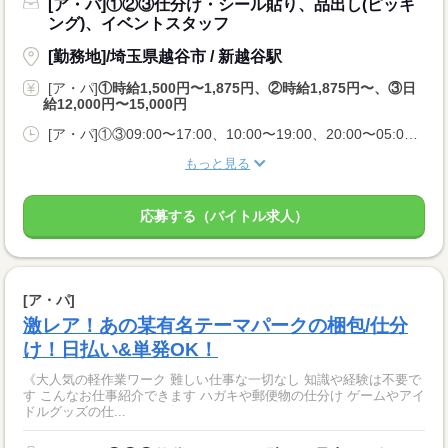
[ア・パ]①②③仕分け・シール貼り、品出し(ピッキ
ング)、イベントスタッフ
[勤務地]/埼玉県越谷市 / 新越谷駅
[ア・パ]
①時給1,500円〜1,875円、②時給1,875円〜、③日
給12,000円〜15,000円
[ア・パ]①③09:00〜17:00、10:00〜19:00、20:00〜05:00、②10:00〜06:00
もっと見る
応募する（バイトル求人）
[ア・パ]
激レア！あの某有名テーマパークの梱包/仕分
け！日払い&単発OK！
《大人気の軽作業ワーク 難しい仕事な一切なし 知識や経験は不要で
す こんなお仕事紹介できます ハガキや郵便物の仕分け ゲームやアイ
ドルグッズの仕...