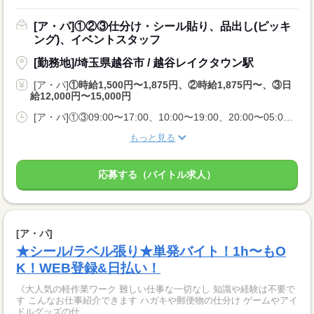
[ア・パ]①②③仕分け・シール貼り、品出し(ピッキ
ング)、イベントスタッフ
[勤務地]/埼玉県越谷市 / 越谷レイクタウン駅
[ア・パ]
①時給1,500円〜1,875円、②時給1,875円〜、③日
給12,000円〜15,000円
[ア・パ]①③09:00〜17:00、10:00〜19:00、20:00〜05:00、②10:00〜06:00
もっと見る
応募する（バイトル求人）
[ア・パ]
★シール/ラベル張り★単発バイト！1h〜もO
K！WEB登録&日払い！
《大人気の軽作業ワーク 難しい仕事な一切なし 知識や経験は不要で
す こんなお仕事紹介できます ハガキや郵便物の仕分け ゲームやアイ
ドルグッズの仕...