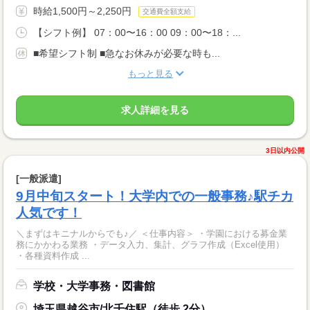
時給1,500円～2,250円
交通費全額支給
【シフト例】 07：00〜16：00 09：00〜18：...
■希望シフト制 ■急なお休みが必要な時も...
もっと見る
求人詳細を見る
3日以内公開
[一般派遣]
9月中旬スタート！大学内での一般事務♪駅チカ
人気です！
＼まずはキニナルからでも♪／ ＜仕事内容＞ ・学園における募金業
務にかかわる業務 ・データ入力、集計、グラフ作成（Excel使用）
・各種資料作成 ...
学校・大学事務・図書館
埼玉県越谷市/北千住駅（徒歩 2分）