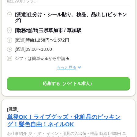
給1,290円 ブラ...
[派遣]仕分け・シール貼り、検品、品出し(ピッキン
グ)
[勤務地]/埼玉県草加市 / 草加駅
[派遣]
時給1,258円〜1,572円
[派遣]09:00〜18:00
シフトは簡単webから申請★
もっと見る
応募する（バイトル求人）
[派遣]
単発OK！ライブグッズ・化粧品のピッキン
グ！髪色自由！ネイルOK
お仕事紹介 彡・ 彡・ イベント用具の入出荷・検品 時給1,400円 ユ