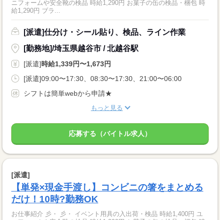
ニフォームや安全靴の検品 時給1,290円 お菓子の缶の検品・梱包 時
給1,290円 ブラ...
[派遣]仕分け・シール貼り、検品、ライン作業
[勤務地]/埼玉県越谷市 / 北越谷駅
[派遣]
時給1,339円〜1,673円
[派遣]09:00〜17:30、08:30〜17:30、21:00〜06:00
シフトは簡単webから申請★
もっと見る
応募する（バイトル求人）
[派遣]
【単発×現金手渡し】コンビニの箸をまとめる
だけ！10時?勤務OK
お仕事紹介 彡・ 彡・ イベント用具の入出荷・検品 時給1,400円 ユ