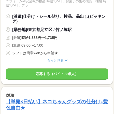
ニフォームや安全靴の検品 時給1,290円 お菓子の缶の検品・梱包 時
給1,290円 ブラ...
[派遣]仕分け・シール貼り、検品、品出し(ピッキン
グ)
[勤務地]/東京都足立区 / 竹ノ塚駅
[派遣]
時給1,388円〜1,735円
[派遣]09:00〜17:00
シフトは簡単webから申請★
もっと見る
応募する（バイトル求人）
[派遣]
【単発×日払い】ネコちゃんグッズの仕分け♪髪
色自由★