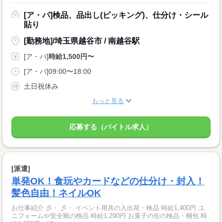
[ア・パ]検品、品出し(ピッキング)、仕分け・シール
貼り
[勤務地]/埼玉県越谷市 / 南越谷駅
[ア・パ]
時給1,500円〜
[ア・パ]09:00〜18:00
土日祝休み
もっと見る
応募する（バイトル求人）
[派遣]
単発OK！食玩やカードなどの仕分け・封入！
髪色自由！ネイルOK
お仕事紹介 彡・ 彡・ イベント用具の入出荷・検品 時給1,400円 ユ
ニフォームや安全靴の検品 時給1,290円 お菓子の缶の検品・梱包 時