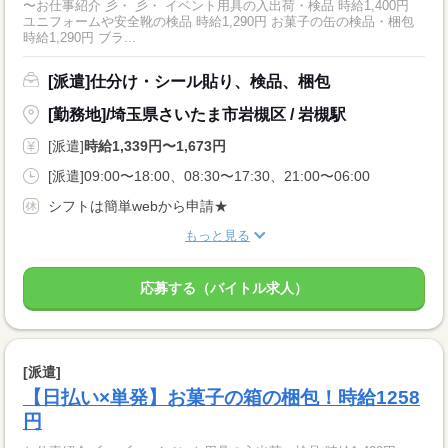
〜お仕事紹介 彡・ 彡・ イベント用具の入出荷・検品 時給1,400円
ユニフォームや安全靴の検品 時給1,290円 お菓子の缶の検品・梱包
時給1,290円 ブラ...
[派遣]仕分け・シール貼り、検品、梱包
[勤務地]/埼玉県さいたま市岩槻区 / 岩槻駅
[派遣]
時給1,339円〜1,673円
[派遣]09:00〜18:00、08:30〜17:30、21:00〜06:00
シフトは簡単webから申請★
もっと見る
応募する（バイトル求人）
[派遣]
【日払い×単発】お菓子の箱の梱包！時給1258
円