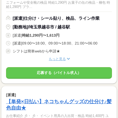
ニフォームや安全靴の検品 時給1,290円 お菓子の缶の検品・梱包 時
給1,290円 ブラ...
[派遣]仕分け・シール貼り、検品、ライン作業
[勤務地]/埼玉県越谷市 / 越谷駅
[派遣]
時給1,290円〜1,613円
[派遣]09:00〜18:00、09:00〜18:00、21:00〜06:00
シフトは簡単webから申請★
もっと見る
応募する（バイトル求人）
[派遣]
【単発×日払い】ネコちゃんグッズの仕分け♪髪
色自由★
お仕事紹介 彡・ 彡・ イベント用具の入出荷・検品 時給1,400円 ユ