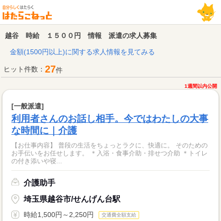
越谷 時給 １５００円 情報 派遣の求人募集
金額(1500円以上)に関する求人情報を見てみる
27
ヒット件数：
件
1週間以内公開
[一般派遣]
利用者さんのお話し相手。今ではわたしの大事
な時間に｜介護
【お仕事内容】 普段の生活をちょっとラクに、快適に。 そのための
お手伝いをお任せします。 ＊入浴・食事介助・排せつ介助 ＊トイレ
の付き添いや寝...
介護助手
埼玉県越谷市/せんげん台駅
時給1,500円～2,250円
交通費全額支給