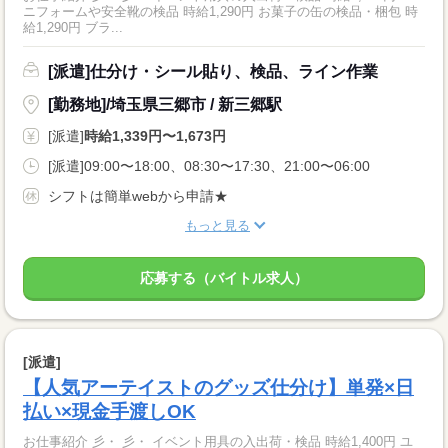
ニフォームや安全靴の検品 時給1,290円 お菓子の缶の検品・梱包 時
給1,290円 ブラ...
[派遣]仕分け・シール貼り、検品、ライン作業
[勤務地]/埼玉県三郷市 / 新三郷駅
[派遣]
時給1,339円〜1,673円
[派遣]09:00〜18:00、08:30〜17:30、21:00〜06:00
シフトは簡単webから申請★
もっと見る
応募する（バイトル求人）
[派遣]
【人気アーテイストのグッズ仕分け】単発×日
払い×現金手渡しOK
お仕事紹介 彡・ 彡・ イベント用具の入出荷・検品 時給1,400円 ユ