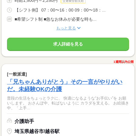
時給1,500円～2,250円
交通費全額支給
【シフト例】 07：00〜16：00 09：00〜18：...
■希望シフト制 ■急なお休みが必要な時も...
もっと見る
求人詳細を見る
1週間以内公開
[一般派遣]
「兄ちゃんありがとう」その一言がやりがい
だ。未経験OKの介護
普段の生活をちょっとラクに、 快適になるような“お手伝い”を お願
いします。 おさんぽ中、転ばないように カラダを支える。 お絵描き
中、「上手...
介護助手
埼玉県越谷市/越谷駅