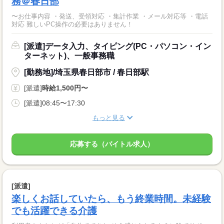
務＠春日部
〜お仕事内容 ・発送、受領対応 ・集計作業 ・メール対応等 ・電話
対応 難しいPC操作の必要はありません！
[派遣]データ入力、タイピング(PC・パソコン・イン
ターネット)、一般事務職
[勤務地]/埼玉県春日部市 / 春日部駅
[派遣]
時給1,500円〜
[派遣]08:45〜17:30
もっと見る
応募する（バイトル求人）
[派遣]
楽しくお話していたら、もう終業時間。未経験
でも活躍できる介護