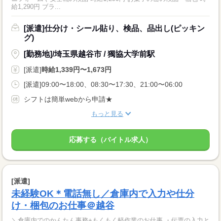
給1,290円 ブラ...
[派遣]仕分け・シール貼り、検品、品出し(ピッキン
グ)
[勤務地]/埼玉県越谷市 / 獨協大学前駅
[派遣]
時給1,339円〜1,673円
[派遣]09:00〜18:00、08:30〜17:30、21:00〜06:00
シフトは簡単webから申請★
もっと見る
応募する（バイトル求人）
[派遣]
未経験OK＊電話無し／倉庫内で入力や仕分
け・梱包のお仕事＠越谷
＼倉庫内でのかんたん事務+もくもく軽作業のお仕事 ・伝票の入力と