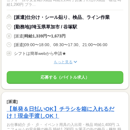
給1,290円 ブラ...
[派遣]仕分け・シール貼り、検品、ライン作業
[勤務地]/埼玉県草加市 / 谷塚駅
[派遣]
時給1,339円〜1,673円
[派遣]09:00〜18:00、08:30〜17:30、21:00〜06:00
シフトは簡単webから申請★
もっと見る
応募する（バイトル求人）
[派遣]
【単発＆日払いOK】チラシを箱に入れるだ
け！現金手渡しOK！
お仕事紹介 彡・ 彡・ イベント用具の入出荷・検品 時給1,400円 ユ
ニフォームや安全靴の検品 時給1,290円 お菓子の缶の検品・梱包 時