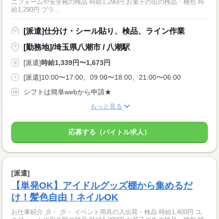
ニフォームや安全靴の検品 時給1,290円 お菓子の缶の検品・梱包 時
給1,290円 ブラ...
[派遣]仕分け・シール貼り、検品、ライン作業
[勤務地]/埼玉県八潮市 / 八潮駅
[派遣]
時給1,339円〜1,673円
[派遣]10:00〜17:00、09:00〜18:00、21:00〜06:00
シフトは簡単webから申請★
もっと見る
応募する（バイトル求人）
[派遣]
【単発OK】アイドルグッズ棚から集めるだ
け！髪色自由！ネイルOK
お仕事紹介 彡・ 彡・ イベント用具の入出荷・検品 時給1,400円 ユ