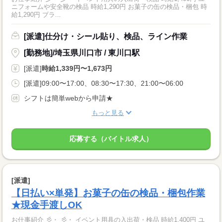
ニフォームや安全靴の検品 時給1,290円 お菓子の缶の検品・梱包 時
給1,290円 ブラ...
[派遣]仕分け・シール貼り、検品、ライン作業
[勤務地]/埼玉県川口市 / 東川口駅
[派遣]
時給1,339円〜1,673円
[派遣]09:00〜17:00、08:30〜17:30、21:00〜06:00
シフトは簡単webから申請★
もっと見る
応募する（バイトル求人）
[派遣]
【日払い×単発】お菓子の缶の検品・梱包作業
★現金手渡しOK
お仕事紹介 彡・ 彡・ イベント用具の入出荷・検品 時給1,400円 ユ