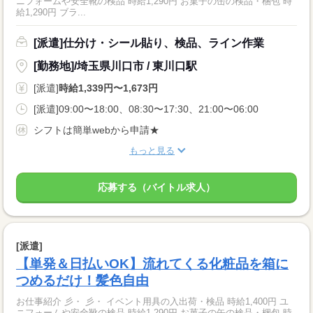
ニフォームや安全靴の検品 時給1,290円 お菓子の缶の検品・梱包 時
給1,290円 ブラ...
[派遣]仕分け・シール貼り、検品、ライン作業
[勤務地]/埼玉県川口市 / 東川口駅
[派遣]
時給1,339円〜1,673円
[派遣]09:00〜18:00、08:30〜17:30、21:00〜06:00
シフトは簡単webから申請★
もっと見る
応募する（バイトル求人）
[派遣]
【単発＆日払いOK】流れてくる化粧品を箱に
つめるだけ！髪色自由
お仕事紹介 彡・ 彡・ イベント用具の入出荷・検品 時給1,400円 ユ
ニフォームや安全靴の検品 時給1,290円 お菓子の缶の検品・梱包 時