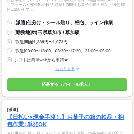
ニフォームや安全靴の検品 時給1,290円 お菓子の缶の検品・梱包 時
給1,290円 ブラ...
[派遣]仕分け・シール貼り、梱包、ライン作業
[勤務地]/埼玉県草加市 / 草加駅
[派遣]
時給1,339円〜1,673円
[派遣]09:00〜18:00、08:30〜17:30、21:00〜06:00
シフトは簡単webから申請★
もっと見る
応募する（バイトル求人）
[派遣]
【日払い×現金手渡し】お菓子の箱の検品・梱
包作業♪単発OK
お仕事紹介 彡・ 彡・ イベント用具の入出荷・検品 時給1,400円 ユ