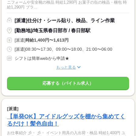
ニフォームや安全靴の検品 時給1,290円 お菓子の缶の検品・梱包 時
給1,290円 ブラ...
[派遣]仕分け・シール貼り、検品、ライン作業
[勤務地]/埼玉県春日部市 / 春日部駅
[派遣]
時給1,400円〜1,613円
[派遣]08:30〜17:30、09:00〜18:00、21:00〜06:00
シフトは簡単webから申請★
もっと見る
応募する（バイトル求人）
[派遣]
【単発OK】アイドルグッズを棚から集めてく
るだけ！髪色自由！
お仕事紹介 彡・ 彡・ イベント用具の入出荷・検品 時給1,400円 ユ