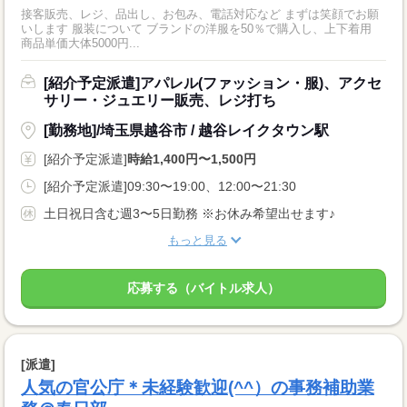
接客販売、レジ、品出し、お包み、電話対応など まずは笑顔でお願
いします 服装について ブランドの洋服を50％で購入し、上下着用
商品単価大体5000円...
[紹介予定派遣]アパレル(ファッション・服)、アクセ
サリー・ジュエリー販売、レジ打ち
[勤務地]/埼玉県越谷市 / 越谷レイクタウン駅
[紹介予定派遣]
時給1,400円〜1,500円
[紹介予定派遣]09:30〜19:00、12:00〜21:30
土日祝日含む週3〜5日勤務 ※お休み希望出せます♪
もっと見る
応募する（バイトル求人）
[派遣]
人気の官公庁＊未経験歓迎(^^）の事務補助業