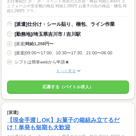
お仕事紹介 彡・ 彡・ イベント用具の入出荷・検品 時給1,400円 ユ
ニフォームや安全靴の検品 時給1,290円 お菓子の缶の検品・梱包 時
給1,290円 ブラ...
[派遣]仕分け・シール貼り、梱包、ライン作業
[勤務地]/埼玉県吉川市 / 吉川駅
[派遣]
時給1,258円〜
[派遣]09:00〜17:00、10:30〜17:30、21:00〜06:00
シフトは簡単webから申請★
もっと見る
応募する（バイトル求人）
[派遣]
【現金手渡しOK】お菓子の箱組み立てるだ
け！単発も短期も大歓迎