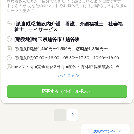
利用者さんたちが「自分でできた そう感じられるように陰でサポー
トするのが あなたのオシゴトです 具体的には 利用者さまのお洋服や
シーツの洗濯 ご...
[派遣]①②施設内介護・看護、介護福祉士・社会福
祉士、デイサービス
[勤務地]/埼玉県越谷市 / 越谷駅
[派遣]
①時給1,400円〜1,500円、②時給1,350円〜
[派遣]①②07:00〜16:00、08:30〜17:30、10:00〜19:00
■シフト制 ■完全週休2日制 ■産休・育休取得実績あり ※Wワークの場合、当社と合わせて法定労働時間の週40時間を超えてしまう方は応募出来ません。
もっと見る
応募する（バイトル求人）
1
2
次のページへ