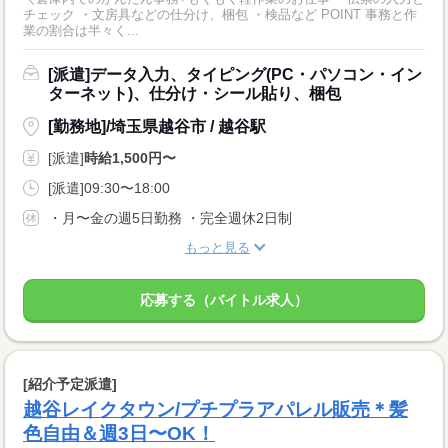
チェック ・文房具などの仕分け、梱包 ・検品など POINT 事務と作
業の割合は半々く...
[派遣]データ入力、タイピング(PC・パソコン・イン
ターネット)、仕分け・シール貼り、梱包
[勤務地]/埼玉県越谷市 / 越谷駅
[派遣]
時給1,500円〜
[派遣]09:30〜18:00
・月〜金の週5日勤務 ・完全週休2日制
もっと見る
応募する（バイトル求人）
[紹介予定派遣]
越谷レイクタウン/プチプラアパレル販売＊髪
色自由＆週3日〜OK！