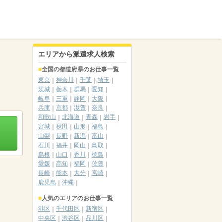
エリアから派遣求人検索
全国の都道府県のお仕事一覧
東京
神奈川
千葉
埼玉
茨城
栃木
群馬
愛知
岐阜
三重
静岡
大阪
兵庫
京都
滋賀
奈良
和歌山
北海道
青森
岩手
宮城
秋田
山形
福島
山梨
長野
新潟
富山
石川
福井
岡山
鳥取
島根
山口
香川
徳島
愛媛
高知
福岡
佐賀
長崎
熊本
大分
宮崎
鹿児島
沖縄
人気のエリアのお仕事一覧
港区
千代田区
新宿区
中央区
渋谷区
品川区