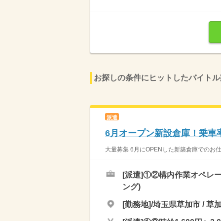
お探しの条件にヒットしたバイトル
派遣
6月オープン新設倉庫！乗車
大量募集 6月にOPENした新築倉庫でのお仕
[派遣]
①②構内作業オペレー
ング)
[勤務地]/埼玉県草加市 / 草