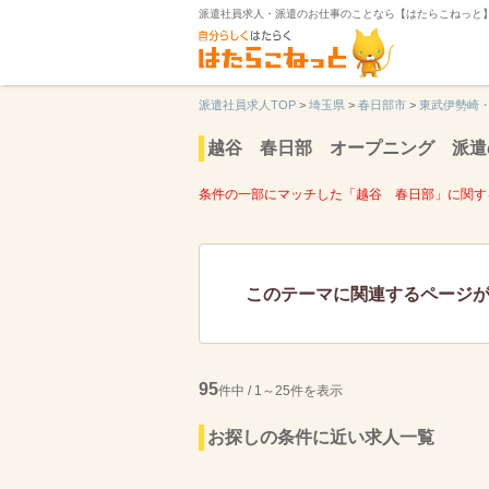
派遣社員求人・派遣のお仕事のことなら【はたらこねっと
派遣社員求人TOP
>
埼玉県
>
春日部市
>
東武伊勢崎
越谷 春日部 オープニング 派遣
条件の一部にマッチした「越谷 春日部」に関す
このテーマに関連するページ
95
件中 / 1～25件を表示
お探しの条件に近い求人一覧