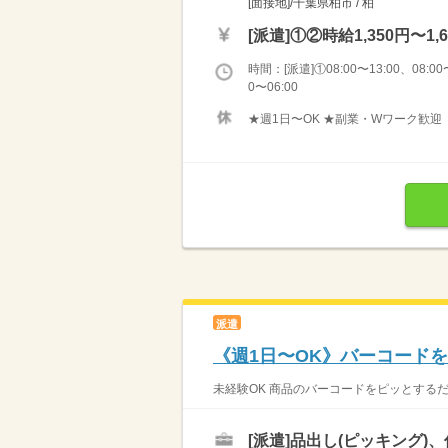
[面接地]/千葉県柏市 / 柏
[派遣]
①②時給1,350円〜1,6
時間：[派遣]①08:00〜13:00、08:00〜
0〜06:00
★週1日〜OK ★副業・Wワーク歓迎
派遣
《週1日〜OK》バーコード
未経験OK 商品のバーコードをピッとするだ
[派遣]
品出し(ピッキング)