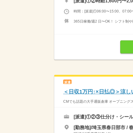
[派遣]
①②時給1,600円〜2,
時間：[派遣]①06:00〜15:00、07:00〜
365日稼働/週2 日〜OK！ シフト
派遣
＜日収1万円↑×日払◎＞涼し
CMでも話題の大手通販倉庫 オープニングスタ
[派遣]
①②③仕分け・シール
[勤務地]/埼玉県春日部市 / 