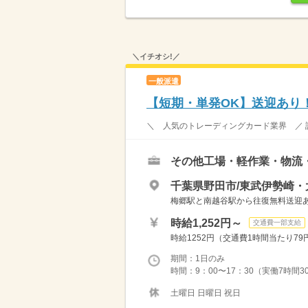
＼イチオシ!／
一般派遣
【短期・単発OK】送迎あり
＼ 人気のトレーディングカード業界 ／ 
その他工場・軽作業・物流
千葉県野田市/東武伊勢崎・
梅郷駅と南越谷駅から往復無料送迎あり
時給1,252円～
交通費一部支給
時給1252円（交通費1時間当たり79
期間：1日のみ
時間：9：00〜17：30（実働7時間3
土曜日 日曜日 祝日