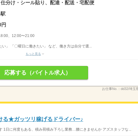
、仕分け・シール貼り、配達・配送・宅配便
谷駅
0円
8:00、12:00〜21:00
い」 「〇曜日に働きたい」 など、働き方は自分で選...
もっと見る
応募する（バイトル求人）
お仕事No.：
dd32/埼玉
ける★ガッツリ稼げるドライバー♪
 1日に何度もある、積み荷積み下ろし業務…腰にきませんか アズスタッフな...