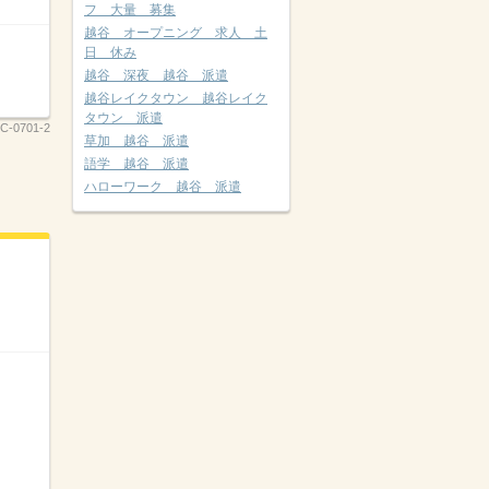
フ 大量 募集
越谷 オープニング 求人 土
日 休み
越谷 深夜 越谷 派遣
越谷レイクタウン 越谷レイク
タウン 派遣
C-0701-2
草加 越谷 派遣
語学 越谷 派遣
ハローワーク 越谷 派遣