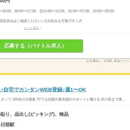
000円
16:00、08:00〜17:00、②13:00〜22:00、22:00〜07:00、20:00〜05:00
制や固定休みはご相談ください♪ 土日休みも可能です☆彡
もっと見る
応募する（バイトル求人）
お仕事No.：
KTBB_草加リフト＿
い自宅でカンタンWEB登録♪週1〜OK
ッフ 100名の大募集 TVでも話題の最先端のロボットと働ける 目の前まで運...
貼り、品出し(ピッキング)、検品
春日部駅