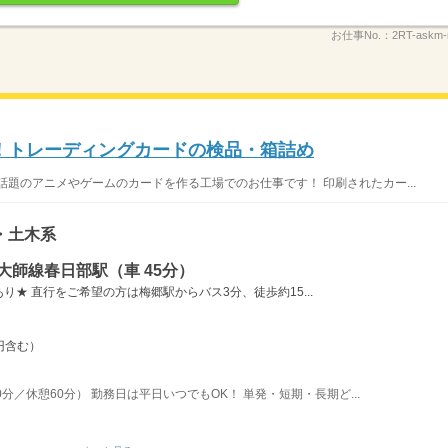
お仕事No.：
2RT-askm-
！トレーディングカードの検品・箱詰め
話題のアニメやゲームのカードを作る工場でのお仕事です！ 印刷されたカー...
・土木系
大師線春日部駅（車 45分）
★ 直行をご希望の方は梅郷駅からバス3分、徒歩約15...
円含む）
0分／休憩60分） 勤務日は平日いつでもOK！ 単発・短期・長期ど...