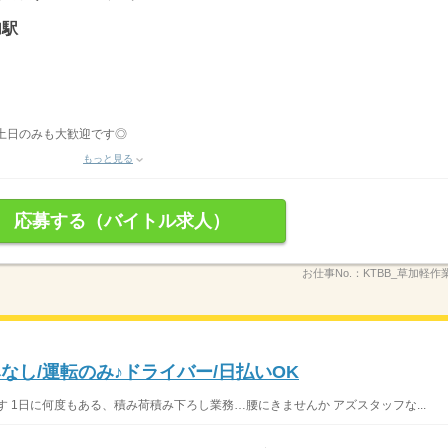
加駅
 ・土日のみも大歓迎です◎
もっと見る
応募する（バイトル求人）
お仕事No.：
KTBB_草加軽作業_
なし/運転のみ♪ドライバー/日払いOK
 1日に何度もある、積み荷積み下ろし業務…腰にきませんか アズスタッフな...