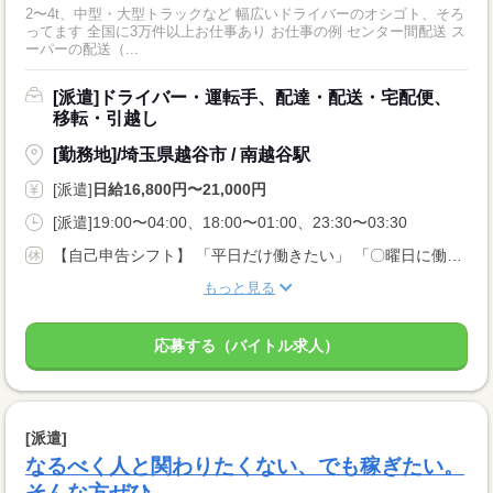
2〜4t、中型・大型トラックなど 幅広いドライバーのオシゴト、そろ
ってます 全国に3万件以上お仕事あり お仕事の例 センター間配送 ス
ーパーの配送（...
[派遣]ドライバー・運転手、配達・配送・宅配便、
移転・引越し
[勤務地]/埼玉県越谷市 / 南越谷駅
[派遣]
日給16,800円〜21,000円
[派遣]19:00〜04:00、18:00〜01:00、23:30〜03:30
【自己申告シフト】 「平日だけ働きたい」 「〇曜日に働きたい」 など、働き方は自分で選べます。 曜日・時間についてのご希望も 面談の際に教えてくださいね。 ※こちらは中型以上のお仕事の例です
もっと見る
応募する（バイトル求人）
[派遣]
なるべく人と関わりたくない、でも稼ぎたい。
そんな方ぜひ。