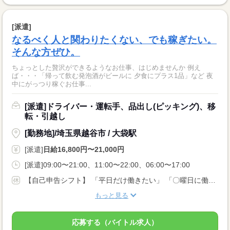
[派遣]
なるべく人と関わりたくない、でも稼ぎたい。
そんな方ぜひ。
ちょっとした贅沢ができるようなお仕事、はじめませんか 例え
ば・・・「帰って飲む発泡酒がビールに 夕食にプラス1品」など 夜
中にがっつり稼ぐお仕事...
[派遣]ドライバー・運転手、品出し(ピッキング)、移
転・引越し
[勤務地]/埼玉県越谷市 / 大袋駅
[派遣]
日給16,800円〜21,000円
[派遣]09:00〜21:00、11:00〜22:00、06:00〜17:00
【自己申告シフト】 「平日だけ働きたい」 「〇曜日に働きたい」 など、働き方は自分で選べます。 曜日・時間についてのご希望も 面談の際に教えてくださいね。 ※こちらは中型以上のお仕事の例です
もっと見る
応募する（バイトル求人）