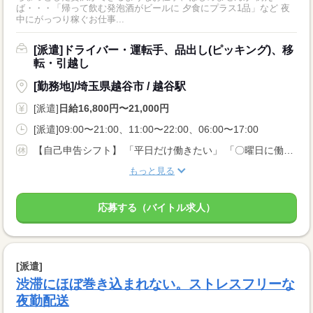
ば・・・「帰って飲む発泡酒がビールに 夕食にプラス1品」など 夜
中にがっつり稼ぐお仕事...
[派遣]ドライバー・運転手、品出し(ピッキング)、移
転・引越し
[勤務地]/埼玉県越谷市 / 越谷駅
[派遣]
日給16,800円〜21,000円
[派遣]09:00〜21:00、11:00〜22:00、06:00〜17:00
【自己申告シフト】 「平日だけ働きたい」 「〇曜日に働きたい」 など、働き方は自分で選べます。 曜日・時間についてのご希望も 面談の際に教えてくださいね。 ※こちらは中型以上のお仕事の例です
もっと見る
応募する（バイトル求人）
[派遣]
渋滞にほぼ巻き込まれない。ストレスフリーな
夜勤配送