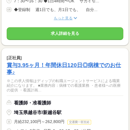
7：30〜16：30 ◆1日4時間〜OK サカイ引...
◆登録制 週1日でも、月1日でも、 自分...
もっと見る
求人詳細を見る
[正社員]
賞与3.95ヶ月！年間休日120日◎病棟でのお仕
事♪
※この求人情報はディップの転職エージェントサービスによる職業
紹介になります。 ■業務内容：病棟での看護業務 ・患者様への医療
の提供 ・看護計画...
看護師・准看護師
埼玉県越谷市/新越谷駅
月給232,100円～262,800円
交通費一部支給