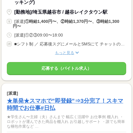
ッキング)
[勤務地]/埼玉県越谷市 / 越谷レイクタウン駅
[派遣]
①時給1,400円〜、②時給1,370円〜、③時給1,300
円〜
[派遣]①②③09:00〜18:00
■シフト制 ／ 応募後スグにメールとSMSにて チャットのリンクをお送りいたします！！ (24時間WEB受付中) ＼
もっと見る
応募する（バイトル求人）
[派遣]
★単発★スマホで”即登録”⇒3分完了！スキマ
時間でお仕事#日払
★学生さん〜主婦（夫）さんまで 幅広く活躍中 お仕事例 棚入れ ・
ロボットが運んできた商品を棚入れ お引越しサポート ・誰でも簡単
な梱包作業など ...