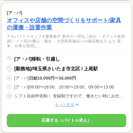
[ア・パ]
オフィスや店舗の空間づくりをサポート/家具
の運搬・設置作業
アルバイトスタッフ大量募集中 案件の一部をご紹介 ・オフィス家具
(机・イス等)の搬入・搬出 ・大型商業施設への備品搬出入 など 基
本、台車を使用し...
[ア・パ]移転・引越し
[勤務地]/埼玉県さいたま市北区 / 上尾駅
[ア・パ]
日給10,000円〜16,000円
[ア・パ]09:00〜18:00、10:00〜19:00、09:00〜13:00
シフト自由申告制！ 登録制ですので、働きたい時にお仕事可能！！
もっと見る
応募する（バイトル求人）