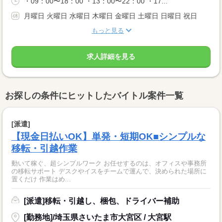
・09：00〜18：00 ・13：00〜22：00 ・17...
月曜日 火曜日 水曜日 木曜日 金曜日 土曜日 日曜日 祝日
もっと見る
求人詳細を見る
お探しの条件にヒットしたバイトル案件一覧
[派遣]
【現金日払いOK】単発・短期OK■シンプルな
移転・引越作業
動いて稼ぐ、超シンプルワーク お任せするのは、オフィスや事務所
の移転サポート デスクやイスをチームで運んで、決められた場所に
置くだけ 作業はめ...
[派遣]移転・引越し、梱包、ドライバー補助
[勤務地]/埼玉県さいたま市大宮区 / 大宮駅