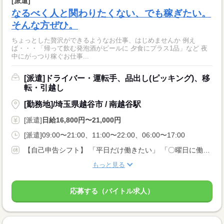
[派遣]
なるべく人と関わりたくない、でも稼ぎたい。
そんな方ぜひ。
ちょっとした贅沢ができるようなお仕事、はじめませんか 例え
ば・・・「帰って飲む発泡酒がビールに 夕食にプラス1品」など 夜
中にがっつり稼ぐお仕事...
[派遣]ドライバー・運転手、品出し(ピッキング)、移
転・引越し
[勤務地]/埼玉県越谷市 / 南越谷駅
[派遣]
日給16,800円〜21,000円
[派遣]09:00〜21:00、11:00〜22:00、06:00〜17:00
【自己申告シフト】 「平日だけ働きたい」 「〇曜日に働きたい」 など、働き方は自分で選べます。 曜日・時間についてのご希望も 面談の際に教えてくださいね。 ※こちらは中型以上のお仕事の例です
もっと見る
応募する（バイトル求人）