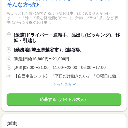
そんな方ぜひ。
ちょっとした贅沢ができるようなお仕事、はじめませんか 例え
ば・・・「帰って飲む発泡酒がビールに 夕食にプラス1品」など 夜
中にがっつり稼ぐお仕事...
[派遣]ドライバー・運転手、品出し(ピッキング)、移
転・引越し
[勤務地]/埼玉県越谷市 / 北越谷駅
[派遣]
日給16,800円〜21,000円
[派遣]09:00〜21:00、11:00〜22:00、06:00〜17:00
【自己申告シフト】 「平日だけ働きたい」 「〇曜日に働きたい」 など、働き方は自分で選べます。 曜日・時間についてのご希望も 面談の際に教えてくださいね。 ※こちらは中型以上のお仕事の例です
もっと見る
応募する（バイトル求人）
[派遣]