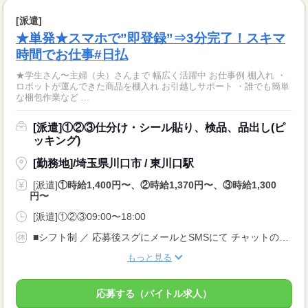
[派遣]
★単発★スマホで”即登録”⇒3分完了！スキマ
時間でお仕事#日払
★学生さん〜主婦（夫）さんまで 幅広く活躍中 お仕事例 棚入れ ・
ロボットが運んできた商品を棚入れ お引越しサポート ・誰でも簡単
な梱包作業など ...
[派遣]①②③仕分け・シール貼り、検品、品出し(ピ
ッキング)
[勤務地]/埼玉県川口市 / 東川口駅
[派遣]
①時給1,400円〜、②時給1,370円〜、③時給1,300
円〜
[派遣]①②③09:00〜18:00
■シフト制 ／ 応募後スグにメールとSMSにて チャットのリンクをお送りいたします！！ (24時間WEB受付中) ＼
もっと見る
応募する（バイトル求人）