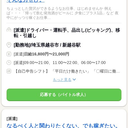
ちょっとした贅沢ができるようなお仕事、はじめませんか 例え
ば・・・「帰って飲む発泡酒がビールに 夕食にプラス1品」など 夜
中にがっつり稼ぐお仕事...
[派遣]ドライバー・運転手、品出し(ピッキング)、移
転・引越し
[勤務地]/埼玉県越谷市 / 新越谷駅
[派遣]
日給16,800円〜21,000円
[派遣]09:00〜21:00、11:00〜22:00、06:00〜17:00
【自己申告シフト】 「平日だけ働きたい」 「〇曜日に働きたい」 など、働き方は自分で選べます。 曜日・時間についてのご希望も 面談の際に教えてくださいね。 ※こちらは中型以上のお仕事の例です
もっと見る
応募する（バイトル求人）
[派遣]
なるべく人と関わりたくない、でも稼ぎたい。