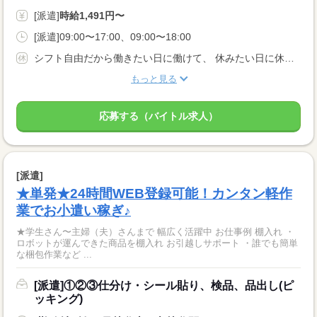
[派遣]
時給1,491円〜
[派遣]09:00〜17:00、09:00〜18:00
シフト自由だから働きたい日に働けて、 休みたい日に休めます！ ------------------------------- 前日予約→翌日勤務OK！ 「明日働きたい」 「明日急に予定空いた」 …などお気軽にどうぞ♪
もっと見る
応募する（バイトル求人）
[派遣]
★単発★24時間WEB登録可能！カンタン軽作
業でお小遣い稼ぎ♪
★学生さん〜主婦（夫）さんまで 幅広く活躍中 お仕事例 棚入れ ・
ロボットが運んできた商品を棚入れ お引越しサポート ・誰でも簡単
な梱包作業など ...
[派遣]①②③仕分け・シール貼り、検品、品出し(ピ
ッキング)