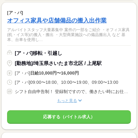
[ア・パ]
オフィス家具や店舗備品の搬入出作業
アルバイトスタッフ大量募集中 案件の一部をご紹介 ・オフィス家具
(机・イス等)の搬入・搬出 ・大型商業施設への備品搬出入 など 基
本、台車を使用し...
[ア・パ]移転・引越し
[勤務地]/埼玉県さいたま市北区 / 上尾駅
[ア・パ]
日給10,000円〜16,000円
[ア・パ]09:00〜18:00、10:00〜19:00、09:00〜13:00
シフト自由申告制！ 登録制ですので、働きたい時にお仕事可能！！
もっと見る
応募する（バイトル求人）