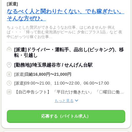
[派遣]
なるべく人と関わりたくない、でも稼ぎたい。
そんな方ぜひ。
ちょっとした贅沢ができるようなお仕事、はじめませんか 例え
ば・・・「帰って飲む発泡酒がビールに 夕食にプラス1品」など 夜
中にがっつり稼ぐお仕事...
[派遣]ドライバー・運転手、品出し(ピッキング)、移
転・引越し
[勤務地]/埼玉県越谷市 / せんげん台駅
[派遣]
日給16,800円〜21,000円
[派遣]09:00〜21:00、11:00〜22:00、06:00〜17:00
【自己申告シフト】 「平日だけ働きたい」 「〇曜日に働きたい」 など、働き方は自分で選べます。 曜日・時間についてのご希望も 面談の際に教えてくださいね。 ※こちらは中型以上のお仕事の例です
もっと見る
応募する（バイトル求人）