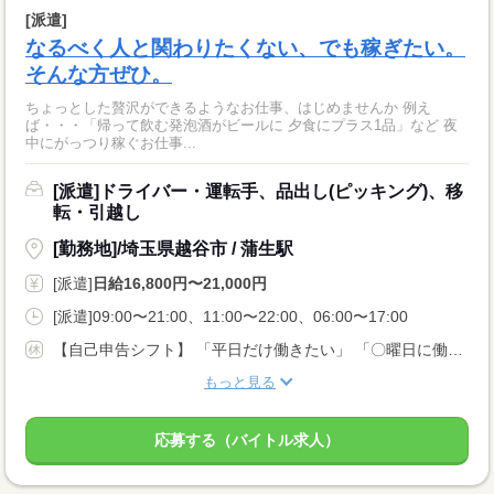
[派遣]
なるべく人と関わりたくない、でも稼ぎたい。
そんな方ぜひ。
ちょっとした贅沢ができるようなお仕事、はじめませんか 例え
ば・・・「帰って飲む発泡酒がビールに 夕食にプラス1品」など 夜
中にがっつり稼ぐお仕事...
[派遣]ドライバー・運転手、品出し(ピッキング)、移
転・引越し
[勤務地]/埼玉県越谷市 / 蒲生駅
[派遣]
日給16,800円〜21,000円
[派遣]09:00〜21:00、11:00〜22:00、06:00〜17:00
【自己申告シフト】 「平日だけ働きたい」 「〇曜日に働きたい」 など、働き方は自分で選べます。 曜日・時間についてのご希望も 面談の際に教えてくださいね。 ※こちらは中型以上のお仕事の例です
もっと見る
応募する（バイトル求人）