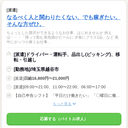
[派遣]
なるべく人と関わりたくない、でも稼ぎたい。
そんな方ぜひ。
ちょっとした贅沢ができるようなお仕事、はじめませんか 例え
ば・・・「帰って飲む発泡酒がビールに 夕食にプラス1品」など 夜
中にがっつり稼ぐお仕事...
[派遣]ドライバー・運転手、品出し(ピッキング)、移
転・引越し
[勤務地]/埼玉県越谷市
[派遣]
日給16,800円〜21,000円
[派遣]09:00〜21:00、11:00〜22:00、06:00〜17:00
【自己申告シフト】 「平日だけ働きたい」 「〇曜日に働きたい」 など、働き方は自分で選べます。 曜日・時間についてのご希望も 面談の際に教えてくださいね。 ※こちらは中型以上のお仕事の例です
もっと見る
応募する（バイトル求人）