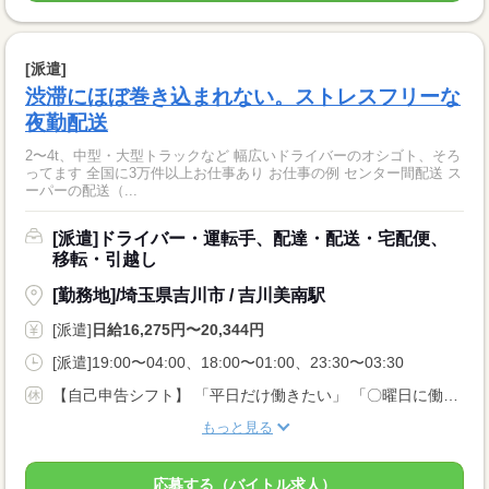
[派遣]
渋滞にほぼ巻き込まれない。ストレスフリーな
夜勤配送
2〜4t、中型・大型トラックなど 幅広いドライバーのオシゴト、そろ
ってます 全国に3万件以上お仕事あり お仕事の例 センター間配送 ス
ーパーの配送（...
[派遣]ドライバー・運転手、配達・配送・宅配便、
移転・引越し
[勤務地]/埼玉県吉川市 / 吉川美南駅
[派遣]
日給16,275円〜20,344円
[派遣]19:00〜04:00、18:00〜01:00、23:30〜03:30
【自己申告シフト】 「平日だけ働きたい」 「〇曜日に働きたい」 など、働き方は自分で選べます。 曜日・時間についてのご希望も 面談の際に教えてくださいね。 ※こちらは中型以上のお仕事の例です
もっと見る
応募する（バイトル求人）