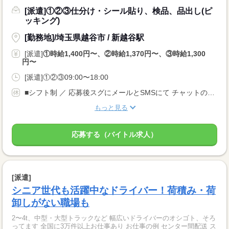
[派遣]①②③仕分け・シール貼り、検品、品出し(ピ
ッキング)
[勤務地]/埼玉県越谷市 / 新越谷駅
[派遣]
①時給1,400円〜、②時給1,370円〜、③時給1,300
円〜
[派遣]①②③09:00〜18:00
■シフト制 ／ 応募後スグにメールとSMSにて チャットのリンクをお送りいたします！！ (24時間WEB受付中) ＼
もっと見る
応募する（バイトル求人）
[派遣]
シニア世代も活躍中なドライバー！荷積み・荷
卸しがない職場も
2〜4t、中型・大型トラックなど 幅広いドライバーのオシゴト、そろ
ってます 全国に3万件以上お仕事あり お仕事の例 センター間配送 ス