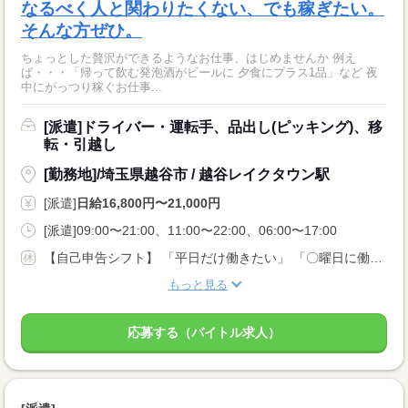
なるべく人と関わりたくない、でも稼ぎたい。
そんな方ぜひ。
ちょっとした贅沢ができるようなお仕事、はじめませんか 例え
ば・・・「帰って飲む発泡酒がビールに 夕食にプラス1品」など 夜
中にがっつり稼ぐお仕事...
[派遣]ドライバー・運転手、品出し(ピッキング)、移
転・引越し
[勤務地]/埼玉県越谷市 / 越谷レイクタウン駅
[派遣]
日給16,800円〜21,000円
[派遣]09:00〜21:00、11:00〜22:00、06:00〜17:00
【自己申告シフト】 「平日だけ働きたい」 「〇曜日に働きたい」 など、働き方は自分で選べます。 曜日・時間についてのご希望も 面談の際に教えてくださいね。 ※こちらは中型以上のお仕事の例です
もっと見る
応募する（バイトル求人）