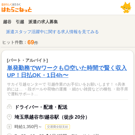
越谷 引越 派遣の求人募集
派遣スタッフ活躍中に関する求人情報を見てみる
69
ヒット件数：
件
[パート・アルバイト]
単発勤務でWワークも◎空いた時間で賢く収入
UP！日払OK・1日4h〜
サカイ引越センターで 引越作業のお手伝いをお願いします！ ○具体
的には… ・段ボールや荷物の運搬 ・細かい雑貨などの梱包 ・助手席
で運転サポ―ト...
ドライバー・配達・配送
埼玉県越谷市/越谷駅（徒歩 20分）
時給1,350円～
交通費全額支給