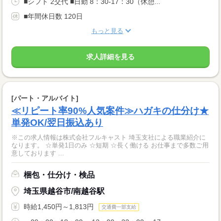
■シフト 2交代 ■日勤 8：30-17：30（休憩...
■年間休日数 120日
もっと見る
求人詳細を見る
[パート・アルバイト]
≪リピート率90%人気案件≫ハガキの仕分け★
単発OK/翌日振込あり
※この求人情報は株式会社フルキャスト 埼玉支社による職業紹介に
なります。 ☆単発1日のみ ☆短期 ☆長く働ける お仕事まで多数ご用
意しております ...
梱包・仕分け・検品
埼玉県越谷市/南越谷駅
時給1,450円～1,813円
交通費一部支給