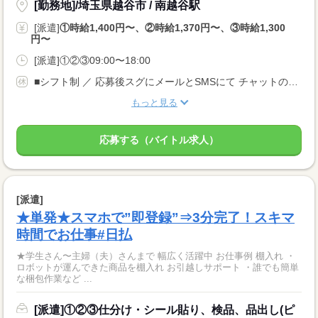
[勤務地]/埼玉県越谷市 / 南越谷駅
[派遣]
①時給1,400円〜、②時給1,370円〜、③時給1,300
円〜
[派遣]①②③09:00〜18:00
■シフト制 ／ 応募後スグにメールとSMSにて チャットのリンクをお送りいたします！！ (24時間WEB受付中) ＼
もっと見る
応募する（バイトル求人）
[派遣]
★単発★スマホで”即登録”⇒3分完了！スキマ
時間でお仕事#日払
★学生さん〜主婦（夫）さんまで 幅広く活躍中 お仕事例 棚入れ ・
ロボットが運んできた商品を棚入れ お引越しサポート ・誰でも簡単
な梱包作業など ...
[派遣]①②③仕分け・シール貼り、検品、品出し(ピ