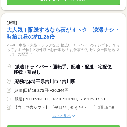
[派遣]
大人気！配送するなら夜がオトク。渋滞ナシ・
時給は昼の約1.25倍
2〜4t、中型・大型トラックなど 幅広いドライバーのオシゴト、そろ
ってます 全国に3万件以上お仕事あり お仕事の例 センター間配送 ス
ーパーの配送（...
[派遣]ドライバー・運転手、配達・配送・宅配便、
移転・引越し
[勤務地]/埼玉県吉川市 / 吉川駅
[派遣]
日給16,275円〜20,344円
[派遣]19:00〜04:00、18:00〜01:00、23:30〜03:30
【自己申告シフト】 「平日だけ働きたい」 「〇曜日に働きたい」 など、働き方は自分で選べます。 曜日・時間についてのご希望も 面談の際に教えてくださいね。 ※こちらは中型以上のお仕事の例です
もっと見る