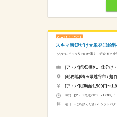
アルバイト・パート
スキマ時短だけ★単発◎給料
あなたにピッタリのお仕事をご紹介 有名企
[ア・パ]
①②梱包、仕分け
[勤務地]/埼玉県越谷市 / 
[ア・パ]
①時給1,500円〜1,
時間：[ア・パ]①②08:00〜17:00、13:
週1日〜ご相談ください♪ シフトパ