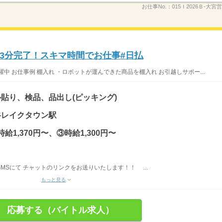
お仕事No.：
015Ｉ2026Ｂ-大宮営
⇒3分完了！スキマ時間でお仕事#日払
中 お仕事例 棚入れ ・ロボットが運んできた商品を棚入れ お引越しサポー...
貼り、検品、品出し(ピッキング)
越谷レイクタウン駅
時給1,370円〜、③時給1,300円〜
SMSにて チャットのリンクをお送りいたします！！ ...
もっと見る
応募する（バイトル求人）