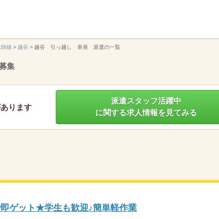
】
大師線
>
越谷
>
越谷 引っ越し 単発 派遣の一覧
募集
派遣スタッフ活躍中
があります
に関する求人情報を見てみる
で即ゲット★学生も歓迎♪簡単軽作業