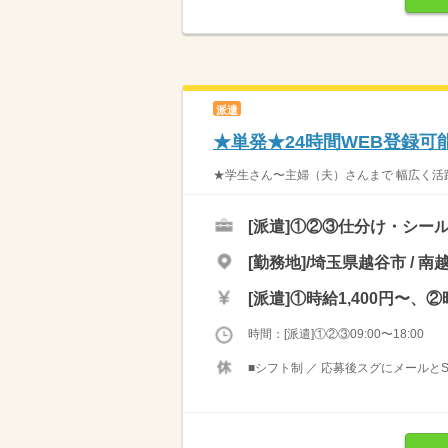
派遣
★単発★24時間WEB登録
★学生さん〜主婦（夫）さんまで 幅広く活躍
[派遣]
①②③仕分け・シール
[勤務地]/埼玉県越谷市 / 南
[派遣]
①時給1,400円〜、②
時間：[派遣]①②③09:00〜18:00
■シフト制 ／ 応募後スグにメールと