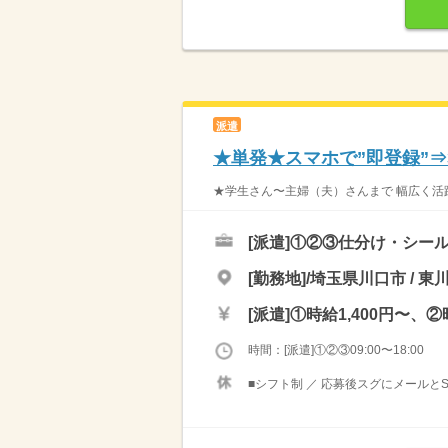
派遣
★単発★スマホで”即登録”
★学生さん〜主婦（夫）さんまで 幅広く活躍
[派遣]
①②③仕分け・シール
[勤務地]/埼玉県川口市 / 東
[派遣]
①時給1,400円〜、②
時間：[派遣]①②③09:00〜18:00
■シフト制 ／ 応募後スグにメールと