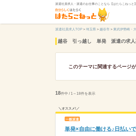
派遣社員求人・派遣のお仕事のことなら【はたらこねっと
派遣社員求人TOP
>
埼玉県
>
越谷市
>
東武伊勢崎・
越谷 引っ越し 単発 派遣の求人
このテーマに関連するページ
18
件中 / 1～18件を表示
＼オススメ!／
一般派遣
単発×自由に働ける♪日払い