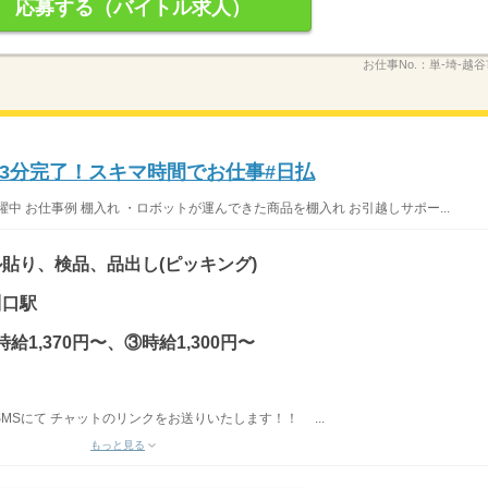
応募する（バイトル求人）
お仕事No.：
単-埼-越
⇒3分完了！スキマ時間でお仕事#日払
中 お仕事例 棚入れ ・ロボットが運んできた商品を棚入れ お引越しサポー...
貼り、検品、品出し(ピッキング)
川口駅
時給1,370円〜、③時給1,300円〜
SMSにて チャットのリンクをお送りいたします！！ ...
もっと見る