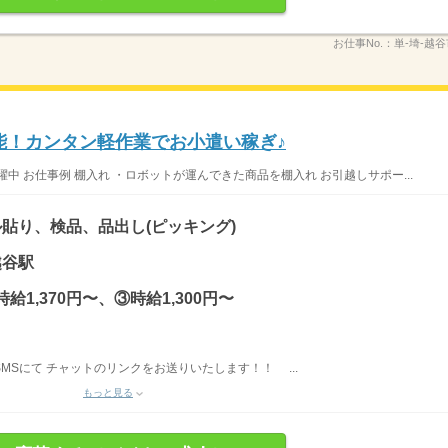
お仕事No.：
単-埼-越
可能！カンタン軽作業でお小遣い稼ぎ♪
中 お仕事例 棚入れ ・ロボットが運んできた商品を棚入れ お引越しサポー...
貼り、検品、品出し(ピッキング)
越谷駅
時給1,370円〜、③時給1,300円〜
SMSにて チャットのリンクをお送りいたします！！ ...
もっと見る