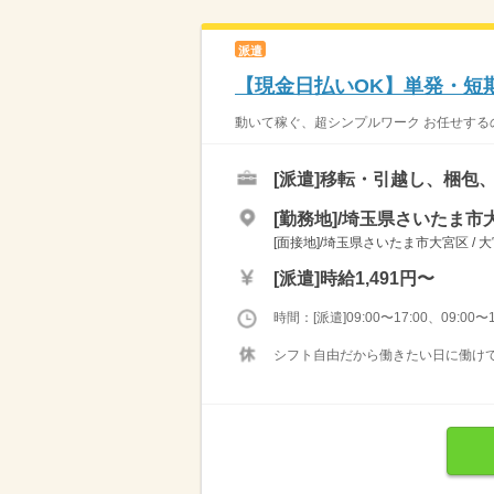
派遣
【現金日払いOK】単発・短
動いて稼ぐ、超シンプルワーク お任せする
[派遣]
移転・引越し、梱包
[勤務地]/埼玉県さいたま市大
[面接地]/埼玉県さいたま市大宮区 / 
[派遣]
時給1,491円〜
時間：[派遣]09:00〜17:00、09:00〜1
シフト自由だから働きたい日に働けて、 休みたい日に