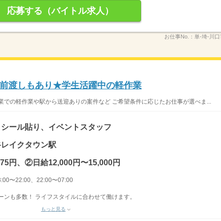
応募する（バイトル求人）
お仕事No.：
単-埼-川
前渡しもあり★学生活躍中の軽作業
業での軽作業や駅から送迎ありの案件など ご希望条件に応じたお仕事が選べま...
・シール貼り、イベントスタッフ
越谷レイクタウン駅
875円、②日給12,000円〜15,000円
00〜22:00、22:00〜07:00
ターンも多数！ ライフスタイルに合わせて働けます。
もっと見る