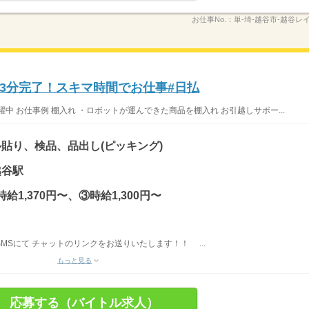
お仕事No.：
単-埼-越谷市-越谷レ
⇒3分完了！スキマ時間でお仕事#日払
中 お仕事例 棚入れ ・ロボットが運んできた商品を棚入れ お引越しサポー...
貼り、検品、品出し(ピッキング)
越谷駅
時給1,370円〜、③時給1,300円〜
SMSにて チャットのリンクをお送りいたします！！ ...
もっと見る
応募する（バイトル求人）