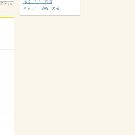
越谷 らく 派遣
業所0801
キャッチ 越谷 派遣