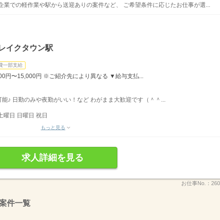
企業での軽作業や駅から送迎ありの案件など、 ご希望条件に応じたお仕事が選...
谷レイクタウン駅
費一部支給
,000円〜15,000円 ※ご紹介先により異なる ▼給与支払...
♪ 日勤のみや夜勤がいい！など わがまま大歓迎です（＾＾...
土曜日 日曜日 祝日
もっと見る
求人詳細を見る
お仕事No.：
26
案件一覧