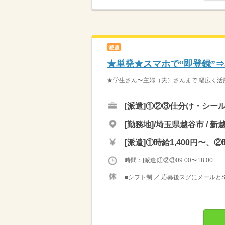
派遣
★単発★スマホで”即登録”
★学生さん〜主婦（夫）さんまで 幅広く活躍
[派遣]
①②③仕分け・シール
[勤務地]/埼玉県越谷市 / 新
[派遣]
①時給1,400円〜、②
時間：[派遣]①②③09:00〜18:00
■シフト制 ／ 応募後スグにメールと