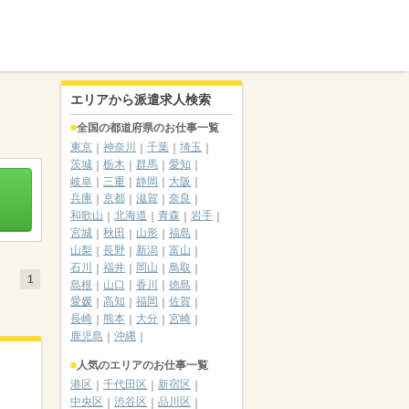
エリアから派遣求人検索
全国の都道府県のお仕事一覧
東京
神奈川
千葉
埼玉
茨城
栃木
群馬
愛知
岐阜
三重
静岡
大阪
兵庫
京都
滋賀
奈良
和歌山
北海道
青森
岩手
宮城
秋田
山形
福島
山梨
長野
新潟
富山
石川
福井
岡山
鳥取
1
島根
山口
香川
徳島
愛媛
高知
福岡
佐賀
長崎
熊本
大分
宮崎
鹿児島
沖縄
人気のエリアのお仕事一覧
港区
千代田区
新宿区
中央区
渋谷区
品川区