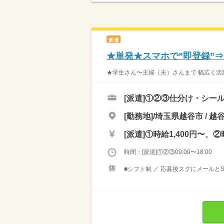
派遣
★単発★スマホで”即登録”
★学生さん〜主婦（夫）さんまで 幅広く活躍
[派遣]
①②③仕分け・シール
[勤務地]/埼玉県越谷市 / 
[派遣]
①時給1,400円〜、②
時間：[派遣]①②③09:00〜18:00
■シフト制 ／ 応募後スグにメールと