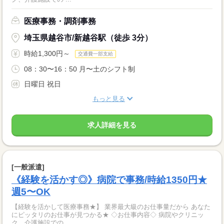
医療事務・調剤事務
埼玉県越谷市/新越谷駅（徒歩 3分）
時給1,300円～
交通費一部支給
08：30〜16：50 月〜土のシフト制
日曜日 祝日
もっと見る
求人詳細を見る
[一般派遣]
《経験を活かす◎》病院で事務/時給1350円★
週5〜OK
【経験を活かして医療事務★】 業界最大級のお仕事量だから あなた
にピッタリのお仕事が見つかる★ ◇お仕事内容◇ 病院やクリニッ
ク、介護施設での ...