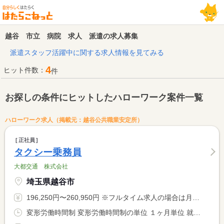
越谷 市立 病院 求人 派遣の求人募集
派遣スタッフ活躍中に関する求人情報を見てみる
4
ヒット件数：
件
お探しの条件にヒットしたハローワーク案件一覧
ハローワーク求人（掲載元：越谷公共職業安定所）
正社員
タクシー乗務員
大都交通 株式会社
埼玉県越谷市
196,250円〜260,950円 ※フルタイム求人の場合は月額（換算額）、パート求人の場合は時間額を表示しています。
変形労働時間制 変形労働時間制の単位 １ヶ月単位 就業時間１ 8時00分〜1時15分 就業時間２ 7時30分〜19時30分 就業時間に関する特記事項 （１）は隔日勤務 （２）は日勤で、選択可能です。 <BR> <BR> ＊月総労働時間１７０時間