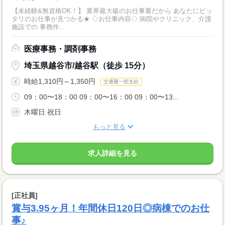
【未経験&無資格OK！】 業界最大級のお仕事量だから あなたにピッ
タリのお仕事が見つかる★ ◇お仕事内容◇ 病院やクリニック、介護
施設での 事務作...
医療事務・調剤事務
埼玉県越谷市/越谷駅（徒歩 15分）
時給1,310円～1,350円
交通費一部支給
09：00〜18：00 09：00〜16：00 09：00〜13...
木曜日 祝日
もっと見る
求人詳細を見る
[正社員]
賞与3.95ヶ月！年間休日120日◎病棟でのお仕
事♪