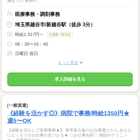
施設での 事務作...
医療事務・調剤事務
埼玉県越谷市/新越谷駅（徒歩 3分）
時給1,317円～
交通費一部支給
08：30〜16：40
日曜日 祝日
もっと見る
求人詳細を見る
[一般派遣]
《経験を活かす◎》病院で事務/時給1350円★
週5〜OK
【経験を活かして医療事務★】 業界最大級のお仕事量だから あなた
にピッタリのお仕事が見つかる★ ◇お仕事内容◇ 病院やクリニッ