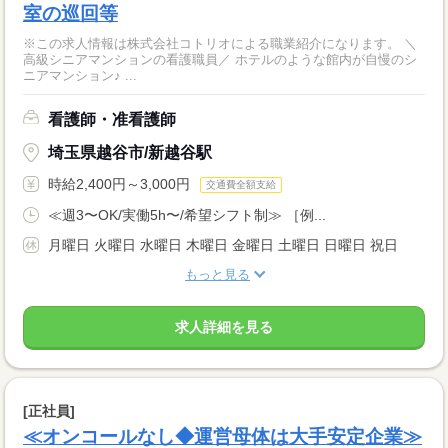
室の巡回等
※この求人情報は株式会社コトリオによる職業紹介になります。 ＼
高級シニアマンションの看護職員／ ホテルのような館内が自慢のシ
ニアマンション♪ ...
看護師・准看護師
埼玉県越谷市/新越谷駅
時給2,400円～3,000円
交通費全額支給
≪週3〜OK/実働5h〜/希望シフト制≫ ［例...
月曜日 火曜日 水曜日 木曜日 金曜日 土曜日 日曜日 祝日
もっと見る
求人詳細を見る
[正社員]
≪オンコールなし◆運営母体は大手安定企業≫