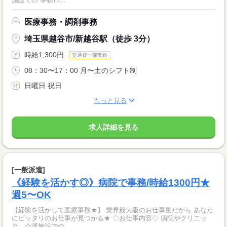
医療事務・調剤事務
埼玉県越谷市/新越谷駅（徒歩 3分）
時給1,300円
交通費一部支給
08：30〜17：00 月〜土のシフト制
日曜日 祝日
もっと見る
求人詳細を見る
[一般派遣]
《経験を活かす◎》病院で事務/時給1300円★
週5〜OK
【経験を活かして医療事務★】 業界最大級のお仕事量だから あなた
にピッタリのお仕事が見つかる★ ◇お仕事内容◇ 病院やクリニッ
ク、介護施設での ...