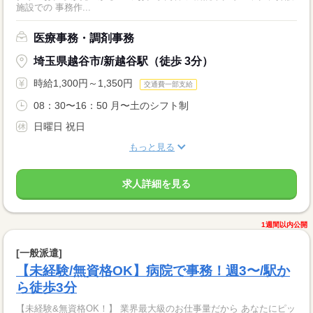
施設での 事務作...
医療事務・調剤事務
埼玉県越谷市/新越谷駅（徒歩 3分）
時給1,300円～1,350円
交通費一部支給
08：30〜16：50 月〜土のシフト制
日曜日 祝日
もっと見る
求人詳細を見る
1週間以内公開
[一般派遣]
【未経験/無資格OK】病院で事務！週3〜/駅か
ら徒歩3分
【未経験&無資格OK！】 業界最大級のお仕事量だから あなたにピッ