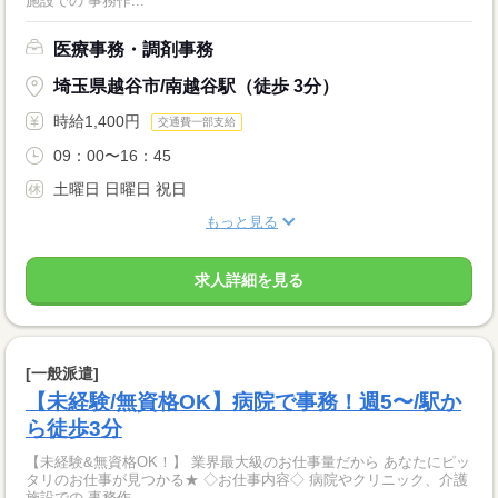
施設での 事務作...
医療事務・調剤事務
埼玉県越谷市/南越谷駅（徒歩 3分）
時給1,400円
交通費一部支給
09：00〜16：45
土曜日 日曜日 祝日
もっと見る
求人詳細を見る
[一般派遣]
【未経験/無資格OK】病院で事務！週5〜/駅か
ら徒歩3分
【未経験&無資格OK！】 業界最大級のお仕事量だから あなたにピッ
タリのお仕事が見つかる★ ◇お仕事内容◇ 病院やクリニック、介護
施設での 事務作...