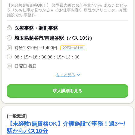
【未経験&無資格OK！】 業界最大級のお仕事量だから あなたにピッ
タリのお仕事が見つかる★ ◇お仕事内容◇ 病院やクリニック、介護
施設での 事務作...
医療事務・調剤事務
埼玉県越谷市/南越谷駅（バス 10分）
時給1,310円～1,400円
交通費一部支給
08：15〜18：30 08：15〜13：00
日曜日 祝日
もっと見る
求人詳細を見る
[一般派遣]
【未経験/無資格OK】介護施設で事務！週3〜/
駅からバス10分