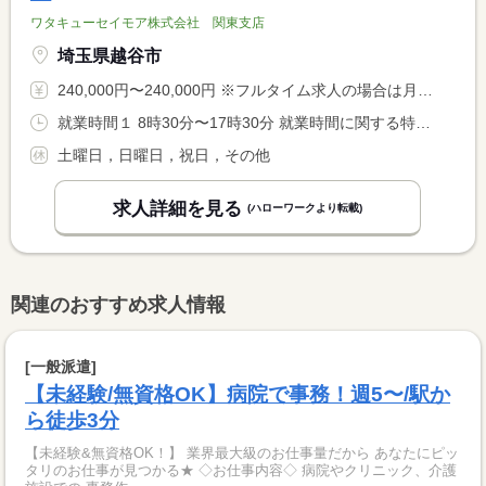
ワタキューセイモア株式会社 関東支店
埼玉県越谷市
240,000円〜240,000円 ※フルタイム求人の場合は月額（換算額）、パート求人の場合は時間額を表示しています。
就業時間１ 8時30分〜17時30分 就業時間に関する特記事項 ※配属先医療機関の勤務時間に準じます
土曜日，日曜日，祝日，その他
求人詳細を見る
(ハローワークより転載)
関連のおすすめ求人情報
[一般派遣]
【未経験/無資格OK】病院で事務！週5〜/駅か
ら徒歩3分
【未経験&無資格OK！】 業界最大級のお仕事量だから あなたにピッ
タリのお仕事が見つかる★ ◇お仕事内容◇ 病院やクリニック、介護