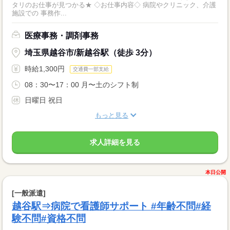
タリのお仕事が見つかる★ ◇お仕事内容◇ 病院やクリニック、介護
施設での 事務作...
医療事務・調剤事務
埼玉県越谷市/新越谷駅（徒歩 3分）
時給1,300円
交通費一部支給
08：30〜17：00 月〜土のシフト制
日曜日 祝日
もっと見る
求人詳細を見る
本日公開
[一般派遣]
越谷駅⇒病院で看護師サポート #年齢不問#経
験不問#資格不問