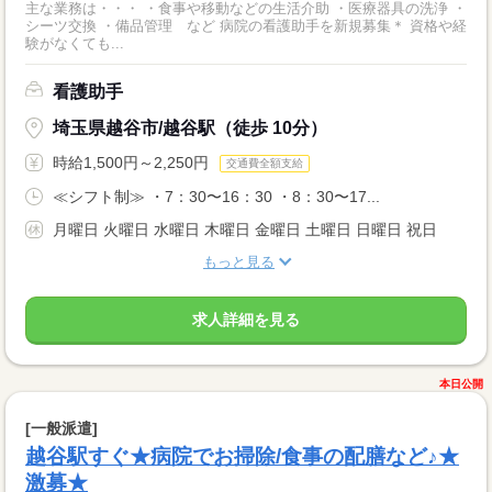
主な業務は・・・ ・食事や移動などの生活介助 ・医療器具の洗浄 ・
シーツ交換 ・備品管理 など 病院の看護助手を新規募集＊ 資格や経
験がなくても...
看護助手
埼玉県越谷市/越谷駅（徒歩 10分）
時給1,500円～2,250円
交通費全額支給
≪シフト制≫ ・7：30〜16：30 ・8：30〜17...
月曜日 火曜日 水曜日 木曜日 金曜日 土曜日 日曜日 祝日
もっと見る
求人詳細を見る
本日公開
[一般派遣]
越谷駅すぐ★病院でお掃除/食事の配膳など♪★
激募★