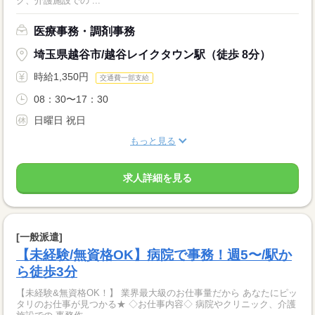
ク、介護施設での ...
医療事務・調剤事務
埼玉県越谷市/越谷レイクタウン駅（徒歩 8分）
時給1,350円
交通費一部支給
08：30〜17：30
日曜日 祝日
もっと見る
求人詳細を見る
[一般派遣]
【未経験/無資格OK】病院で事務！週5〜/駅か
ら徒歩3分
【未経験&無資格OK！】 業界最大級のお仕事量だから あなたにピッ
タリのお仕事が見つかる★ ◇お仕事内容◇ 病院やクリニック、介護