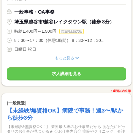
一般事務・OA事務
埼玉県越谷市/越谷レイクタウン駅（徒歩 8分）
時給1,400円～1,500円
交通費全額支給
8：30〜17：30（休憩1時間） 8：30〜12：30...
日曜日 祝日
もっと見る
求人詳細を見る
1週間以内公開
[一般派遣]
【未経験/無資格OK】病院で事務！週3〜/駅か
ら徒歩3分
【未経験&無資格OK！】 業界最大級のお仕事量だから あなたにピッ
タリのお仕事が見つかる★ ◇お仕事内容◇ 病院やクリニック、介護