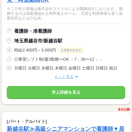
※この求人情報は株式会社コトリオによる職業紹介になります。 勤
務するのは高級感溢れる有料老人ホーム。 元気な利用者様も多く急
変対応などは少なめ...
看護師・准看護師
埼玉県越谷市/新越谷駅
時給2,400円～3,000円
交通費全額支給
◎希望シフト制/週3勤務〜OK ・7：30〜12：...
月曜日 火曜日 水曜日 木曜日 金曜日 土曜日 日曜日 祝日
もっと見る
求人詳細を見る
本日公開
[パート・アルバイト]
新越谷駅≫高級シニアマンションで看護師▼居