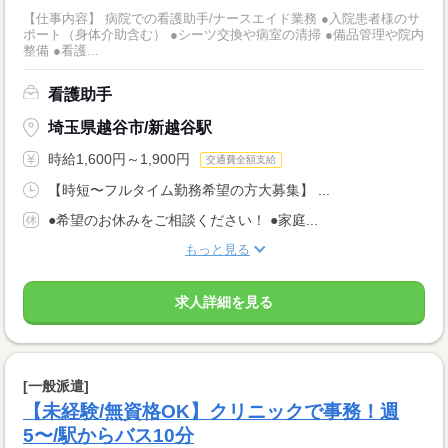
【仕事内容】 病院での看護助手/ナースエイド業務 ●入院患者様のサ
ポート（身体介助含む） ●シーツ交換や病室の清掃 ●備品管理や院内
整備 ●看護...
看護助手
埼玉県越谷市/新越谷駅
時給1,600円～1,900円
交通費全額支給
【時短〜フルタイム勤務希望の方大募集】 ...
●希望のお休みをご相談ください！ ●家庭...
もっと見る
求人詳細を見る
[一般派遣]
【未経験/無資格OK】クリニックで事務！週
5〜/駅からバス10分