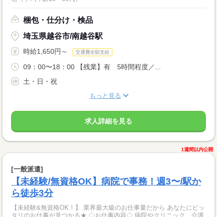
梱包・仕分け・検品
埼玉県越谷市/南越谷駅
時給1,650円～
交通費全額支給
09：00〜18：00 【残業】有 5時間程度／...
土・日・祝
もっと見る
求人詳細を見る
1週間以内公開
[一般派遣]
【未経験/無資格OK】病院で事務！週3〜/駅か
ら徒歩3分
【未経験&無資格OK！】 業界最大級のお仕事量だから あなたにピッ
タリのお仕事が見つかる★ ◇お仕事内容◇ 病院やクリニック、介護