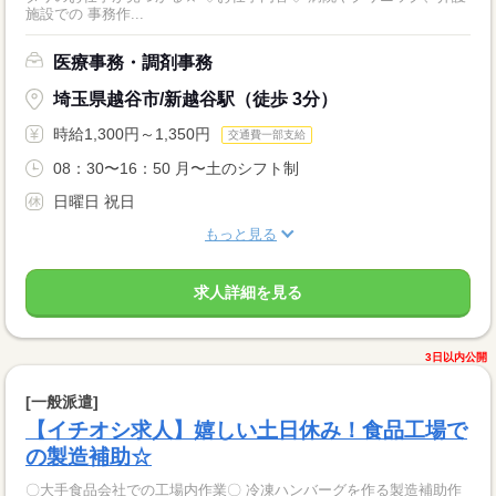
施設での 事務作...
医療事務・調剤事務
埼玉県越谷市/新越谷駅（徒歩 3分）
時給1,300円～1,350円
交通費一部支給
08：30〜16：50 月〜土のシフト制
日曜日 祝日
もっと見る
求人詳細を見る
3日以内公開
[一般派遣]
【イチオシ求人】嬉しい土日休み！食品工場で
の製造補助☆
〇大手食品会社での工場内作業〇 冷凍ハンバーグを作る製造補助作