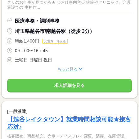
タリのお仕事が見つかる★ ◇お仕事内容◇ 病院やクリニック、介護
施設での 事務作...
医療事務・調剤事務
埼玉県越谷市/南越谷駅（徒歩 3分）
時給1,400円
交通費一部支給
09：00〜16：45
土曜日 日曜日 祝日
もっと見る
求人詳細を見る
[一般派遣]
【越谷レイクタウン】就業時間相談可能★接客
応対♪
接客販売、商品補充、売場・ディスプレイ変更、清掃、在庫管理、