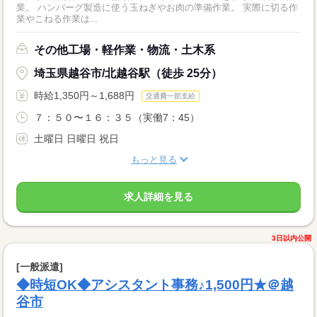
業。 ハンバーグ製造に使う玉ねぎやお肉の準備作業。 実際に切る作
業やこねる作業は...
その他工場・軽作業・物流・土木系
埼玉県越谷市/北越谷駅（徒歩 25分）
時給1,350円～1,688円
交通費一部支給
７：５０〜１６：３５（実働7：45）
土曜日 日曜日 祝日
もっと見る
求人詳細を見る
3日以内公開
[一般派遣]
◆時短OK◆アシスタント事務♪1,500円★＠越
谷市