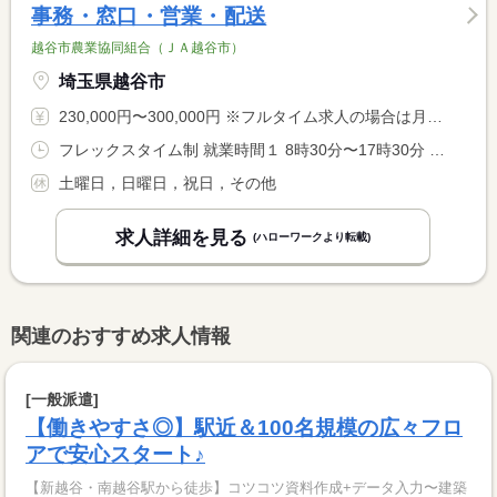
事務・窓口・営業・配送
越谷市農業協同組合（ＪＡ越谷市）
埼玉県越谷市
230,000円〜300,000円 ※フルタイム求人の場合は月額（換算額）、パート求人の場合は時間額を表示しています。
フレックスタイム制 就業時間１ 8時30分〜17時30分 就業時間に関する特記事項 ＊通常は同就業時間の勤務になり、就業先により、フレックスタイ <BR> ム制になります。 <BR> ＊コアタイムは午前１１時から午後２時になります。
土曜日，日曜日，祝日，その他
求人詳細を見る
(ハローワークより転載)
関連のおすすめ求人情報
[一般派遣]
【働きやすさ◎】駅近＆100名規模の広々フロ
アで安心スタート♪
【新越谷・南越谷駅から徒歩】コツコツ資料作成+データ入力〜建築