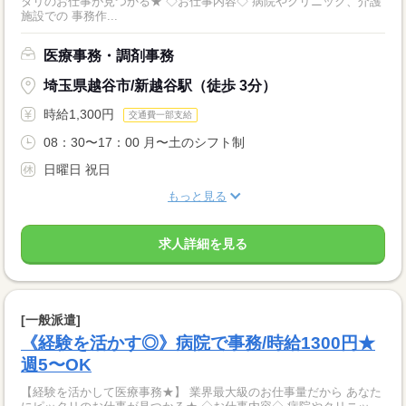
タリのお仕事が見つかる★ ◇お仕事内容◇ 病院やクリニック、介護
施設での 事務作...
医療事務・調剤事務
埼玉県越谷市/新越谷駅（徒歩 3分）
時給1,300円
交通費一部支給
08：30〜17：00 月〜土のシフト制
日曜日 祝日
もっと見る
求人詳細を見る
[一般派遣]
《経験を活かす◎》病院で事務/時給1300円★
週5〜OK
【経験を活かして医療事務★】 業界最大級のお仕事量だから あなた