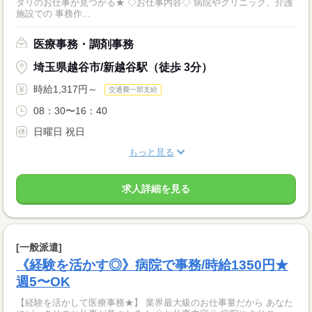
タリのお仕事が見つかる★ ◇お仕事内容◇ 病院やクリニック、介護
施設での 事務作...
医療事務・調剤事務
埼玉県越谷市/新越谷駅（徒歩 3分）
時給1,317円～
交通費一部支給
08：30〜16：40
日曜日 祝日
もっと見る
求人詳細を見る
[一般派遣]
《経験を活かす◎》病院で事務/時給1350円★
週5〜OK
【経験を活かして医療事務★】 業界最大級のお仕事量だから あなた