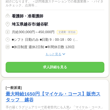
紹介になります。 ＜訪問看護ステーションでの看護業務＞ ・バイタ
ルチェック、点滴等...
看護師・准看護師
埼玉県越谷市/越谷駅
月給300,000円～450,000円
交通費一部支給
■シフト 日勤のみ ■日勤 9：00-18：00（...
■休日制度 週休2日制 ■年間休日数 120日
もっと見る
求人詳細を見る
[一般派遣]
最大時給1650円【マイケル・コース】販売ス
タッフ 越谷
手の届くラグジュアリーで若者世代にも人気♪ 「マイケル・コース」