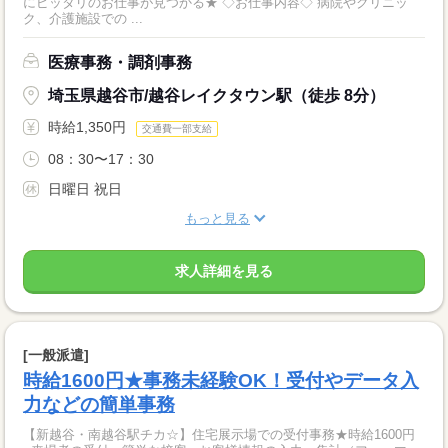
にピッタリのお仕事が見つかる★ ◇お仕事内容◇ 病院やクリニッ
ク、介護施設での ...
医療事務・調剤事務
埼玉県越谷市/越谷レイクタウン駅（徒歩 8分）
時給1,350円
交通費一部支給
08：30〜17：30
日曜日 祝日
もっと見る
求人詳細を見る
[一般派遣]
時給1600円★事務未経験OK！受付やデータ入
力などの簡単事務
【新越谷・南越谷駅チカ☆】住宅展示場での受付事務★時給1600円