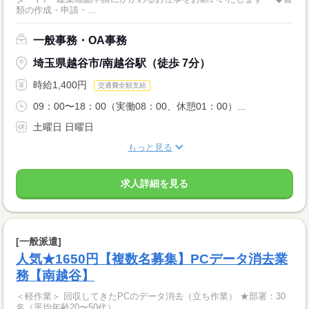
類の作成・申請・...
一般事務・OA事務
埼玉県越谷市/南越谷駅（徒歩 7分）
時給1,400円
交通費全額支給
09：00〜18：00（実働08：00、休憩01：00）...
土曜日 日曜日
もっと見る
求人詳細を見る
[一般派遣]
人気★1650円【複数名募集】PCデータ消去業
務【南越谷】
＜軽作業＞ 回収してきたPCのデータ消去（立ち作業） ★部署：30
名（平均年齢20〜50代）