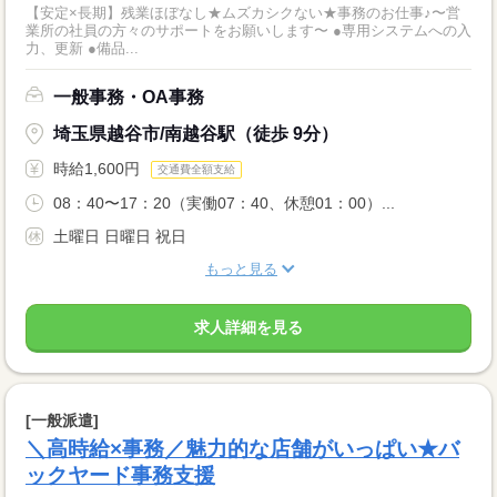
【安定×長期】残業ほぼなし★ムズカシクない★事務のお仕事♪〜営
業所の社員の方々のサポートをお願いします〜 ●専用システムへの入
力、更新 ●備品...
一般事務・OA事務
埼玉県越谷市/南越谷駅（徒歩 9分）
時給1,600円
交通費全額支給
08：40〜17：20（実働07：40、休憩01：00）...
土曜日 日曜日 祝日
もっと見る
求人詳細を見る
[一般派遣]
＼高時給×事務／魅力的な店舗がいっぱい★バ
ックヤード事務支援