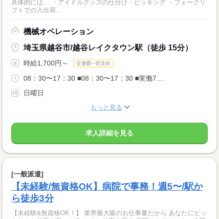
具体的には… ・アイドルグッズの仕分け・ピッキング ・フォークリ
フトでの入出荷...
機械オペレーション
埼玉県越谷市/越谷レイクタウン駅（徒歩 15分）
時給1,700円～
交通費一部支給
08：30〜17：30 ■08：30〜17：30 ■実働7....
日曜日
もっと見る
求人詳細を見る
[一般派遣]
【未経験/無資格OK】病院で事務！週5〜/駅か
ら徒歩3分
【未経験&無資格OK！】 業界最大級のお仕事量だから あなたにピッ