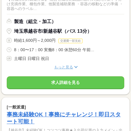
け充填作業、梱包作業、他製造補助業務 ・容器の移動などの準備 ・
容器へのラベル...
製造（組立・加工）
埼玉県越谷市/新越谷駅（バス 13分）
時給1,600円～2,000円
交通費一部支給
8：00〜17：00 実働8：00 休憩60分 午前...
土曜日 日曜日 祝日
もっと見る
求人詳細を見る
[一般派遣]
事務未経験OK！事務にチャレンジ！即日スタ
ート可能！
【越谷市】未経験OK！コツコツ事務★入出荷伝票の入力メイン・出