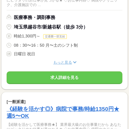
にピッタリのお仕事が見つかる★ ◇お仕事内容◇ 病院やクリニッ
ク、介護施設での ...
医療事務・調剤事務
埼玉県越谷市/新越谷駅（徒歩 3分）
時給1,300円～
交通費一部支給
08：30〜16：50 月〜土のシフト制
日曜日 祝日
もっと見る
求人詳細を見る
[一般派遣]
《経験を活かす◎》病院で事務/時給1350円★
週5〜OK
【経験を活かして医療事務★】 業界最大級のお仕事量だから あなた