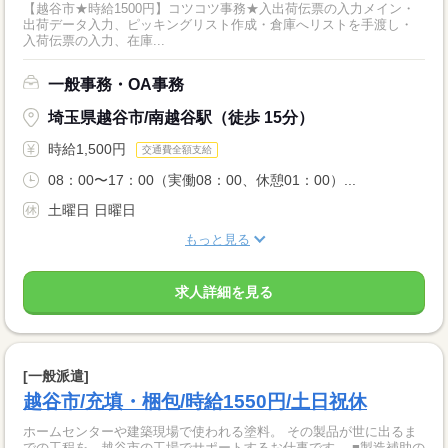
【越谷市★時給1500円】コツコツ事務★入出荷伝票の入力メイン・
出荷データ入力、ピッキングリスト作成・倉庫へリストを手渡し・
入荷伝票の入力、在庫...
一般事務・OA事務
埼玉県越谷市/南越谷駅（徒歩 15分）
時給1,500円
交通費全額支給
08：00〜17：00（実働08：00、休憩01：00）...
土曜日 日曜日
もっと見る
求人詳細を見る
[一般派遣]
越谷市/充填・梱包/時給1550円/土日祝休
ホームセンターや建築現場で使われる塗料。 その製品が世に出るま
での工程を、越谷市の工場でサポートするお仕事です。 ■製造補助の