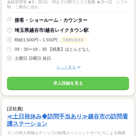
金銭管理等 ★9：30-21：30までの間でシフト勤務 ★月〜日 シフト
制 ご都合に合わ...
接客・ショールーム・カウンター
埼玉県越谷市/越谷レイクタウン駅
時給1,500円～1,550円
交通費全額支給
09：30〜18：30 【残業】ほとんどなし
土曜日 日曜日 祝日
もっと見る
求人詳細を見る
[正社員]
≪土日祝休み◆訪問手当あり≫越谷市の訪問看
護ステーション
※この求人情報はディップの転職エージェントサービスによる職業