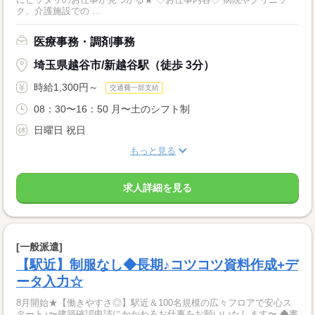
ク、介護施設での ...
医療事務・調剤事務
埼玉県越谷市/新越谷駅（徒歩 3分）
時給1,300円～
交通費一部支給
08：30〜16：50 月〜土のシフト制
日曜日 祝日
もっと見る
求人詳細を見る
[一般派遣]
【駅近】制服なし◆長期♪コツコツ資料作成+デ
ータ入力☆
8月開始★【働きやすさ◎】駅近＆100名規模の広々フロアで安心ス
タート♪〜建築確認申請にかかわるお仕事をお願いいたします〜 ◆書