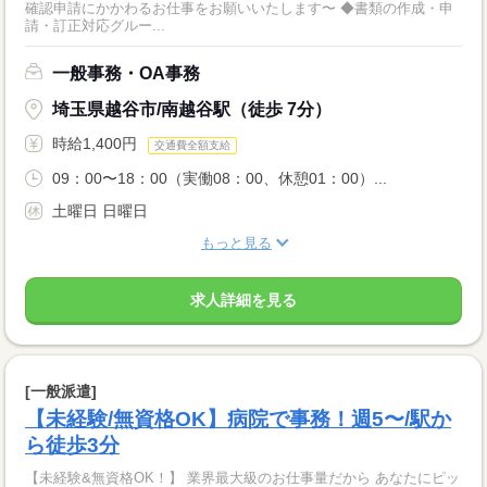
確認申請にかかわるお仕事をお願いいたします〜 ◆書類の作成・申
請・訂正対応グルー...
一般事務・OA事務
埼玉県越谷市/南越谷駅（徒歩 7分）
時給1,400円
交通費全額支給
09：00〜18：00（実働08：00、休憩01：00）...
土曜日 日曜日
もっと見る
求人詳細を見る
[一般派遣]
【未経験/無資格OK】病院で事務！週5〜/駅か
ら徒歩3分
【未経験&無資格OK！】 業界最大級のお仕事量だから あなたにピッ