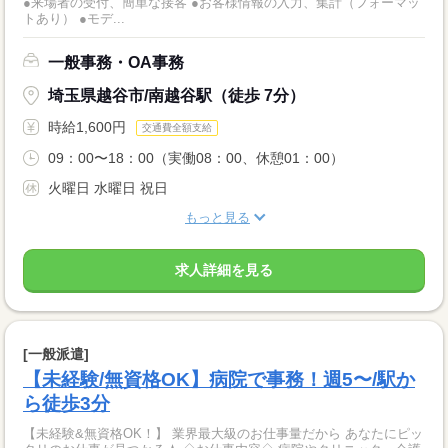
●来場者の受付、簡単な接客 ●お客様情報の入力、集計（フォーマッ
トあり） ●モデ...
一般事務・OA事務
埼玉県越谷市/南越谷駅（徒歩 7分）
時給1,600円
交通費全額支給
09：00〜18：00（実働08：00、休憩01：00）
火曜日 水曜日 祝日
もっと見る
求人詳細を見る
[一般派遣]
【未経験/無資格OK】病院で事務！週5〜/駅か
ら徒歩3分
【未経験&無資格OK！】 業界最大級のお仕事量だから あなたにピッ