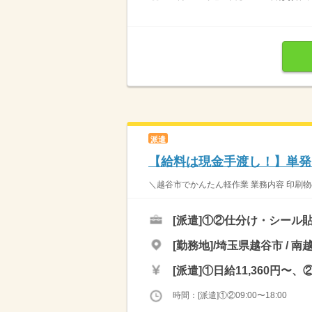
派遣
【給料は現金手渡し！】単発
＼越谷市でかんたん軽作業 業務内容 印刷物
[派遣]
①②仕分け・シール貼
[勤務地]/埼玉県越谷市 / 南
[派遣]
①日給11,360円〜、②
時間：[派遣]①②09:00〜18:00