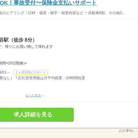
OK！事故受付〜保険金支払いサポート
のヒアリング └日時・場所・相手・損害内容など ＊自動車8割、その他2...
谷駅（徒歩 8分）
で、帰りにお買い物して帰れます
8時間×20日勤務≫
/01～
１ヶ月以内にスタート
/残業なし） └正社員登用後は月平均残業：20時間程度
もっと見る
求人詳細を見る
お仕事No.：