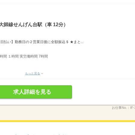
大師線せんげん台駅（車 12分）
日払い】勤務日の２営業日後に全額振込＄ ★まと...
憩時間 １時間 実労働時間 7時間
もっと見る
求人詳細を見る
お仕事No.：
IF