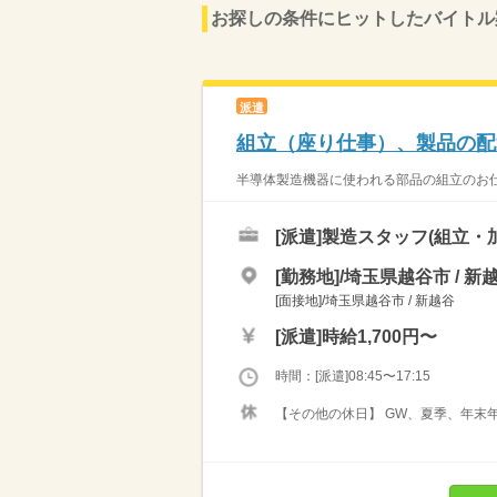
お探しの条件にヒットしたバイトル
派遣
組立（座り仕事）、製品の配
半導体製造機器に使われる部品の組立のお仕
[派遣]
製造スタッフ(組立・
[勤務地]/埼玉県越谷市 / 新
[面接地]/埼玉県越谷市 / 新越谷
[派遣]
時給1,700円〜
時間：[派遣]08:45〜17:15
【その他の休日】 GW、夏季、年末年