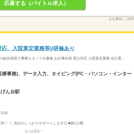
応募する（バイトル求人）
お仕事No.：
260
応、入院算定業務等)/研修あり
総合病院で事務スタッフを募集 お仕事内容 窓口対応 入院算定業務 会計業...
医療事務)、データ入力、タイピング(PC・パソコン・インター
せんげん台駅
3:00
K！ ＼ 当社がしっかりサポートします◎ ■第2土曜...
もっと見る