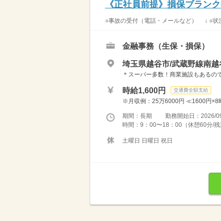
《正社員前提》損保ブランク
○事故の受付（電話・メールなど） ↓ ○状況
金融事務（生保・損保）
埼玉県越谷市/武蔵野線南越
＊スーパー多数！商業施設もあるの
時給1,600円
交通費全額支給
※月収例：25万6000円 ≪1600円×
期間：長期 勤務開始日：2026/09
時間：9：00〜18：00（休憩60分
土曜日 日曜日 祝日