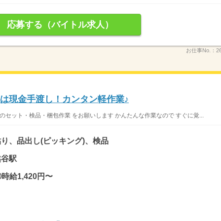
応募する（バイトル求人）
お仕事No.：
2
給料は現金手渡し！カンタン軽作業♪
のセット・検品・梱包作業 をお願いします かんたんな作業なので すぐに覚...
り、品出し(ピッキング)、検品
越谷駅
時給1,420円〜