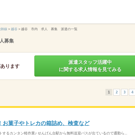
】
大師線
>
越谷
>
越谷 市内 求人 募集 派遣の一覧
人募集
派遣スタッフ活躍中
があります
に関する求人情報を見てみる
1
2
3
4
！お菓子やトレカの箱詰め、検査など
するカンタン軽作業♪ せんげん台駅から無料送迎バスが出ているので通勤ら...