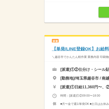
派遣
【単発/LINE登録OK】お
＼越谷市でかんたん軽作業 業務内容 印刷物
[派遣]
①②仕分け・シール貼
[勤務地]/埼玉県越谷市 / 南
[派遣]
①日給11,360円〜、②
時間：[派遣]①②09:00〜18:00
■月〜金で週1/単発OK ■土日はお休み