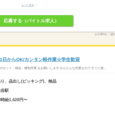
もっと見る
応募する（バイトル求人）
お仕事No.：
越谷
1日からOK/カンタン軽作業☆学生歓迎
のセット・検品・梱包作業 をお願いします かんたんな作業なので すぐに覚...
り、品出し(ピッキング)、検品
越谷駅
時給1,420円〜