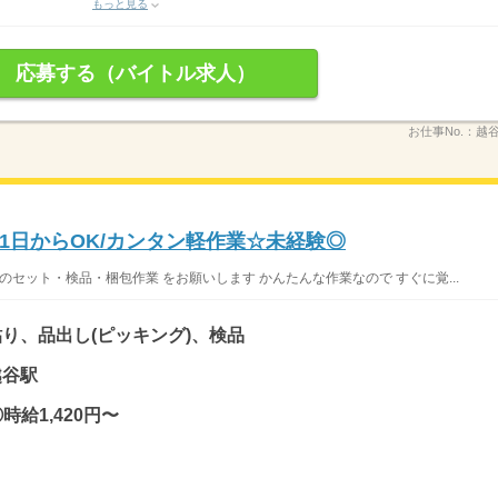
もっと見る
応募する（バイトル求人）
お仕事No.：
越谷
1日からOK/カンタン軽作業☆未経験◎
のセット・検品・梱包作業 をお願いします かんたんな作業なので すぐに覚...
り、品出し(ピッキング)、検品
越谷駅
時給1,420円〜