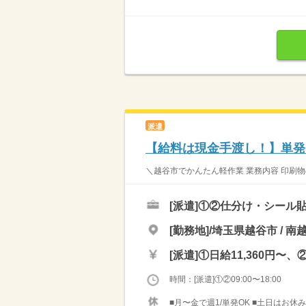
派遣
【給料は現金手渡し！】単発
＼越谷市でかんたん軽作業 業務内容 印刷物
[派遣]
①②仕分け・シール貼
[勤務地]/埼玉県越谷市 / 南
[派遣]
①日給11,360円〜、②
時間：[派遣]①②09:00〜18:00
■月〜金で週1/単発OK ■土日はお休み