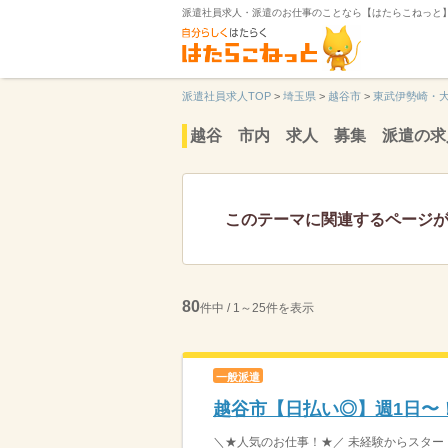
派遣社員求人・派遣のお仕事のことなら【はたらこねっと
派遣社員求人TOP
>
埼玉県
>
越谷市
>
東武伊勢崎・
越谷 市内 求人 募集 派遣の求
このテーマに関連するページ
80
件中 / 1～25件を表示
一般派遣
越谷市【日払い◎】週1日〜
＼★人気のお仕事！★／ 未経験からスタート