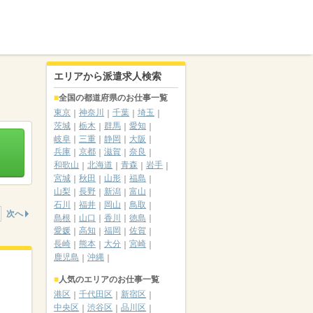
エリアから派遣求人検索
全国の都道府県のお仕事一覧
東京
神奈川
千葉
埼玉
茨城
栃木
群馬
愛知
岐阜
三重
静岡
大阪
兵庫
京都
滋賀
奈良
和歌山
北海道
青森
岩手
宮城
秋田
山形
福島
山梨
長野
新潟
富山
石川
福井
岡山
鳥取
次へ
島根
山口
香川
徳島
愛媛
高知
福岡
佐賀
長崎
熊本
大分
宮崎
鹿児島
沖縄
人気のエリアのお仕事一覧
港区
千代田区
新宿区
中央区
渋谷区
品川区