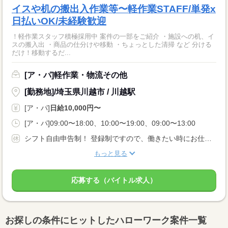
イスや机の搬出入作業等〜軽作業STAFF/単発x
日払いOK/未経験歓迎
！軽作業スタッフ積極採用中 案件の一部をご紹介 ・施設への机、イ
スの搬入出 ・商品の仕分けや移動 ・ちょっとした清掃 など 分ける
だけ！移動するだ...
[ア・パ]軽作業・物流その他
[勤務地]/埼玉県川越市 / 川越駅
[ア・パ]
日給10,000円〜
[ア・パ]09:00〜18:00、10:00〜19:00、09:00〜13:00
シフト自由申告制！ 登録制ですので、働きたい時にお仕事可能！！
もっと見る
応募する（バイトル求人）
お探しの条件にヒットしたハローワーク案件一覧