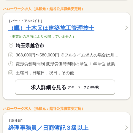
ハローワーク求人（掲載元：越谷公共職業安定所）
パート・アルバイト
（嘱）土木又は建築施工管理技士
（事業所の意向により公開していません）
埼玉県越谷市
368,000円〜580,000円 ※フルタイム求人の場合は月額（換算額）、パート求人の場合は時間額を表示しています。
変形労働時間制 変形労働時間制の単位 １年単位 就業時間１ 8時00分〜17時00分 就業時間に関する特記事項 【休憩時間内訳】 <BR> １０：００〜１０：１５（１５分） <BR> １２：００〜１３：００（６０分） <BR> １５：００〜１５：１５（１５分）
土曜日，日曜日，祝日，その他
求人詳細を見る
(ハローワークより転載)
ハローワーク求人（掲載元：越谷公共職業安定所）
正社員
経理事務員／日商簿記３級以上