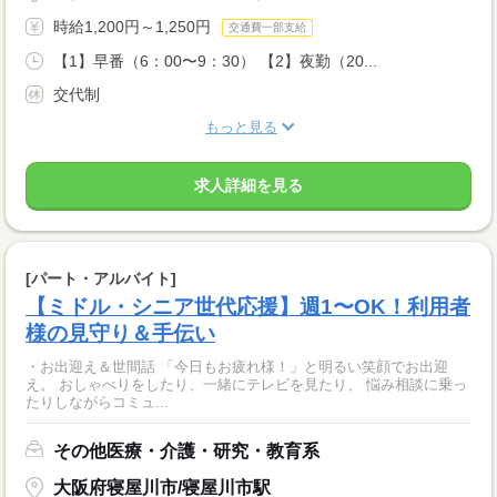
時給1,200円～1,250円
交通費一部支給
【1】早番（6：00〜9：30） 【2】夜勤（20...
交代制
もっと見る
求人詳細を見る
[パート・アルバイト]
【ミドル・シニア世代応援】週1〜OK！利用者
様の見守り＆手伝い
・お出迎え＆世間話 「今日もお疲れ様！」と明るい笑顔でお出迎
え。 おしゃべりをしたり、一緒にテレビを見たり、 悩み相談に乗っ
たりしながらコミュ...
その他医療・介護・研究・教育系
大阪府寝屋川市/寝屋川市駅