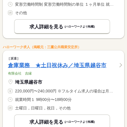
変形労働時間制 変形労働時間制の単位 １ヶ月単位 就業時間１ 8時30分〜17時30分 就業時間２ 8時30分〜12時30分 就業時間３ 12時30分〜17時30分 就業時間に関する特記事項 勤務曜日は月〜金と土曜日半日。日・祝はお休みです。女性は２ヶ <BR> 月に１回程度、土曜午後や日・祝で日勤があります。その代わり休 <BR> 日の振替として平日に休む事ができます。 <BR> 男性の場合、月に２回程度当直業務がございます。
その他
求人詳細を見る
(ハローワークより転載)
ハローワーク求人（掲載元：三鷹公共職業安定所）
派遣
倉庫業務 ★土日祝休み／埼玉県越谷市
有限会社 吉縁
埼玉県越谷市
220,000円〜240,000円 ※フルタイム求人の場合は月額（換算額）、パート求人の場合は時間額を表示しています。
就業時間１ 9時00分〜18時00分
土曜日，日曜日，祝日，その他
求人詳細を見る
(ハローワークより転載)