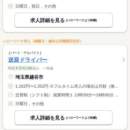
日曜日，祝日，その他
求人詳細を見る
(ハローワークより転載)
ハローワーク求人（掲載元：越谷公共職業安定所）
パート・アルバイト
送迎ドライバー
特定非営利活動法人 一生会
埼玉県越谷市
1,162円〜1,352円 ※フルタイム求人の場合は月額（換算額）、パート求人の場合は時間額を表示しています。
交替制（シフト制） 就業時間１ 13時30分〜18時00分 就業時間２ 8時45分〜10時00分 就業時間３ 16時00分〜17時00分 又は 8時45分〜17時00分の時間の間の3時間程度 就業時間に関する特記事項 （１）平日（学校日） <BR> （２）土曜日、祝日、祝日（学校休校日） <BR> （３）土曜日、祝日、祝日（学校休校日） <BR> その他シフト有。
日曜日，その他
求人詳細を見る
(ハローワークより転載)