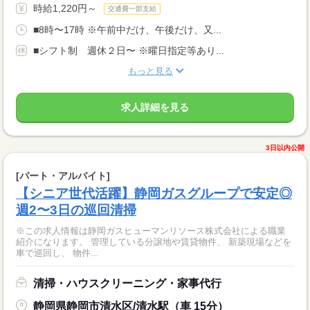
時給1,220円～
交通費一部支給
■8時〜17時 ※午前中だけ、午後だけ、又...
■シフト制 週休２日〜 ※曜日指定等あり...
もっと見る
求人詳細を見る
3日以内公開
[パート・アルバイト]
【シニア世代活躍】静岡ガスグループで安定◎
週2〜3日の巡回清掃
※この求人情報は静岡ガスヒューマンリソース株式会社による職業
紹介になります。 管理している分譲地や賃貸物件、 新築現場などを
車で巡回し、 物件...
清掃・ハウスクリーニング・家事代行
静岡県静岡市清水区/清水駅（車 15分）