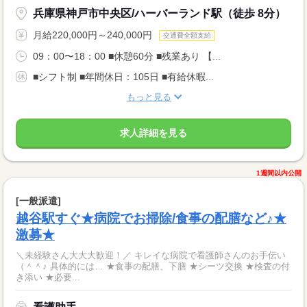
兵庫県神戸市中央区/ハーバーランド駅（徒歩 8分）
月給220,000円～240,000円
交通費全額支給
09：00〜18：00 ■休憩60分 ■残業あり 【...
■シフト制 ■年間休日：105日 ■有給休暇...
もっと見る
求人詳細を見る
1週間以内公開
[一般派遣]
越谷駅すぐ★病院でお掃除/食事の配膳など♪★
激募★
＼未経験さん大大大歓迎！／ キレイな病院で看護師さんのお手伝い
（＾＾♪ 具体的には… ★食事の配膳、下膳 ★シーツ交換 ★検査の付
き添い ★必要...