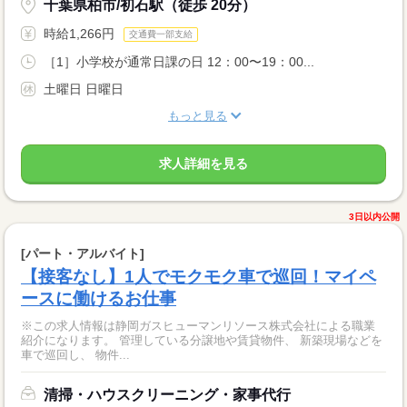
千葉県柏市/初石駅（徒歩 20分）
時給1,266円
交通費一部支給
［1］小学校が通常日課の日 12：00〜19：00...
土曜日 日曜日
もっと見る
求人詳細を見る
3日以内公開
[パート・アルバイト]
【接客なし】1人でモクモク車で巡回！マイペ
ースに働けるお仕事
※この求人情報は静岡ガスヒューマンリソース株式会社による職業
紹介になります。 管理している分譲地や賃貸物件、 新築現場などを
車で巡回し、 物件...
清掃・ハウスクリーニング・家事代行