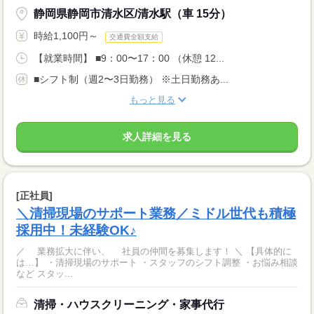
静岡県静岡市清水区/清水駅（車 15分）
時給1,100円～
交通費全額支給
【就業時間】 ■9：00〜17：00 （休憩 12...
■シフト制（週2〜3日勤務） ※土日勤務あ...
もっと見る
求人詳細を見る
[正社員]
＼清掃現場のサポート業務／ミドル世代も積極
採用中！未経験OK♪
／ 業務拡大に伴い、 社員の仲間を募集します！ ＼ 【具体的に
は…】 ・清掃現場のサポート ・スタッフのシフト調整 ・お悩み相談
など スタッ...
清掃・ハウスクリーニング・家事代行