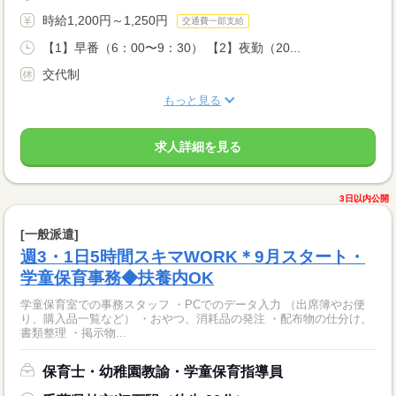
時給1,200円～1,250円
交通費一部支給
【1】早番（6：00〜9：30） 【2】夜勤（20...
交代制
もっと見る
求人詳細を見る
3日以内公開
[一般派遣]
週3・1日5時間スキマWORK＊9月スタート・
学童保育事務◆扶養内OK
学童保育室での事務スタッフ ・PCでのデータ入力 （出席簿やお便
り、購入品一覧など） ・おやつ、消耗品の発注 ・配布物の仕分け、
書類整理 ・掲示物...
保育士・幼稚園教諭・学童保育指導員