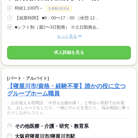
時給1,100円～
交通費全額支給
【就業時間】 ■9：00〜17：00 （休憩 12...
■シフト制（週2〜3日勤務） ※土日勤務あ...
もっと見る
求人詳細を見る
[パート・アルバイト]
【寝屋川市/資格・経験不要】誰かの役に立つ
グループホーム職員
・お出迎え＆世間話 「今日もお疲れ様！」と明るい笑顔でお出迎
え。 おしゃべりをしたり、一緒にテレビを見たり、 悩み相談に乗っ
たりしながらコミュ...
その他医療・介護・研究・教育系
大阪府寝屋川市/寝屋川市駅