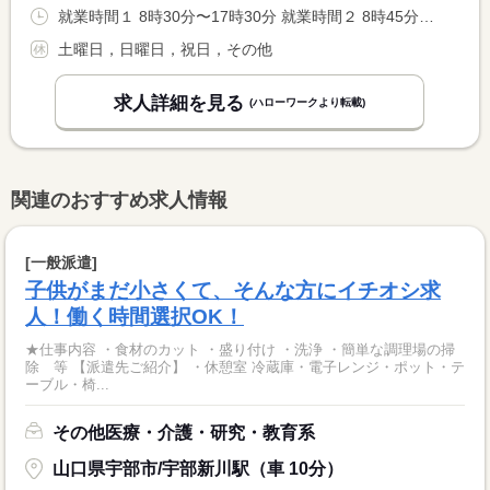
就業時間１ 8時30分〜17時30分 就業時間２ 8時45分〜17時45分
土曜日，日曜日，祝日，その他
求人詳細を見る
(ハローワークより転載)
関連のおすすめ求人情報
[一般派遣]
子供がまだ小さくて、そんな方にイチオシ求
人！働く時間選択OK！
★仕事内容 ・食材のカット ・盛り付け ・洗浄 ・簡単な調理場の掃
除 等 【派遣先ご紹介】 ・休憩室 冷蔵庫・電子レンジ・ポット・テ
ーブル・椅...
その他医療・介護・研究・教育系
山口県宇部市/宇部新川駅（車 10分）