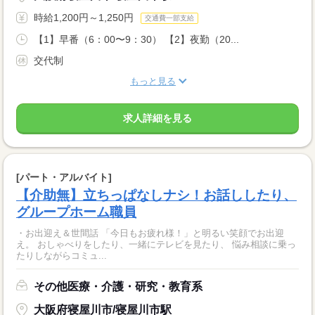
時給1,200円～1,250円
交通費一部支給
【1】早番（6：00〜9：30） 【2】夜勤（20...
交代制
もっと見る
求人詳細を見る
[パート・アルバイト]
【介助無】立ちっぱなしナシ！お話ししたり、
グループホーム職員
・お出迎え＆世間話 「今日もお疲れ様！」と明るい笑顔でお出迎
え。 おしゃべりをしたり、一緒にテレビを見たり、 悩み相談に乗っ
たりしながらコミュ...
その他医療・介護・研究・教育系
大阪府寝屋川市/寝屋川市駅