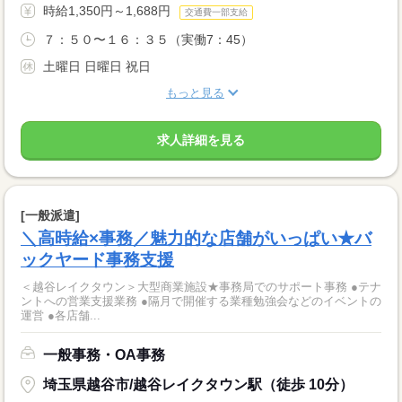
時給1,350円～1,688円
交通費一部支給
７：５０〜１６：３５（実働7：45）
土曜日 日曜日 祝日
もっと見る
求人詳細を見る
[一般派遣]
＼高時給×事務／魅力的な店舗がいっぱい★バ
ックヤード事務支援
＜越谷レイクタウン＞大型商業施設★事務局でのサポート事務 ●テナ
ントへの営業支援業務 ●隔月で開催する業種勉強会などのイベントの
運営 ●各店舗...
一般事務・OA事務
埼玉県越谷市/越谷レイクタウン駅（徒歩 10分）