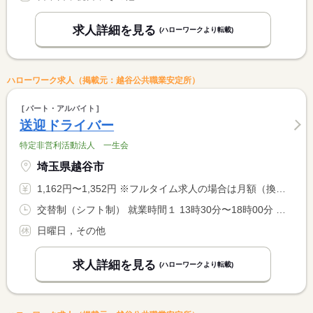
求人詳細を見る
(ハローワークより転載)
ハローワーク求人（掲載元：越谷公共職業安定所）
パート・アルバイト
送迎ドライバー
特定非営利活動法人 一生会
埼玉県越谷市
1,162円〜1,352円 ※フルタイム求人の場合は月額（換算額）、パート求人の場合は時間額を表示しています。
交替制（シフト制） 就業時間１ 13時30分〜18時00分 就業時間２ 8時45分〜10時00分 就業時間３ 16時00分〜17時00分 又は 8時45分〜17時00分の時間の間の3時間程度 就業時間に関する特記事項 （１）平日（学校日） <BR> （２）土曜日、祝日、祝日（学校休校日） <BR> （３）土曜日、祝日、祝日（学校休校日） <BR> その他シフト有。
日曜日，その他
求人詳細を見る
(ハローワークより転載)