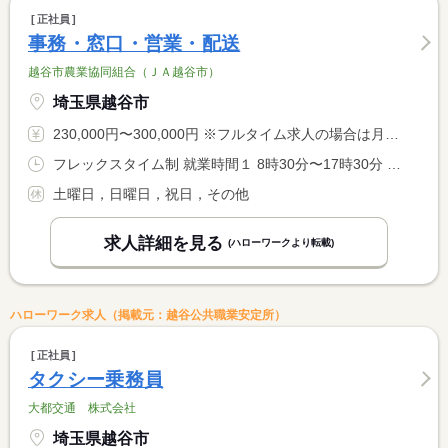
正社員
事務・窓口・営業・配送
越谷市農業協同組合（ＪＡ越谷市）
埼玉県越谷市
230,000円〜300,000円 ※フルタイム求人の場合は月額（換算額）、パート求人の場合は時間額を表示しています。
フレックスタイム制 就業時間１ 8時30分〜17時30分 就業時間に関する特記事項 ＊通常は同就業時間の勤務になり、就業先により、フレックスタイ <BR> ム制になります。 <BR> ＊コアタイムは午前１１時から午後２時になります。
土曜日，日曜日，祝日，その他
求人詳細を見る
(ハローワークより転載)
ハローワーク求人（掲載元：越谷公共職業安定所）
正社員
タクシー乗務員
大都交通 株式会社
埼玉県越谷市