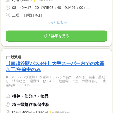
08：40〜17：20（実働07：40、休憩01：00）...
土曜日 日曜日 祝日
もっと見る
求人詳細を見る
[一般派遣]
【南越谷駅バス8分】大手スーパー内での水産
加工/午前中のみ
■ スーパー/水産加工 水産加工、パック詰め、値引き、廃棄、品だ
し、清掃など ・週勤務日数：4日 ・勤務曜日：土日の勤務あり ・就
業時間：7：30〜...
梱包・仕分け・検品
埼玉県越谷市/蒲生駅
時給1,400円～1,750円
交通費全額支給