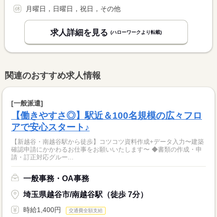
月曜日，日曜日，祝日，その他
求人詳細を見る
(ハローワークより転載)
関連のおすすめ求人情報
[一般派遣]
【働きやすさ◎】駅近＆100名規模の広々フロ
アで安心スタート♪
【新越谷・南越谷駅から徒歩】コツコツ資料作成+データ入力〜建築
確認申請にかかわるお仕事をお願いいたします〜 ◆書類の作成・申
請・訂正対応グルー...
一般事務・OA事務
埼玉県越谷市/南越谷駅（徒歩 7分）
時給1,400円
交通費全額支給