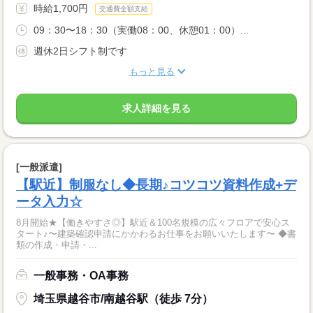
時給1,700円
交通費全額支給
09：30〜18：30（実働08：00、休憩01：00）...
週休2日シフト制です
もっと見る
求人詳細を見る
[一般派遣]
【駅近】制服なし◆長期♪コツコツ資料作成+デ
ータ入力☆
8月開始★【働きやすさ◎】駅近＆100名規模の広々フロアで安心ス
タート♪〜建築確認申請にかかわるお仕事をお願いいたします〜 ◆書
類の作成・申請・...
一般事務・OA事務
埼玉県越谷市/南越谷駅（徒歩 7分）