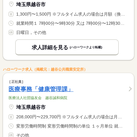
埼玉県越谷市
1,300円〜1,500円 ※フルタイム求人の場合は月額（換算額）、パート求人の場合は時間額を表示しています。
就業時間１ 7時00分〜9時30分 又は 7時00分〜12時30分の時間の間の3時間以上
日曜日，その他
求人詳細を見る
(ハローワークより転載)
ハローワーク求人（掲載元：越谷公共職業安定所）
正社員
医療事務「健康管理課」
医療法人社団協友会 越谷誠和病院
埼玉県越谷市
208,000円〜229,700円 ※フルタイム求人の場合は月額（換算額）、パート求人の場合は時間額を表示しています。
変形労働時間制 変形労働時間制の単位 １ヶ月単位 就業時間１ 8時30分〜17時30分 就業時間２ 8時30分〜12時30分 就業時間３ 12時30分〜17時30分 就業時間に関する特記事項 勤務曜日は月〜金と土曜日半日。日・祝はお休みです。女性は２ヶ <BR> 月に１回程度、土曜午後や日・祝で日勤があります。その代わり休 <BR> 日の振替として平日に休む事ができます。 <BR> 男性の場合、月に２回程度当直業務がございます。
その他