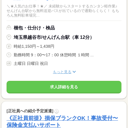
＼★人気のお仕事！★／ 未経験からスタートするカンタン軽作業♪
せんげん台駅から無料送迎バスが出ているので通勤らくらく！ もち
ろん無料駐車場完...
梱包・仕分け・検品
埼玉県越谷市/せんげん台駅（車 12分）
時給1,150円～1,438円
勤務時間 9：00〜17：00 休憩時間 １時間 ...
土曜日 日曜日 祝日
もっと見る
求人詳細を見る
[正社員への紹介予定派遣]
?
《正社員前提》損保ブランクOK！事故受付〜
保険金支払いサポート