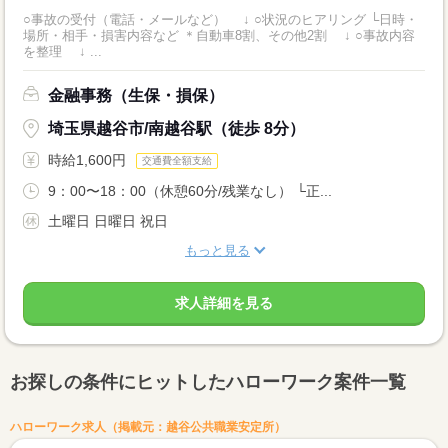
○事故の受付（電話・メールなど） ↓ ○状況のヒアリング └日時・
場所・相手・損害内容など ＊自動車8割、その他2割 ↓ ○事故内容
を整理 ↓ ...
金融事務（生保・損保）
埼玉県越谷市/南越谷駅（徒歩 8分）
時給1,600円
交通費全額支給
9：00〜18：00（休憩60分/残業なし） └正...
土曜日 日曜日 祝日
もっと見る
求人詳細を見る
お探しの条件にヒットしたハローワーク案件一覧
ハローワーク求人（掲載元：越谷公共職業安定所）