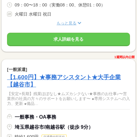
09：00〜18：00（実働08：00、休憩01：00）
火曜日 水曜日 祝日
もっと見る
求人詳細を見る
1週間以内公開
[一般派遣]
【1,600円】★事務アシスタント★大手企業
【越谷市】
【安定×長期】残業ほぼなし★ムズカシクない★事務のお仕事♪〜営
業所の社員の方々のサポートをお願いします〜 ●専用システムへの入
力、更新 ●備品...
一般事務・OA事務
埼玉県越谷市/南越谷駅（徒歩 9分）
時給1,600円
交通費全額支給