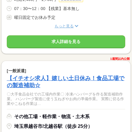
07：30〜12：00 【残業】基本無し
曜日固定でお休み予定
もっと見る
求人詳細を見る
1週間以内公開
[一般派遣]
【イチオシ求人】嬉しい土日休み！食品工場で
の製造補助☆
〇大手食品会社での工場内作業〇 冷凍ハンバーグを作る製造補助作
業。 ハンバーグ製造に使う玉ねぎやお肉の準備作業。 実際に切る作
業やこねる作業は...
その他工場・軽作業・物流・土木系
埼玉県越谷市/北越谷駅（徒歩 25分）