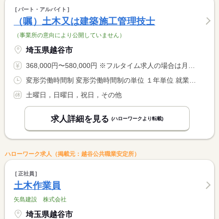
パート・アルバイト
（嘱）土木又は建築施工管理技士
（事業所の意向により公開していません）
埼玉県越谷市
368,000円〜580,000円 ※フルタイム求人の場合は月額（換算額）、パート求人の場合は時間額を表示しています。
変形労働時間制 変形労働時間制の単位 １年単位 就業時間１ 8時00分〜17時00分 就業時間に関する特記事項 【休憩時間内訳】 <BR> １０：００〜１０：１５（１５分） <BR> １２：００〜１３：００（６０分） <BR> １５：００〜１５：１５（１５分）
土曜日，日曜日，祝日，その他
求人詳細を見る
(ハローワークより転載)
ハローワーク求人（掲載元：越谷公共職業安定所）
正社員
土木作業員
矢島建設 株式会社
埼玉県越谷市