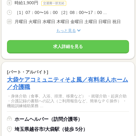
時給1,900円
交通費一部支給
［1］07：00〜16：00 ［2］08：00〜17：00 ...
月曜日 火曜日 水曜日 木曜日 金曜日 土曜日 日曜日 祝日
もっと見る
求人詳細を見る
[パート・アルバイト]
大袋ケアコミュニティそよ風／有料老人ホーム
／介護職
・身体介助（食事、入浴、排泄、移乗など） ・就寝介助・起床介助
・介護記録の書類への記入（ご利用報告など、簡単なＰＣ操作） ・
機能訓練補助業務 ...
ホームヘルパー（訪問介護等）
埼玉県越谷市/大袋駅（徒歩 5分）