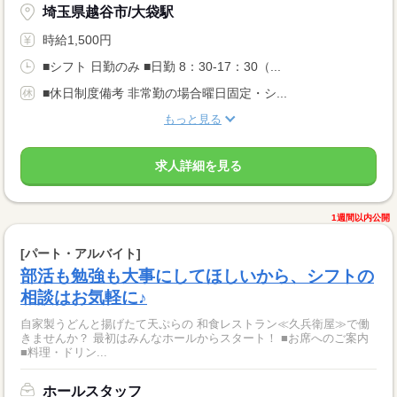
埼玉県越谷市/大袋駅
時給1,500円
■シフト 日勤のみ ■日勤 8：30-17：30（...
■休日制度備考 非常勤の場合曜日固定・シ...
もっと見る
求人詳細を見る
1週間以内公開
[パート・アルバイト]
部活も勉強も大事にしてほしいから、シフトの
相談はお気軽に♪
自家製うどんと揚げたて天ぷらの 和食レストラン≪久兵衛屋≫で働
きませんか？ 最初はみんなホールからスタート！ ■お席へのご案内
■料理・ドリン...
ホールスタッフ