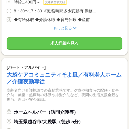
時給1,400円～
交通費全額支給
8：30〜17：30 ※勤務時間多少変動有 勤務...
◆有給休暇 ◆介護休暇 ◆育児休暇 ◆産前...
もっと見る
求人詳細を見る
[パート・アルバイト]
大袋ケアコミュニティそよ風／有料老人ホーム
／介護夜勤専従
高齢者向け介護施設での夜勤業務です。夕食や朝食時の配膳・食事
介助、就寝・起床時の移動や排泄介助など、夜間の生活支援全般を
担当。巡回や安否確認...
ホームヘルパー（訪問介護等）
埼玉県越谷市/大袋駅（徒歩 5分）