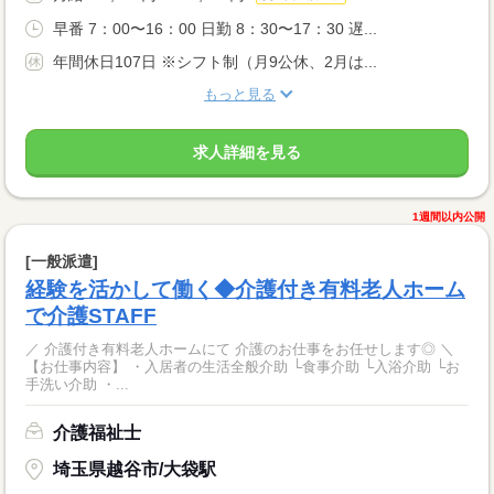
早番 7：00〜16：00 日勤 8：30〜17：30 遅...
年間休日107日 ※シフト制（月9公休、2月は...
もっと見る
求人詳細を見る
1週間以内公開
[一般派遣]
経験を活かして働く◆介護付き有料老人ホーム
で介護STAFF
／ 介護付き有料老人ホームにて 介護のお仕事をお任せします◎ ＼
【お仕事内容】 ・入居者の生活全般介助 └食事介助 └入浴介助 └お
手洗い介助 ・...
介護福祉士
埼玉県越谷市/大袋駅