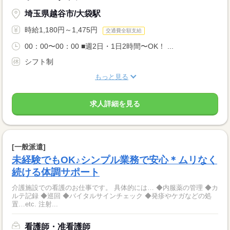
埼玉県越谷市/大袋駅
時給1,180円～1,475円
交通費全額支給
00：00〜00：00 ■週2日・1日2時間〜OK！ ...
シフト制
もっと見る
求人詳細を見る
[一般派遣]
未経験でもOK♪シンプル業務で安心＊ムリなく
続ける体調サポート
介護施設での看護のお仕事です。 具体的には… ◆内服薬の管理 ◆カ
ルテ記録 ◆巡回 ◆バイタルサインチェック ◆発疹やケガなどの処
置…etc. 注射...
看護師・准看護師