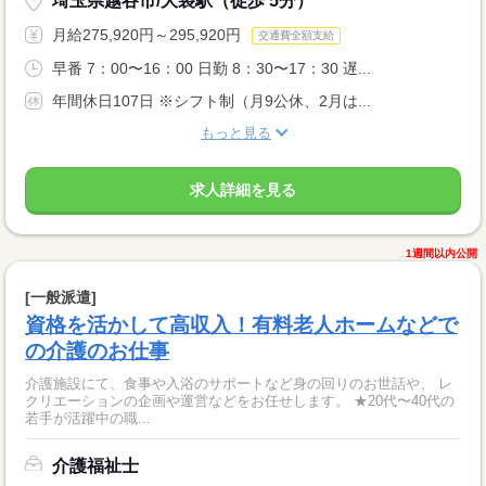
埼玉県越谷市/大袋駅（徒歩 5分）
月給275,920円～295,920円
交通費全額支給
早番 7：00〜16：00 日勤 8：30〜17：30 遅...
年間休日107日 ※シフト制（月9公休、2月は...
もっと見る
求人詳細を見る
1週間以内公開
[一般派遣]
資格を活かして高収入！有料老人ホームなどで
の介護のお仕事
介護施設にて、食事や入浴のサポートなど身の回りのお世話や、 レ
クリエーションの企画や運営などをお任せします。 ★20代〜40代の
若手が活躍中の職...
介護福祉士