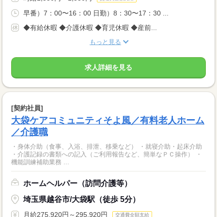
早番）7：00〜16：00 日勤）8：30〜17：30 ...
◆有給休暇 ◆介護休暇 ◆育児休暇 ◆産前...
もっと見る
求人詳細を見る
[契約社員]
大袋ケアコミュニティそよ風／有料老人ホーム
／介護職
・身体介助（食事、入浴、排泄、移乗など） ・就寝介助・起床介助
・介護記録の書類への記入（ご利用報告など、簡単なＰＣ操作） ・
機能訓練補助業務 ...
ホームヘルパー（訪問介護等）
埼玉県越谷市/大袋駅（徒歩 5分）
月給275,920円～295,920円
交通費全額支給