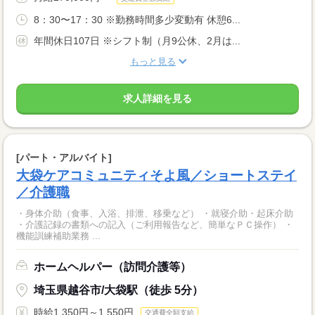
8：30〜17：30 ※勤務時間多少変動有 休憩6...
年間休日107日 ※シフト制（月9公休、2月は...
もっと見る
求人詳細を見る
[パート・アルバイト]
大袋ケアコミュニティそよ風／ショートステイ
／介護職
・身体介助（食事、入浴、排泄、移乗など） ・就寝介助・起床介助
・介護記録の書類への記入（ご利用報告など、簡単なＰＣ操作） ・
機能訓練補助業務 ...
ホームヘルパー（訪問介護等）
埼玉県越谷市/大袋駅（徒歩 5分）
時給1,350円～1,550円
交通費全額支給