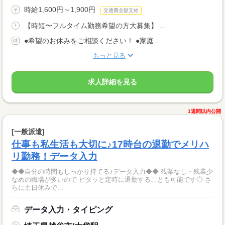
時給1,600円～1,900円
交通費全額支給
【時短〜フルタイム勤務希望の方大募集】 ...
●希望のお休みをご相談ください！ ●家庭...
もっと見る
求人詳細を見る
1週間以内公開
[一般派遣]
仕事も私生活も大切に♪17時台の退勤でメリハ
リ勤務！データ入力
◆◆自分の時間もしっかり持てる♪データ入力◆◆ 残業なし・残業少
なめの職場が多いので ピタッと定時に退勤することも可能です◎ さ
らに土日休みで...
データ入力・タイピング