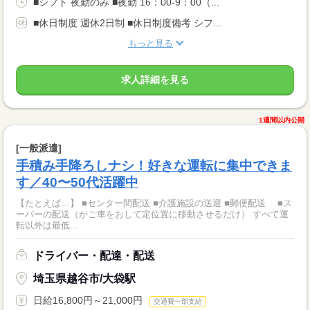
■シフト 夜勤のみ ■夜勤 16：00-9：00（...
■休日制度 週休2日制 ■休日制度備考 シフ...
もっと見る
求人詳細を見る
1週間以内公開
[一般派遣]
手積み手降ろしナシ！好きな運転に集中できま
す／40〜50代活躍中
【たとえば…】 ■センター間配送 ■介護施設の送迎 ■郵便配送 ■ス
ーパーの配送（かご車をおして定位置に移動させるだけ） すべて運
転以外は最低...
ドライバー・配達・配送
埼玉県越谷市/大袋駅
日給16,800円～21,000円
交通費一部支給