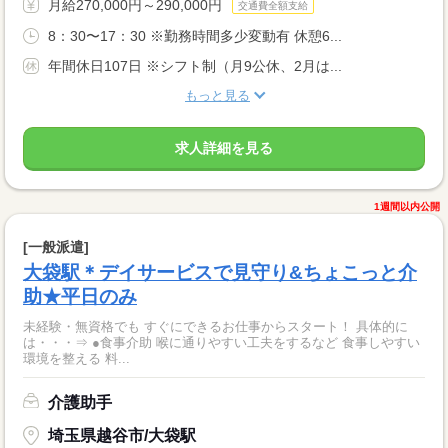
月給270,000円～290,000円
交通費全額支給
8：30〜17：30 ※勤務時間多少変動有 休憩6...
年間休日107日 ※シフト制（月9公休、2月は...
もっと見る
求人詳細を見る
1週間以内公開
[一般派遣]
大袋駅＊デイサービスで見守り&ちょこっと介
助★平日のみ
未経験・無資格でも すぐにできるお仕事からスタート！ 具体的に
は・・・⇒ ●食事介助 喉に通りやすい工夫をするなど 食事しやすい
環境を整える 料...
介護助手
埼玉県越谷市/大袋駅