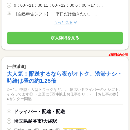
9：00〜21：00 11：00〜22：00 6：00〜17：...
【自己申告シフト】 「平日だけ働きたい」 ...
もっと見る
求人詳細を見る
1週間以内公開
[一般派遣]
大人気！配送するなら夜がオトク。渋滞ナシ・
時給は昼の約1.25倍
2〜4t、中型・大型トラックなど…。 幅広いドライバーのオシゴト、
そろってます◎ （全国に3万件以上お仕事あり！） 【お仕事の例】
●センター間配...
ドライバー・配達・配送
埼玉県越谷市/大袋駅