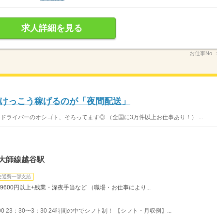
求人詳細を見る
お仕事No.
けっこう稼げるのが「夜間配送」
いドライバーのオシゴト、そろってます◎ （全国に3万件以上お仕事あり！） ...
大師線越谷駅
交通費一部支給
9600円以上+残業・深夜手当など （職場・お仕事により...
00 23：30〜3：30 24時間の中でシフト制！ 【シフト・月収例】...