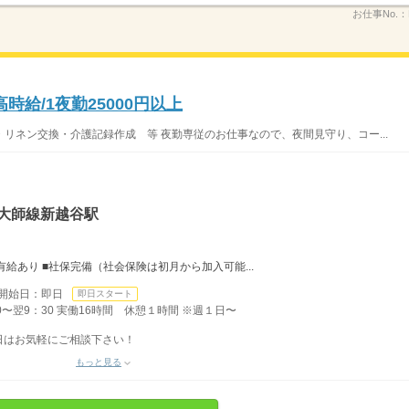
お仕事No.：
時給/1夜勤25000円以上
リネン交換・介護記録作成 等 夜勤専従のお仕事なので、夜間見守り、コー...
・大師線新越谷駅
有給あり ■社保完備（社会保険は初月から加入可能...
開始日：即日
即日スタート
0〜翌9：30 実働16時間 休憩１時間 ※週１日〜
日はお気軽にご相談下さい！
もっと見る