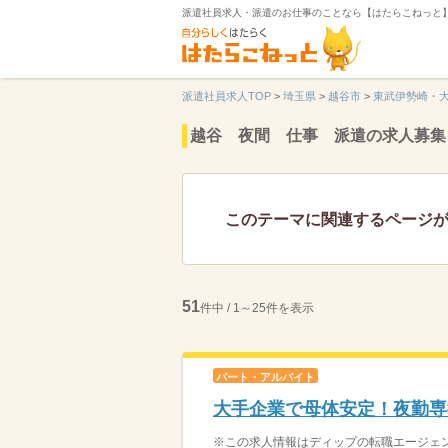
派遣社員求人・派遣のお仕事のことなら【はたらこねっと
派遣社員求人TOP
>
埼玉県
>
越谷市
>
東武伊勢崎・
越谷 夜間 仕事 派遣の求人募集
このテーマに関連するページ
51
件中 / 1～25件を表示
パート・アルバイト
大手企業で母体安定！夜勤専
※この求人情報はディップの転職エージェン