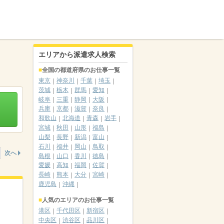
エリアから派遣求人検索
全国の都道府県のお仕事一覧
東京
神奈川
千葉
埼玉
茨城
栃木
群馬
愛知
岐阜
三重
静岡
大阪
兵庫
京都
滋賀
奈良
和歌山
北海道
青森
岩手
宮城
秋田
山形
福島
山梨
長野
新潟
富山
石川
福井
岡山
鳥取
次へ
島根
山口
香川
徳島
愛媛
高知
福岡
佐賀
長崎
熊本
大分
宮崎
鹿児島
沖縄
人気のエリアのお仕事一覧
港区
千代田区
新宿区
中央区
渋谷区
品川区