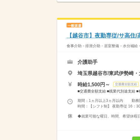
一般派遣
【越谷市】夜勤専従/サ高住/高
食事介助・排泄介助・居室整備・水分補給・
介護助手
埼玉県越谷市/東武伊勢崎
時給1,500円～
交通費全額支給
■交通費全額支給 ■残業代別途支給 ■
期間：1ヵ月以上3ヵ月以内 勤務
時間：【シフト制】 夜勤専従 16：3
◆就業可能な曜日、時間、希望休暇