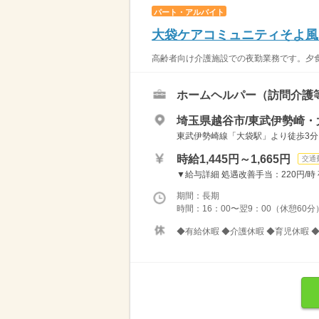
パート・アルバイト
大袋ケアコミュニティそよ風
高齢者向け介護施設での夜勤業務です。夕食
ホームヘルパー（訪問介護
埼玉県越谷市/東武伊勢崎・
東武伊勢崎線「大袋駅」より徒歩3分
時給1,445円～1,665円
交通
▼給与詳細 処遇改善手当：220円/時 夜
期間：長期
時間：16：00〜翌9：00（休憩60
◆有給休暇 ◆介護休暇 ◆育児休暇 