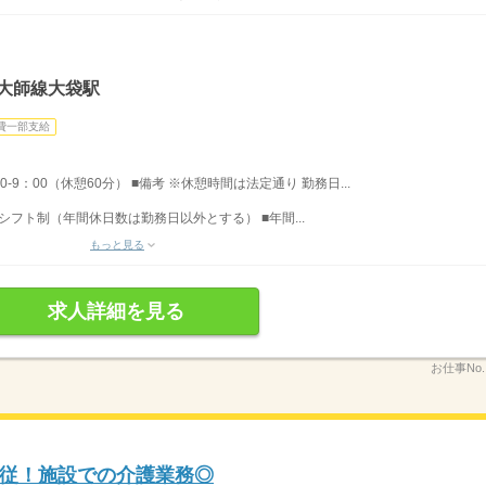
大師線大袋駅
費一部支給
0-9：00（休憩60分） ■備考 ※休憩時間は法定通り 勤務日...
 シフト制（年間休日数は勤務日以外とする） ■年間...
もっと見る
求人詳細を見る
お仕事No
従！施設での介護業務◎