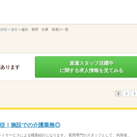
】
大師線
>
越谷
>
越谷 夜間 仕事 派遣の一覧
派遣スタッフ活躍中
があります
に関する求人情報を見てみる
1
2
3
従！施設での介護業務◎
トサービスによる職業紹介になります。 夜間専門のスタッフとして、利用者...