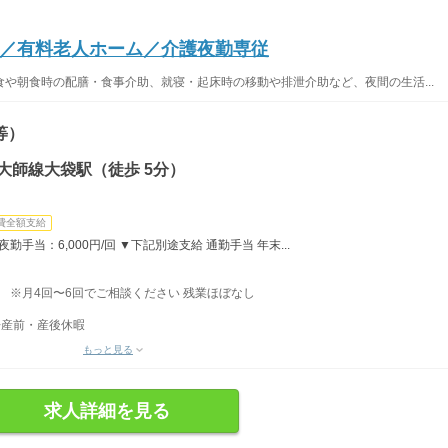
／有料老人ホーム／介護夜勤専従
や朝食時の配膳・食事介助、就寝・起床時の移動や排泄介助など、夜間の生活...
等）
大師線大袋駅（徒歩 5分）
費全額支給
勤手当：6,000円/回 ▼下記別途支給 通勤手当 年末...
分） ※月4回〜6回でご相談ください 残業ほぼなし
◆産前・産後休暇
もっと見る
求人詳細を見る