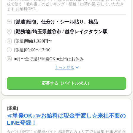
校で使う「教科書」のピッキング・梱包・出荷作業 をしていただき
ます お給料GET...
[派遣]梱包、仕分け・シール貼り、検品
[勤務地]/埼玉県越谷市 / 越谷レイクタウン駅
[派遣]
時給1,320円〜
[派遣]09:00〜17:00
■月〜金で週1/単発OK ■土日はお休み
もっと見る
応募する（バイトル求人）
[派遣]
≪単発OK♪≫お給料は現金手渡し☆来社不要の
LINE登録！
今だけ！限定！の単発バイト 越谷市西方エリアで大募集 仕事内容 学