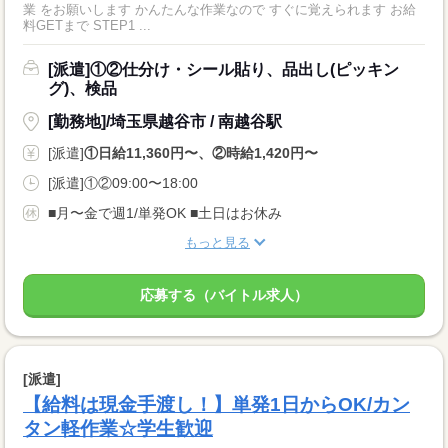
業 をお願いします かんたんな作業なので すぐに覚えられます お給
料GETまで STEP1 ...
[派遣]①②仕分け・シール貼り、品出し(ピッキン
グ)、検品
[勤務地]/埼玉県越谷市 / 南越谷駅
[派遣]
①日給11,360円〜、②時給1,420円〜
[派遣]①②09:00〜18:00
■月〜金で週1/単発OK ■土日はお休み
もっと見る
応募する（バイトル求人）
[派遣]
【給料は現金手渡し！】単発1日からOK/カン
タン軽作業☆学生歓迎