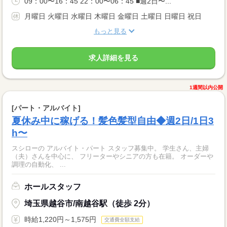
09：00〜16：45 22：00〜06：45 ■週2日〜...
月曜日 火曜日 水曜日 木曜日 金曜日 土曜日 日曜日 祝日
もっと見る
求人詳細を見る
1週間以内公開
[パート・アルバイト]
夏休み中に稼げる！髪色髪型自由◆週2日/1日3
h〜
スシローの アルバイト・パート スタッフ募集中。 学生さん、主婦
（夫）さんを中心に、 フリーターやシニアの方も在籍。 オーダーや
調理の自動化、 ...
ホールスタッフ
埼玉県越谷市/南越谷駅（徒歩 2分）
時給1,220円～1,575円
交通費全額支給