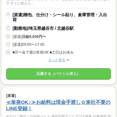
で すぐに覚えら...
[派遣]梱包、仕分け・シール貼り、倉庫管理・入出
荷
[勤務地]/埼玉県越谷市 / 北越谷駅
[派遣]
日給9,030円〜
[派遣]09:00〜17:00
■月〜金で週1/単発OK ■土日はお休み
もっと見る
応募する（バイトル求人）
[派遣]
≪単発OK♪≫お給料は現金手渡し☆来社不要の
LINE登録！
今だけ！限定！の単発バイト 越谷市西方エリアで大募集 仕事内容 学