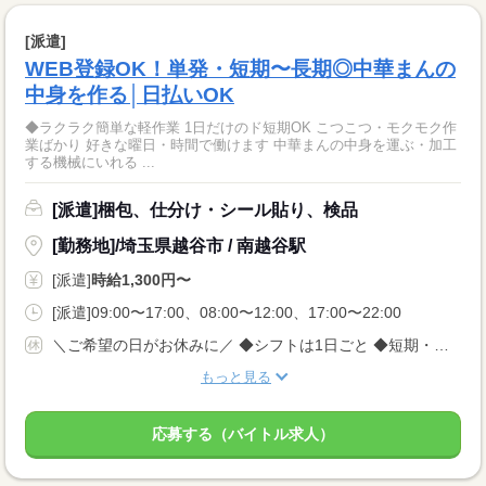
[派遣]
WEB登録OK！単発・短期〜長期◎中華まんの
中身を作る│日払いOK
◆ラクラク簡単な軽作業 1日だけのド短期OK こつこつ・モクモク作
業ばかり 好きな曜日・時間で働けます 中華まんの中身を運ぶ・加工
する機械にいれる ...
[派遣]梱包、仕分け・シール貼り、検品
[勤務地]/埼玉県越谷市 / 南越谷駅
[派遣]
時給1,300円〜
[派遣]09:00〜17:00、08:00〜12:00、17:00〜22:00
＼ご希望の日がお休みに／ ◆シフトは1日ごと ◆短期・単発OK ◆期間限定（春・夏・冬休み） ◆平日のみ、土日のみOK もちろん自分に合った お仕事を選ぶことができます
もっと見る
応募する（バイトル求人）