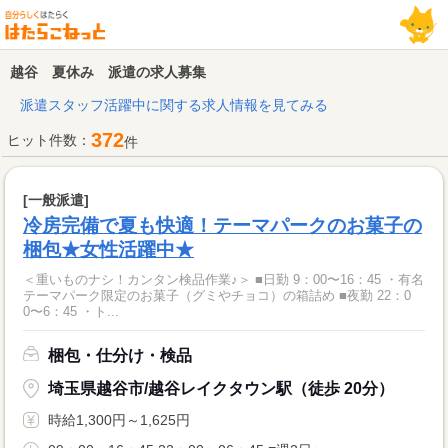
越谷 夏休み 派遣の求人募集
派遣スタッフ活躍中に関する求人情報を見てみる
372
ヒット件数：
件
[一般派遣]
冷房完備で夏も快適！テーマパークのお菓子の
梱包★女性活躍中★
＜重いものナシ！カンタン検品作業♪＞ ■日勤 9：00〜16：45 ・有名
テーマパーク限定のお菓子（グミやチョコ）の箱詰め ■夜勤 22：0
0〜6：45 ・ト...
梱包・仕分け・検品
埼玉県越谷市/越谷レイクタウン駅（徒歩 20分）
時給1,300円～1,625円