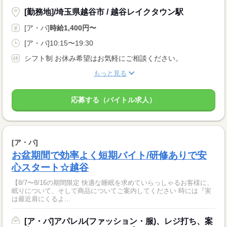
[勤務地]/埼玉県越谷市 / 越谷レイクタウン駅
[ア・パ]
時給1,400円〜
[ア・パ]10:15〜19:30
シフト制 お休み希望はお気軽にご相談ください。
もっと見る
応募する（バイトル求人）
[ア・パ]
お盆期間で効率よく短期バイト/研修ありで安
心スタート☆越谷
【8/7〜8/16の期間限定 快適な睡眠を求めていらっしゃるお客様に、
眠りについて、そして商品についてご案内してください 時には『実
は最近肩にくるよ...
[ア・パ]アパレル(ファッション・服)、レジ打ち、案