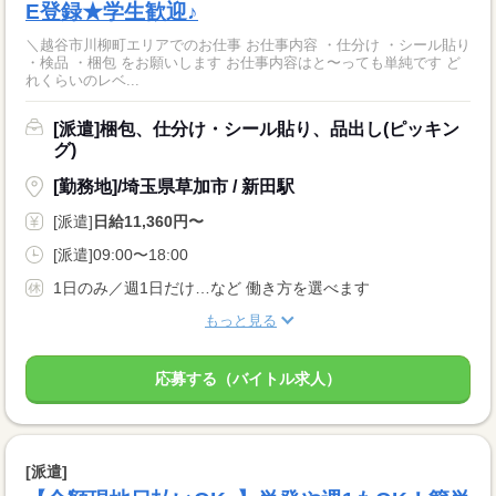
E登録★学生歓迎♪
＼越谷市川柳町エリアでのお仕事 お仕事内容 ・仕分け ・シール貼り
・検品 ・梱包 をお願いします お仕事内容はと〜っても単純です ど
れくらいのレベ...
[派遣]梱包、仕分け・シール貼り、品出し(ピッキン
グ)
[勤務地]/埼玉県草加市 / 新田駅
[派遣]
日給11,360円〜
[派遣]09:00〜18:00
1日のみ／週1日だけ…など 働き方を選べます
もっと見る
応募する（バイトル求人）
[派遣]