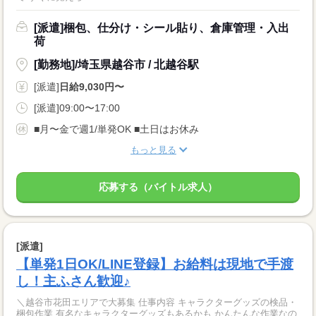
[派遣]梱包、仕分け・シール貼り、倉庫管理・入出
荷
[勤務地]/埼玉県越谷市 / 北越谷駅
[派遣]
日給9,030円〜
[派遣]09:00〜17:00
■月〜金で週1/単発OK ■土日はお休み
もっと見る
応募する（バイトル求人）
[派遣]
【単発1日OK/LINE登録】お給料は現地で手渡
し！主ふさん歓迎♪
＼越谷市花田エリアで大募集 仕事内容 キャラクターグッズの検品・
梱包作業 有名なキャラクターグッズもあるかも かんたんな作業なの