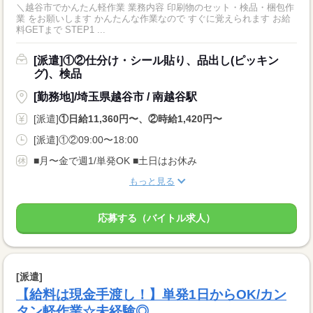
＼越谷市でかんたん軽作業 業務内容 印刷物のセット・検品・梱包作
業 をお願いします かんたんな作業なので すぐに覚えられます お給
料GETまで STEP1 ...
[派遣]①②仕分け・シール貼り、品出し(ピッキン
グ)、検品
[勤務地]/埼玉県越谷市 / 南越谷駅
[派遣]
①日給11,360円〜、②時給1,420円〜
[派遣]①②09:00〜18:00
■月〜金で週1/単発OK ■土日はお休み
もっと見る
応募する（バイトル求人）
[派遣]
【給料は現金手渡し！】単発1日からOK/カン
タン軽作業☆未経験◎