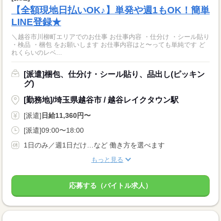
【全額現地日払いOK♪】単発や週1もOK！簡単
LINE登録★
＼越谷市川柳町エリアでのお仕事 お仕事内容 ・仕分け ・シール貼り
・検品 ・梱包 をお願いします お仕事内容はと〜っても単純です ど
れくらいのレベ...
[派遣]梱包、仕分け・シール貼り、品出し(ピッキン
グ)
[勤務地]/埼玉県越谷市 / 越谷レイクタウン駅
[派遣]
日給11,360円〜
[派遣]09:00〜18:00
1日のみ／週1日だけ…など 働き方を選べます
もっと見る
応募する（バイトル求人）