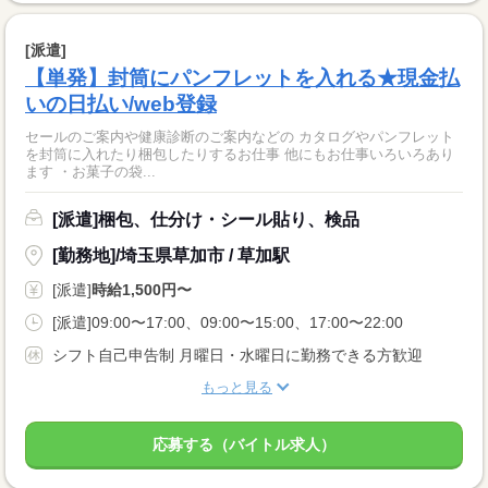
[派遣]
【単発】封筒にパンフレットを入れる★現金払
いの日払い/web登録
セールのご案内や健康診断のご案内などの カタログやパンフレット
を封筒に入れたり梱包したりするお仕事 他にもお仕事いろいろあり
ます ・お菓子の袋...
[派遣]梱包、仕分け・シール貼り、検品
[勤務地]/埼玉県草加市 / 草加駅
[派遣]
時給1,500円〜
[派遣]09:00〜17:00、09:00〜15:00、17:00〜22:00
シフト自己申告制 月曜日・水曜日に勤務できる方歓迎
もっと見る
応募する（バイトル求人）