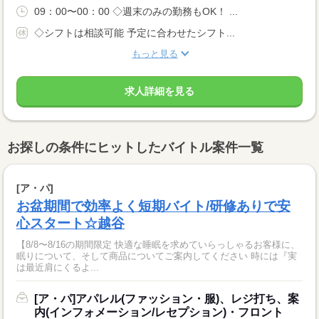
09：00〜00：00 ◇週末のみの勤務もOK！ ...
◇シフトは相談可能 予定に合わせたシフト...
もっと見る
求人詳細を見る
お探しの条件にヒットしたバイトル案件一覧
[ア・パ]
お盆期間で効率よく短期バイト/研修ありで安
心スタート☆越谷
【8/8〜8/16の期間限定 快適な睡眠を求めていらっしゃるお客様に、
眠りについて、そして商品についてご案内してください 時には『実
は最近肩にくるよ...
[ア・パ]アパレル(ファッション・服)、レジ打ち、案
内(インフォメーション/レセプション)・フロント