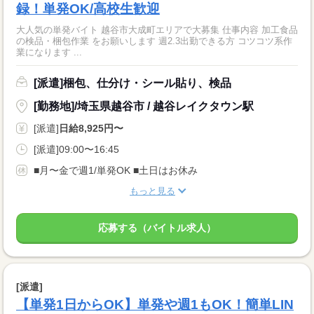
録！単発OK/高校生歓迎
大人気の単発バイト 越谷市大成町エリアで大募集 仕事内容 加工食品
の検品・梱包作業 をお願いします 週2.3出勤できる方 コツコツ系作
業になります ...
[派遣]梱包、仕分け・シール貼り、検品
[勤務地]/埼玉県越谷市 / 越谷レイクタウン駅
[派遣]
日給8,925円〜
[派遣]09:00〜16:45
■月〜金で週1/単発OK ■土日はお休み
もっと見る
応募する（バイトル求人）
[派遣]
【単発1日からOK】単発や週1もOK！簡単LIN