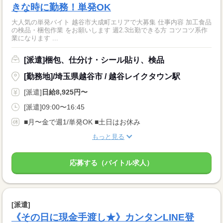
きな時に勤務！単発OK
大人気の単発バイト 越谷市大成町エリアで大募集 仕事内容 加工食品
の検品・梱包作業 をお願いします 週2.3出勤できる方 コツコツ系作
業になります ...
[派遣]梱包、仕分け・シール貼り、検品
[勤務地]/埼玉県越谷市 / 越谷レイクタウン駅
[派遣]
日給8,925円〜
[派遣]09:00〜16:45
■月〜金で週1/単発OK ■土日はお休み
もっと見る
応募する（バイトル求人）
[派遣]
《その日に現金手渡し★》カンタンLINE登