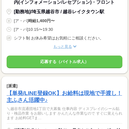
内(インフォメーション/レセプション)・フロント
[勤務地]/埼玉県越谷市 / 越谷レイクタウン駅
[ア・パ]
時給1,400円〜
[ア・パ]10:15〜19:30
シフト制 お休み希望はお気軽にご相談ください。
もっと見る
応募する（バイトル求人）
[派遣]
【単発/LINE登録OK】お給料は現地で手渡し！
主ふさん活躍中♪
＼越谷市流通団地1丁目で大募集 仕事内容 ディスプレイのシール貼
り・検品作業 をお願いします かんたんな作業なので すぐに覚えられ
ます お給料GETま...