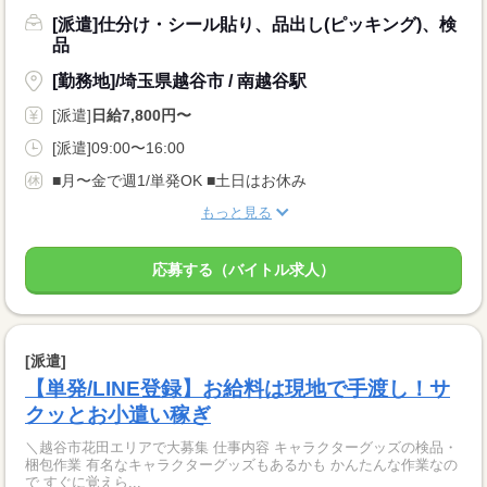
[派遣]仕分け・シール貼り、品出し(ピッキング)、検
品
[勤務地]/埼玉県越谷市 / 南越谷駅
[派遣]
日給7,800円〜
[派遣]09:00〜16:00
■月〜金で週1/単発OK ■土日はお休み
もっと見る
応募する（バイトル求人）
[派遣]
【単発/LINE登録】お給料は現地で手渡し！サ
クッとお小遣い稼ぎ
＼越谷市花田エリアで大募集 仕事内容 キャラクターグッズの検品・
梱包作業 有名なキャラクターグッズもあるかも かんたんな作業なの
で すぐに覚えら...