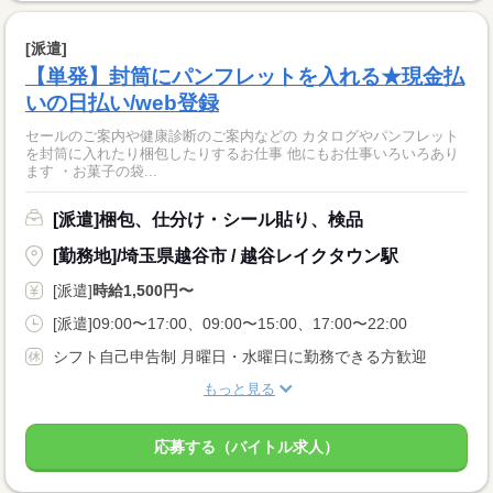
[派遣]
【単発】封筒にパンフレットを入れる★現金払
いの日払い/web登録
セールのご案内や健康診断のご案内などの カタログやパンフレット
を封筒に入れたり梱包したりするお仕事 他にもお仕事いろいろあり
ます ・お菓子の袋...
[派遣]梱包、仕分け・シール貼り、検品
[勤務地]/埼玉県越谷市 / 越谷レイクタウン駅
[派遣]
時給1,500円〜
[派遣]09:00〜17:00、09:00〜15:00、17:00〜22:00
シフト自己申告制 月曜日・水曜日に勤務できる方歓迎
もっと見る
応募する（バイトル求人）