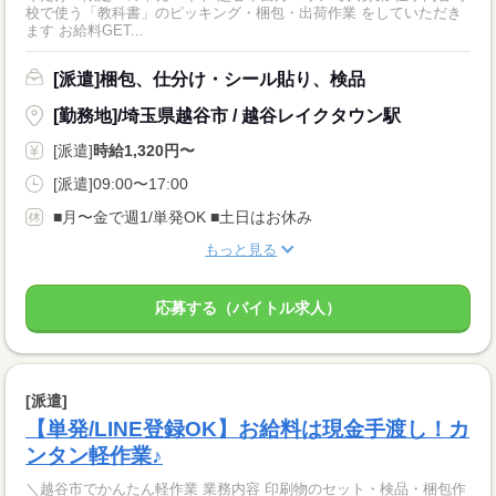
校で使う「教科書」のピッキング・梱包・出荷作業 をしていただき
ます お給料GET...
[派遣]梱包、仕分け・シール貼り、検品
[勤務地]/埼玉県越谷市 / 越谷レイクタウン駅
[派遣]
時給1,320円〜
[派遣]09:00〜17:00
■月〜金で週1/単発OK ■土日はお休み
もっと見る
応募する（バイトル求人）
[派遣]
【単発/LINE登録OK】お給料は現金手渡し！カ
ンタン軽作業♪
＼越谷市でかんたん軽作業 業務内容 印刷物のセット・検品・梱包作