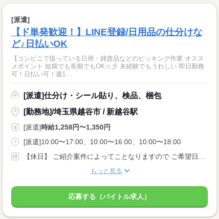
[派遣]
【ド単発歓迎！】LINE登録/日用品の仕分けな
ど♪日払いOK
【コンビニで扱っている日用・雑貨品などのピッキング作業 オスス
メポイント 短期でも長期でもOK☆彡 未経験でもうれしい 即日勤務
可！日払い可！週1...
[派遣]仕分け・シール貼り、検品、梱包
[勤務地]/埼玉県越谷市 / 新越谷駅
[派遣]
時給1,258円〜1,350円
[派遣]10:00〜17:00、10:00〜16:00、10:00〜18:00
【休日】 ご紹介案件によってことなりますので ご希望日を登録時にご相談ください！ 土曜、日曜、祝祭日のみ お仕事可能な方大歓迎です☆ 週末＆祝祭日限定のお仕事案件も ございますので諦めないで下さい！
もっと見る
応募する（バイトル求人）