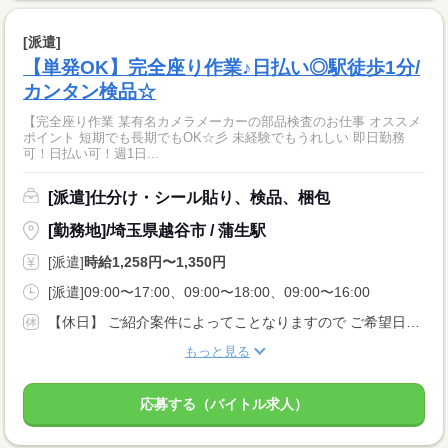
[派遣]
【単発OK】完全座り作業♪日払い◎駅徒歩1分/
カンタン検品☆
【完全座り作業 某有名カメラメーカーの部品検査のお仕事 オススメ
ポイント 短期でも長期でもOK☆彡 未経験でもうれしい 即日勤務
可！日払い可！週1日...
[派遣]仕分け・シール貼り、検品、梱包
[勤務地]/埼玉県越谷市 / 蒲生駅
[派遣]
時給1,258円〜1,350円
[派遣]09:00〜17:00、09:00〜18:00、09:00〜16:00
【休日】 ご紹介案件によってことなりますので ご希望日を登録時にご相談ください！ 土曜、日曜、祝祭日のみ お仕事可能な方大歓迎です☆ 週末＆祝祭日限定のお仕事案件も ございますので諦めないで下さい！
もっと見る
応募する（バイトル求人）