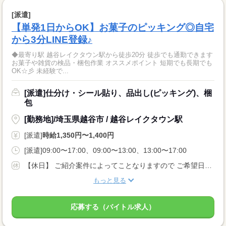
[派遣]
【単発1日からOK】お菓子のピッキング◎自宅
から3分LINE登録♪
◆最寄り駅 越谷レイクタウン駅から徒歩20分 徒歩でも通勤できます
お菓子や雑貨の検品・梱包作業 オススメポイント 短期でも長期でも
OK☆彡 未経験で...
[派遣]仕分け・シール貼り、品出し(ピッキング)、梱
包
[勤務地]/埼玉県越谷市 / 越谷レイクタウン駅
[派遣]
時給1,350円〜1,400円
[派遣]09:00〜17:00、09:00〜13:00、13:00〜17:00
【休日】 ご紹介案件によってことなりますので ご希望日を登録時にご相談ください！ 土曜、日曜、祝祭日のみ お仕事可能な方大歓迎です☆ 週末＆祝祭日限定のお仕事案件も ございますので諦めないで下さい！
もっと見る
応募する（バイトル求人）