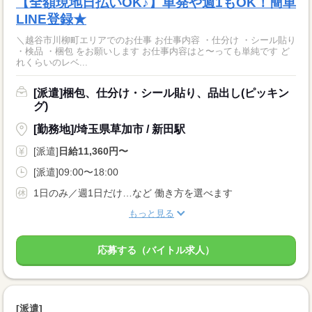
【全額現地日払いOK♪】単発や週1もOK！簡単
LINE登録★
＼越谷市川柳町エリアでのお仕事 お仕事内容 ・仕分け ・シール貼り
・検品 ・梱包 をお願いします お仕事内容はと〜っても単純です ど
れくらいのレベ...
[派遣]梱包、仕分け・シール貼り、品出し(ピッキン
グ)
[勤務地]/埼玉県草加市 / 新田駅
[派遣]
日給11,360円〜
[派遣]09:00〜18:00
1日のみ／週1日だけ…など 働き方を選べます
もっと見る
応募する（バイトル求人）
[派遣]