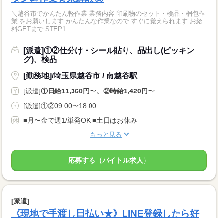
＼越谷市でかんたん軽作業 業務内容 印刷物のセット・検品・梱包作
業 をお願いします かんたんな作業なので すぐに覚えられます お給
料GETまで STEP1 ...
[派遣]①②仕分け・シール貼り、品出し(ピッキン
グ)、検品
[勤務地]/埼玉県越谷市 / 南越谷駅
[派遣]
①日給11,360円〜、②時給1,420円〜
[派遣]①②09:00〜18:00
■月〜金で週1/単発OK ■土日はお休み
もっと見る
応募する（バイトル求人）
[派遣]
《現地で手渡し日払い★》LINE登録したら好