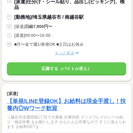
[派遣]仕分け・シール貼り、品出し(ピッキング)、検
品
[勤務地]/埼玉県越谷市 / 南越谷駅
[派遣]
日給7,800円〜
[派遣]09:00〜16:00
■月〜金で週1/単発OK ■土日はお休み
もっと見る
応募する（バイトル求人）
[派遣]
【単発/LINE登録OK】お給料は現金手渡し！扶
養内◎Wワーク歓迎
＼越谷市流通団地1丁目で大募集 仕事内容 ディスプレイのシール貼
り・検品作業 をお願いします かんたんな作業なので すぐに覚えられ
ます お給料GETま...