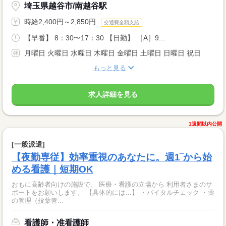
埼玉県越谷市/南越谷駅
時給2,400円～2,850円
交通費全額支給
【早番】 8：30〜17：30 【日勤】 ［A］9...
月曜日 火曜日 水曜日 木曜日 金曜日 土曜日 日曜日 祝日
もっと見る
求人詳細を見る
1週間以内公開
[一般派遣]
【夜勤専従】効率重視のあなたに。週1‾から始
める看護｜短期OK
おもに高齢者向けの施設で、 医療・看護の立場から 利用者さまのサ
ポートをお願いします。 【具体的には…】 ・バイタルチェック ・薬
の管理（投薬管...
看護師・准看護師