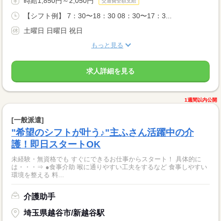
時給1,850円～2,050円
交通費全額支給
【シフト例】 7：30〜18：30 08：30〜17：3...
土曜日 日曜日 祝日
もっと見る
求人詳細を見る
1週間以内公開
[一般派遣]
"希望のシフトが叶う♪"主ふさん活躍中の介
護！即日スタートOK
未経験・無資格でも すぐにできるお仕事からスタート！ 具体的に
は・・・⇒ ●食事介助 喉に通りやすい工夫をするなど 食事しやすい
環境を整える 料...
介護助手
埼玉県越谷市/新越谷駅