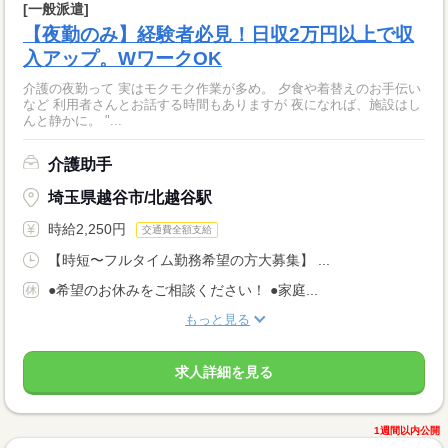
[一般派遣]
【夜勤のみ】経験者必見！日収2万円以上で収
入アップ。WワークOK
介護の夜勤って 実はモクモク作業が多め。 夕食や着替えのお手伝い
など 利用者さんとお話する時間もありますが 夜になれば、施設はし
んと静かに。 "...
介護助手
埼玉県越谷市/北越谷駅
時給2,250円
交通費全額支給
【時短〜フルタイム勤務希望の方大募集】 ...
●希望のお休みをご相談ください！ ●家庭...
もっと見る
求人詳細を見る
1週間以内公開