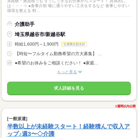
未経験・無資格でも すぐにできるお仕事からスタート！ 具体的に
は・・・⇒ ●食事介助 喉に通りやすい工夫をするなど 食事しやすい
環境を整える 料...
介護助手
埼玉県越谷市/新越谷駅
時給1,600円～1,900円
交通費全額支給
【時短〜フルタイム勤務希望の方大募集】 ...
●希望のお休みをご相談ください！ ●家庭...
もっと見る
求人詳細を見る
1週間以内公開
[一般派遣]
半数以上が未経験スタート！経験積んで収入ア
ップ♪週3〜◇介護