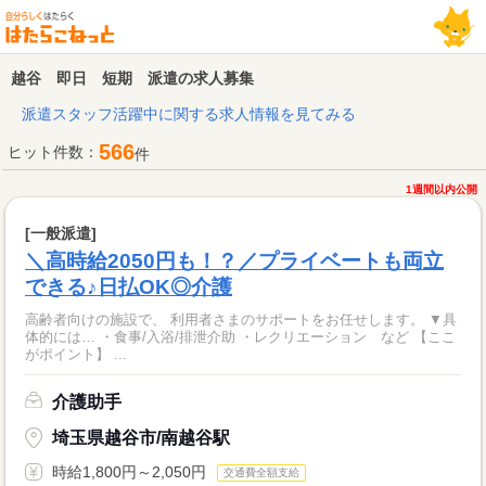
越谷 即日 短期 派遣の求人募集
派遣スタッフ活躍中に関する求人情報を見てみる
566
ヒット件数：
件
1週間以内公開
[一般派遣]
＼高時給2050円も！？／プライベートも両立
できる♪日払OK◎介護
高齢者向けの施設で、 利用者さまのサポートをお任せします。 ▼具
体的には… ・食事/入浴/排泄介助 ・レクリエーション など 【ここ
がポイント】 ...
介護助手
埼玉県越谷市/南越谷駅
時給1,800円～2,050円
交通費全額支給