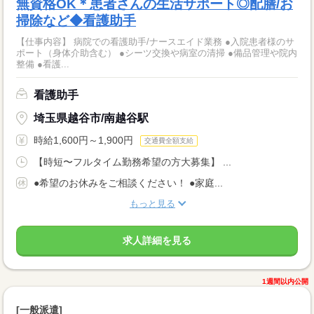
無資格OK＊患者さんの生活サポート◎配膳/お
掃除など◆看護助手
【仕事内容】 病院での看護助手/ナースエイド業務 ●入院患者様のサ
ポート（身体介助含む） ●シーツ交換や病室の清掃 ●備品管理や院内
整備 ●看護...
看護助手
埼玉県越谷市/南越谷駅
時給1,600円～1,900円
交通費全額支給
【時短〜フルタイム勤務希望の方大募集】 ...
●希望のお休みをご相談ください！ ●家庭...
もっと見る
求人詳細を見る
1週間以内公開
[一般派遣]