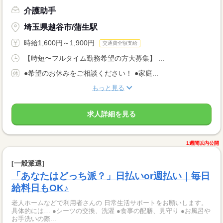
介護助手
埼玉県越谷市/蒲生駅
時給1,600円～1,900円
交通費全額支給
【時短〜フルタイム勤務希望の方大募集】 ...
●希望のお休みをご相談ください！ ●家庭...
もっと見る
求人詳細を見る
1週間以内公開
[一般派遣]
「あなたはどっち派？」日払いor週払い｜毎日
給料日もOK♪
老人ホームなどで利用者さんの 日常生活サポートをお願いします。
具体的には… ●シーツの交換、洗濯 ●食事の配膳、見守り ●お風呂や
お手洗いの際...