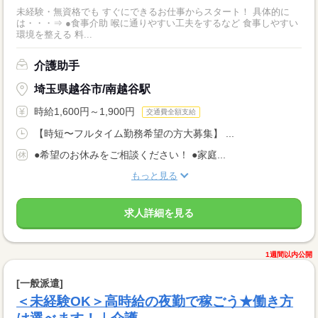
未経験・無資格でも すぐにできるお仕事からスタート！ 具体的に
は・・・⇒ ●食事介助 喉に通りやすい工夫をするなど 食事しやすい
環境を整える 料...
介護助手
埼玉県越谷市/南越谷駅
時給1,600円～1,900円
交通費全額支給
【時短〜フルタイム勤務希望の方大募集】 ...
●希望のお休みをご相談ください！ ●家庭...
もっと見る
求人詳細を見る
1週間以内公開
[一般派遣]
＜未経験OK＞高時給の夜勤で稼ごう★働き方