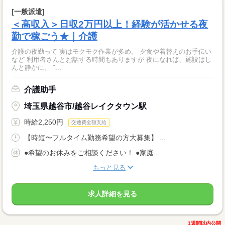
[一般派遣]
＜高収入＞日収2万円以上！経験が活かせる夜
勤で稼ごう★｜介護
介護の夜勤って 実はモクモク作業が多め。 夕食や着替えのお手伝い
など 利用者さんとお話する時間もありますが 夜になれば、施設はし
んと静かに。 "...
介護助手
埼玉県越谷市/越谷レイクタウン駅
時給2,250円
交通費全額支給
【時短〜フルタイム勤務希望の方大募集】 ...
●希望のお休みをご相談ください！ ●家庭...
もっと見る
求人詳細を見る
1週間以内公開