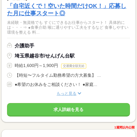
「自宅近くで！空いた時間だけOK！」応募し
た月に仕事スタート◎
未経験・無資格でも すぐにできるお仕事からスタート！ 具体的に
は・・・⇒ ●食事介助 喉に通りやすい工夫をするなど 食事しやすい
環境を整える 料...
介護助手
埼玉県越谷市/せんげん台駅
時給1,600円～1,900円
交通費全額支給
【時短〜フルタイム勤務希望の方大募集】 ...
●希望のお休みをご相談ください！ ●家庭...
もっと見る
求人詳細を見る
1週間以内公開