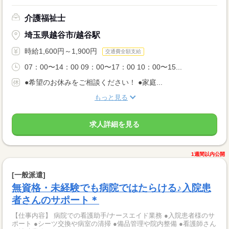
介護福祉士
埼玉県越谷市/越谷駅
時給1,600円～1,900円
交通費全額支給
07：00〜14：00 09：00〜17：00 10：00〜15...
●希望のお休みをご相談ください！ ●家庭...
もっと見る
求人詳細を見る
1週間以内公開
[一般派遣]
無資格・未経験でも病院ではたらける♪入院患
者さんのサポート＊
【仕事内容】 病院での看護助手/ナースエイド業務 ●入院患者様のサ
ポート ●シーツ交換や病室の清掃 ●備品管理や院内整備 ●看護師さん