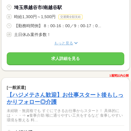
埼玉県越谷市/南越谷駅
時給1,300円～1,500円
交通費全額支給
【勤務時間例】 8：00-16：00／9：00-17：0...
土日休み案件多数！
もっと見る
求人詳細を見る
1週間以内公開
[一般派遣]
【ハジメテさん歓迎】お仕事スタート後もしっ
かりフォロー◎介護
未経験・無資格でも すぐにできるお仕事からスタート！ 具体的に
は・・・⇒ ●食事介助 喉に通りやすい工夫をするなど 食事しやすい
環境を整える 料...