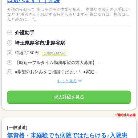
は選べます！｜介護
介護の夜勤って 実はモクモク作業が多め。 夕食や着替えのお手伝い
など 利用者さんとお話する時間もありますが 夜になれば、施設はし
んと静かに。 "...
介護助手
埼玉県越谷市/北越谷駅
時給2,250円
交通費全額支給
【時短〜フルタイム勤務希望の方大募集】 ...
●希望のお休みをご相談ください！ ●家庭...
もっと見る
求人詳細を見る
1週間以内公開
[一般派遣]
無資格・未経験でも病院ではたらける♪入院患