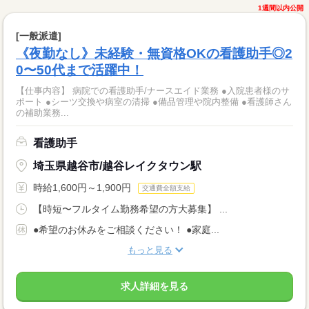
1週間以内公開
[一般派遣]
《夜勤なし》未経験・無資格OKの看護助手◎2
0〜50代まで活躍中！
【仕事内容】 病院での看護助手/ナースエイド業務 ●入院患者様のサ
ポート ●シーツ交換や病室の清掃 ●備品管理や院内整備 ●看護師さん
の補助業務...
看護助手
埼玉県越谷市/越谷レイクタウン駅
時給1,600円～1,900円
交通費全額支給
【時短〜フルタイム勤務希望の方大募集】 ...
●希望のお休みをご相談ください！ ●家庭...
もっと見る
求人詳細を見る