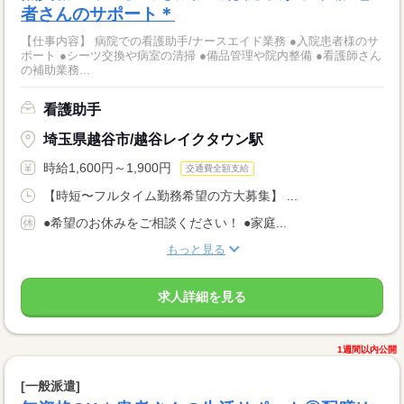
者さんのサポート＊
【仕事内容】 病院での看護助手/ナースエイド業務 ●入院患者様のサ
ポート ●シーツ交換や病室の清掃 ●備品管理や院内整備 ●看護師さん
の補助業務...
看護助手
埼玉県越谷市/越谷レイクタウン駅
時給1,600円～1,900円
交通費全額支給
【時短〜フルタイム勤務希望の方大募集】 ...
●希望のお休みをご相談ください！ ●家庭...
もっと見る
求人詳細を見る
1週間以内公開
[一般派遣]