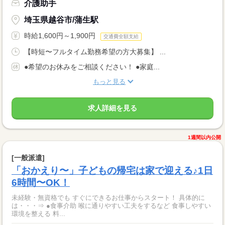
介護助手
埼玉県越谷市/蒲生駅
時給1,600円～1,900円
交通費全額支給
【時短〜フルタイム勤務希望の方大募集】 ...
●希望のお休みをご相談ください！ ●家庭...
もっと見る
求人詳細を見る
1週間以内公開
[一般派遣]
「おかえり〜」子どもの帰宅は家で迎える♪1日
6時間〜OK！
未経験・無資格でも すぐにできるお仕事からスタート！ 具体的に
は・・・⇒ ●食事介助 喉に通りやすい工夫をするなど 食事しやすい
環境を整える 料...