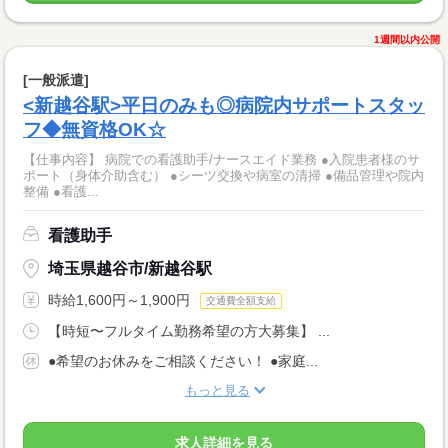
1週間以内公開
[一般派遣]
<新越谷駅>平日のみも◎病院内サポートスタッ
フ◆無資格OK☆
【仕事内容】 病院での看護助手/ナースエイド業務 ●入院患者様のサ
ポート（身体介助含む） ●シーツ交換や病室の清掃 ●備品管理や院内
整備 ●看護...
看護助手
埼玉県越谷市/新越谷駅
時給1,600円～1,900円
交通費全額支給
【時短〜フルタイム勤務希望の方大募集】 ...
●希望のお休みをご相談ください！ ●家庭...
もっと見る
求人詳細を見る