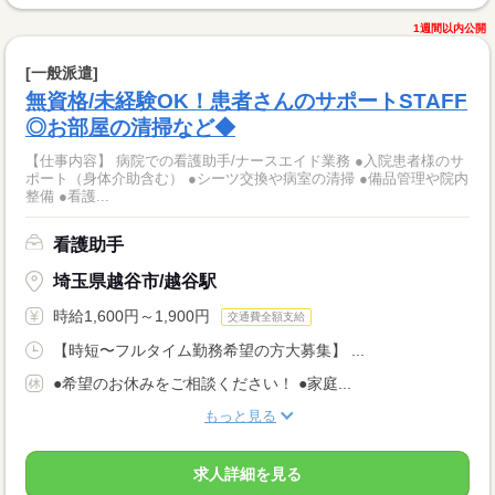
1週間以内公開
[一般派遣]
無資格/未経験OK！患者さんのサポートSTAFF
◎お部屋の清掃など◆
【仕事内容】 病院での看護助手/ナースエイド業務 ●入院患者様のサ
ポート（身体介助含む） ●シーツ交換や病室の清掃 ●備品管理や院内
整備 ●看護...
看護助手
埼玉県越谷市/越谷駅
時給1,600円～1,900円
交通費全額支給
【時短〜フルタイム勤務希望の方大募集】 ...
●希望のお休みをご相談ください！ ●家庭...
もっと見る
求人詳細を見る