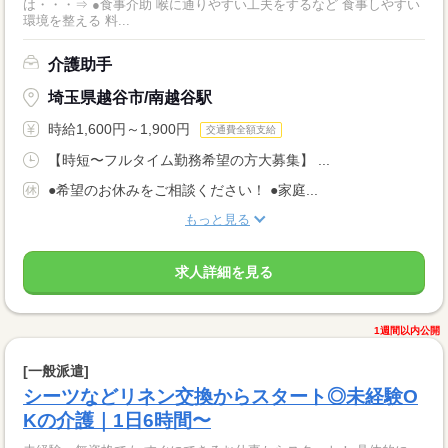
は・・・⇒ ●食事介助 喉に通りやすい工夫をするなど 食事しやすい
環境を整える 料...
介護助手
埼玉県越谷市/南越谷駅
時給1,600円～1,900円
交通費全額支給
【時短〜フルタイム勤務希望の方大募集】 ...
●希望のお休みをご相談ください！ ●家庭...
もっと見る
求人詳細を見る
1週間以内公開
[一般派遣]
シーツなどリネン交換からスタート◎未経験O
Kの介護｜1日6時間〜