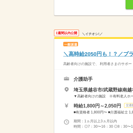
1週間以内公開
＼イチオシ!／
一般派遣
＼高時給2050円も！？／プ
高齢者向けの施設で、 利用者さまのサポートを
介護助手
埼玉県越谷市/武蔵野線南越
▼高齢者向けの施設 ※有料老人ホー
時給1,800円～2,050円
交通
■有資格者 1,800円〜 ■介護福祉士 
期間：1ヵ月以上3ヵ月以内
時間：◎7：30〜16：30 ◎8：30