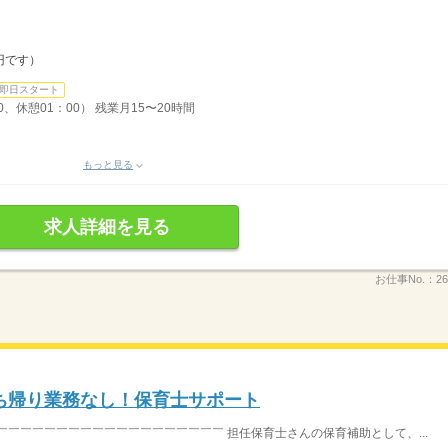
円です）
即日スタート
0、休憩01：00） 残業月15〜20時間
もっと見る
求人詳細を見る
お仕事No.：
26
ち帰り業務なし！保育士サポート
￣￣￣￣￣￣￣￣￣￣￣￣￣￣￣￣￣￣￣ 担任保育士さんの保育補助として、...