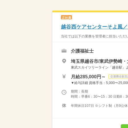
正社員
越谷西ケアセンターそよ風／
当社では以下の業務を管理者に担当いただい
介護福祉士
埼玉県越谷市/東武伊勢崎・
東武スカイツリーライン「越谷駅」
月給285,000円～
交通費全額支
▼給与詳細 資格手当：5,000〜25,000
期間：長期
時間：早番6：30〜15：30 日勤8：30
年間休日107日 ※シフト制（月9公休