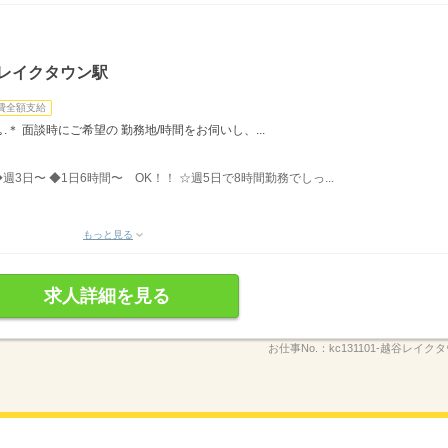
谷レイクタウン駅
費全額支給
ﾟ＊.｡.＊ 面談時にご希望の 勤務地/時間をお伺いし、...
◆週3日〜 ◆1日6時間〜 OK！！ ☆週5日で8時間勤務でしっ...
もっと見る
求人詳細を見る
お仕事No.：
kc131101-越谷レイクタ