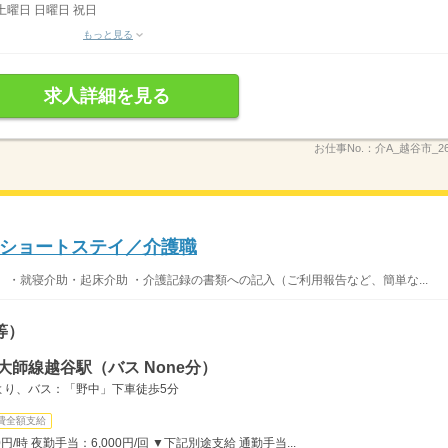
土曜日 日曜日 祝日
もっと見る
求人詳細を見る
お仕事No.：
介A_越谷市_26
ショートステイ／介護職
 ・就寝介助・起床介助 ・介護記録の書類への記入（ご利用報告など、簡単な...
等）
大師線越谷駅（バス None分）
より、バス：「野中」下車徒歩5分
費全額支給
/時 夜勤手当：6,000円/回 ▼下記別途支給 通勤手当...