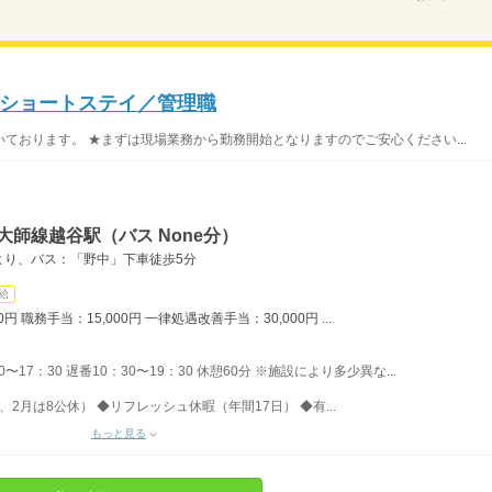
ショートステイ／管理職
ております。 ★まずは現場業務から勤務開始となりますのでご安心ください...
大師線越谷駅（バス None分）
より、バス：「野中」下車徒歩5分
給
円 職務手当：15,000円 一律処遇改善手当：30,000円 ...
〜17：30 遅番10：30〜19：30 休憩60分 ※施設により多少異な...
、2月は8公休） ◆リフレッシュ休暇（年間17日） ◆有...
もっと見る