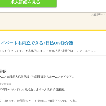
求人詳細を見る
お仕事No.：
ライベートも両立できる♪日払OK◎介護
お任せします。 ▼具体的には… ・食事/入浴/排泄介助 ・レクリエーシ...
谷駅
ム／介護老人保健施設／特別養護老人ホーム／デイケア...
費全額支給
1,850円〜 ☆いずれも昇給あります <月収例/介護福祉...
〜17：30 ※他、時間帯など お気軽にご相談下さいね。 ＼家...