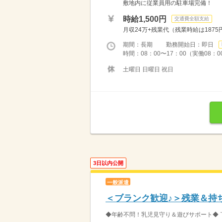
敷地内に従業員用の駐車場完備！
時給1,500円
交通費全額支給
月収24万+残業代（残業時給は1875
期間：長期 勤務開始日：即日
時間：08：00〜17：00（実働08：0
土曜日 日曜日 祝日
3日以内公開
一般派遣
＜ブランク歓迎♪＞残業＆持
◆年齢不問！乳児見守り＆遊びサポート◆ 