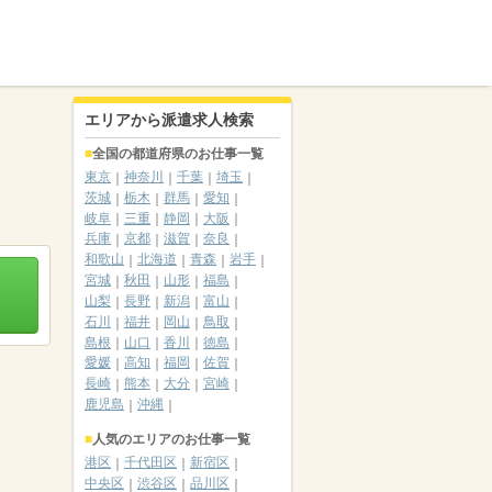
エリアから派遣求人検索
全国の都道府県のお仕事一覧
東京
神奈川
千葉
埼玉
茨城
栃木
群馬
愛知
岐阜
三重
静岡
大阪
兵庫
京都
滋賀
奈良
和歌山
北海道
青森
岩手
宮城
秋田
山形
福島
山梨
長野
新潟
富山
石川
福井
岡山
鳥取
島根
山口
香川
徳島
愛媛
高知
福岡
佐賀
長崎
熊本
大分
宮崎
鹿児島
沖縄
人気のエリアのお仕事一覧
港区
千代田区
新宿区
中央区
渋谷区
品川区