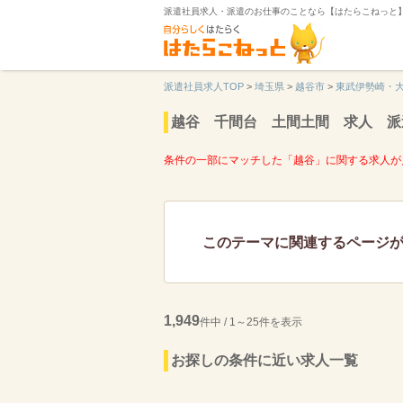
派遣社員求人・派遣のお仕事のことなら【はたらこねっと
派遣社員求人TOP
>
埼玉県
>
越谷市
>
東武伊勢崎・
越谷 千間台 土間土間 求人 派
条件の一部にマッチした「越谷」に関する求人が
このテーマに関連するページ
1,949
件中 / 1～25件を表示
お探しの条件に近い求人一覧