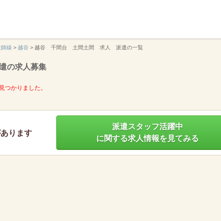
】
大師線
>
越谷
>
越谷 千間台 土間土間 求人 派遣の一覧
遣の求人募集
見つかりました。
派遣スタッフ活躍中
があります
に関する求人情報を見てみる