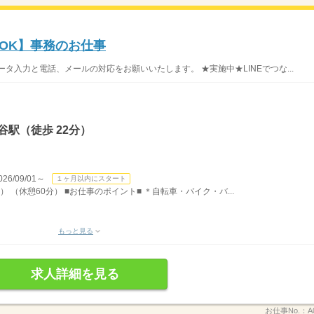
験OK】事務のお仕事
タ入力と電話、メールの対応をお願いいたします。 ★実施中★LINEでつな...
谷駅（徒歩 22分）
/09/01～
１ヶ月以内にスタート
） （休憩60分） ■お仕事のポイント■ ＊自転車・バイク・バ...
もっと見る
求人詳細を見る
お仕事No.：
A