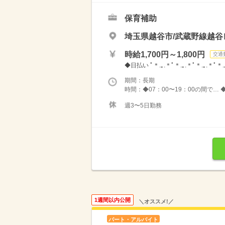
保育補助
埼玉県越谷市/武蔵野線越
時給1,700円～1,800円
交通
◆日払い ﾟ＊.｡.＊ﾟ＊.｡.＊ﾟ＊.｡.＊
期間：長期
時間：◆07：00〜19：00の間で… 
週3〜5日勤務
1週間以内公開
＼オススメ!／
パート・アルバイト