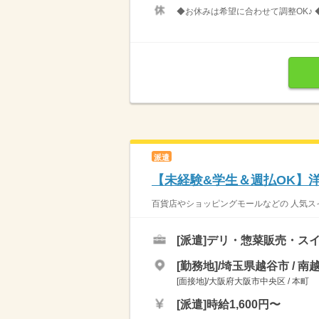
◆お休みは希望に合わせて調整OK♪ 
派遣
【未経験&学生＆週払OK】
百貨店やショッピングモールなどの 人気スイー
[派遣]
デリ・惣菜販売・ス
[勤務地]/埼玉県越谷市 / 南
[面接地]/大阪府大阪市中央区 / 本町
[派遣]
時給1,600円〜