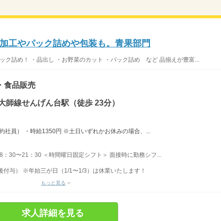
加工やパック詰めや包装も。青果部門
ク詰め！ ・品出し ・お野菜のカット ・パック詰め など 品揃えが豊富...
・食品販売
大師線せんげん台駅（徒歩 23分）
社員） ・時給1350円 ※土日いずれかお休みの場合、...
 8：30〜21：30 ＜時間曜日固定シフト＞ 面接時に勤務シフ...
後付与） ※年始三が日（1/1〜1/3）は休業いたします！
もっと見る
求人詳細を見る