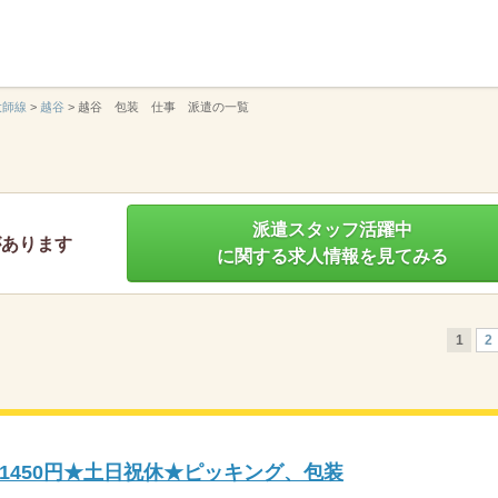
】
大師線
>
越谷
>
越谷 包装 仕事 派遣の一覧
派遣スタッフ活躍中
があります
に関する求人情報を見てみる
1
2
1450円★土日祝休★ピッキング、包装