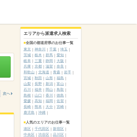
エリアから派遣求人検索
全国の都道府県のお仕事一覧
東京
神奈川
千葉
埼玉
茨城
栃木
群馬
愛知
岐阜
三重
静岡
大阪
兵庫
京都
滋賀
奈良
和歌山
北海道
青森
岩手
宮城
秋田
山形
福島
山梨
長野
新潟
富山
石川
福井
岡山
鳥取
次へ
島根
山口
香川
徳島
愛媛
高知
福岡
佐賀
長崎
熊本
大分
宮崎
鹿児島
沖縄
人気のエリアのお仕事一覧
港区
千代田区
新宿区
中央区
渋谷区
品川区