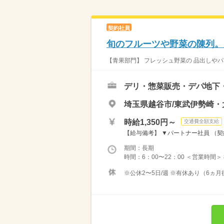
契約社員
旬のフルーツや野菜の陳列。
【青果部門】 フレッシュ野菜の 品出しやパッ
デリ・惣菜販売・デパ地下
埼玉県越谷市/東武伊勢崎・
時給1,350円～
交通費全額支給
【給与備考】 ▼パートナー社員 （契約
期間：長期
時間：6：00〜22：00 ＜営業時間＞
※公休2〜5日/週 ※有休あり（6ヵ月