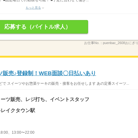
 ■固定曜日での勤務も可能！ ■予定に合わせて働き...
もっと見る
応募する（バイトル求人）
お仕事No.：
puenbac_2608おに
ツ販売♪登録制！WEB面談〇日払いあり
で スイーツやお惣菜ケーキの販売・接客をお任せします あの定番スイーツ...
イーツ販売、レジ打ち、イベントスタッフ
越谷レイクタウン駅
8:00、13:00〜22:00