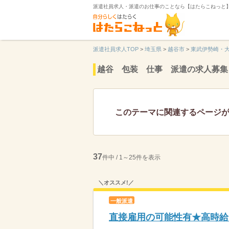
派遣社員求人・派遣のお仕事のことなら【はたらこねっと
派遣社員求人TOP
>
埼玉県
>
越谷市
>
東武伊勢崎・
越谷 包装 仕事 派遣の求人募集
このテーマに関連するページ
37
件中 / 1～25件を表示
＼オススメ!／
一般派遣
直接雇用の可能性有★高時給