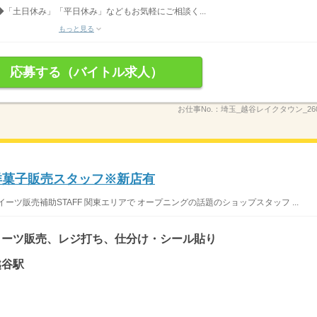
◆「土日休み」「平日休み」などもお気軽にご相談く...
もっと見る
応募する（バイトル求人）
お仕事No.：
埼玉_越谷レイクタウン_260
洋菓子販売スタッフ※新店有
ツ販売補助STAFF 関東エリアで オープニングの話題のショップスタッフ ...
イーツ販売、レジ打ち、仕分け・シール貼り
越谷駅