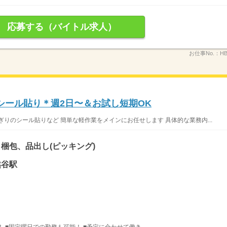
応募する（バイトル求人）
お仕事No.：
HB
シール貼り＊週2日〜＆お試し短期OK
りのシール貼りなど 簡単な軽作業をメインにお任せします 具体的な業務内...
梱包、品出し(ピッキング)
越谷駅