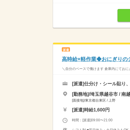
派遣
高時給×軽作業◆おにぎりの
＼自分のペースで働けます 倉庫内にておにぎ
[派遣]
仕分け・シール貼り、
[勤務地]/埼玉県越谷市 / 南
[面接地]/東京都台東区 / 上野
[派遣]
時給1,600円
時間：[派遣]09:00〜21:00