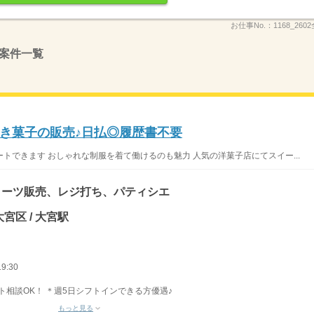
お仕事No.：
1168_26
案件一覧
き菓子の販売♪日払◎履歴書不要
トできます おしゃれな制服を着て働けるのも魅力 人気の洋菓子店にてスイー...
イーツ販売、レジ打ち、パティシエ
宮区 / 大宮駅
9:30
ト相談OK！ ＊週5日シフトインできる方優遇♪
もっと見る