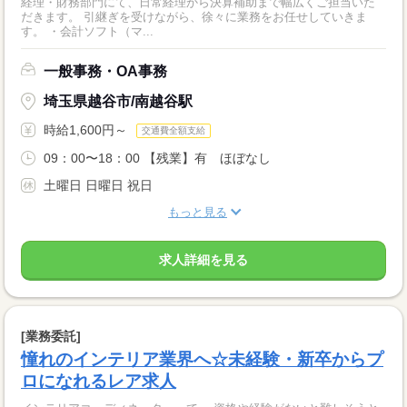
経理・財務部門にて、日常経理から決算補助まで幅広くご担当いた
だきます。 引継ぎを受けながら、徐々に業務をお任せしていきま
す。 ・会計ソフト（マ...
一般事務・OA事務
埼玉県越谷市/南越谷駅
時給1,600円～
交通費全額支給
09：00〜18：00 【残業】有 ほぼなし
土曜日 日曜日 祝日
もっと見る
求人詳細を見る
[業務委託]
憧れのインテリア業界へ☆未経験・新卒からプ
ロになれるレア求人