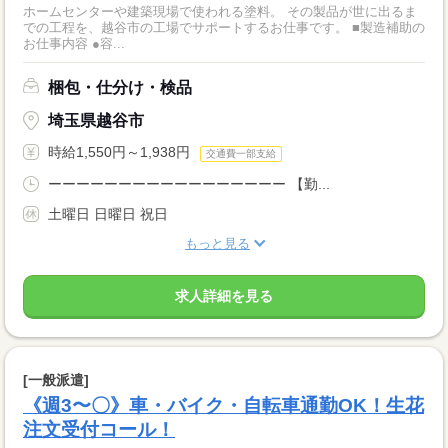
ホームセンターや建築現場で使われる塗料。 その製品が世に出るま
での工程を、越谷市の工場でサポートするお仕事です。 ■製造補助の
お仕事内容 ●容...
梱包・仕分け・検品
埼玉県越谷市
時給1,550円～1,938円
交通費一部支給
ーーーーーーーーーーーーーーーーー 【勤...
土曜日 日曜日 祝日
もっと見る
求人詳細を見る
[一般派遣]
《週3〜〇》車・バイク・自転車通勤OK！生花
注文受付コール！