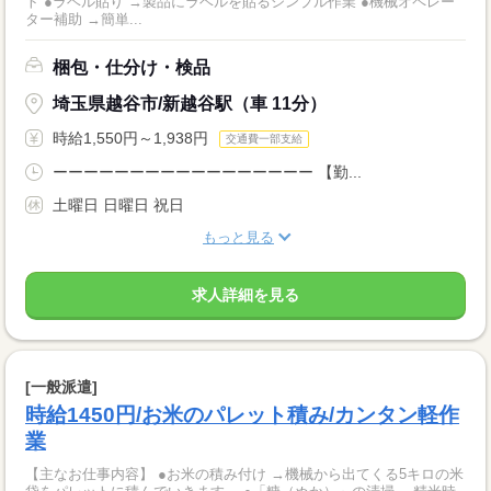
ト ●ラベル貼り →製品にラベルを貼るシンプル作業 ●機械オペレー
ター補助 →簡単...
梱包・仕分け・検品
埼玉県越谷市/新越谷駅（車 11分）
時給1,550円～1,938円
交通費一部支給
ーーーーーーーーーーーーーーーーー 【勤...
土曜日 日曜日 祝日
もっと見る
求人詳細を見る
[一般派遣]
時給1450円/お米のパレット積み/カンタン軽作
業
【主なお仕事内容】 ●お米の積み付け →機械から出てくる5キロの米