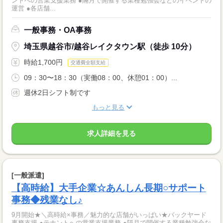
ントへの営業支援業務 ●隔月で開催する業種勉強会などのイベントの
運営 ●各店舗...
一般事務・OA事務
埼玉県越谷市/越谷レイクタウン駅（徒歩 10分）
時給1,700円
交通費全額支給
09：30〜18：30（実働08：00、休憩01：00）...
週休2日シフト制です
もっと見る
求人詳細を見る
[一般派遣]
【高時給】大手企業☆あんしん長期○サポート
事務◆残業なし♪
9月開始★＼高時給×事務／魅力的な店舗がいっぱい★バックヤード
事務支援 ●テナントへの営業支援業務 ●隔月で開催する業種勉強会な