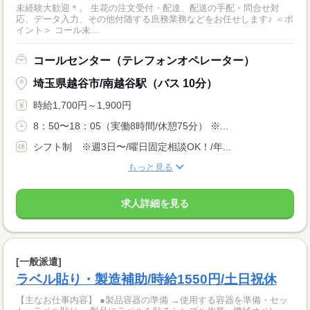
未経験大歓迎＊。 生花の注文受付・配達、配送の手配・問合せ対
応、データ入力、その他付随する庶務業務などをお任せします♪ ＜ポ
イント＞ コール未...
コールセンター（テレフォンオペレーター）
埼玉県越谷市/南越谷駅（バス 10分）
時給1,700円～1,900円
8：50〜18：05（実働8時間/休憩75分） ※...
シフト制 ※週3日〜/曜日固定相談OK！/年...
もっと見る
求人詳細を見る
[一般派遣]
ラベル貼り・製造補助/時給1550円/土日祝休
【主なお仕事内容】 ●製品容器の準備 →使用する容器を準備・セッ