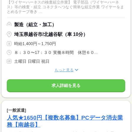
【ワイヤーハーネスの検査組立作業】 電子部品（ワイヤーハーネ
ス）等の検査・組立 コネクタへつなぐ簡単な組立作業 ワイヤーをま
とめるテープ巻き ...
製造（組立・加工）
埼玉県越谷市/北越谷駅（車 10分）
時給1,400円～1,750円
８：３０〜17：３０ 実働８時間 休憩６０...
土曜日 日曜日 祝日
もっと見る
求人詳細を見る
[一般派遣]
人気★1650円【複数名募集】PCデータ消去業
務【南越谷】