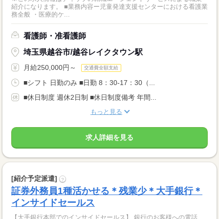
紹介になります。 ■業務内容ー児童発達支援センターにおける看護業
務全般 ・医療的ケ...
看護師・准看護師
埼玉県越谷市/越谷レイクタウン駅
月給250,000円～
交通費全額支給
■シフト 日勤のみ ■日勤 8：30-17：30（...
■休日制度 週休2日制 ■休日制度備考 年間...
もっと見る
求人詳細を見る
[紹介予定派遣]
?
証券外務員1種活かせる＊残業少＊大手銀行＊
インサイドセールス
【大手銀行本部でのインサイドセールス】 銀行のお客様への電話、