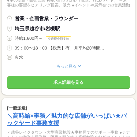
●車の提案・販売営業 ●問い合わせ対応（電話、WEBサイト） ⇒お
客様の要望をヒアリング提案、販売 ●イベントや展示会での営業活動
営業・企画営業・ラウンダー
埼玉県越谷市/岩槻駅
時給1,600円～
交通費全額支給
09：00〜18：00 【残業】有 月平均20時間...
火水
もっと見る
求人詳細を見る
[一般派遣]
＼高時給×事務／魅力的な店舗がいっぱい★バ
ックヤード事務支援
＜越谷レイクタウン＞大型商業施設★事務局でのサポート事務 ●テナ