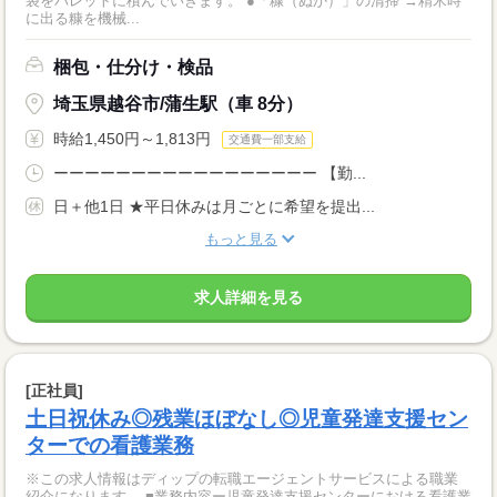
袋をパレットに積んでいきます。 ●「糠（ぬか）」の清掃 →精米時
に出る糠を機械...
梱包・仕分け・検品
埼玉県越谷市/蒲生駅（車 8分）
時給1,450円～1,813円
交通費一部支給
ーーーーーーーーーーーーーーーーー 【勤...
日＋他1日 ★平日休みは月ごとに希望を提出...
もっと見る
求人詳細を見る
[正社員]
土日祝休み◎残業ほぼなし◎児童発達支援セン
ターでの看護業務
※この求人情報はディップの転職エージェントサービスによる職業
紹介になります。 ■業務内容ー児童発達支援センターにおける看護業