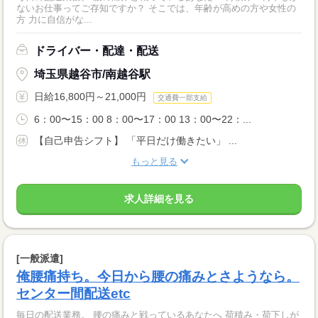
ないお仕事ってご存知ですか？ そこでは、年齢が高めの方や女性の
方 力に自信がな...
ドライバー・配達・配送
埼玉県越谷市/南越谷駅
日給16,800円～21,000円
交通費一部支給
6：00〜15：00 8：00〜17：00 13：00〜22：...
【自己申告シフト】 「平日だけ働きたい」 ...
もっと見る
求人詳細を見る
[一般派遣]
俺腰痛持ち。今日から腰の痛みとさようなら。
センター間配送etc
毎日の配送業務。 腰の痛みと戦っているあなたへ 荷積み・荷下しが