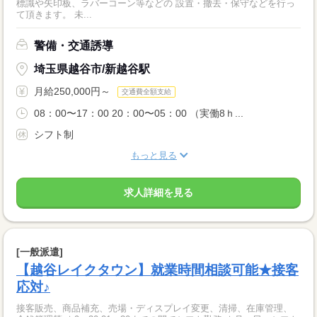
標識や矢印板、ラバーコーン等などの 設置・撤去・保守などを行っ
て頂きます。 未...
警備・交通誘導
埼玉県越谷市/新越谷駅
月給250,000円～
交通費全額支給
08：00〜17：00 20：00〜05：00 （実働8ｈ...
シフト制
もっと見る
求人詳細を見る
[一般派遣]
【越谷レイクタウン】就業時間相談可能★接客
応対♪
接客販売、商品補充、売場・ディスプレイ変更、清掃、在庫管理、