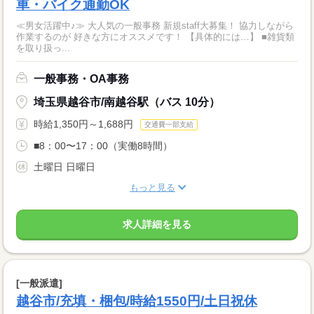
車・バイク通勤OK
≪男女活躍中♪≫ 大人気の一般事務 新規staff大募集！ 協力しながら
作業するのが 好きな方にオススメです！ 【具体的には…】 ■雑貨類
を取り扱っ...
一般事務・OA事務
埼玉県越谷市/南越谷駅（バス 10分）
時給1,350円～1,688円
交通費一部支給
■8：00〜17：00（実働8時間）
土曜日 日曜日
もっと見る
求人詳細を見る
[一般派遣]
越谷市/充填・梱包/時給1550円/土日祝休