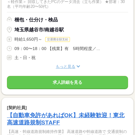
＜軽作業＞ 回収してきたPCのデータ消去（立ち作業） ★部署：30
名（平均年齢20〜50代）
梱包・仕分け・検品
埼玉県越谷市/南越谷駅
時給1,650円～
交通費全額支給
09：00〜18：00 【残業】有 5時間程度／...
土・日・祝
もっと見る
求人詳細を見る
[契約社員]
【自動車免許があればOK】未経験歓迎！東北
高速道路規制STAFF
【高速・幹線道路規制維持作業】 高速道路や幹線道路で 交通規制の