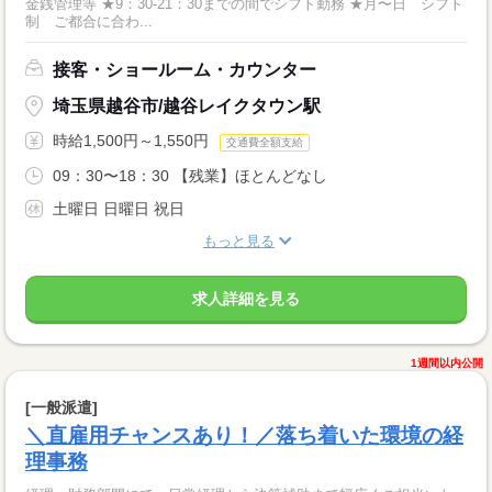
金銭管理等 ★9：30-21：30までの間でシフト勤務 ★月〜日 シフト
制 ご都合に合わ...
接客・ショールーム・カウンター
埼玉県越谷市/越谷レイクタウン駅
時給1,500円～1,550円
交通費全額支給
09：30〜18：30 【残業】ほとんどなし
土曜日 日曜日 祝日
もっと見る
求人詳細を見る
1週間以内公開
[一般派遣]
＼直雇用チャンスあり！／落ち着いた環境の経
理事務