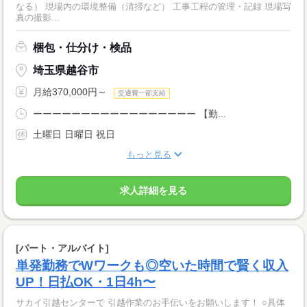
なる） 現場内の環境整備（清掃など） 工事工程の管理・記録 現場写
真の撮影...
梱包・仕分け・検品
埼玉県越谷市
月給370,000円～
交通費一部支給
ーーーーーーーーーーーーーーーーー 【勤...
土曜日 日曜日 祝日
もっと見る
求人詳細を見る
[パート・アルバイト]
単発勤務でWワークも◎空いた時間で賢く収入
UP！日払OK・1日4h〜
サカイ引越センターで 引越作業のお手伝いをお願いします！ ○具体