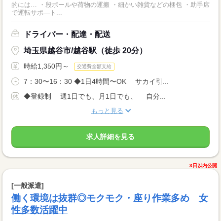
的には… ・段ボールや荷物の運搬 ・細かい雑貨などの梱包 ・助手席
で運転サポ―ト...
ドライバー・配達・配送
埼玉県越谷市/越谷駅（徒歩 20分）
時給1,350円～
交通費全額支給
7：30〜16：30 ◆1日4時間〜OK サカイ引...
◆登録制 週1日でも、月1日でも、 自分...
もっと見る
求人詳細を見る
3日以内公開
[一般派遣]
働く環境は抜群◎モクモク・座り作業多め 女
性多数活躍中