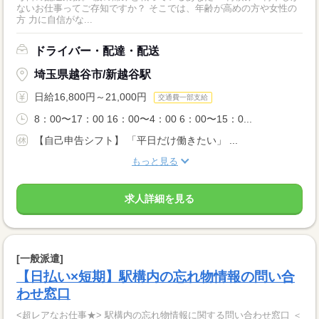
ないお仕事ってご存知ですか？ そこでは、年齢が高めの方や女性の
方 力に自信がな...
ドライバー・配達・配送
埼玉県越谷市/新越谷駅
日給16,800円～21,000円
交通費一部支給
8：00〜17：00 16：00〜4：00 6：00〜15：0...
【自己申告シフト】 「平日だけ働きたい」 ...
もっと見る
求人詳細を見る
[一般派遣]
【日払い×短期】駅構内の忘れ物情報の問い合
わせ窓口
<超レアなお仕事★> 駅構内の忘れ物情報に関する問い合わせ窓口 ＜