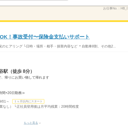
お仕事No.：
HB_I
OK！事故受付〜保険金支払いサポート
のヒアリング └日時・場所・相手・損害内容など ＊自動車8割、その他2...
谷駅（徒歩 8分）
で、帰りにお買い物して帰れます
8時間×20日勤務≫
/01～
１ヶ月以内にスタート
/残業なし） └正社員登用後は月平均残業：20時間程度
もっと見る