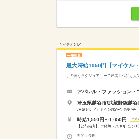
＼イチオシ!／
一般派遣
最大時給1650円【マイケ
手の届くラグジュアリーで若者世代にも人気♪
アパレル・ファッション・
埼玉県越谷市/武蔵野線越谷
JR越谷レイクタウン駅から徒歩7分
時給1,550円～1,650円
交通
【給与備考】 ご経験・スキルにより優
期間：長期