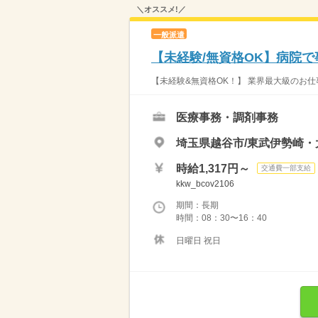
＼オススメ!／
一般派遣
【未経験/無資格OK】病院で
【未経験&無資格OK！】 業界最大級のお仕
医療事務・調剤事務
埼玉県越谷市/東武伊勢崎・
時給1,317円～
交通費一部支給
kkw_bcov2106
期間：長期
時間：08：30〜16：40
日曜日 祝日