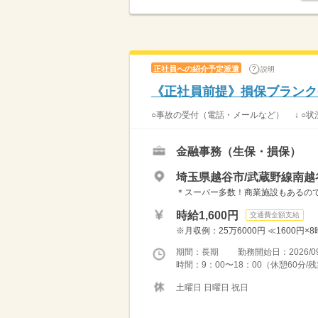
正社員への紹介予定派遣
説明
《正社員前提》損保ブランク
○事故の受付（電話・メールなど） ↓ ○状況
金融事務（生保・損保）
埼玉県越谷市/武蔵野線南越
＊スーパー多数！商業施設もあるの
時給1,600円
交通費全額支給
※月収例：25万6000円 ≪1600円×
期間：長期 勤務開始日：2026/09
時間：9：00〜18：00（休憩60分
土曜日 日曜日 祝日