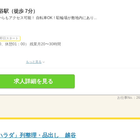
谷駅（徒歩 7分）
もアクセス可能！ 自転車OK！駐輪場が敷地内にあり...
即日スタート
0、休憩01：00） 残業月20〜30時間
もっと見る
求人詳細を見る
お仕事No.：
26
ハラダ」列整理・品出し 越谷