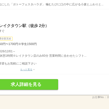
にした「ガトーフェスタハラダ」 噛むたびに口の中に広がる小麦とふわりと...
レイクタウン駅（徒歩 2分）
すぐ
費全額支給
0円〜1700円※学生1500円
/12/01～
間 休憩1時間※レイクタウン店のみ60分 営業時間に合わせたシフト...
希望もお気軽にご相談下さい
もっと見る
求人詳細を見る
お仕事No.：
1