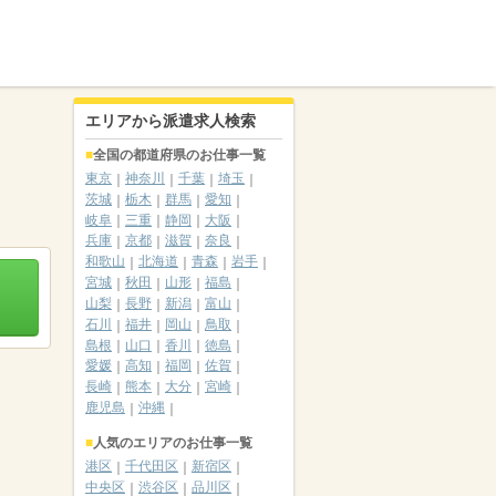
エリアから派遣求人検索
全国の都道府県のお仕事一覧
東京
神奈川
千葉
埼玉
茨城
栃木
群馬
愛知
岐阜
三重
静岡
大阪
兵庫
京都
滋賀
奈良
和歌山
北海道
青森
岩手
宮城
秋田
山形
福島
山梨
長野
新潟
富山
石川
福井
岡山
鳥取
島根
山口
香川
徳島
愛媛
高知
福岡
佐賀
長崎
熊本
大分
宮崎
鹿児島
沖縄
人気のエリアのお仕事一覧
港区
千代田区
新宿区
中央区
渋谷区
品川区