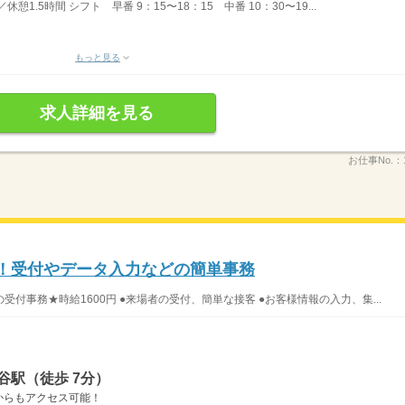
／休憩1.5時間 シフト 早番 9：15〜18：15 中番 10：30〜19...
もっと見る
求人詳細を見る
お仕事No.：
K！受付やデータ入力などの簡単事務
付事務★時給1600円 ●来場者の受付、簡単な接客 ●お客様情報の入力、集...
谷駅（徒歩 7分）
からもアクセス可能！