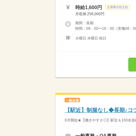
時給1,600円
交通費全額支給
月収例 256,000円
期間：長期
時間：09：00〜18：00（実働08：0
火曜日 水曜日 祝日
一般派遣
【駅近】制服なし◆長期♪コ
8月開始★【働きやすさ◎】駅近＆100名規
一般事務・OA事務