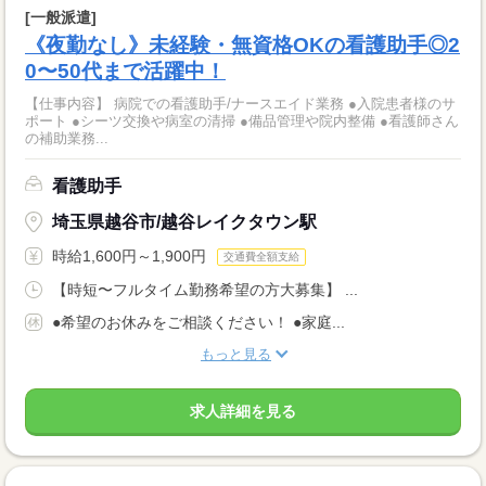
[一般派遣]
《夜勤なし》未経験・無資格OKの看護助手◎2
0〜50代まで活躍中！
【仕事内容】 病院での看護助手/ナースエイド業務 ●入院患者様のサ
ポート ●シーツ交換や病室の清掃 ●備品管理や院内整備 ●看護師さん
の補助業務...
看護助手
埼玉県越谷市/越谷レイクタウン駅
時給1,600円～1,900円
交通費全額支給
【時短〜フルタイム勤務希望の方大募集】 ...
●希望のお休みをご相談ください！ ●家庭...
もっと見る
求人詳細を見る