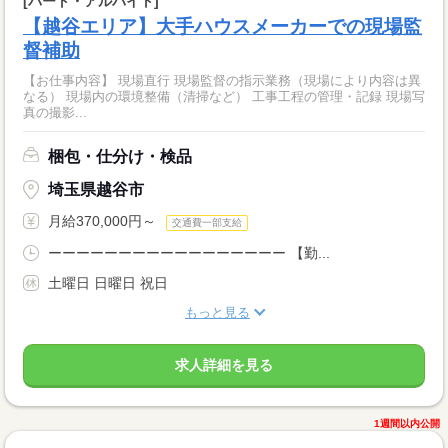
[パート・アルバイト]
【越谷エリア】大手ハウスメーカーでの現場監
督補助
【お仕事内容】 現場直行 現場監督の指示業務（現場により内容は異
なる） 現場内の環境整備（清掃など） 工事工程の管理・記録 現場写
真の撮影...
梱包・仕分け・検品
埼玉県越谷市
月給370,000円～
交通費一部支給
ーーーーーーーーーーーーーーーーー 【勤...
土曜日 日曜日 祝日
もっと見る
求人詳細を見る
1週間以内公開