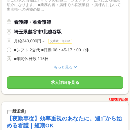
※この求人情報はディップの転職エージェントサービスによる職業
紹介になります。 ■業務内容：病棟での看護業務 ・病棟内において
患者様への医療の提...
看護師・准看護師
埼玉県越谷市/北越谷駅
月給240,000円～
交通費一部支給
■シフト 2交代 ■日勤 08：45-17：00（休...
■年間休日数 115日
もっと見る
求人詳細を見る
1週間以内公開
[一般派遣]
【夜勤専従】効率重視のあなたに。週1‾から始
める看護｜短期OK