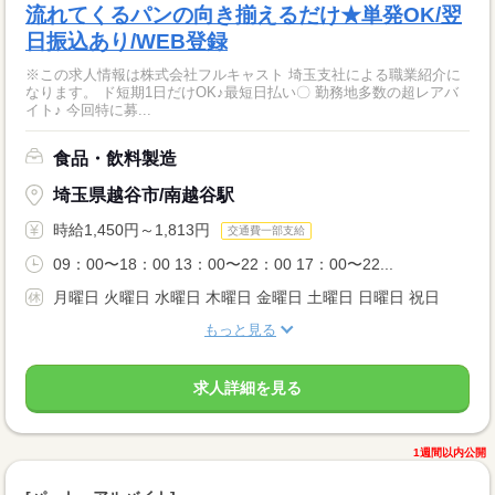
流れてくるパンの向き揃えるだけ★単発OK/翌
日振込あり/WEB登録
※この求人情報は株式会社フルキャスト 埼玉支社による職業紹介に
なります。 ド短期1日だけOK♪最短日払い〇 勤務地多数の超レアバ
イト♪ 今回特に募...
食品・飲料製造
埼玉県越谷市/南越谷駅
時給1,450円～1,813円
交通費一部支給
09：00〜18：00 13：00〜22：00 17：00〜22...
月曜日 火曜日 水曜日 木曜日 金曜日 土曜日 日曜日 祝日
もっと見る
求人詳細を見る
1週間以内公開