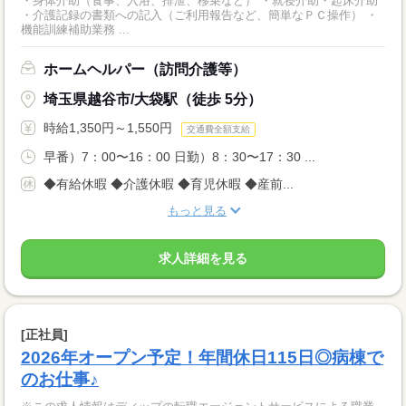
・身体介助（食事、入浴、排泄、移乗など） ・就寝介助・起床介助
・介護記録の書類への記入（ご利用報告など、簡単なＰＣ操作） ・
機能訓練補助業務 ...
ホームヘルパー（訪問介護等）
埼玉県越谷市/大袋駅（徒歩 5分）
時給1,350円～1,550円
交通費全額支給
早番）7：00〜16：00 日勤）8：30〜17：30 ...
◆有給休暇 ◆介護休暇 ◆育児休暇 ◆産前...
もっと見る
求人詳細を見る
[正社員]
2026年オープン予定！年間休日115日◎病棟で
のお仕事♪