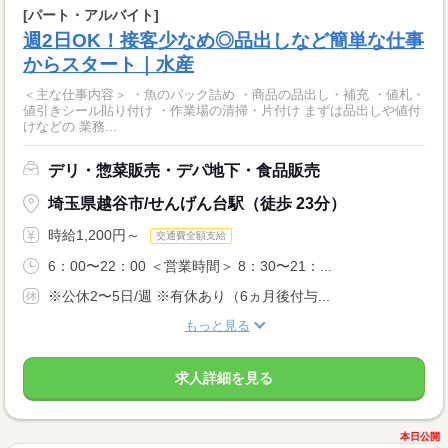
[パート・アルバイト]
週2日OK！接客少なめ◎品出しなど簡単な仕事
からスタート｜水産
＜主な仕事内容＞ ・魚のパック詰め ・商品の品出し・補充 ・値札・
値引きシール貼り付け ・作業場の清掃・片付け まずは品出しや値付
けなどの 業務...
デリ・惣菜販売・デパ地下・食品販売
埼玉県越谷市/せんげん台駅（徒歩 23分）
時給1,200円～
交通費全額支給
6：00〜22：00 ＜営業時間＞ 8：30〜21：...
※公休2〜5日/週 ※有休あり（6ヵ月後付与...
もっと見る
求人詳細を見る
本日公開