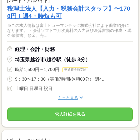
[パート・アルバイト]
税理士法人【入力・税務会計スタッフ】〜170
0円！週4・時短も可
※この求人情報は富士ヒューマンテック株式会社による職業紹介に
なります。 ・会計ソフトで月次資料の入力及び決算書類の作成 ・現
金領収書、預金、売...
経理・会計・財務
埼玉県越谷市/越谷駅（徒歩 3分）
時給1,500円～1,700円
交通費全額支給
9：30〜17：30（実働7時間/休憩60分） 週4...
土曜日 日曜日 祝日
もっと見る
求人詳細を見る