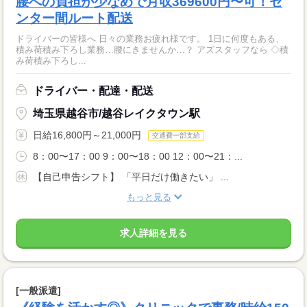
腰への負担が少なめで月収369600円〜可！セ
ンター間ルート配送
ドライバーの皆様へ 日々の業務お疲れ様です。 1日に何度もある、
積み荷積み下ろし業務…腰にきませんか…？ アズスタッフなら ◇積
み荷積み下ろし...
ドライバー・配達・配送
埼玉県越谷市/越谷レイクタウン駅
日給16,800円～21,000円
交通費一部支給
8：00〜17：00 9：00〜18：00 12：00〜21：...
【自己申告シフト】 「平日だけ働きたい」 ...
もっと見る
求人詳細を見る
[一般派遣]