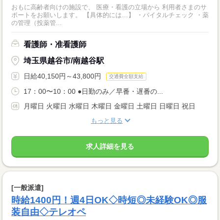
おもに高齢者向けの施設で、 医療・看護の立場から 利用者さまのサ
ポートをお願いします。 【具体的には…】 ・バイタルチェック ・薬
の管理（投薬管...
看護師・准看護師
埼玉県越谷市/南越谷駅
日給40,150円～43,800円
交通費全額支給
17：00〜10：00 ●日勤のみ／早番・遅番の...
月曜日 火曜日 水曜日 木曜日 金曜日 土曜日 日曜日 祝日
もっと見る
求人詳細を見る
[一般派遣]
時給1400円！週4日OK◇時短◎未経験OK◎服
装自由◇テレオペ