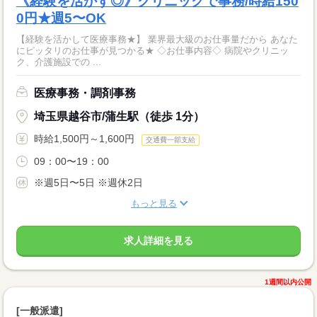
《経験を活かす◎》クリニックで事務/時給150
0円★週5〜OK
【経験を活かして医療事務★】 業界最大級のお仕事量だから あなた
にピッタリのお仕事が見つかる★ ◇お仕事内容◇ 病院やクリニッ
ク、介護施設での ...
医療事務・調剤事務
埼玉県越谷市/蒲生駅（徒歩 1分）
時給1,500円～1,600円
交通費一部支給
09：00〜19：00
※週5日〜5日 ※週休2日
もっと見る
求人詳細を見る
1週間以内公開
[一般派遣]