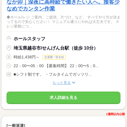
なか卯｜深夜に高時給で働きたい人へ。接客少
なめでカンタン作業
◆ホール/レジ ご案内、ご提供、片づけ、など。 すべてやり方が決ま
ってるので安心ください！ マニュアル通りにやれば大丈夫です。 ※
レジ業務につ...
ホールスタッフ
埼玉県越谷市/せんげん台駅（徒歩 10分）
時給1,438円～
交通費一部支給
22：00〜05：00 【募集時間】 22：00〜5：0...
■シフト制です。 ・フルタイムでガッツリ...
もっと見る
求人詳細を見る
1週間以内公開
[一般派遣]