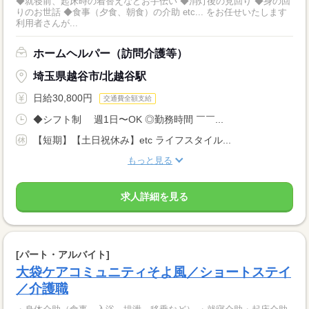
◆就寝前、起床時の着替えなどお手伝い ◆消灯後の見回り ◆身の回
りのお世話 ◆食事（夕食、朝食）の介助 etc... をお任せいたします
利用者さんが...
ホームヘルパー（訪問介護等）
埼玉県越谷市/北越谷駅
日給30,800円
交通費全額支給
◆シフト制 週1日〜OK ◎勤務時間 ￣￣...
【短期】【土日祝休み】etc ライフスタイル...
もっと見る
求人詳細を見る
[パート・アルバイト]
大袋ケアコミュニティそよ風／ショートステイ
／介護職