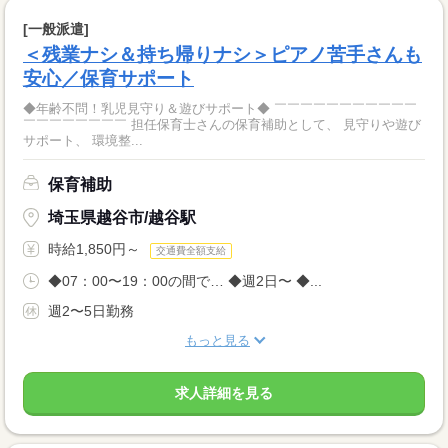
[一般派遣]
＜残業ナシ＆持ち帰りナシ＞ピアノ苦手さんも
安心／保育サポート
◆年齢不問！乳児見守り＆遊びサポート◆ ￣￣￣￣￣￣￣￣￣￣￣
￣￣￣￣￣￣￣￣ 担任保育士さんの保育補助として、 見守りや遊び
サポート、 環境整...
保育補助
埼玉県越谷市/越谷駅
時給1,850円～
交通費全額支給
◆07：00〜19：00の間で… ◆週2日〜 ◆...
週2〜5日勤務
もっと見る
求人詳細を見る