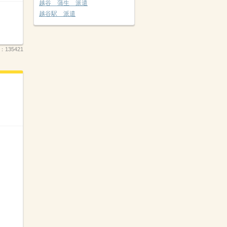
越谷 蒲生 派遣
越谷駅 派遣
.：
135421