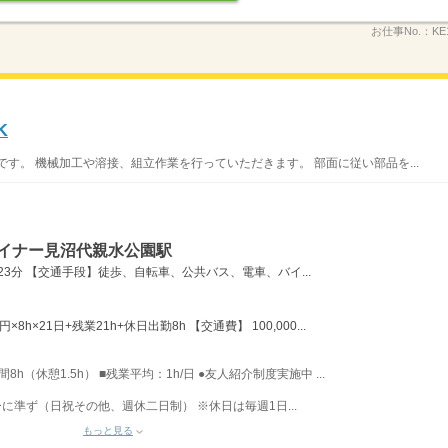
お仕事No.：
KE
K
す。 機械加工や溶接、組立作業を行っていただきます。 部面に従い部品を...
ライナー見沼代親水公園駅
23分 【交通手段】徒歩、自転車、公共バス、電車、バイ...
×8h×21日+残業21h+休日出勤8h 【交通費】 100,000...
8h（休憩1.5h） ■残業平均：1h/日 ●友人紹介制度実施中 ...
に準ず（日祝その他、週休二日制） ※休日は毎週1日...
もっと見る