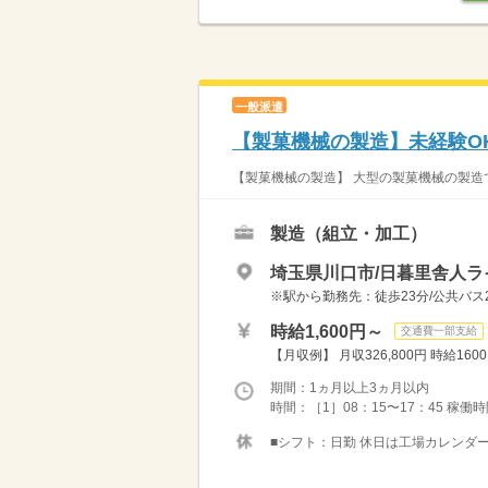
一般派遣
【製菓機械の製造】未経験O
【製菓機械の製造】 大型の製菓機械の製造で
製造（組立・加工）
埼玉県川口市/日暮里舎人
※駅から勤務先：徒歩23分/公共バス
時給1,600円～
交通費一部支給
【月収例】 月収326,800円 時給1600円
期間：1ヵ月以上3ヵ月以内
時間：［1］08：15〜17：45 稼働時間
■シフト：日勤 休日は工場カレンダー