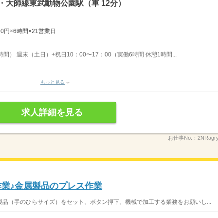
・大師線東武動物公園駅（車 12分）
70円×6時間×21営業日
時間） 週末（土日）+祝日10：00〜17：00（実働6時間 休憩1時間...
もっと見る
求人詳細を見る
お仕事No.：
2NRagry
作業♪金属製品のプレス作業
品（手のひらサイズ）をセット、ボタン押下、機械で加工する業務をお願いし...