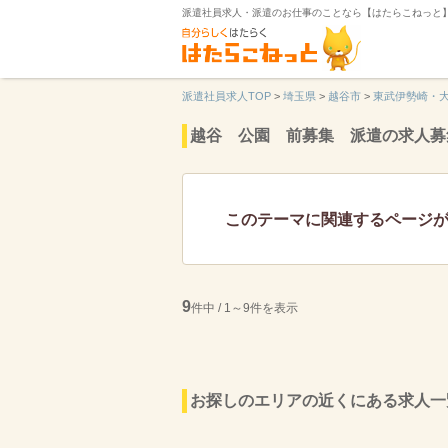
派遣社員求人・派遣のお仕事のことなら【はたらこねっと
派遣社員求人TOP
>
埼玉県
>
越谷市
>
東武伊勢崎・
越谷 公園 前募集 派遣の求人募
このテーマに関連するページ
9
件中 / 1～9件を表示
お探しのエリアの近くにある求人一