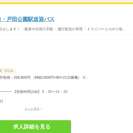
口・戸田公園駅送迎バス
せします！ ・配車や出荷の手配 ・運行状況の管理 ・ドライバーとのやり取...
費一部支給
：268,800円 （時給1600円×8H×21日稼働） ※...
ーー 【勤務時間詳細】 6：30〜15：30
0日
もっと見る
求人詳細を見る