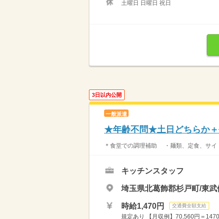
土曜日 日曜日 祝日
3日以内公開
一般派遣
★年齢不問★土日どちらか＋
＊食堂での調理補助 ・麺類、
キッチンスタッフ
埼玉県北葛飾郡杉戸町/東武
時給1,470円
交通費全額支給
規定あり 【月収例】70,560円＝147