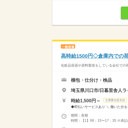
一般派遣
高時給1500円◇倉庫内で
化粧品容器や原料製造をしている会社での荷
梱包・仕分け・検品
埼玉県川口市/日暮里舎人ラ
時給1,500円～
交通費全額支給
◆即払いサービスあり ＼ 働いた分を早
期間：長期
時間：【1】08：15〜17：35 ※