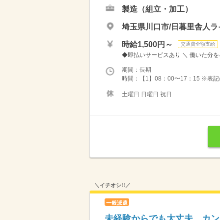
製造（組立・加工）
埼玉県川口市/日暮里舎人ラ
時給1,500円～
交通費全額支給
◆即払いサービスあり ＼ 働いた分を早
期間：長期
時間：【1】08：00〜17：15 ※
土曜日 日曜日 祝日
＼イチオシ!!／
一般派遣
未経験からでも大丈夫。カン