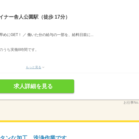
イナー舎人公園駅（徒歩 17分）
めにGET！ ／ 働いた分の給与の一部を、給料日前に...
表記のうち実働8時間です。
もっと見る
求人詳細を見る
お仕事No
タンな加工、洗浄作業です。