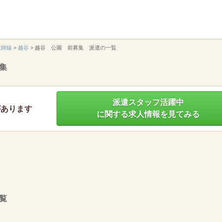
】
大師線
>
越谷
>
越谷 公園 前募集 派遣の一覧
集
派遣スタッフ活躍中
があります
に関する求人情報を見てみる
覧