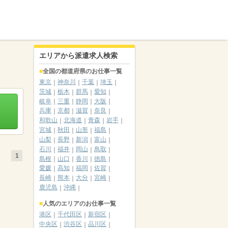
エリアから派遣求人検索
全国の都道府県のお仕事一覧
東京
神奈川
千葉
埼玉
茨城
栃木
群馬
愛知
岐阜
三重
静岡
大阪
兵庫
京都
滋賀
奈良
和歌山
北海道
青森
岩手
宮城
秋田
山形
福島
山梨
長野
新潟
富山
石川
福井
岡山
鳥取
1
島根
山口
香川
徳島
愛媛
高知
福岡
佐賀
長崎
熊本
大分
宮崎
鹿児島
沖縄
人気のエリアのお仕事一覧
港区
千代田区
新宿区
中央区
渋谷区
品川区