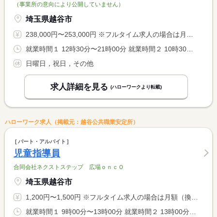
（事業所の意向により公開していません）
埼玉県越谷市
238,000円〜253,000円 ※フルタイム求人の場合は月額（換算額）、パート求人の場合は時間額を表示しています。
就業時間１ 12時30分〜21時00分 就業時間２ 10時30分〜19時00分 就業時間に関する特記事項 （１）平日 <BR> （２）土曜日
日曜日，祝日，その他
求人詳細を見る
(ハローワークより転載)
ハローワーク求人（掲載元：越谷公共職業安定所）
パート・アルバイト
児童指導員
合同会社ネクストステップ 広場ｏｎｃＯ
埼玉県越谷市
1,200円〜1,500円 ※フルタイム求人の場合は月額（換算額）、パート求人の場合は時間額を表示しています。
就業時間１ 9時00分〜13時00分 就業時間２ 13時00分〜18時00分 就業時間３ 9時00分〜18時00分 就業時間に関する特記事項 就業時間は、９：００〜１３：００、１３：００〜１８：００、９ <BR> ：００〜１８：００のシフト制です。勤務時間については、ご家庭 <BR> の事情やご希望を考慮し、状況に応じて相談に応じます。残業は殆 <BR> どありません。