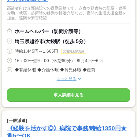
高齢者向け介護施設での夜勤業務です。夕食や朝食時の配膳・食事
介助、就寝・起床時の移動や排泄介助など、夜間の生活支援全般を
担当。巡回や安否確認...
ホームヘルパー（訪問介護等）
埼玉県越谷市/大袋駅（徒歩 5分）
時給1,445円～1,665円
交通費全額支給
16：00〜翌9：00（休憩60分） ※月4回〜6回...
◆有給休暇 ◆介護休暇 ◆育児休暇 ◆産前...
もっと見る
求人詳細を見る
[一般派遣]
《経験を活かす◎》病院で事務/時給1350円★
週5〜OK