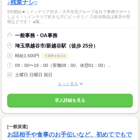
♪残業ナシ○
9月開始★＼インテリア好き／大手住宅グループ会社で事務サポート
しよう！＼インテリア好きな方にピッタリ／ ◎担当商品は家具や照
明などです！ ●職...
一般事務・OA事務
埼玉県越谷市/新越谷駅（徒歩 25分）
時給1,500円
交通費全額支給
09：00〜18：00（実働08：00、休憩01：00）...
土曜日 日曜日 祝日
もっと見る
求人詳細を見る
[一般派遣]
お話相手や食事のお手伝いなど、初めてでもで