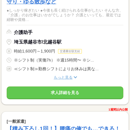
守り・ゆる散歩など
●しっかり稼ぎたい ●今後も長く続けられる仕事がしたい そんな方、
「介護」のお仕事はいかがでしょうか？ 介護といっても、最近では
経験や資格...
介護助手
埼玉県越谷市/北越谷駅
時給1,600円～1,900円
交通費全額支給
※シフト制（実働7h） ※週15時間〜 ※シ...
≪シフト制≫勤務シフトによりお休みは異な...
もっと見る
求人詳細を見る
1週間以内公開
[一般派遣]
【積み下ろし1回！】腰痛の俺でも…できる！