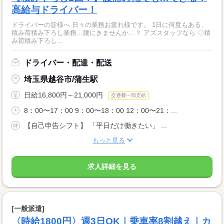
高給与ドライバー！
ドライバーの皆様へ 日々の業務お疲れ様です。 1日に何度もある、
積み荷積み下ろし業務…腰にきませんか…？ アズスタッフなら ◇積
み荷積み下ろし...
ドライバー・配達・配送
埼玉県越谷市/蒲生駅
日給16,800円～21,000円
交通費一部支給
8：00〜17：00 9：00〜18：00 12：00〜21：...
【自己申告シフト】 「平日だけ働きたい」 ...
もっと見る
求人詳細を見る
[一般派遣]
〈時給1800円〉週3日OK｜乗車率8割越え｜カ