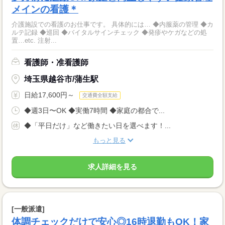
メインの看護＊
介護施設での看護のお仕事です。 具体的には… ◆内服薬の管理 ◆カ
ルテ記録 ◆巡回 ◆バイタルサインチェック ◆発疹やケガなどの処
置…etc. 注射...
看護師・准看護師
埼玉県越谷市/蒲生駅
日給17,600円～
交通費全額支給
◆週3日〜OK ◆実働7時間 ◆家庭の都合で...
◆「平日だけ」など働きたい日を選べます！...
もっと見る
求人詳細を見る
[一般派遣]
体調チェックだけで安心◎16時退勤もOK！家