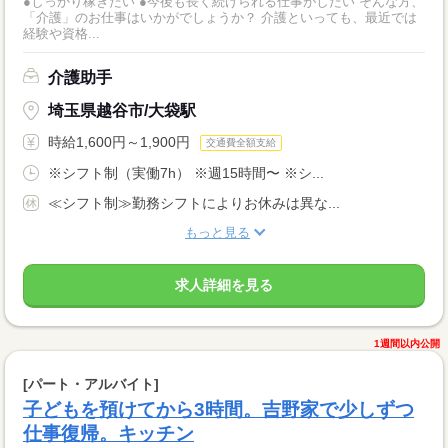
●しっかり稼ぎたい ●今後も長く続けられる仕事がしたい そんな方、
「介護」のお仕事はいかがでしょうか？ 介護といっても、最近では
経験や資格...
介護助手
埼玉県越谷市/大袋駅
時給1,600円～1,900円
交通費全額支給
※シフト制（実働7h） ※週15時間〜 ※シ...
≪シフト制≫勤務シフトによりお休みは異な...
もっと見る
求人詳細を見る
1週間以内公開
[パート・アルバイト]
子どもを預けてから3時間。吉野家で少しずつ
仕事復帰。キッチン