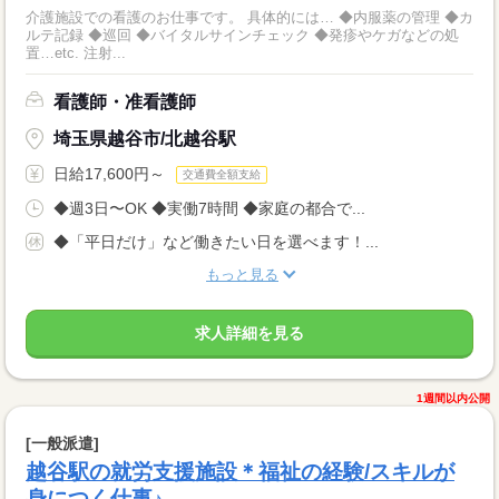
介護施設での看護のお仕事です。 具体的には… ◆内服薬の管理 ◆カ
ルテ記録 ◆巡回 ◆バイタルサインチェック ◆発疹やケガなどの処
置…etc. 注射...
看護師・准看護師
埼玉県越谷市/北越谷駅
日給17,600円～
交通費全額支給
◆週3日〜OK ◆実働7時間 ◆家庭の都合で...
◆「平日だけ」など働きたい日を選べます！...
もっと見る
求人詳細を見る
1週間以内公開
[一般派遣]
越谷駅の就労支援施設＊福祉の経験/スキルが
身につく仕事♪