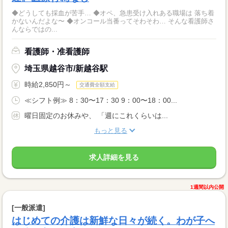
◆どうしても採血が苦手… ◆オペ、急患受け入れある職場は 落ち着
かないんだよな〜 ◆オンコール当番ってそわそわ… そんな看護師さ
んならではの...
看護師・准看護師
埼玉県越谷市/新越谷駅
時給2,850円～
交通費全額支給
≪シフト例≫ 8：30〜17：30 9：00〜18：00...
曜日固定のお休みや、 「週にこれくらいは...
もっと見る
求人詳細を見る
1週間以内公開
[一般派遣]
はじめての介護は新鮮な日々が続く。わが子へ