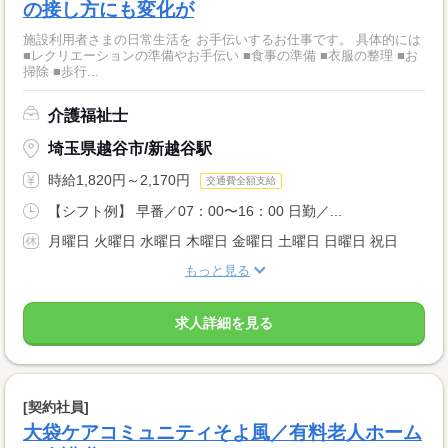
の接し方にも変化が
施設利用者さまの日常生活を お手伝いするお仕事です。 具体的には
■レクリエーションの準備やお手伝い ■食事の準備 ■衣服の整理 ■お
掃除 ■歩行...
介護福祉士
埼玉県越谷市/新越谷駅
時給1,820円～2,170円
交通費全額支給
【シフト例】 早番／07：00〜16：00 日勤／...
月曜日 火曜日 水曜日 木曜日 金曜日 土曜日 日曜日 祝日
もっと見る
求人詳細を見る
[契約社員]
大袋ケアコミュニティそよ風／有料老人ホーム