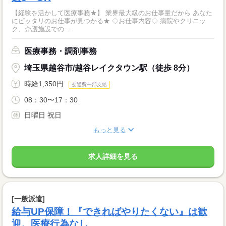
【経験を活かして医療事務★】 業界最大級のお仕事量だから あなた
にピッタリのお仕事が見つかる★ ◇お仕事内容◇ 病院やクリニッ
ク、介護施設での ...
医療事務・調剤事務
埼玉県越谷市/越谷レイクタウン駅（徒歩 8分）
時給1,350円
交通費一部支給
08：30〜17：30
日曜日 祝日
もっと見る
求人詳細を見る
[一般派遣]
給与UP保障！『できればやりたくない』は歓
迎。医療行為なし