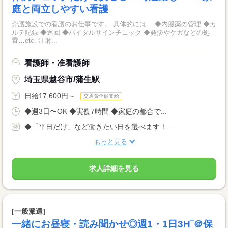
庭と両立しやすい看護
介護施設での看護のお仕事です。 具体的には… ◆内服薬の管理 ◆カ
ルテ記録 ◆巡回 ◆バイタルサインチェック ◆発疹やケガなどの処
置…etc. 注射...
看護師・准看護師
埼玉県越谷市/蒲生駅
日給17,600円～
交通費全額支給
◆週3日〜OK ◆実働7時間 ◆家庭の都合で...
◆「平日だけ」など働きたい日を選べます！...
もっと見る
求人詳細を見る
[一般派遣]
一緒にお昼寝・読み聞かせ◎週1・1日3H‾＠保