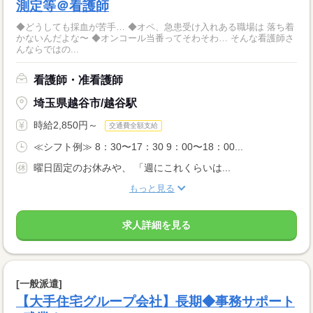
測定等＠看護師
◆どうしても採血が苦手… ◆オペ、急患受け入れある職場は 落ち着
かないんだよな〜 ◆オンコール当番ってそわそわ… そんな看護師さ
んならではの...
看護師・准看護師
埼玉県越谷市/越谷駅
時給2,850円～
交通費全額支給
≪シフト例≫ 8：30〜17：30 9：00〜18：00...
曜日固定のお休みや、 「週にこれくらいは...
もっと見る
求人詳細を見る
[一般派遣]
【大手住宅グループ会社】長期◆事務サポート