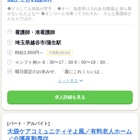
◆どうしても採血が苦手… ◆オペ、急患受け入れある職場は 落ち着
かないんだよな〜 ◆オンコール当番ってそわそわ… そんな看護師さ
んならではの...
看護師・准看護師
埼玉県越谷市/蒲生駅
時給2,850円～
交通費全額支給
≪シフト例≫ 8：30〜17：30 9：00〜18：00...
曜日固定のお休みや、 「週にこれくらいは...
もっと見る
求人詳細を見る
[パート・アルバイト]
大袋ケアコミュニティそよ風／有料老人ホーム
／介護夜勤専従