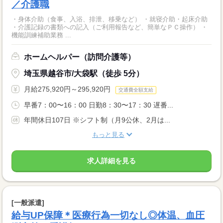
／介護職
・身体介助（食事、入浴、排泄、移乗など） ・就寝介助・起床介助
・介護記録の書類への記入（ご利用報告など、簡単なＰＣ操作） ・
機能訓練補助業務 ...
ホームヘルパー（訪問介護等）
埼玉県越谷市/大袋駅（徒歩 5分）
月給275,920円～295,920円
交通費全額支給
早番7：00〜16：00 日勤8：30〜17：30 遅番...
年間休日107日 ※シフト制（月9公休、2月は...
もっと見る
求人詳細を見る
[一般派遣]
給与UP保障＊医療行為一切なし◎体温、血圧