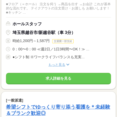
■フロア（＝ホール） 注文を伺う →商品を出す →お会計 これが基本
的な流れです。 テイクアウトの注文受け・お渡しも お願いします！
■キッチン ...
ホールスタッフ
埼玉県越谷市/新越谷駅（車 3分）
時給1,200円～1,587円
交通費一部支給
0：00〜0：00 ≪週2日／1日3時間〜OK！≫ ...
●シフト制 ※ワークライフバランスも充実...
もっと見る
求人詳細を見る
[一般派遣]
希望シフトでゆっくり寄り添う看護を＊未経験
＆ブランク歓迎◎