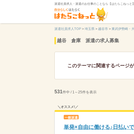
派遣社員求人・派遣のお仕事のことなら【はたらこねっと
派遣社員求人TOP
>
埼玉県
>
越谷市
>
東武伊勢崎・
越谷 倉庫 派遣の求人募集
このテーマに関連するページ
531
件中 / 1～25件を表示
＼オススメ!／
一般派遣
単発×自由に働ける♪日払い