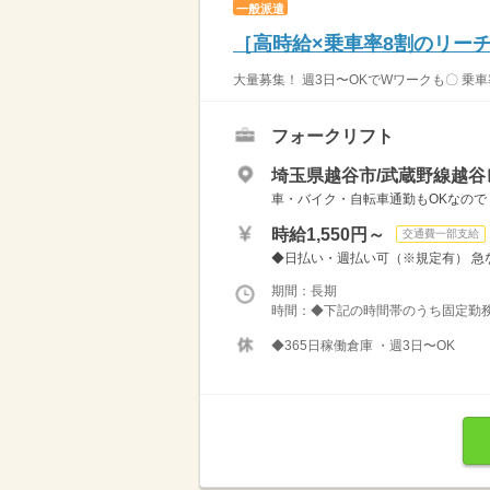
一般派遣
［高時給×乗車率8割のリー
大量募集！ 週3日〜OKでWワークも〇 乗車
フォークリフト
埼玉県越谷市/武蔵野線越谷
車・バイク・自転車通勤もOKなので
時給1,550円～
交通費一部支給
◆日払い・週払い可（※規定有） 急な
期間：長期
時間：◆下記の時間帯のうち固定勤務 ・6
◆365日稼働倉庫 ・週3日〜OK