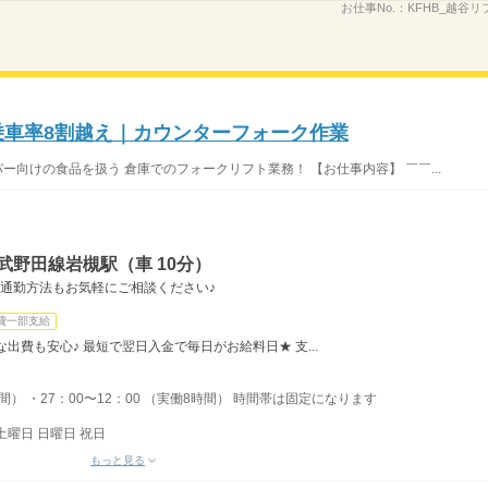
お仕事No.：
KFHB_越谷リフ
｜乗車率8割越え｜カウンターフォーク作業
ー向けの食品を扱う 倉庫でのフォークリフト業務！ 【お仕事内容】 ￣￣...
武野田線岩槻駅（車 10分）
 通勤方法もお気軽にご相談ください♪
費一部支給
出費も安心♪ 最短で翌日入金で毎日がお給料日★ 支...
時間） ・27：00〜12：00 （実働8時間） 時間帯は固定になります
土曜日 日曜日 祝日
もっと見る