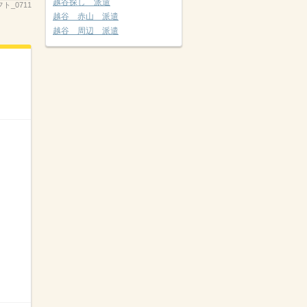
越谷探し 派遣
ト_0711
越谷 赤山 派遣
越谷 周辺 派遣