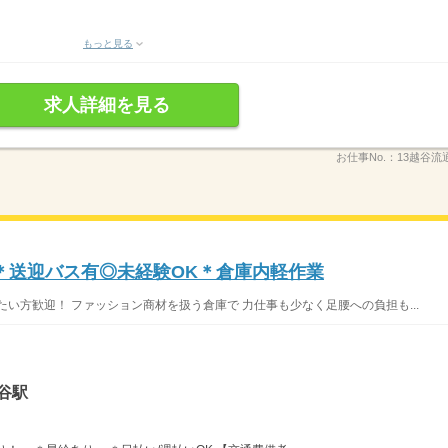
もっと見る
求人詳細を見る
お仕事No.：
13越谷流
＊送迎バス有◎未経験OK＊倉庫内軽作業
い方歓迎！ ファッション商材を扱う倉庫で 力仕事も少なく足腰への負担も...
谷駅