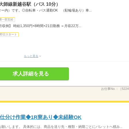
大師線新越谷駅（バス 10分）
ー内）です。◎自転車・バス通勤OK （駐輪場あり）車...
費一部支給
月収例】 時給1,350円×8時間×21日勤務 ＝月収22万...
即日スタート
もっと見る
求人詳細を見る
お仕事No.：
［5224
仕分け作業◆1R寮あり◆未経験OK
願いします。 具体的には、商品を送り先・種類・納期ごとにパレットへ積み...