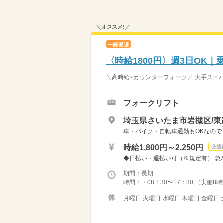
＼オススメ!／
一般派遣
〈時給1800円〉週3日OK
＼高時給×カウンターフォーク／ 大手スーパ
フォークリフト
埼玉県さいたま市岩槻区/東
車・バイク・自転車通勤もOKなので
時給1,800円～2,250円
交通
◆日払い・週払い可（※規定有） 急な
期間：長期
時間：・08：30〜17：30 （実働8
月曜日 火曜日 水曜日 木曜日 金曜日 