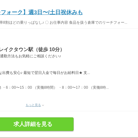
チフォーク】週3日〜/土日祝休みも
率8割ほどの乗りっぱなし♪ 〇 お仕事内容 食品を扱う倉庫でのリーチフォー...
レイクタウン駅（徒歩 10分）
 通勤方法もお気軽にご相談ください♪
出費も安心♪ 最短で翌日入金で毎日がお給料日★ 支...
：00〜15：00 （実働8時間） ・8：00〜17：00 （実働8時...
もっと見る
求人詳細を見る