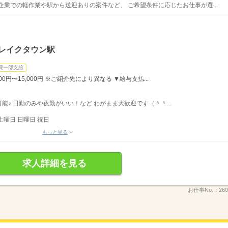
企業での軽作業や駅から送迎ありの案件など、 ご希望条件に応じたお仕事が選...
谷レイクタウン駅
費一部支給
,000円〜15,000円 ※ご紹介先により異なる ▼給与支払...
♪ 日勤のみや夜勤がいい！など わがまま大歓迎です（＾＾...
土曜日 日曜日 祝日
もっと見る
求人詳細を見る
お仕事No.：
26