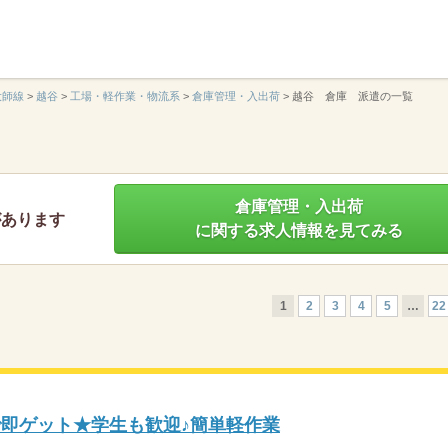
】
大師線
>
越谷
>
工場・軽作業・物流系
>
倉庫管理・入出荷
>
越谷 倉庫 派遣の一覧
倉庫管理・入出荷
があります
に関する求人情報を見てみる
1
2
3
4
5
…
22
で即ゲット★学生も歓迎♪簡単軽作業