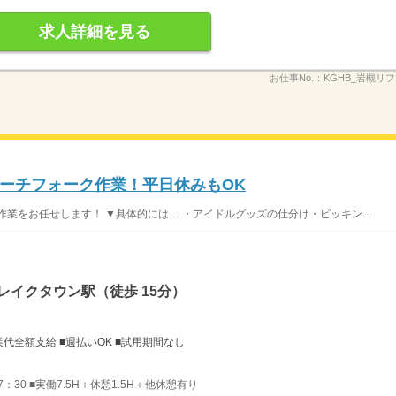
求人詳細を見る
お仕事No.：
KGHB_岩槻リフト
ーチフォーク作業！平日休みもOK
業をお任せします！ ▼具体的には… ・アイドルグッズの仕分け・ピッキン...
レイクタウン駅（徒歩 15分）
業代全額支給 ■週払いOK ■試用期間なし
17：30 ■実働7.5H＋休憩1.5H＋他休憩有り