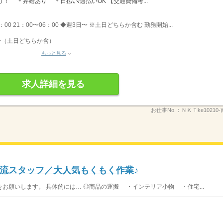
！ ＊昇給あり ＊日払い/週払いOK 【交通費備考...
1：00 21：00〜06：00 ◆週3日〜 ※土日どちらか含む 勤務開始...
〜（土日どちらか含）
もっと見る
求人詳細を見る
お仕事No.：
ＮＫＴke10210
流スタッフ／大人気もくもく作業♪
お願いします。 具体的には… ◎商品の運搬 ・インテリア小物 ・住宅...