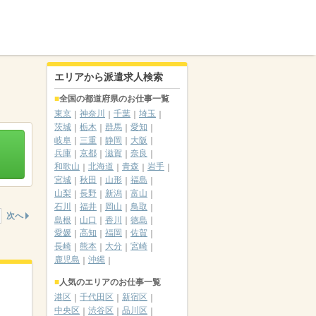
エリアから派遣求人検索
全国の都道府県のお仕事一覧
東京
神奈川
千葉
埼玉
茨城
栃木
群馬
愛知
岐阜
三重
静岡
大阪
兵庫
京都
滋賀
奈良
和歌山
北海道
青森
岩手
宮城
秋田
山形
福島
山梨
長野
新潟
富山
石川
福井
岡山
鳥取
次へ
島根
山口
香川
徳島
愛媛
高知
福岡
佐賀
長崎
熊本
大分
宮崎
鹿児島
沖縄
人気のエリアのお仕事一覧
港区
千代田区
新宿区
中央区
渋谷区
品川区