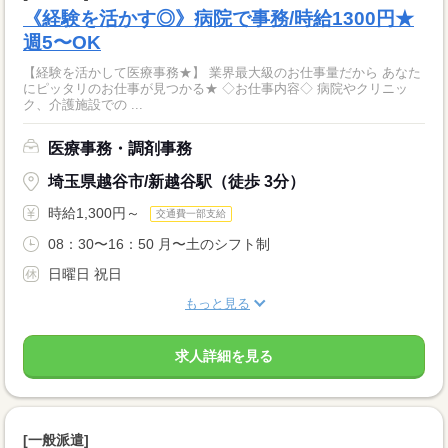
《経験を活かす◎》病院で事務/時給1300円★
週5〜OK
【経験を活かして医療事務★】 業界最大級のお仕事量だから あなた
にピッタリのお仕事が見つかる★ ◇お仕事内容◇ 病院やクリニッ
ク、介護施設での ...
医療事務・調剤事務
埼玉県越谷市/新越谷駅（徒歩 3分）
時給1,300円～
交通費一部支給
08：30〜16：50 月〜土のシフト制
日曜日 祝日
もっと見る
求人詳細を見る
[一般派遣]