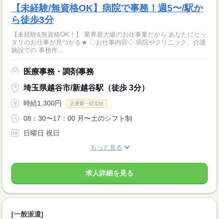
【未経験/無資格OK】病院で事務！週5〜/駅か
ら徒歩3分
【未経験&無資格OK！】 業界最大級のお仕事量だから あなたにピッ
タリのお仕事が見つかる★ ◇お仕事内容◇ 病院やクリニック、介護
施設での 事務作...
医療事務・調剤事務
埼玉県越谷市/新越谷駅（徒歩 3分）
時給1,300円
交通費一部支給
08：30〜17：00 月〜土のシフト制
日曜日 祝日
もっと見る
求人詳細を見る
[一般派遣]