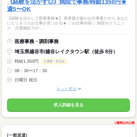
《経験を活かす◎》病院で事務/時給1350円★
週5〜OK
【経験を活かして医療事務★】 業界最大級のお仕事量だから あなた
にピッタリのお仕事が見つかる★ ◇お仕事内容◇ 病院やクリニッ
ク、介護施設での ...
医療事務・調剤事務
埼玉県越谷市/越谷レイクタウン駅（徒歩 8分）
時給1,350円
交通費一部支給
08：30〜17：30
日曜日 祝日
もっと見る
求人詳細を見る
1週間以内公開
[一般派遣]