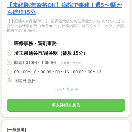
【未経験/無資格OK】病院で事務！週5〜/駅か
ら徒歩15分
【未経験&無資格OK！】 業界最大級のお仕事量だから あなたにピッ
タリのお仕事が見つかる★ ◇お仕事内容◇ 病院やクリニック、介護
施設での 事務作...
医療事務・調剤事務
埼玉県越谷市/越谷駅（徒歩 15分）
時給1,310円～1,350円
交通費一部支給
09：00〜18：00 09：00〜16：00 09：00〜13...
木曜日 祝日
もっと見る
求人詳細を見る
[一般派遣]