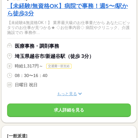
【未経験/無資格OK】病院で事務！週5〜/駅か
ら徒歩3分
【未経験&無資格OK！】 業界最大級のお仕事量だから あなたにピッ
タリのお仕事が見つかる★ ◇お仕事内容◇ 病院やクリニック、介護
施設での 事務作...
医療事務・調剤事務
埼玉県越谷市/新越谷駅（徒歩 3分）
時給1,317円～
交通費一部支給
08：30〜16：40
日曜日 祝日
もっと見る
求人詳細を見る
[一般派遣]