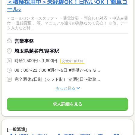
＜積極採用中＞未経験OK！日払いOK！簡単コ
ール♪
＜コールセンタースタッフ＞ ・受電対応 ・問合わせ対応 ・申込み受
付 ・登録変更 …等、マニュアル通りの業務なので安心！ ※他、デー
タ入力など付...
営業事務
埼玉県越谷市/越谷駅
時給1,500円～1,600円
交通費一部支給
08：00〜21：00 ■週4〜5日 ■実働7〜8h ※...
完全週休2日制（シフト制） ※週4日〜勤務...
もっと見る
求人詳細を見る
[一般派遣]