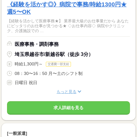
《経験を活かす◎》病院で事務/時給1300円★
週5〜OK
【経験を活かして医療事務★】 業界最大級のお仕事量だから あなた
にピッタリのお仕事が見つかる★ ◇お仕事内容◇ 病院やクリニッ
ク、介護施設での ...
医療事務・調剤事務
埼玉県越谷市/新越谷駅（徒歩 3分）
時給1,300円～
交通費一部支給
08：30〜16：50 月〜土のシフト制
日曜日 祝日
もっと見る
求人詳細を見る
[一般派遣]