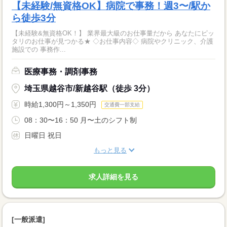
【未経験/無資格OK】病院で事務！週3〜/駅か
ら徒歩3分
【未経験&無資格OK！】 業界最大級のお仕事量だから あなたにピッ
タリのお仕事が見つかる★ ◇お仕事内容◇ 病院やクリニック、介護
施設での 事務作...
医療事務・調剤事務
埼玉県越谷市/新越谷駅（徒歩 3分）
時給1,300円～1,350円
交通費一部支給
08：30〜16：50 月〜土のシフト制
日曜日 祝日
もっと見る
求人詳細を見る
[一般派遣]