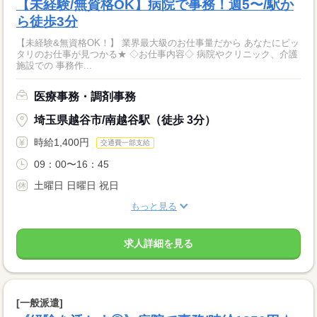
【未経験/無資格OK】病院で事務！週5〜/駅か
ら徒歩3分
【未経験&無資格OK！】 業界最大級のお仕事量だから あなたにピッ
タリのお仕事が見つかる★ ◇お仕事内容◇ 病院やクリニック、介護
施設での 事務作...
医療事務・調剤事務
埼玉県越谷市/南越谷駅（徒歩 3分）
時給1,400円
交通費一部支給
09：00〜16：45
土曜日 日曜日 祝日
もっと見る
求人詳細を見る
[一般派遣]