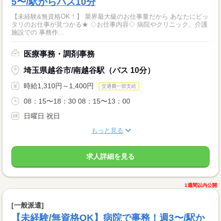
5〜/駅からバス10分
【未経験&無資格OK！】 業界最大級のお仕事量だから あなたにピッ
タリのお仕事が見つかる★ ◇お仕事内容◇ 病院やクリニック、介護
施設での 事務作...
医療事務・調剤事務
埼玉県越谷市/南越谷駅（バス 10分）
時給1,310円～1,400円
交通費一部支給
08：15〜18：30 08：15〜13：00
日曜日 祝日
もっと見る
求人詳細を見る
1週間以内公開
[一般派遣]
【未経験/無資格OK】病院で事務！週3〜/駅か