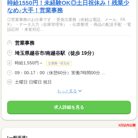
時給1550円！未経験OK◎土日祝休み！残業少
なめ♪大手！営業事務
◎営業事務のお仕事です ・受発注業務（依頼は電話、メール、FA
X） ・データ入力（在庫管理等） ・伝票整理 ・商品の配送手配 ・電
話応対 ・来客対応...
営業事務
埼玉県越谷市/南越谷駅（徒歩 19分）
時給1,550円～
交通費一部支給
09：00-17：00（休憩60分）実働7時間00分 ...
土曜日 日曜日 祝日
もっと見る
求人詳細を見る
3日以内公開
[一般派遣]