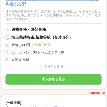
ら徒歩3分
【未経験&無資格OK！】 業界最大級のお仕事量だから あなたにピッ
タリのお仕事が見つかる★ ◇お仕事内容◇ 病院やクリニック、介護
施設での 事務作...
医療事務・調剤事務
埼玉県越谷市/新越谷駅（徒歩 3分）
時給1,300円
交通費一部支給
08：30〜17：00 月〜土のシフト制
日曜日 祝日
もっと見る
求人詳細を見る
1週間以内公開
[一般派遣]