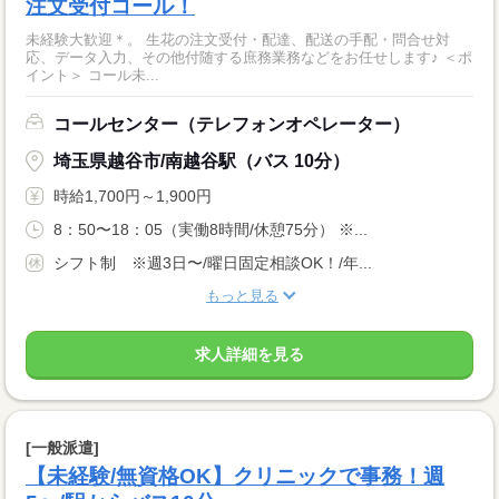
注文受付コール！
未経験大歓迎＊。 生花の注文受付・配達、配送の手配・問合せ対
応、データ入力、その他付随する庶務業務などをお任せします♪ ＜ポ
イント＞ コール未...
コールセンター（テレフォンオペレーター）
埼玉県越谷市/南越谷駅（バス 10分）
時給1,700円～1,900円
8：50〜18：05（実働8時間/休憩75分） ※...
シフト制 ※週3日〜/曜日固定相談OK！/年...
もっと見る
求人詳細を見る
[一般派遣]
【未経験/無資格OK】クリニックで事務！週