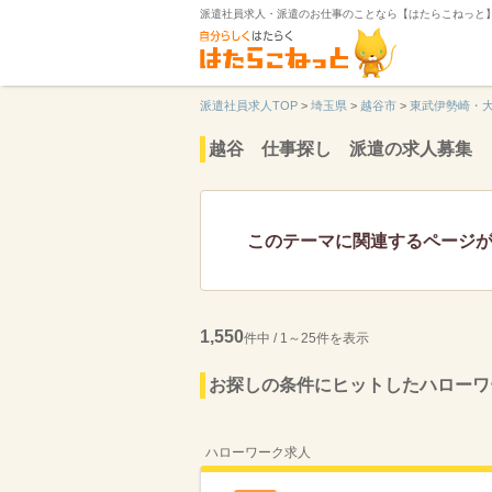
派遣社員求人・派遣のお仕事のことなら【はたらこねっと
派遣社員求人TOP
>
埼玉県
>
越谷市
>
東武伊勢崎・
越谷 仕事探し 派遣の求人募集
このテーマに関連するページ
1,550
件中 / 1～25件を表示
お探しの条件にヒットしたハローワ
ハローワーク求人