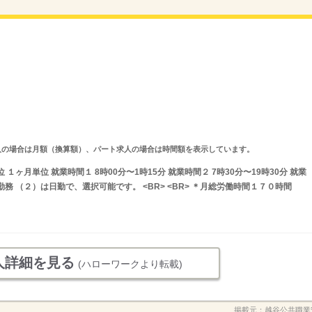
ルタイム求人の場合は月額（換算額）、パート求人の場合は時間額を表示しています。
ヶ月単位 就業時間１ 8時00分〜1時15分 就業時間２ 7時30分〜19時30分 就業
務 （２）は日勤で、選択可能です。 <BR> <BR> ＊月総労働時間１７０時間
人詳細を見る
(ハローワークより転載)
掲載元：
越谷公共職業