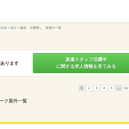
】
大師線
>
越谷
>
越谷 仕事探し 派遣の一覧
派遣スタッフ活躍中
があります
に関する求人情報を見てみる
1
2
3
4
5
…
62
ーク案件一覧