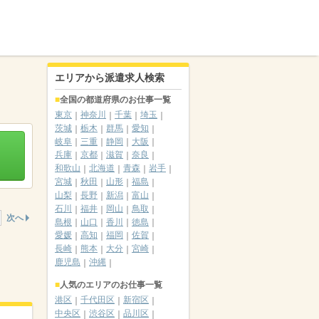
エリアから派遣求人検索
全国の都道府県のお仕事一覧
東京
神奈川
千葉
埼玉
茨城
栃木
群馬
愛知
岐阜
三重
静岡
大阪
兵庫
京都
滋賀
奈良
和歌山
北海道
青森
岩手
宮城
秋田
山形
福島
山梨
長野
新潟
富山
石川
福井
岡山
鳥取
次へ
島根
山口
香川
徳島
愛媛
高知
福岡
佐賀
長崎
熊本
大分
宮崎
鹿児島
沖縄
人気のエリアのお仕事一覧
港区
千代田区
新宿区
中央区
渋谷区
品川区