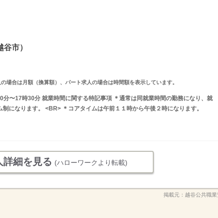
越谷市）
ルタイム求人の場合は月額（換算額）、パート求人の場合は時間額を表示しています。
30分〜17時30分 就業時間に関する特記事項 ＊通常は同就業時間の勤務になり、就
 ム制になります。 <BR> ＊コアタイムは午前１１時から午後２時になります。
人詳細を見る
(ハローワークより転載)
掲載元：
越谷公共職業