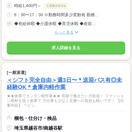
時給1,400円～
交通費全額支給
8：30〜17：30 ※勤務時間多少変動有 勤務...
◆有給休暇 ◆介護休暇 ◆育児休暇 ◆産前...
もっと見る
求人詳細を見る
[一般派遣]
＜シフト完全自由＞週3日〜＊送迎バス有◎未
経験OK＊倉庫内軽作業
★★倉庫でカンタン軽作業★★ 長期で働きたい方歓迎！ ファッショ
ン商材を扱う倉庫で 力仕事も少なく足腰への負担も軽いです！ 【仕
事内容】 ＊ピッ...
梱包・仕分け・検品
埼玉県越谷市/南越谷駅