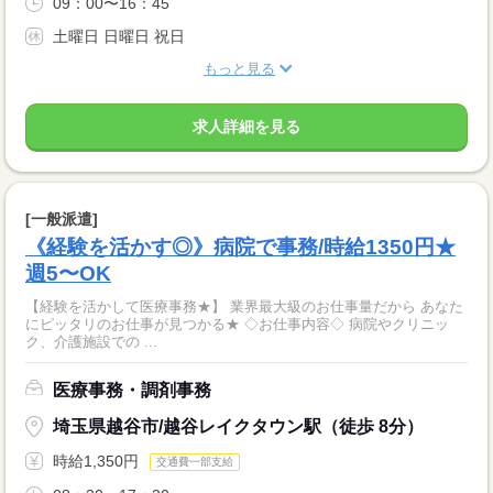
09：00〜16：45
土曜日 日曜日 祝日
もっと見る
求人詳細を見る
[一般派遣]
《経験を活かす◎》病院で事務/時給1350円★
週5〜OK
【経験を活かして医療事務★】 業界最大級のお仕事量だから あなた
にピッタリのお仕事が見つかる★ ◇お仕事内容◇ 病院やクリニッ
ク、介護施設での ...
医療事務・調剤事務
埼玉県越谷市/越谷レイクタウン駅（徒歩 8分）
時給1,350円
交通費一部支給