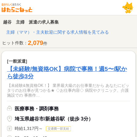
越谷 主婦 派遣の求人募集
主婦（ママ）・主夫歓迎に関する求人情報を見てみる
2,079
ヒット件数：
件
[一般派遣]
【未経験/無資格OK】病院で事務！週5〜/駅か
ら徒歩3分
【未経験&無資格OK！】 業界最大級のお仕事量だから あなたにピッ
タリのお仕事が見つかる★ ◇お仕事内容◇ 病院やクリニック、介護
施設での 事務作...
医療事務・調剤事務
埼玉県越谷市/新越谷駅（徒歩 3分）
時給1,317円～
交通費一部支給