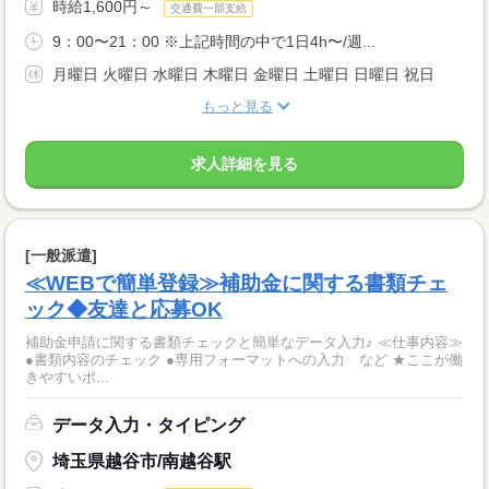
時給1,600円～
交通費一部支給
9：00〜21：00 ※上記時間の中で1日4h〜/週...
月曜日 火曜日 水曜日 木曜日 金曜日 土曜日 日曜日 祝日
もっと見る
求人詳細を見る
[一般派遣]
≪WEBで簡単登録≫補助金に関する書類チェ
ック◆友達と応募OK
補助金申請に関する書類チェックと簡単なデータ入力♪ ≪仕事内容≫
●書類内容のチェック ●専用フォーマットへの入力 など ★ここが働
きやすいポ...
データ入力・タイピング
埼玉県越谷市/南越谷駅