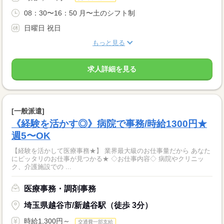
08：30〜16：50 月〜土のシフト制
日曜日 祝日
もっと見る
求人詳細を見る
[一般派遣]
《経験を活かす◎》病院で事務/時給1300円★
週5〜OK
【経験を活かして医療事務★】 業界最大級のお仕事量だから あなた
にピッタリのお仕事が見つかる★ ◇お仕事内容◇ 病院やクリニッ
ク、介護施設での ...
医療事務・調剤事務
埼玉県越谷市/新越谷駅（徒歩 3分）
時給1,300円～
交通費一部支給