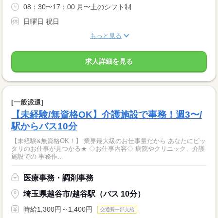
08：30〜17：00 月〜土のシフト制
日曜日 祝日
もっと見る
求人詳細を見る
[一般派遣]
【未経験/無資格OK】介護施設で事務！週3〜/
駅からバス10分
【未経験&無資格OK！】 業界最大級のお仕事量だから あなたにピッ
タリのお仕事が見つかる★ ◇お仕事内容◇ 病院やクリニック、介護
施設での 事務作...
医療事務・調剤事務
埼玉県越谷市/越谷駅（バス 10分）
時給1,300円～1,400円
交通費一部支給