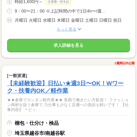
時給1,600円～
交通費一部支給
9：00〜21：00 ※上記時間の中で1日4h〜/週...
月曜日 火曜日 水曜日 木曜日 金曜日 土曜日 日曜日 祝日
もっと見る
求人詳細を見る
1週間以内公開
[一般派遣]
【未経験歓迎】日払い★週3日〜OK！Wワー
ク・扶養内OK／軽作業
★★倉庫でカンタン軽作業★★ 長期で働きたい方歓迎！ ファッショ
ン商材を扱う倉庫で 力仕事も少なく足腰への負担も軽いです！ 【仕
事内容】 ＊ピッ...
梱包・仕分け・検品
埼玉県越谷市/南越谷駅