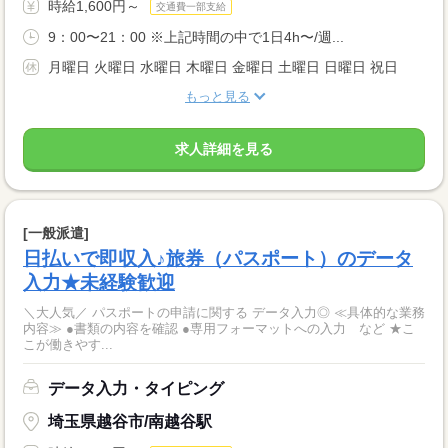
時給1,600円～
交通費一部支給
9：00〜21：00 ※上記時間の中で1日4h〜/週...
月曜日 火曜日 水曜日 木曜日 金曜日 土曜日 日曜日 祝日
もっと見る
求人詳細を見る
[一般派遣]
日払いで即収入♪旅券（パスポート）のデータ
入力★未経験歓迎
＼大人気／ パスポートの申請に関する データ入力◎ ≪具体的な業務
内容≫ ●書類の内容を確認 ●専用フォーマットへの入力 など ★こ
こが働きやす...
データ入力・タイピング
埼玉県越谷市/南越谷駅