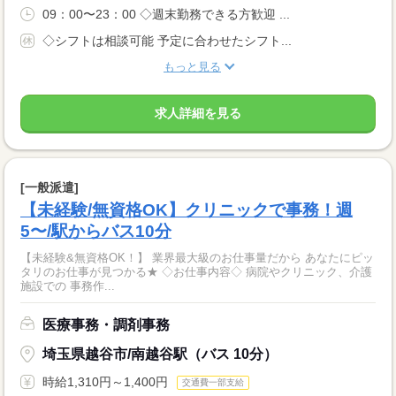
09：00〜23：00 ◇週末勤務できる方歓迎 ...
◇シフトは相談可能 予定に合わせたシフト...
もっと見る
求人詳細を見る
[一般派遣]
【未経験/無資格OK】クリニックで事務！週
5〜/駅からバス10分
【未経験&無資格OK！】 業界最大級のお仕事量だから あなたにピッ
タリのお仕事が見つかる★ ◇お仕事内容◇ 病院やクリニック、介護
施設での 事務作...
医療事務・調剤事務
埼玉県越谷市/南越谷駅（バス 10分）
時給1,310円～1,400円
交通費一部支給