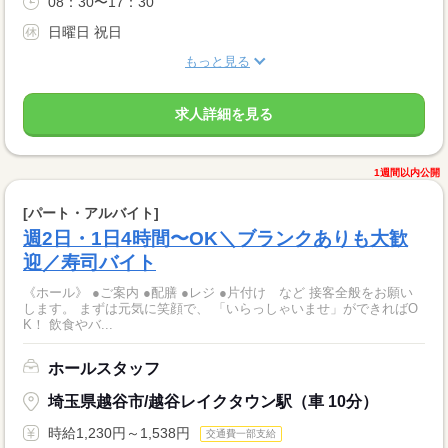
08：30〜17：30
日曜日 祝日
もっと見る
求人詳細を見る
1週間以内公開
[パート・アルバイト]
週2日・1日4時間〜OK＼ブランクありも大歓
迎／寿司バイト
《ホール》 ●ご案内 ●配膳 ●レジ ●片付け など 接客全般をお願い
します。 まずは元気に笑顔で、 「いらっしゃいませ」ができればO
K！ 飲食やバ...
ホールスタッフ
埼玉県越谷市/越谷レイクタウン駅（車 10分）
時給1,230円～1,538円
交通費一部支給