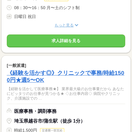
08：30〜16：50 月〜土のシフト制
日曜日 祝日
もっと見る
求人詳細を見る
[一般派遣]
《経験を活かす◎》クリニックで事務/時給150
0円★週5〜OK
【経験を活かして医療事務★】 業界最大級のお仕事量だから あなた
にピッタリのお仕事が見つかる★ ◇お仕事内容◇ 病院やクリニッ
ク、介護施設での ...
医療事務・調剤事務
埼玉県越谷市/蒲生駅（徒歩 1分）
時給1,500円
交通費一部支給