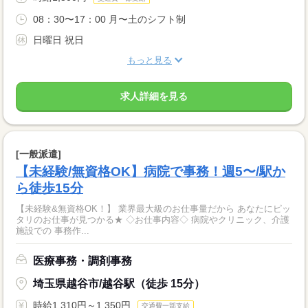
08：30〜17：00 月〜土のシフト制
日曜日 祝日
もっと見る
求人詳細を見る
[一般派遣]
【未経験/無資格OK】病院で事務！週5〜/駅か
ら徒歩15分
【未経験&無資格OK！】 業界最大級のお仕事量だから あなたにピッ
タリのお仕事が見つかる★ ◇お仕事内容◇ 病院やクリニック、介護
施設での 事務作...
医療事務・調剤事務
埼玉県越谷市/越谷駅（徒歩 15分）
時給1,310円～1,350円
交通費一部支給