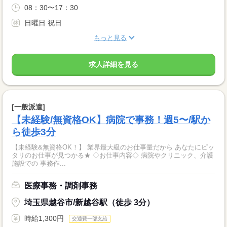
08：30〜17：30
日曜日 祝日
もっと見る
求人詳細を見る
[一般派遣]
【未経験/無資格OK】病院で事務！週5〜/駅か
ら徒歩3分
【未経験&無資格OK！】 業界最大級のお仕事量だから あなたにピッ
タリのお仕事が見つかる★ ◇お仕事内容◇ 病院やクリニック、介護
施設での 事務作...
医療事務・調剤事務
埼玉県越谷市/新越谷駅（徒歩 3分）
時給1,300円
交通費一部支給