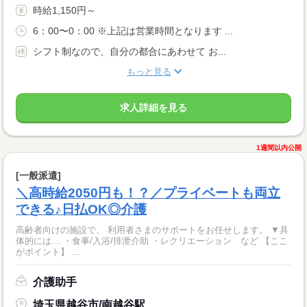
時給1,150円～
6：00〜0：00 ※上記は営業時間となります ...
シフト制なので、自分の都合にあわせて お...
もっと見る
求人詳細を見る
1週間以内公開
[一般派遣]
＼高時給2050円も！？／プライベートも両立
できる♪日払OK◎介護
高齢者向けの施設で、 利用者さまのサポートをお任せします。 ▼具
体的には… ・食事/入浴/排泄介助 ・レクリエーション など 【ここ
がポイント】 ...
介護助手
埼玉県越谷市/南越谷駅