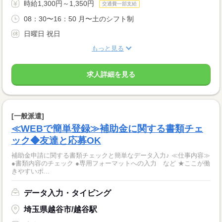
時給1,300円～1,350円
交通費一部支給
08：30〜16：50 月〜土のシフト制
日曜日 祝日
もっと見る
求人詳細を見る
[一般派遣]
≪WEBで簡単登録≫補助金に関する書類チェ
ック◆友達と応募OK
補助金申請に関する書類チェックと簡単なデータ入力♪ ≪仕事内容≫
●書類内容のチェック ●専用フォーマットへの入力 など ★ここが働
きやすいポ...
データ入力・タイピング
埼玉県越谷市/越谷駅