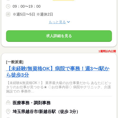
09：00〜19：00
※週5日〜5日 ※週休2日
もっと見る
求人詳細を見る
1週間以内公開
[一般派遣]
【未経験/無資格OK】病院で事務！週3〜/駅か
ら徒歩3分
【未経験&無資格OK！】 業界最大級のお仕事量だから あなたにピッ
タリのお仕事が見つかる★ ◇お仕事内容◇ 病院やクリニック、介護
施設での 事務作...
医療事務・調剤事務
埼玉県越谷市/新越谷駅（徒歩 3分）