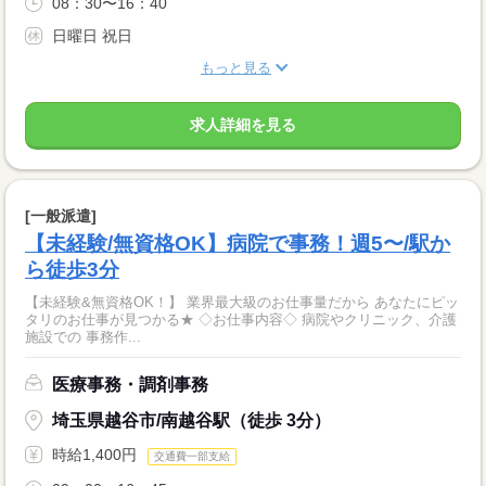
08：30〜16：40
日曜日 祝日
もっと見る
求人詳細を見る
[一般派遣]
【未経験/無資格OK】病院で事務！週5〜/駅か
ら徒歩3分
【未経験&無資格OK！】 業界最大級のお仕事量だから あなたにピッ
タリのお仕事が見つかる★ ◇お仕事内容◇ 病院やクリニック、介護
施設での 事務作...
医療事務・調剤事務
埼玉県越谷市/南越谷駅（徒歩 3分）
時給1,400円
交通費一部支給