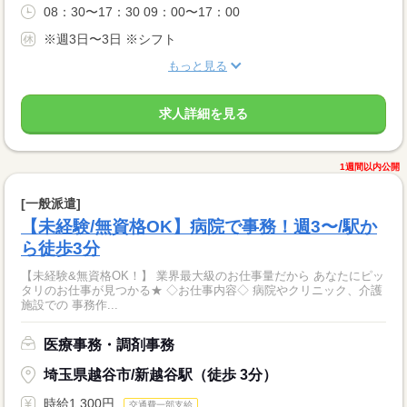
08：30〜17：30 09：00〜17：00
※週3日〜3日 ※シフト
もっと見る
求人詳細を見る
1週間以内公開
[一般派遣]
【未経験/無資格OK】病院で事務！週3〜/駅か
ら徒歩3分
【未経験&無資格OK！】 業界最大級のお仕事量だから あなたにピッ
タリのお仕事が見つかる★ ◇お仕事内容◇ 病院やクリニック、介護
施設での 事務作...
医療事務・調剤事務
埼玉県越谷市/新越谷駅（徒歩 3分）
時給1,300円
交通費一部支給