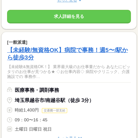
もっと見る
求人詳細を見る
[一般派遣]
【未経験/無資格OK】病院で事務！週5〜/駅か
ら徒歩3分
【未経験&無資格OK！】 業界最大級のお仕事量だから あなたにピッ
タリのお仕事が見つかる★ ◇お仕事内容◇ 病院やクリニック、介護
施設での 事務作...
医療事務・調剤事務
埼玉県越谷市/南越谷駅（徒歩 3分）
時給1,400円
交通費一部支給
09：00〜16：45
土曜日 日曜日 祝日