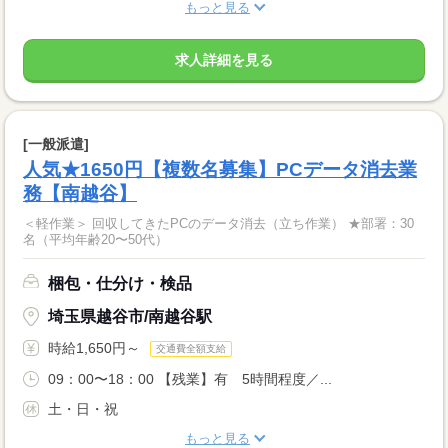
もっと見る
求人詳細を見る
[一般派遣]
人気★1650円【複数名募集】PCデータ消去業
務【南越谷】
＜軽作業＞ 回収してきたPCのデータ消去（立ち作業） ★部署：30
名（平均年齢20〜50代）
梱包・仕分け・検品
埼玉県越谷市/南越谷駅
時給1,650円～
交通費全額支給
09：00〜18：00 【残業】有 5時間程度／...
土・日・祝
もっと見る