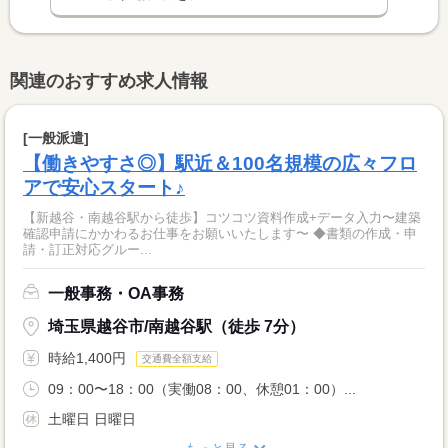
関連のおすすめ求人情報
[一般派遣]
【働きやすさ◎】駅近＆100名規模の広々フロ
アで安心スタート♪
【新越谷・南越谷駅から徒歩】コツコツ資料作成+データ入力〜建築
確認申請にかかわるお仕事をお願いいたします〜 ◆書類の作成・申
請・訂正対応グルー...
一般事務・OA事務
埼玉県越谷市/南越谷駅（徒歩 7分）
時給1,400円
交通費全額支給
09：00〜18：00（実働08：00、休憩01：00）...
土曜日 日曜日