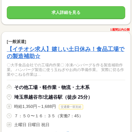
求人詳細を見る
1週間以内公開
[一般派遣]
【イチオシ求人】嬉しい土日休み！食品工場で
の製造補助☆
〇大手食品会社での工場内作業〇 冷凍ハンバーグを作る製造補助作
業。 ハンバーグ製造に使う玉ねぎやお肉の準備作業。 実際に切る作
業やこねる作業は...
その他工場・軽作業・物流・土木系
埼玉県越谷市/北越谷駅（徒歩 25分）
時給1,350円～1,688円
交通費一部支給
７：５０〜１６：３５（実働7：45）
土曜日 日曜日 祝日