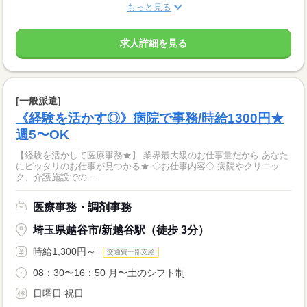
もっと見る
求人詳細を見る
[一般派遣]
《経験を活かす◎》病院で事務/時給1300円★
週5〜OK
【経験を活かして医療事務★】 業界最大級のお仕事量だから あなた
にピッタリのお仕事が見つかる★ ◇お仕事内容◇ 病院やクリニッ
ク、介護施設での ...
医療事務・調剤事務
埼玉県越谷市/新越谷駅（徒歩 3分）
時給1,300円～
交通費一部支給
08：30〜16：50 月〜土のシフト制
日曜日 祝日