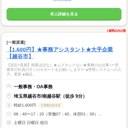
求人詳細を見る
1週間以内公開
[一般派遣]
【1,600円】★事務アシスタント★大手企業
【越谷市】
【安定×長期】残業ほぼなし★ムズカシクない★事務のお仕事♪〜営
業所の社員の方々のサポートをお願いします〜 ●専用システムへの入
力、更新 ●備品...
一般事務・OA事務
埼玉県越谷市/南越谷駅（徒歩 9分）
時給1,600円
交通費全額支給
08：40〜17：20（実働07：40、休憩01：00）...
土曜日 日曜日 祝日