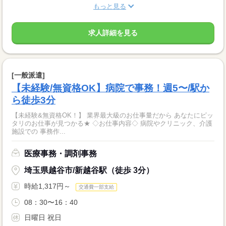
もっと見る
求人詳細を見る
[一般派遣]
【未経験/無資格OK】病院で事務！週5〜/駅か
ら徒歩3分
【未経験&無資格OK！】 業界最大級のお仕事量だから あなたにピッ
タリのお仕事が見つかる★ ◇お仕事内容◇ 病院やクリニック、介護
施設での 事務作...
医療事務・調剤事務
埼玉県越谷市/新越谷駅（徒歩 3分）
時給1,317円～
交通費一部支給
08：30〜16：40
日曜日 祝日