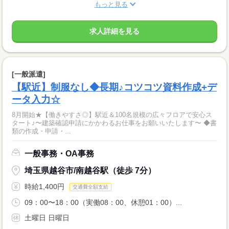
もっと見る
求人詳細を見る
[一般派遣]
【駅近】制服なし◆長期♪コツコツ資料作成+デ
ータ入力☆
8月開始★【働きやすさ◎】駅近＆100名規模の広々フロアで安心ス
タート♪〜建築確認申請にかかわるお仕事をお願いいたします〜 ◆書
類の作成・申請・...
一般事務・OA事務
埼玉県越谷市/南越谷駅（徒歩 7分）
時給1,400円
交通費全額支給
09：00〜18：00（実働08：00、休憩01：00）...
土曜日 日曜日