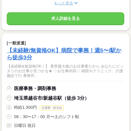
もっと見る
求人詳細を見る
[一般派遣]
【未経験/無資格OK】病院で事務！週5〜/駅か
ら徒歩3分
【未経験&無資格OK！】 業界最大級のお仕事量だから あなたにピッ
タリのお仕事が見つかる★ ◇お仕事内容◇ 病院やクリニック、介護
施設での 事務作...
医療事務・調剤事務
埼玉県越谷市/新越谷駅（徒歩 3分）
時給1,300円
交通費一部支給
08：30〜17：00 月〜土のシフト制
日曜日 祝日