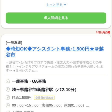
もっと見る
求人詳細を見る
3日以内公開
[一般派遣]
◆時短OK◆アシスタント事務♪1,500円★＠越
谷市
＜越谷市×ひろびろフロアで快適＞注文入力や請求書作成などの事
務！！〜インテリアやリフォームの注文に関わる事務をお願いしま
す〜 ●専用システム...
一般事務・OA事務
埼玉県越谷市/新越谷駅（バス 10分）
時給1,500円
交通費全額支給
09：00〜15：00（実働05：00、休憩01：00）...