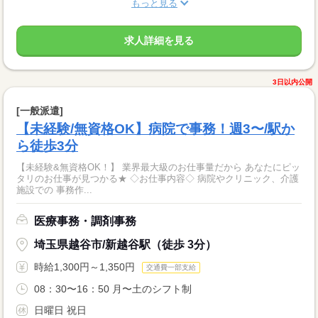
もっと見る
求人詳細を見る
3日以内公開
[一般派遣]
【未経験/無資格OK】病院で事務！週3〜/駅か
ら徒歩3分
【未経験&無資格OK！】 業界最大級のお仕事量だから あなたにピッ
タリのお仕事が見つかる★ ◇お仕事内容◇ 病院やクリニック、介護
施設での 事務作...
医療事務・調剤事務
埼玉県越谷市/新越谷駅（徒歩 3分）
時給1,300円～1,350円
交通費一部支給
08：30〜16：50 月〜土のシフト制
日曜日 祝日