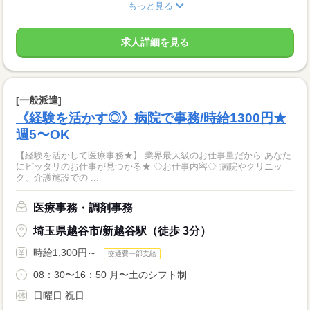
もっと見る
求人詳細を見る
[一般派遣]
《経験を活かす◎》病院で事務/時給1300円★
週5〜OK
【経験を活かして医療事務★】 業界最大級のお仕事量だから あなた
にピッタリのお仕事が見つかる★ ◇お仕事内容◇ 病院やクリニッ
ク、介護施設での ...
医療事務・調剤事務
埼玉県越谷市/新越谷駅（徒歩 3分）
時給1,300円～
交通費一部支給
08：30〜16：50 月〜土のシフト制
日曜日 祝日