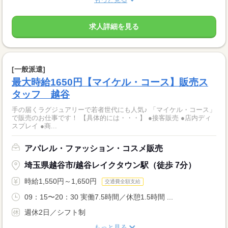
求人詳細を見る
[一般派遣]
最大時給1650円【マイケル・コース】販売ス
タッフ 越谷
手の届くラグジュアリーで若者世代にも人気♪ 「マイケル・コース」
で販売のお仕事です！ 【具体的には・・・】 ●接客販売 ●店内ディ
スプレイ ●商...
アパレル・ファッション・コスメ販売
埼玉県越谷市/越谷レイクタウン駅（徒歩 7分）
時給1,550円～1,650円
交通費全額支給
09：15〜20：30 実働7.5時間／休憩1.5時間 ...
週休2日／シフト制
もっと見る