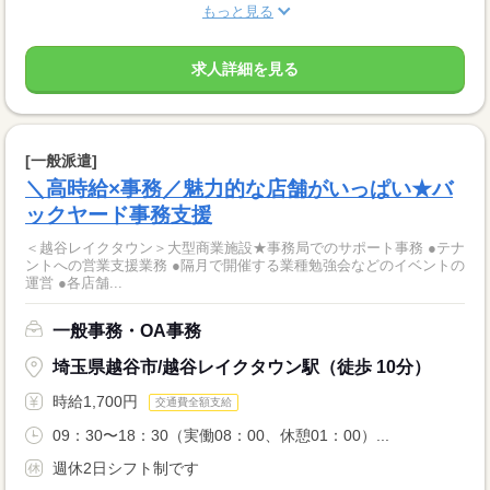
もっと見る
求人詳細を見る
[一般派遣]
＼高時給×事務／魅力的な店舗がいっぱい★バ
ックヤード事務支援
＜越谷レイクタウン＞大型商業施設★事務局でのサポート事務 ●テナ
ントへの営業支援業務 ●隔月で開催する業種勉強会などのイベントの
運営 ●各店舗...
一般事務・OA事務
埼玉県越谷市/越谷レイクタウン駅（徒歩 10分）
時給1,700円
交通費全額支給
09：30〜18：30（実働08：00、休憩01：00）...
週休2日シフト制です