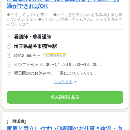
滴ができればOK
◆どうしても採血が苦手… ◆オペ、急患受け入れある職場は 落ち着
かないんだよな〜 ◆オンコール当番ってそわそわ… そんな看護師さ
んならではの...
看護師・准看護師
埼玉県越谷市/蒲生駅
時給2,850円～
交通費全額支給
≪シフト例≫ 8：30〜17：30 9：00〜18：00...
曜日固定のお休みや、 「週にこれくらいは...
もっと見る
求人詳細を見る
[一般派遣]
家庭と両立しやすい◎看護のお仕事＊体温・血