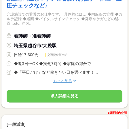
圧チェックなど♪
介護施設での看護のお仕事です。 具体的には… ◆内服薬の管理 ◆カ
ルテ記録 ◆巡回 ◆バイタルサインチェック ◆発疹やケガなどの処
置…etc. 注射...
看護師・准看護師
埼玉県越谷市/大袋駅
日給17,600円～
交通費全額支給
◆週3日〜OK ◆実働7時間 ◆家庭の都合で...
◆「平日だけ」など働きたい日を選べます！...
もっと見る
求人詳細を見る
1週間以内公開
[一般派遣]