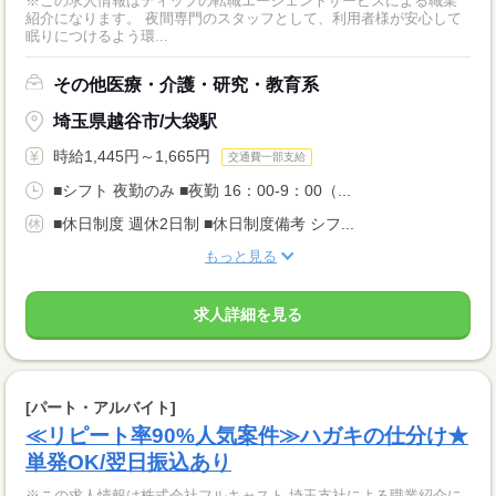
※この求人情報はディップの転職エージェントサービスによる職業
紹介になります。 夜間専門のスタッフとして、利用者様が安心して
眠りにつけるよう環...
その他医療・介護・研究・教育系
埼玉県越谷市/大袋駅
時給1,445円～1,665円
交通費一部支給
■シフト 夜勤のみ ■夜勤 16：00-9：00（...
■休日制度 週休2日制 ■休日制度備考 シフ...
もっと見る
求人詳細を見る
[パート・アルバイト]
≪リピート率90%人気案件≫ハガキの仕分け★
単発OK/翌日振込あり
※この求人情報は株式会社フルキャスト 埼玉支社による職業紹介に