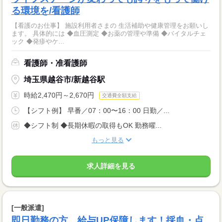
る環境を/看護師
【看護のお仕事】 施設利用者さまの 生活補助や健康管理をお願いし
ます。 具体的には ◆血圧測定 ◆お薬の管理や準備 ◆バイタルチェ
ック ◆発疹やケ...
看護師・准看護師
埼玉県越谷市/新越谷駅
時給2,470円～2,670円
交通費全額支給
【シフト例】 早番／07：00〜16：00 日勤／...
◆シフト制 ◆長期休暇の取得もOK 勤務曜...
もっと見る
求人詳細を見る
[一般派遣]
即日勤務の方、給与UP保障します！採血・点