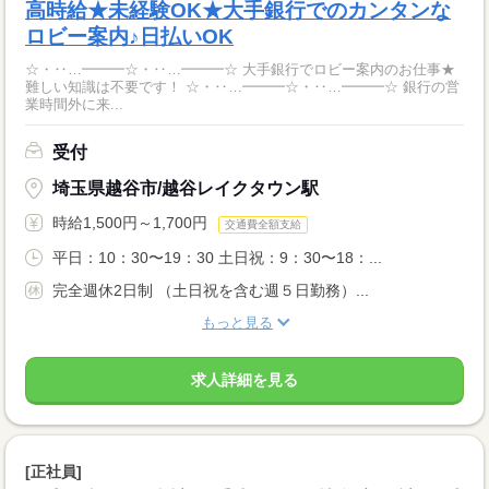
高時給★未経験OK★大手銀行でのカンタンな
ロビー案内♪日払いOK
☆・‥…━━━☆・‥…━━━☆ 大手銀行でロビー案内のお仕事★
難しい知識は不要です！ ☆・‥…━━━☆・‥…━━━☆ 銀行の営
業時間外に来...
受付
埼玉県越谷市/越谷レイクタウン駅
時給1,500円～1,700円
交通費全額支給
平日：10：30〜19：30 土日祝：9：30〜18：...
完全週休2日制 （土日祝を含む週５日勤務）...
もっと見る
求人詳細を見る
[正社員]