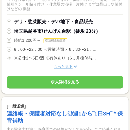
値引きシール貼り付け ・作業場の清掃・片付け まずは品出しや値付
けなどの 業務...
デリ・惣菜販売・デパ地下・食品販売
埼玉県越谷市/せんげん台駅（徒歩 23分）
時給1,200円～
交通費全額支給
6：00〜22：00 ＜営業時間＞ 8：30〜21：...
※公休2〜5日/週 ※有休あり（6ヵ月後付与...
もっと見る
求人詳細を見る
[一般派遣]
連絡帳・保護者対応なし◎週1から‾1日3H‾＊保
育補助
未経験者大歓迎！ 保育園での経験がなくても安心してご応募くださ