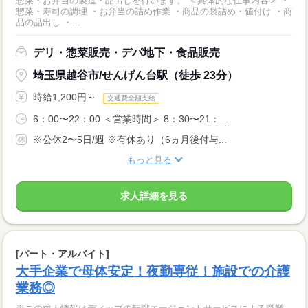
惣菜・お弁当の製造・品出しを行います。 ＜具体的な仕事内容＞ ・
惣菜・寿司の調理 ・お弁当の詰め作業 ・商品の袋詰め・値付け ・商
品の品出し ・...
デリ・惣菜販売・デパ地下・食品販売
埼玉県越谷市/せんげん台駅（徒歩 23分）
時給1,200円～
交通費全額支給
6：00〜22：00 ＜営業時間＞ 8：30〜21：...
※公休2〜5日/週 ※有休あり（6ヵ月後付与...
もっと見る
求人詳細を見る
[パート・アルバイト]
大手企業で母体安定！夜勤専従！施設での介護
業務◎