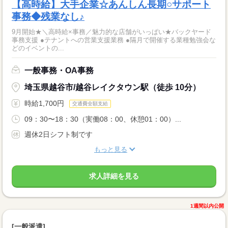
【高時給】大手企業☆あんしん長期○サポート
事務◆残業なし♪
9月開始★＼高時給×事務／魅力的な店舗がいっぱい★バックヤード
事務支援 ●テナントへの営業支援業務 ●隔月で開催する業種勉強会な
どのイベントの...
一般事務・OA事務
埼玉県越谷市/越谷レイクタウン駅（徒歩 10分）
時給1,700円
交通費全額支給
09：30〜18：30（実働08：00、休憩01：00）...
週休2日シフト制です
もっと見る
求人詳細を見る
1週間以内公開
[一般派遣]