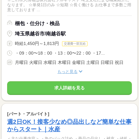
なります。 ☆単発1日のみ ☆短期 ☆長く働ける お仕事まで多数ご用
意しております ...
梱包・仕分け・検品
埼玉県越谷市/南越谷駅
時給1,450円～1,813円
交通費一部支給
・09：00〜18：00 ・13：00〜22：00 ・17...
月曜日 火曜日 水曜日 木曜日 金曜日 土曜日 日曜日 祝日
もっと見る
求人詳細を見る
[パート・アルバイト]
週2日OK！接客少なめ◎品出しなど簡単な仕事
からスタート｜水産
＜主な仕事内容＞ ・魚のパック詰め ・商品の品出し・補充 ・値札・