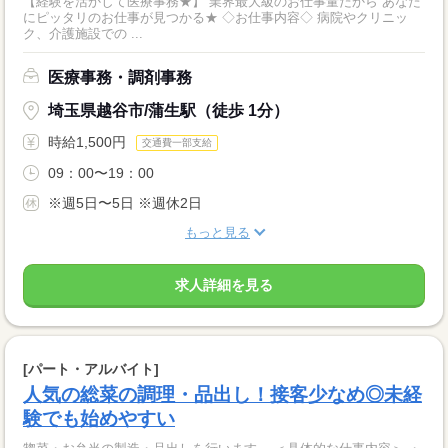
【経験を活かして医療事務★】 業界最大級のお仕事量だから あなた
にピッタリのお仕事が見つかる★ ◇お仕事内容◇ 病院やクリニッ
ク、介護施設での ...
医療事務・調剤事務
埼玉県越谷市/蒲生駅（徒歩 1分）
時給1,500円
交通費一部支給
09：00〜19：00
※週5日〜5日 ※週休2日
もっと見る
求人詳細を見る
[パート・アルバイト]
人気の総菜の調理・品出し！接客少なめ◎未経
験でも始めやすい