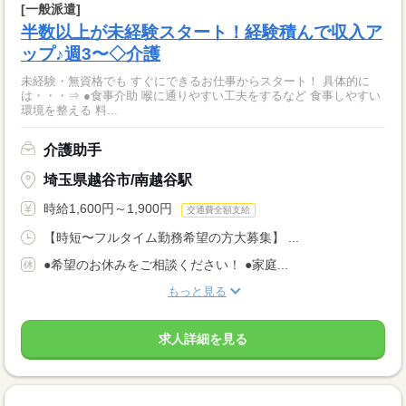
[一般派遣]
半数以上が未経験スタート！経験積んで収入ア
ップ♪週3〜◇介護
未経験・無資格でも すぐにできるお仕事からスタート！ 具体的に
は・・・⇒ ●食事介助 喉に通りやすい工夫をするなど 食事しやすい
環境を整える 料...
介護助手
埼玉県越谷市/南越谷駅
時給1,600円～1,900円
交通費全額支給
【時短〜フルタイム勤務希望の方大募集】 ...
●希望のお休みをご相談ください！ ●家庭...
もっと見る
求人詳細を見る