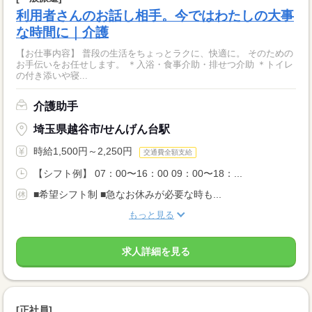
利用者さんのお話し相手。今ではわたしの大事
な時間に｜介護
【お仕事内容】 普段の生活をちょっとラクに、快適に。 そのための
お手伝いをお任せします。 ＊入浴・食事介助・排せつ介助 ＊トイレ
の付き添いや寝...
介護助手
埼玉県越谷市/せんげん台駅
時給1,500円～2,250円
交通費全額支給
【シフト例】 07：00〜16：00 09：00〜18：...
■希望シフト制 ■急なお休みが必要な時も...
もっと見る
求人詳細を見る
[正社員]