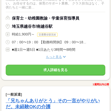
い。 お任せするのは、保育のサポート業務。 クラス担当はなく、子
供たちと一緒に楽...
保育士・幼稚園教諭・学童保育指導員
埼玉県越谷市/南越谷駅
時給1,900円～
交通費全額支給
07：00〜19：00 【勤務時間例】 09：00〜18...
■週1日〜週5日 ■1日あたり3時間〜8時間
もっと見る
求人詳細を見る
1週間以内公開
[一般派遣]
「兄ちゃんありがとう」その一言がやりがい
だ。未経験OKの介護