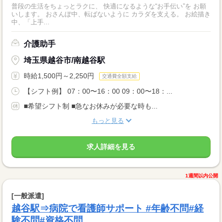
普段の生活をちょっとラクに、 快適になるような“お手伝い”を お願
いします。 おさんぽ中、転ばないように カラダを支える。 お絵描き
中、「上手...
介護助手
埼玉県越谷市/南越谷駅
時給1,500円～2,250円
交通費全額支給
【シフト例】 07：00〜16：00 09：00〜18：...
■希望シフト制 ■急なお休みが必要な時も...
もっと見る
求人詳細を見る
1週間以内公開
[一般派遣]
越谷駅⇒病院で看護師サポート #年齢不問#経
験不問#資格不問