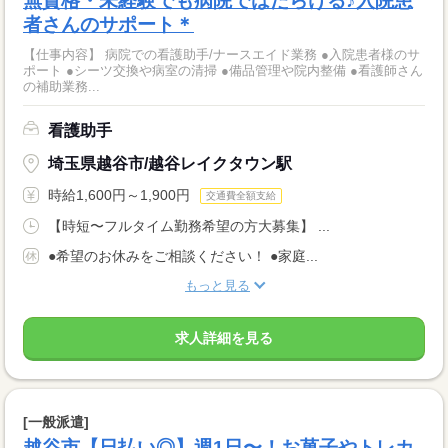
無資格・未経験でも病院ではたらける♪入院患
者さんのサポート＊
【仕事内容】 病院での看護助手/ナースエイド業務 ●入院患者様のサ
ポート ●シーツ交換や病室の清掃 ●備品管理や院内整備 ●看護師さん
の補助業務...
看護助手
埼玉県越谷市/越谷レイクタウン駅
時給1,600円～1,900円
交通費全額支給
【時短〜フルタイム勤務希望の方大募集】 ...
●希望のお休みをご相談ください！ ●家庭...
もっと見る
求人詳細を見る
[一般派遣]
越谷市【日払い◎】週1日〜！お菓子やトレカ