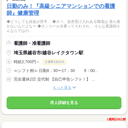
日勤のみ！『高級シニアマンションでの看護
師』健康管理
◆どうしても採血が苦手… ◆オペ、急患受け入れある職場は 落ち着
かないんだよな〜 ◆オンコール当番ってそわそわ… そんな看護師さ
んならではの...
看護師・准看護師
埼玉県越谷市/越谷レイクタウン駅
時給2,700円～
交通費全額支給
≪シフト例≫ 日勤8：30〜17：30 9：00...
完全週休2日 交代制 【自己申告シフト！】 ...
もっと見る
求人詳細を見る
1週間以内公開