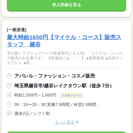
求人詳細を見る
[一般派遣]
最大時給1650円【マイケル・コース】販売ス
タッフ 越谷
手の届くラグジュアリーで若者世代にも人気♪ 「マイケル・コース」
で販売のお仕事です！ 【具体的には・・・】 ●接客販売 ●店内ディ
スプレイ ●商...
アパレル・ファッション・コスメ販売
埼玉県越谷市/越谷レイクタウン駅（徒歩 7分）
時給1,550円～1,650円
交通費全額支給
09：15〜20：30 実働7.5時間／休憩1.5時間 ...
週休2日／シフト制
もっと見る