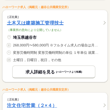
ハローワーク求人（掲載元：越谷公共職業安定所）
正社員
土木又は建築施工管理技士
（事業所の意向により公開していません）
埼玉県越谷市
268,000円〜580,000円 ※フルタイム求人の場合は月額（換算額）、パート求人の場合は時間額を表示しています。
変形労働時間制 変形労働時間制の単位 １年単位 就業時間１ 8時00分〜17時00分 就業時間に関する特記事項 【休憩時間内訳】 <BR> １０：００〜１０：１５（１５分） <BR> １２：００〜１３：００（６０分） <BR> １５：００〜１５：１５（１５分）
土曜日，日曜日，祝日，その他
求人詳細を見る
(ハローワークより転載)
ハローワーク求人（掲載元：越谷公共職業安定所）
正社員
注文住宅営業（２×４）