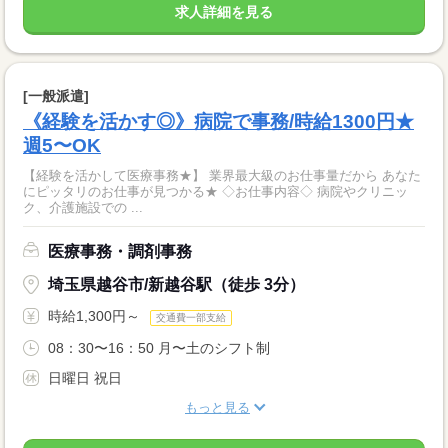
求人詳細を見る
[一般派遣]
《経験を活かす◎》病院で事務/時給1300円★
週5〜OK
【経験を活かして医療事務★】 業界最大級のお仕事量だから あなた
にピッタリのお仕事が見つかる★ ◇お仕事内容◇ 病院やクリニッ
ク、介護施設での ...
医療事務・調剤事務
埼玉県越谷市/新越谷駅（徒歩 3分）
時給1,300円～
交通費一部支給
08：30〜16：50 月〜土のシフト制
日曜日 祝日
もっと見る