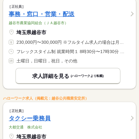
正社員
事務・窓口・営業・配送
越谷市農業協同組合（ＪＡ越谷市）
埼玉県越谷市
230,000円〜300,000円 ※フルタイム求人の場合は月額（換算額）、パート求人の場合は時間額を表示しています。
フレックスタイム制 就業時間１ 8時30分〜17時30分 就業時間に関する特記事項 ＊通常は同就業時間の勤務になり、就業先により、フレックスタイ <BR> ム制になります。 <BR> ＊コアタイムは午前１１時から午後２時になります。
土曜日，日曜日，祝日，その他
求人詳細を見る
(ハローワークより転載)
ハローワーク求人（掲載元：越谷公共職業安定所）
正社員
タクシー乗務員
大都交通 株式会社
埼玉県越谷市