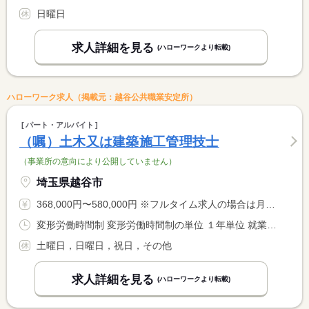
日曜日
求人詳細を見る
(ハローワークより転載)
ハローワーク求人（掲載元：越谷公共職業安定所）
パート・アルバイト
（嘱）土木又は建築施工管理技士
（事業所の意向により公開していません）
埼玉県越谷市
368,000円〜580,000円 ※フルタイム求人の場合は月額（換算額）、パート求人の場合は時間額を表示しています。
変形労働時間制 変形労働時間制の単位 １年単位 就業時間１ 8時00分〜17時00分 就業時間に関する特記事項 【休憩時間内訳】 <BR> １０：００〜１０：１５（１５分） <BR> １２：００〜１３：００（６０分） <BR> １５：００〜１５：１５（１５分）
土曜日，日曜日，祝日，その他
求人詳細を見る
(ハローワークより転載)