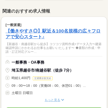
関連のおすすめ求人情報
[一般派遣]
【働きやすさ◎】駅近＆100名規模の広々フロ
アで安心スタート♪
【新越谷・南越谷駅から徒歩】コツコツ資料作成+データ入力〜建築
確認申請にかかわるお仕事をお願いいたします〜 ◆書類の作成・申
請・訂正対応グルー...
一般事務・OA事務
埼玉県越谷市/南越谷駅（徒歩 7分）
時給1,400円
交通費全額支給
09：00〜18：00（実働08：00、休憩01：00）...
土曜日 日曜日
もっと見る