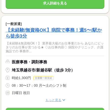
求人詳細を見る
[一般派遣]
【未経験/無資格OK】病院で事務！週5〜/駅か
ら徒歩3分
【未経験&無資格OK！】 業界最大級のお仕事量だから あなたにピッ
タリのお仕事が見つかる★ ◇お仕事内容◇ 病院やクリニック、介護
施設での 事務作...
医療事務・調剤事務
埼玉県越谷市/新越谷駅（徒歩 3分）
時給1,300円
交通費一部支給
08：30〜17：00 月〜土のシフト制
日曜日 祝日
もっと見る