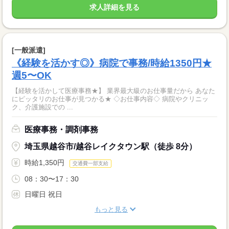
求人詳細を見る
[一般派遣]
《経験を活かす◎》病院で事務/時給1350円★
週5〜OK
【経験を活かして医療事務★】 業界最大級のお仕事量だから あなた
にピッタリのお仕事が見つかる★ ◇お仕事内容◇ 病院やクリニッ
ク、介護施設での ...
医療事務・調剤事務
埼玉県越谷市/越谷レイクタウン駅（徒歩 8分）
時給1,350円
交通費一部支給
08：30〜17：30
日曜日 祝日
もっと見る