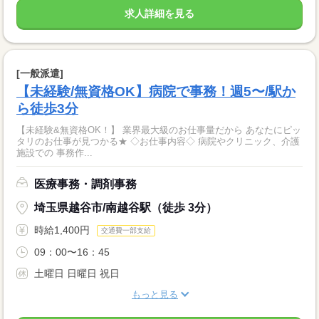
求人詳細を見る
[一般派遣]
【未経験/無資格OK】病院で事務！週5〜/駅か
ら徒歩3分
【未経験&無資格OK！】 業界最大級のお仕事量だから あなたにピッ
タリのお仕事が見つかる★ ◇お仕事内容◇ 病院やクリニック、介護
施設での 事務作...
医療事務・調剤事務
埼玉県越谷市/南越谷駅（徒歩 3分）
時給1,400円
交通費一部支給
09：00〜16：45
土曜日 日曜日 祝日
もっと見る