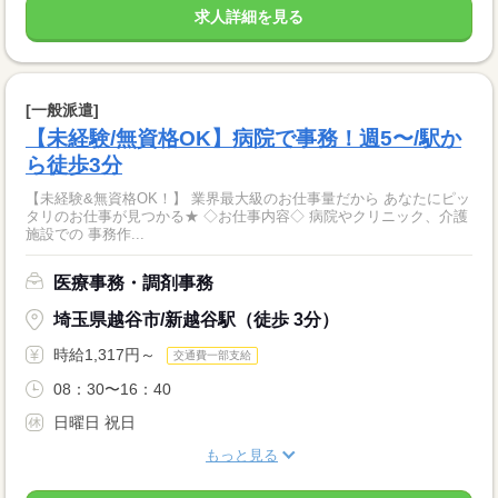
求人詳細を見る
[一般派遣]
【未経験/無資格OK】病院で事務！週5〜/駅か
ら徒歩3分
【未経験&無資格OK！】 業界最大級のお仕事量だから あなたにピッ
タリのお仕事が見つかる★ ◇お仕事内容◇ 病院やクリニック、介護
施設での 事務作...
医療事務・調剤事務
埼玉県越谷市/新越谷駅（徒歩 3分）
時給1,317円～
交通費一部支給
08：30〜16：40
日曜日 祝日
もっと見る