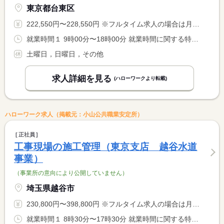
東京都台東区
222,550円〜228,550円 ※フルタイム求人の場合は月額（換算額）、パート求人の場合は時間額を表示しています。
就業時間１ 9時00分〜18時00分 就業時間に関する特記事項 本人が申請して上司が業務の繁閑を判断して承認すれば、９時から <BR> １７時３０分迄の時短勤務が可能。
土曜日，日曜日，その他
求人詳細を見る
(ハローワークより転載)
ハローワーク求人（掲載元：小山公共職業安定所）
正社員
工事現場の施工管理（東京支店 越谷水道
事業）
（事業所の意向により公開していません）
埼玉県越谷市
230,800円〜398,800円 ※フルタイム求人の場合は月額（換算額）、パート求人の場合は時間額を表示しています。
就業時間１ 8時30分〜17時30分 就業時間に関する特記事項 夜間作業あり〈２０時００分〜５時００分〉 <BR> <BR> 現場によっては、就業時間が変動する場合あり