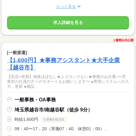
もっと見る
求人詳細を見る
1週間以内公開
[一般派遣]
【1,600円】★事務アシスタント★大手企業
【越谷市】
【安定×長期】残業ほぼなし★ムズカシクない★事務のお仕事♪〜営
業所の社員の方々のサポートをお願いします〜 ●専用システムへの入
力、更新 ●備品...
一般事務・OA事務
埼玉県越谷市/南越谷駅（徒歩 9分）
時給1,600円
交通費全額支給
08：40〜17：20（実働07：40、休憩01：00）...