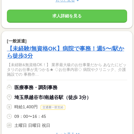
もっと見る
求人詳細を見る
[一般派遣]
【未経験/無資格OK】病院で事務！週5〜/駅か
ら徒歩3分
【未経験&無資格OK！】 業界最大級のお仕事量だから あなたにピッ
タリのお仕事が見つかる★ ◇お仕事内容◇ 病院やクリニック、介護
施設での 事務作...
医療事務・調剤事務
埼玉県越谷市/南越谷駅（徒歩 3分）
時給1,400円
交通費一部支給
09：00〜16：45
土曜日 日曜日 祝日