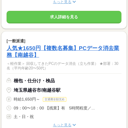
もっと見る
求人詳細を見る
[一般派遣]
人気★1650円【複数名募集】PCデータ消去業
務【南越谷】
＜軽作業＞ 回収してきたPCのデータ消去（立ち作業） ★部署：30
名（平均年齢20〜50代）
梱包・仕分け・検品
埼玉県越谷市/南越谷駅
時給1,650円～
交通費全額支給
09：00〜18：00 【残業】有 5時間程度／...
土・日・祝
もっと見る