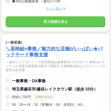
◆365日稼働倉庫 ・週3日〜OK
もっと見る
求人詳細を見る
[一般派遣]
＼高時給×事務／魅力的な店舗がいっぱい★バ
ックヤード事務支援
＜越谷レイクタウン＞大型商業施設★事務局でのサポート事務 ●テナ
ントへの営業支援業務 ●隔月で開催する業種勉強会などのイベントの
運営 ●各店舗...
一般事務・OA事務
埼玉県越谷市/越谷レイクタウン駅（徒歩 10分）
時給1,700円
交通費全額支給
09：30〜18：30（実働08：00、休憩01：00）...