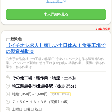
もっと見る
求人詳細を見る
3日以内公開
[一般派遣]
【イチオシ求人】嬉しい土日休み！食品工場で
の製造補助☆
〇大手食品会社での工場内作業〇 冷凍ハンバーグを作る製造補助作
業。 ハンバーグ製造に使う玉ねぎやお肉の準備作業。 実際に切る作
業やこねる作業は...
その他工場・軽作業・物流・土木系
埼玉県越谷市/北越谷駅（徒歩 25分）
時給1,350円～1,688円
交通費一部支給
７：５０〜１６：３５（実働7：45）
土曜日 日曜日 祝日