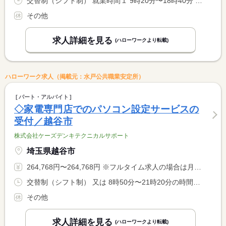
交替制（シフト制） 就業時間１ 9時20分〜18時40分 就業時間２ 10時20分〜19時40分 又は 8時50分〜21時20分の時間の間の8時間 就業時間に関する特記事項 ８：５０〜２１：２０の間で８時間の実働 <BR> 就業開始時刻は社内シフトにより決定（応相談） <BR> （１）（２）は就業例
その他
求人詳細を見る
(ハローワークより転載)
ハローワーク求人（掲載元：水戸公共職業安定所）
パート・アルバイト
◇家電専門店でのパソコン設定サービスの
受付／越谷市
株式会社ケーズデンキテクニカルサポート
埼玉県越谷市
264,768円〜264,768円 ※フルタイム求人の場合は月額（換算額）、パート求人の場合は時間額を表示しています。
交替制（シフト制） 又は 8時50分〜21時20分の時間の間の8時間 就業時間に関する特記事項 １日８時間（週４０時間） <BR> 週５日勤務 長期勤務歓迎
その他
求人詳細を見る
(ハローワークより転載)