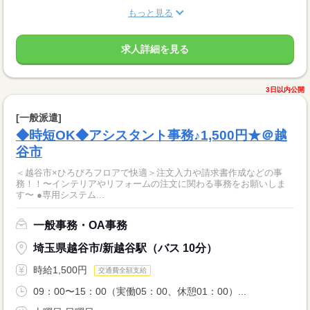
もっと見る
求人詳細を見る
3日以内公開
[一般派遣]
◆時短OK◆アシスタント事務♪1,500円★＠越
谷市
＜越谷市×ひろびろフロアで快適＞注文入力や請求書作成などの事
務！！〜インテリアやリフォームの注文に関わる事務をお願いしま
す〜 ●専用システム...
一般事務・OA事務
埼玉県越谷市/新越谷駅（バス 10分）
時給1,500円
交通費全額支給
09：00〜15：00（実働05：00、休憩01：00）...