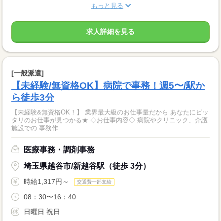
もっと見る
求人詳細を見る
[一般派遣]
【未経験/無資格OK】病院で事務！週5〜/駅か
ら徒歩3分
【未経験&無資格OK！】 業界最大級のお仕事量だから あなたにピッ
タリのお仕事が見つかる★ ◇お仕事内容◇ 病院やクリニック、介護
施設での 事務作...
医療事務・調剤事務
埼玉県越谷市/新越谷駅（徒歩 3分）
時給1,317円～
交通費一部支給
08：30〜16：40
日曜日 祝日