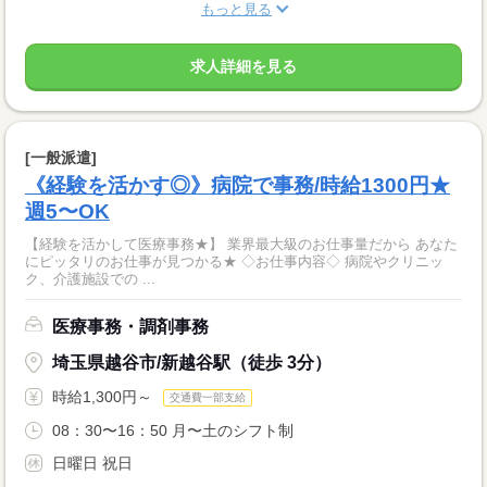
もっと見る
求人詳細を見る
[一般派遣]
《経験を活かす◎》病院で事務/時給1300円★
週5〜OK
【経験を活かして医療事務★】 業界最大級のお仕事量だから あなた
にピッタリのお仕事が見つかる★ ◇お仕事内容◇ 病院やクリニッ
ク、介護施設での ...
医療事務・調剤事務
埼玉県越谷市/新越谷駅（徒歩 3分）
時給1,300円～
交通費一部支給
08：30〜16：50 月〜土のシフト制
日曜日 祝日