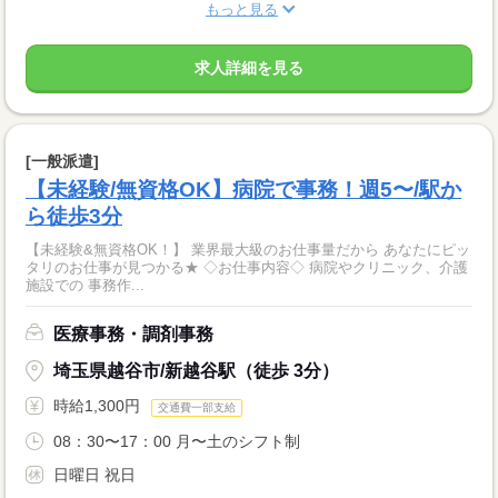
もっと見る
求人詳細を見る
[一般派遣]
【未経験/無資格OK】病院で事務！週5〜/駅か
ら徒歩3分
【未経験&無資格OK！】 業界最大級のお仕事量だから あなたにピッ
タリのお仕事が見つかる★ ◇お仕事内容◇ 病院やクリニック、介護
施設での 事務作...
医療事務・調剤事務
埼玉県越谷市/新越谷駅（徒歩 3分）
時給1,300円
交通費一部支給
08：30〜17：00 月〜土のシフト制
日曜日 祝日