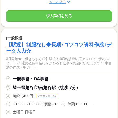
もっと見る
求人詳細を見る
[一般派遣]
【駅近】制服なし◆長期♪コツコツ資料作成+デ
ータ入力☆
8月開始★【働きやすさ◎】駅近＆100名規模の広々フロアで安心ス
タート♪〜建築確認申請にかかわるお仕事をお願いいたします〜 ◆書
類の作成・申請・...
一般事務・OA事務
埼玉県越谷市/南越谷駅（徒歩 7分）
時給1,400円
交通費全額支給
09：00〜18：00（実働08：00、休憩01：00）...
土曜日 日曜日