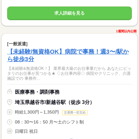
求人詳細を見る
1週間以内公開
[一般派遣]
【未経験/無資格OK】病院で事務！週3〜/駅か
ら徒歩3分
【未経験&無資格OK！】 業界最大級のお仕事量だから あなたにピッ
タリのお仕事が見つかる★ ◇お仕事内容◇ 病院やクリニック、介護
施設での 事務作...
医療事務・調剤事務
埼玉県越谷市/新越谷駅（徒歩 3分）
時給1,300円～1,350円
交通費一部支給
08：30〜16：50 月〜土のシフト制
日曜日 祝日