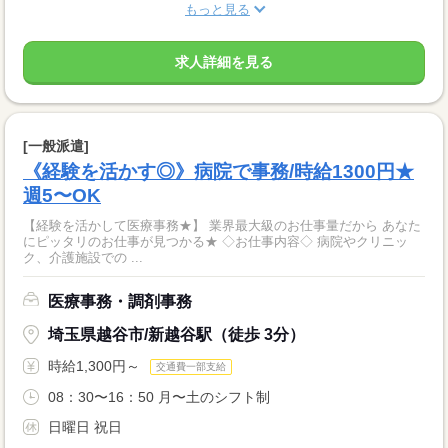
もっと見る
求人詳細を見る
[一般派遣]
《経験を活かす◎》病院で事務/時給1300円★
週5〜OK
【経験を活かして医療事務★】 業界最大級のお仕事量だから あなた
にピッタリのお仕事が見つかる★ ◇お仕事内容◇ 病院やクリニッ
ク、介護施設での ...
医療事務・調剤事務
埼玉県越谷市/新越谷駅（徒歩 3分）
時給1,300円～
交通費一部支給
08：30〜16：50 月〜土のシフト制
日曜日 祝日