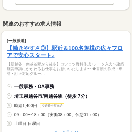
関連のおすすめ求人情報
[一般派遣]
【働きやすさ◎】駅近＆100名規模の広々フロ
アで安心スタート♪
【新越谷・南越谷駅から徒歩】コツコツ資料作成+データ入力〜建築
確認申請にかかわるお仕事をお願いいたします〜 ◆書類の作成・申
請・訂正対応グルー...
一般事務・OA事務
埼玉県越谷市/南越谷駅（徒歩 7分）
時給1,400円
交通費全額支給
09：00〜18：00（実働08：00、休憩01：00）...
土曜日 日曜日