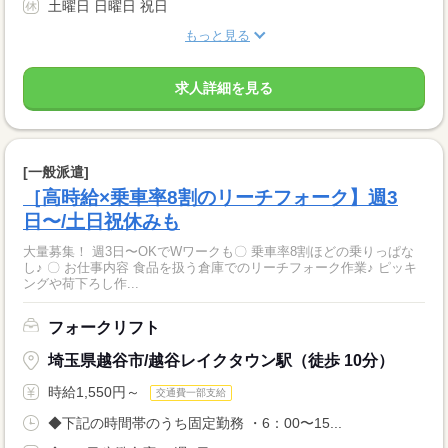
土曜日 日曜日 祝日
もっと見る
求人詳細を見る
[一般派遣]
［高時給×乗車率8割のリーチフォーク】週3
日〜/土日祝休みも
大量募集！ 週3日〜OKでWワークも〇 乗車率8割ほどの乗りっぱな
し♪ 〇 お仕事内容 食品を扱う倉庫でのリーチフォーク作業♪ ピッキ
ングや荷下ろし作...
フォークリフト
埼玉県越谷市/越谷レイクタウン駅（徒歩 10分）
時給1,550円～
交通費一部支給
◆下記の時間帯のうち固定勤務 ・6：00〜15...