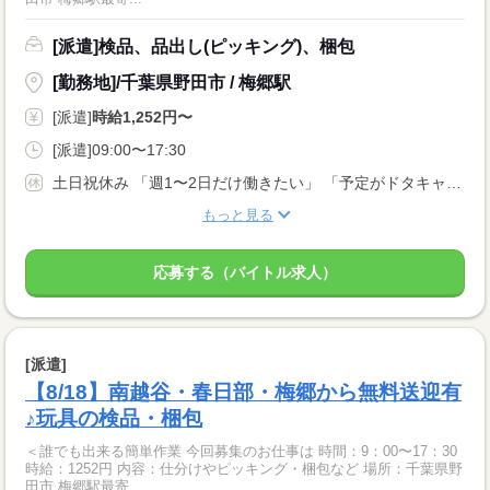
[派遣]検品、品出し(ピッキング)、梱包
[勤務地]/千葉県野田市 / 梅郷駅
[派遣]
時給1,252円〜
[派遣]09:00〜17:30
土日祝休み 「週1〜2日だけ働きたい」 「予定がドタキャンになった ⇒ ヒマだし明日働きたい！」 など… 応募理由は何でもOK！ あなたの都合の良い日に働けます♪ まずはご希望をお聞かせください☆彡
もっと見る
応募する（バイトル求人）
[派遣]
【8/18】南越谷・春日部・梅郷から無料送迎有
♪玩具の検品・梱包
＜誰でも出来る簡単作業 今回募集のお仕事は 時間：9：00〜17：30
時給：1252円 内容：仕分けやピッキング・梱包など 場所：千葉県野
田市 梅郷駅最寄...