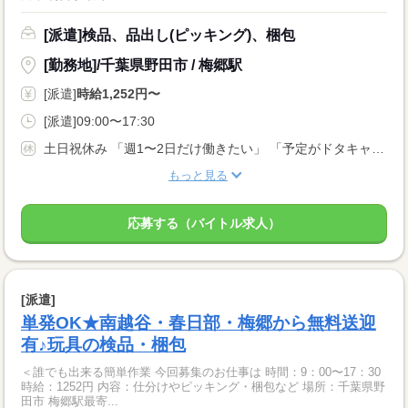
[派遣]検品、品出し(ピッキング)、梱包
[勤務地]/千葉県野田市 / 梅郷駅
[派遣]
時給1,252円〜
[派遣]09:00〜17:30
土日祝休み 「週1〜2日だけ働きたい」 「予定がドタキャンになった ⇒ ヒマだし明日働きたい！」 など… 応募理由は何でもOK！ あなたの都合の良い日に働けます♪ まずはご希望をお聞かせください☆彡
もっと見る
応募する（バイトル求人）
[派遣]
単発OK★南越谷・春日部・梅郷から無料送迎
有♪玩具の検品・梱包
＜誰でも出来る簡単作業 今回募集のお仕事は 時間：9：00〜17：30
時給：1252円 内容：仕分けやピッキング・梱包など 場所：千葉県野
田市 梅郷駅最寄...