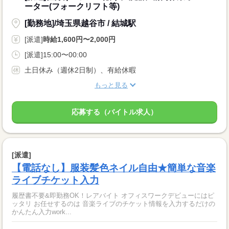
ーター(フォークリフト等)
[勤務地]/埼玉県越谷市 / 結城駅
[派遣]
時給1,600円〜2,000円
[派遣]15:00〜00:00
土日休み（週休2日制）、有給休暇
もっと見る
応募する（バイトル求人）
[派遣]
【電話なし】服装髪色ネイル自由★簡単な音楽
ライブチケット入力
履歴書不要&即勤務OK！レアバイト オフィスワークデビューにはピ
ッタリ お任せするのは 音楽ライブのチケット情報を入力するだけの
かんたん入力work...