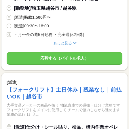
[勤務地]/埼玉県越谷市 / 越谷駅
[派遣]
時給1,500円〜
[派遣]09:30〜18:00
・月〜金の週5日勤務 ・完全週休2日制
もっと見る
応募する（バイトル求人）
[派遣]
【フォークリフト】土日休み｜残業なし｜前払
いOK｜越谷市
大手食品メーカーの商品を扱う 物流倉庫での運搬・仕分け業務です
フォークリフトをメインに使用して チームで協力しながら進めます
業務の流れ 1）入...
[派遣]仕分け・シール貼り、検品、構内作業オペレ