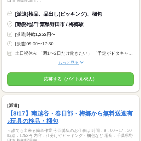
田市 梅郷駅最寄...
[派遣]検品、品出し(ピッキング)、梱包
[勤務地]/千葉県野田市 / 梅郷駅
[派遣]
時給1,252円〜
[派遣]09:00〜17:30
土日祝休み 「週1〜2日だけ働きたい」 「予定がドタキャンになった ⇒ ヒマだし明日働きたい！」 など… 応募理由は何でもOK！ あなたの都合の良い日に働けます♪ まずはご希望をお聞かせください☆彡
もっと見る
応募する（バイトル求人）
[派遣]
【8/17】南越谷・春日部・梅郷から無料送迎有
♪玩具の検品・梱包
＜誰でも出来る簡単作業 今回募集のお仕事は 時間：9：00〜17：30
時給：1252円 内容：仕分けやピッキング・梱包など 場所：千葉県野
田市 梅郷駅最寄...