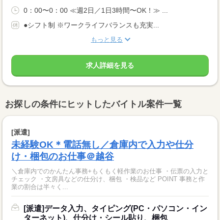
0：00〜0：00 ≪週2日／1日3時間〜OK！≫ ...
●シフト制 ※ワークライフバランスも充実...
もっと見る
求人詳細を見る
お探しの条件にヒットしたバイトル案件一覧
[派遣]
未経験OK＊電話無し／倉庫内で入力や仕分
け・梱包のお仕事＠越谷
＼倉庫内でのかんたん事務+もくもく軽作業のお仕事 ・伝票の入力と
チェック ・文房具などの仕分け、梱包 ・検品など POINT 事務と作
業の割合は半々く...
[派遣]データ入力、タイピング(PC・パソコン・イン
ターネット)、仕分け・シール貼り、梱包