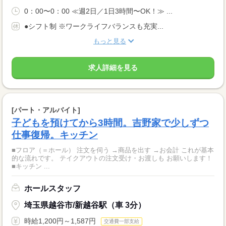
0：00〜0：00 ≪週2日／1日3時間〜OK！≫ ...
●シフト制 ※ワークライフバランスも充実...
もっと見る
求人詳細を見る
[パート・アルバイト]
子どもを預けてから3時間。吉野家で少しずつ
仕事復帰。キッチン
■フロア（＝ホール） 注文を伺う →商品を出す →お会計 これが基本
的な流れです。 テイクアウトの注文受け・お渡しも お願いします！
■キッチン ...
ホールスタッフ
埼玉県越谷市/新越谷駅（車 3分）
時給1,200円～1,587円
交通費一部支給