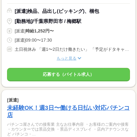
[派遣]検品、品出し(ピッキング)、梱包
[勤務地]/千葉県野田市 / 梅郷駅
[派遣]
時給1,252円〜
[派遣]09:00〜17:30
土日祝休み 「週1〜2日だけ働きたい」 「予定がドタキャンになった ⇒ ヒマだし明日働きたい！」 など… 応募理由は何でもOK！ あなたの都合の良い日に働けます♪ まずはご希望をお聞かせください☆彡
もっと見る
応募する（バイトル求人）
[派遣]
未経験OK！週3日〜働ける日払い対応パチンコ
店
パチンコ屋さんでの接客業 主なお仕事内容 ・お客様のご案内や接客
・カウンターでは景品交換 ・景品ディスプレイ ・店内アナウンスな
ど パチンコ・...