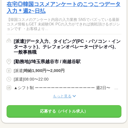
在宅◎韓国コスメアンケートのこつこつデータ
入力＊週2~日払
【韓国コスメのアンケート内容の入力業務 SNSでバズっている最新
コスメ情報もGET 未経験OK PCの入力ができれば挑戦頂けるポジシ
ョンです ・お客様より...
[派遣]データ入力、タイピング(PC・パソコン・イン
ターネット)、テレフォンオペレーター(テレオペ)、
一般事務職
[勤務地]/埼玉県越谷市 / 南越谷駅
[派遣]
時給1,900円〜2,000円
[派遣]08:00〜22:00
▲シフト制 ーーーーーーーーーーーーーーー 週2日〜 シフト自由♪ ⇒土日出勤できる方優遇！ ⇒平日のみもご相談OK 週5でしっかりと稼ぎたい方も大歓迎＾＾ ーーーーーーーーーーーーーーー
もっと見る
応募する（バイトル求人）