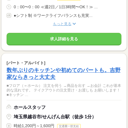
0：00〜0：00 ≪週2日／1日3時間〜OK！≫ ...
●シフト制 ※ワークライフバランスも充実...
もっと見る
求人詳細を見る
[パート・アルバイト]
数年ぶりのキッチンや初めてのパートも。吉野
家ならきっと大丈夫
■フロア（＝ホール） 注文を伺う →商品を出す →お会計 これが基本
的な流れです。 テイクアウトの注文受け・お渡しも お願いします！
■キッチン ...
ホールスタッフ
埼玉県越谷市/せんげん台駅（徒歩 1分）
時給1,200円～1,600円
交通費一部支給