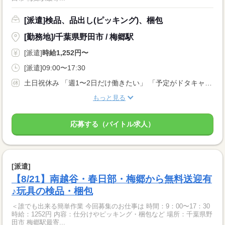
[派遣]検品、品出し(ピッキング)、梱包
[勤務地]/千葉県野田市 / 梅郷駅
[派遣]
時給1,252円〜
[派遣]09:00〜17:30
土日祝休み 「週1〜2日だけ働きたい」 「予定がドタキャンになった ⇒ ヒマだし明日働きたい！」 など… 応募理由は何でもOK！ あなたの都合の良い日に働けます♪ まずはご希望をお聞かせください☆彡
もっと見る
応募する（バイトル求人）
[派遣]
【8/21】南越谷・春日部・梅郷から無料送迎有
♪玩具の検品・梱包
＜誰でも出来る簡単作業 今回募集のお仕事は 時間：9：00〜17：30
時給：1252円 内容：仕分けやピッキング・梱包など 場所：千葉県野
田市 梅郷駅最寄...