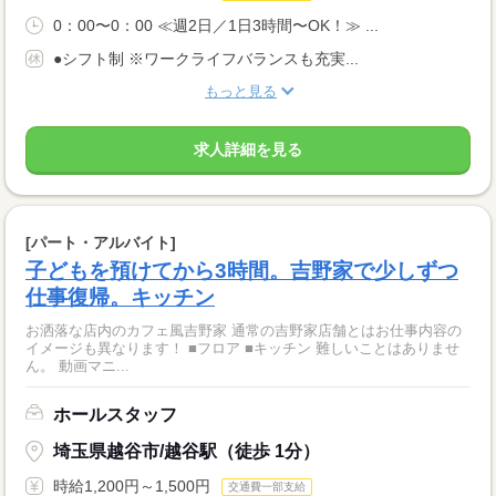
0：00〜0：00 ≪週2日／1日3時間〜OK！≫ ...
●シフト制 ※ワークライフバランスも充実...
もっと見る
求人詳細を見る
[パート・アルバイト]
子どもを預けてから3時間。吉野家で少しずつ
仕事復帰。キッチン
お洒落な店内のカフェ風吉野家 通常の吉野家店舗とはお仕事内容の
イメージも異なります！ ■フロア ■キッチン 難しいことはありませ
ん。 動画マニ...
ホールスタッフ
埼玉県越谷市/越谷駅（徒歩 1分）
時給1,200円～1,500円
交通費一部支給