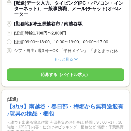
[派遣]データ入力、タイピング(PC・パソコン・イン
ターネット)、一般事務職、メール(チャット)オペレ
ーター
[勤務地]/埼玉県越谷市 / 南越谷駅
[派遣]
時給1,700円〜2,000円
[派遣]09:00〜18:00、10:00〜19:00、09:00〜17:00
シフト自由♪ 週3日〜OK 「平日メイン」 「まとまった休みも欲しい…」 などなど、 あなたの希望をご相談ください！ ★年末年始、お盆、GW、有給休暇あり★
もっと見る
応募する（バイトル求人）
[派遣]
【8/19】南越谷・春日部・梅郷から無料送迎有
♪玩具の検品・梱包
＜誰でも出来る簡単作業 今回募集のお仕事は 時間：9：00〜17：30
時給：1252円 内容：仕分けやピッキング・梱包など 場所：千葉県野