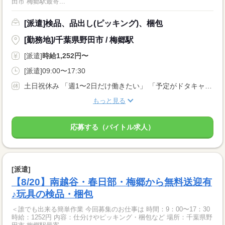
田市 梅郷駅最寄...
[派遣]検品、品出し(ピッキング)、梱包
[勤務地]/千葉県野田市 / 梅郷駅
[派遣]
時給1,252円〜
[派遣]09:00〜17:30
土日祝休み 「週1〜2日だけ働きたい」 「予定がドタキャンになった ⇒ ヒマだし明日働きたい！」 など… 応募理由は何でもOK！ あなたの都合の良い日に働けます♪ まずはご希望をお聞かせください☆彡
もっと見る
応募する（バイトル求人）
[派遣]
【8/20】南越谷・春日部・梅郷から無料送迎有
♪玩具の検品・梱包
＜誰でも出来る簡単作業 今回募集のお仕事は 時間：9：00〜17：30
時給：1252円 内容：仕分けやピッキング・梱包など 場所：千葉県野