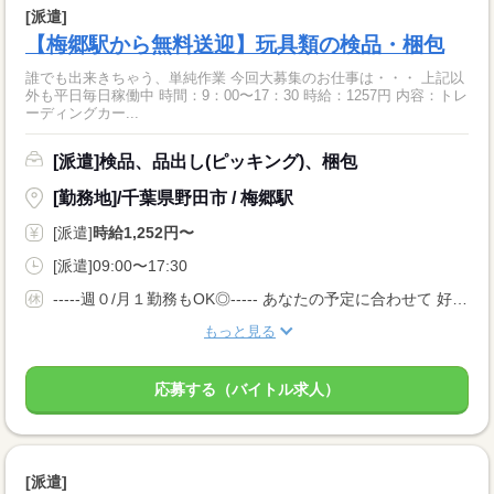
[派遣]
【梅郷駅から無料送迎】玩具類の検品・梱包
誰でも出来きちゃう、単純作業 今回大募集のお仕事は・・・ 上記以
外も平日毎日稼働中 時間：9：00〜17：30 時給：1257円 内容：トレ
ーディングカー...
[派遣]検品、品出し(ピッキング)、梱包
[勤務地]/千葉県野田市 / 梅郷駅
[派遣]
時給1,252円〜
[派遣]09:00〜17:30
-----週０/月１勤務もOK◎----- あなたの予定に合わせて 好きな日、時間帯に勤務可能☆彡 お休みもお気軽にご相談ください！
もっと見る
応募する（バイトル求人）
[派遣]