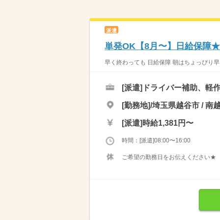
派遣
単発OK【8月〜】日給保障
早く終わっても 日給保障 朝はちょっぴり早い
[派遣]
ドライバー補助、軽
[勤務地]/埼玉県越谷市 / 南
[派遣]
時給1,381円〜
時間：[派遣]08:00〜16:00
ご希望の勤務日をお伝えください★ 「