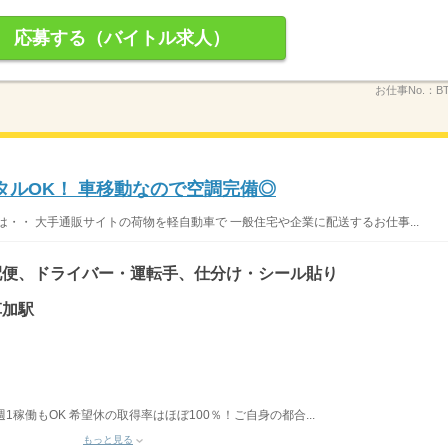
応募する（バイトル求人）
お仕事No.：
B
タルOK！ 車移動なので空調完備◎
・・ 大手通販サイトの荷物を軽自動車で 一般住宅や企業に配送するお仕事...
配便、ドライバー・運転手、仕分け・シール貼り
草加駅
稼働もOK 希望休の取得率はほぼ100％！ご自身の都合...
もっと見る