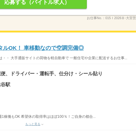
応募する（バイトル求人）
お仕事No.：
015Ｉ2026Ｂ-大宮営
タルOK！ 車移動なので空調完備◎
・・ 大手通販サイトの荷物を軽自動車で 一般住宅や企業に配送するお仕事...
配便、ドライバー・運転手、仕分け・シール貼り
越谷駅
稼働もOK 希望休の取得率はほぼ100％！ご自身の都合...
もっと見る