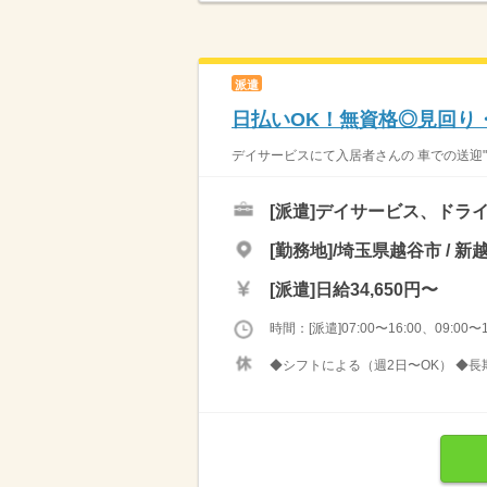
派遣
日払いOK！無資格◎見回り・
デイサービスにて入居者さんの 車での送迎"
[派遣]
デイサービス、ドラ
[勤務地]/埼玉県越谷市 / 新
[派遣]
日給34,650円〜
時間：[派遣]07:00〜16:00、09:00〜1
◆シフトによる（週2日〜OK） ◆長