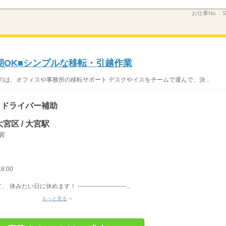
お仕事No.：
期OK■シンプルな移転・引越作業
のは、オフィスや事務所の移転サポート デスクやイスをチームで運んで、決...
、ドライバー補助
宮区 / 大宮駅
大宮
8:00
休めます！ ------------------------...
もっと見る