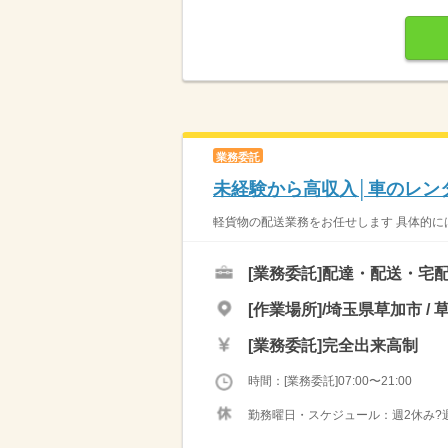
業務委託
未経験から高収入│車のレン
軽貨物の配送業務をお任せします 具体的には
[業務委託]
配達・配送・宅
[作業場所]/埼玉県草加市 / 
[業務委託]
完全出来高制
時間：[業務委託]07:00〜21:00
勤務曜日・スケジュール：週2休み?週1