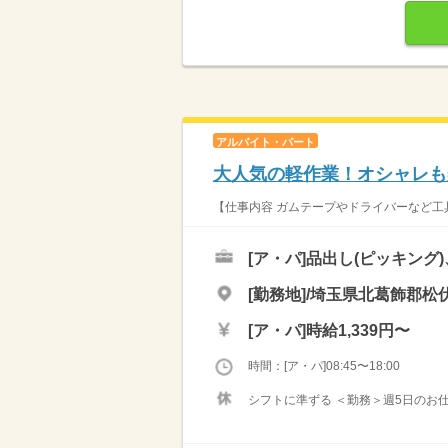
アルバイト・パート
大人気の軽作業！オシャレも
【仕事内容 ガムテープやドライバーなど工具
[ア・パ]
品出し(ピッキング
[勤務地]/埼玉県北葛飾郡松伏
[ア・パ]
時給1,339円〜
時間：[ア・パ]08:45〜18:00
シフトに準ずる ＜勤務＞週5日のお