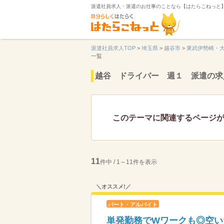
派遣社員求人・派遣のお仕事のことなら【はたらこねっと
派遣社員求人TOP
>
埼玉県
>
越谷市
>
東武伊勢崎・
一覧
越谷 ドライバー 週１ 派遣の求
このテーマに関連するページ
11
件中 / 1～11件を表示
＼オススメ!／
パート・アルバイト
単発勤務でWワークも◎空いた