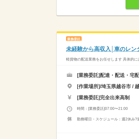
業務委託
未経験から高収入│車のレン
軽貨物の配送業務をお任せします 具体的には
[業務委託]
配達・配送・宅
[作業場所]/埼玉県越谷市 / 
[業務委託]
完全出来高制
時間：[業務委託]07:00〜21:00
勤務曜日・スケジュール：週2休み?週1