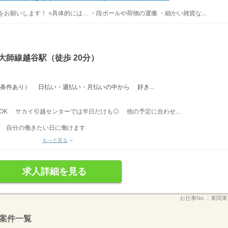
お願いします！ ○具体的には… ・段ボールや荷物の運搬 ・細かい雑貨な...
大師線越谷駅（徒歩 20分）
※条件あり） 日払い・週払い・月払いの中から 好き...
間〜OK サカイ引越センターでは半日だけも◎ 他の予定に合わせ...
、 自分の働きたい日に働けます
もっと見る
求人詳細を見る
お仕事No.：
東関東
案件一覧