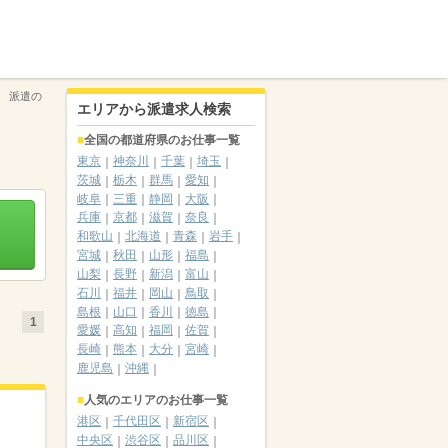
 派遣の
エリアから派遣求人検索
全国の都道府県のお仕事一覧
東京
神奈川
千葉
埼玉
茨城
栃木
群馬
愛知
岐阜
三重
静岡
大阪
兵庫
京都
滋賀
奈良
和歌山
北海道
青森
岩手
宮城
秋田
山形
福島
山梨
長野
新潟
富山
石川
福井
岡山
鳥取
島根
山口
香川
徳島
1
愛媛
高知
福岡
佐賀
長崎
熊本
大分
宮崎
鹿児島
沖縄
人気のエリアのお仕事一覧
港区
千代田区
新宿区
中央区
渋谷区
品川区