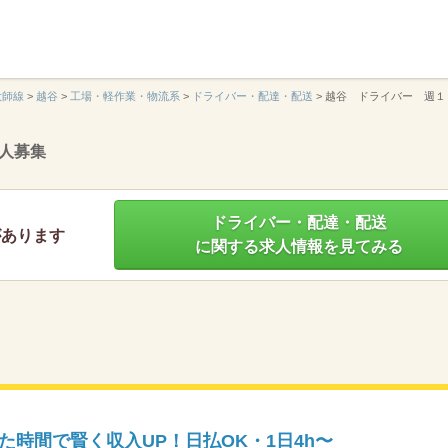
】
大師線
>
越谷
>
工場・軽作業・物流系
>
ドライバー・配達・配送
>
越谷 ドライバー 週１
人募集
ドライバー・配達・配送
があります
に関する求人情報を見てみる
時間で賢く収入UP！日払OK・1日4h〜