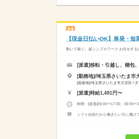
派遣
【現金日払いOK】単発・短
動いて稼ぐ、超シンプルワーク お任せする
[派遣]
移転・引越し、梱包
[勤務地]/埼玉県さいたま市大
[面接地]/埼玉県さいたま市大宮区 / 
[派遣]
時給1,491円〜
時間：[派遣]09:00〜17:00、09:00〜1
シフト自由だから働きたい日に働けて、 休みたい日に