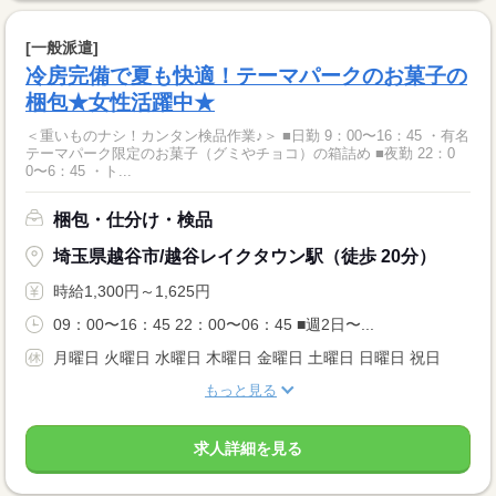
[一般派遣]
冷房完備で夏も快適！テーマパークのお菓子の
梱包★女性活躍中★
＜重いものナシ！カンタン検品作業♪＞ ■日勤 9：00〜16：45 ・有名
テーマパーク限定のお菓子（グミやチョコ）の箱詰め ■夜勤 22：0
0〜6：45 ・ト...
梱包・仕分け・検品
埼玉県越谷市/越谷レイクタウン駅（徒歩 20分）
時給1,300円～1,625円
09：00〜16：45 22：00〜06：45 ■週2日〜...
月曜日 火曜日 水曜日 木曜日 金曜日 土曜日 日曜日 祝日
もっと見る
求人詳細を見る