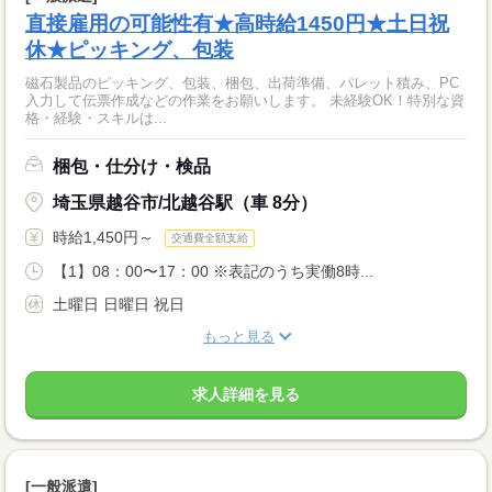
直接雇用の可能性有★高時給1450円★土日祝
休★ピッキング、包装
磁石製品のピッキング、包装、梱包、出荷準備、パレット積み、PC
入力して伝票作成などの作業をお願いします。 未経験OK！特別な資
格・経験・スキルは...
梱包・仕分け・検品
埼玉県越谷市/北越谷駅（車 8分）
時給1,450円～
交通費全額支給
【1】08：00〜17：00 ※表記のうち実働8時...
土曜日 日曜日 祝日
もっと見る
求人詳細を見る
[一般派遣]