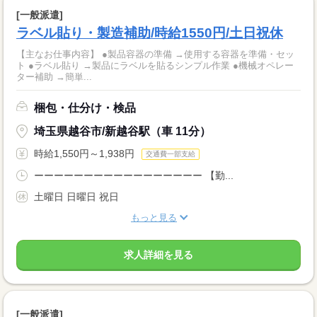
[一般派遣]
ラベル貼り・製造補助/時給1550円/土日祝休
【主なお仕事内容】 ●製品容器の準備 →使用する容器を準備・セッ
ト ●ラベル貼り →製品にラベルを貼るシンプル作業 ●機械オペレー
ター補助 →簡単...
梱包・仕分け・検品
埼玉県越谷市/新越谷駅（車 11分）
時給1,550円～1,938円
交通費一部支給
ーーーーーーーーーーーーーーーーー 【勤...
土曜日 日曜日 祝日
もっと見る
求人詳細を見る
[一般派遣]