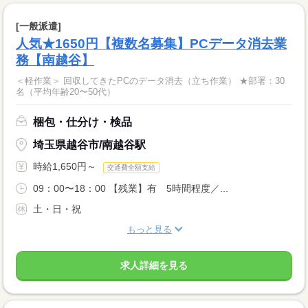
[一般派遣]
人気★1650円【複数名募集】PCデータ消去業
務【南越谷】
＜軽作業＞ 回収してきたPCのデータ消去（立ち作業） ★部署：30
名（平均年齢20〜50代）
梱包・仕分け・検品
埼玉県越谷市/南越谷駅
時給1,650円～
交通費全額支給
09：00〜18：00 【残業】有 5時間程度／...
土・日・祝
もっと見る
求人詳細を見る