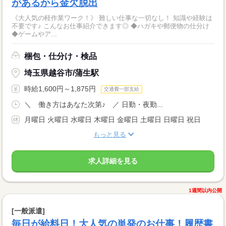
があるから金欠脱出
《大人気の軽作業ワーク！》 難しい仕事な一切なし！ 知識や経験は
不要です♪ こんなお仕事紹介できます◎ ◆ハガキや郵便物の仕分け
◆ゲームやア...
梱包・仕分け・検品
埼玉県越谷市/蒲生駅
時給1,600円～1,875円
交通費一部支給
＼ 働き方はあなた次第♪ ／ 日勤・夜勤...
月曜日 火曜日 水曜日 木曜日 金曜日 土曜日 日曜日 祝日
もっと見る
求人詳細を見る
1週間以内公開
[一般派遣]
毎日が給料日！大人気の単発のお仕事！履歴書