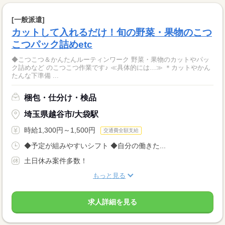
[一般派遣]
カットして入れるだけ！旬の野菜・果物のこつ
こつパック詰めetc
◆こつこつ＆かんたんルーティンワーク 野菜・果物のカットやパッ
ク詰めなど のこつこつ作業です♪ ≪具体的には…≫ ＊カットやかん
たんな下準備 ...
梱包・仕分け・検品
埼玉県越谷市/大袋駅
時給1,300円～1,500円
交通費全額支給
◆予定が組みやすいシフト ◆自分の働きた...
土日休み案件多数！
もっと見る
求人詳細を見る