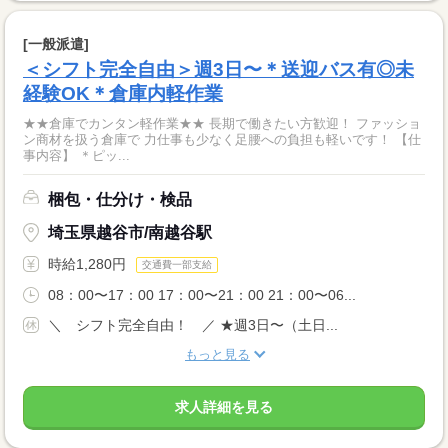
[一般派遣]
＜シフト完全自由＞週3日〜＊送迎バス有◎未
経験OK＊倉庫内軽作業
★★倉庫でカンタン軽作業★★ 長期で働きたい方歓迎！ ファッショ
ン商材を扱う倉庫で 力仕事も少なく足腰への負担も軽いです！ 【仕
事内容】 ＊ピッ...
梱包・仕分け・検品
埼玉県越谷市/南越谷駅
時給1,280円
交通費一部支給
08：00〜17：00 17：00〜21：00 21：00〜06...
＼ シフト完全自由！ ／ ★週3日〜（土日...
もっと見る
求人詳細を見る