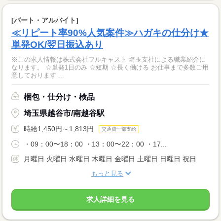
[パート・アルバイト]
≪リピート率90%人気案件≫ハガキの仕分け★
単発OK/翌日振込あり
※この求人情報は株式会社フルキャスト 埼玉支社による職業紹介に
なります。 ☆単発1日のみ ☆短期 ☆長く働ける お仕事まで多数ご用
意しております ...
梱包・仕分け・検品
埼玉県越谷市/南越谷駅
時給1,450円～1,813円
交通費一部支給
・09：00〜18：00 ・13：00〜22：00 ・17...
月曜日 火曜日 水曜日 木曜日 金曜日 土曜日 日曜日 祝日
もっと見る
求人詳細を見る