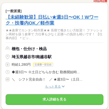
3日以内公開
[一般派遣]
【未経験歓迎】日払い★週3日〜OK！Wワー
ク・扶養内OK／軽作業
★★倉庫でカンタン軽作業★★ 長期で働きたい方歓迎！ ファッショ
ン商材を扱う倉庫で 力仕事も少なく足腰への負担も軽いです！ 【仕
事内容】 ＊ピッ...
梱包・仕分け・検品
埼玉県越谷市/南越谷駅
時給1,280円
交通費一部支給
◆週3日〜 ※土日どちらか含む 勤務開始時...
＼ シフト完全自由！ ／ ★週3日〜（土日...
もっと見る
求人詳細を見る