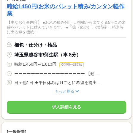
時給1450円/お米のパレット積み/カンタン軽作
業
【主なお仕事内容】 ●お米の積み付け →機械から出てくる5キロの米
袋をパレットに積んでいきます。 ●「糠（ぬか）」の清掃 →精米時
に出る糠を機械...
梱包・仕分け・検品
埼玉県越谷市/蒲生駅（車 8分）
時給1,450円～1,813円
交通費一部支給
ーーーーーーーーーーーーーーーーー 【勤...
日＋他1日 ★平日休みは月ごとに希望を提出...
もっと見る
求人詳細を見る
[一般派遣]