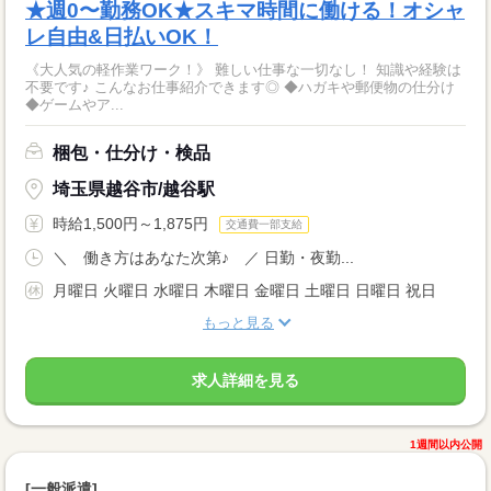
★週0〜勤務OK★スキマ時間に働ける！オシャ
レ自由&日払いOK！
《大人気の軽作業ワーク！》 難しい仕事な一切なし！ 知識や経験は
不要です♪ こんなお仕事紹介できます◎ ◆ハガキや郵便物の仕分け
◆ゲームやア...
梱包・仕分け・検品
埼玉県越谷市/越谷駅
時給1,500円～1,875円
交通費一部支給
＼ 働き方はあなた次第♪ ／ 日勤・夜勤...
月曜日 火曜日 水曜日 木曜日 金曜日 土曜日 日曜日 祝日
もっと見る
求人詳細を見る
1週間以内公開
[一般派遣]