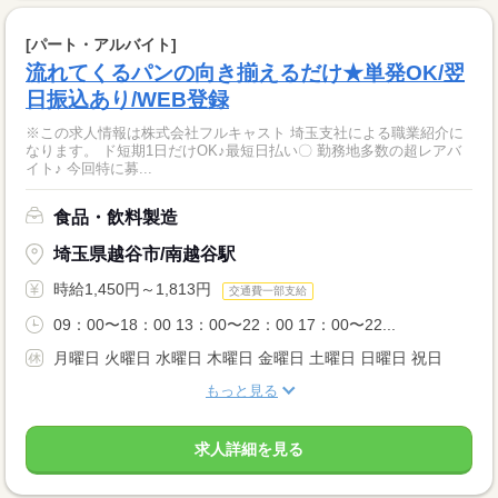
[パート・アルバイト]
流れてくるパンの向き揃えるだけ★単発OK/翌
日振込あり/WEB登録
※この求人情報は株式会社フルキャスト 埼玉支社による職業紹介に
なります。 ド短期1日だけOK♪最短日払い〇 勤務地多数の超レアバ
イト♪ 今回特に募...
食品・飲料製造
埼玉県越谷市/南越谷駅
時給1,450円～1,813円
交通費一部支給
09：00〜18：00 13：00〜22：00 17：00〜22...
月曜日 火曜日 水曜日 木曜日 金曜日 土曜日 日曜日 祝日
もっと見る
求人詳細を見る