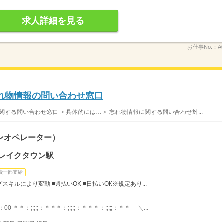
求人詳細を見る
お仕事No.：
A
れ物情報の問い合わせ窓口
関する問い合わせ窓口 ＜具体的には…＞ 忘れ物情報に関する問い合わせ対...
ンオペレーター）
谷レイクタウン駅
費一部支給
スキルにより変動 ■週払いOK ■日払いOK※規定あり...
0 ＊＊：;;;;;：＊＊＊：;;;;;：＊＊＊：;;;;;：＊＊ ＼...