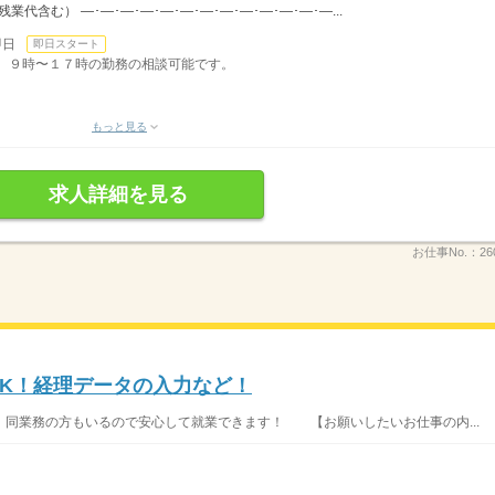
（残業代含む） ―･―･―･―･―･―･―･―･―･―･―･―･―...
即日
即日スタート
０分。９時〜１７時の勤務の相談可能です。
もっと見る
求人詳細を見る
お仕事No.：
26
OK！経理データの入力など！
同業務の方もいるので安心して就業できます！ 【お願いしたいお仕事の内...