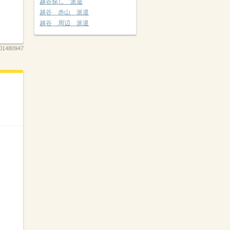
越谷探し 派遣
越谷 赤山 派遣
越谷 周辺 派遣
01480947