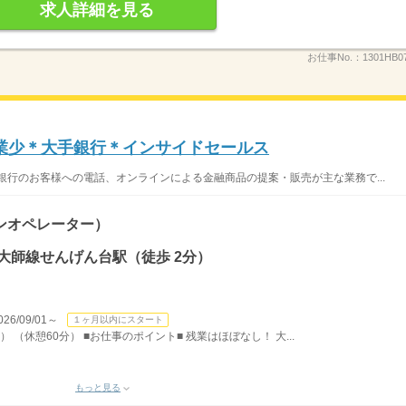
求人詳細を見る
お仕事No.：
1301HB0
業少＊大手銀行＊インサイドセールス
銀行のお客様への電話、オンラインによる金融商品の提案・販売が主な業務で...
ンオペレーター）
大師線せんげん台駅（徒歩 2分）
/09/01～
１ヶ月以内にスタート
） （休憩60分） ■お仕事のポイント■ 残業はほぼなし！ 大...
もっと見る