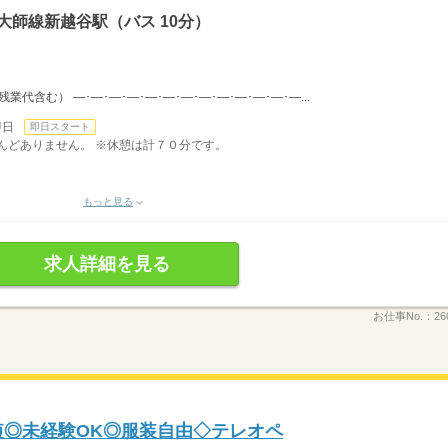
大師線新越谷駅（バス 10分）
（残業代含む） ―･―･―･―･―･―･―･―･―･―･―･―･―...
即日
即日スタート
ほとんどありません。 ※休憩は計７０分です。
もっと見る
求人詳細を見る
お仕事No.：
26
時短◎未経験OK◎服装自由◇テレオペ