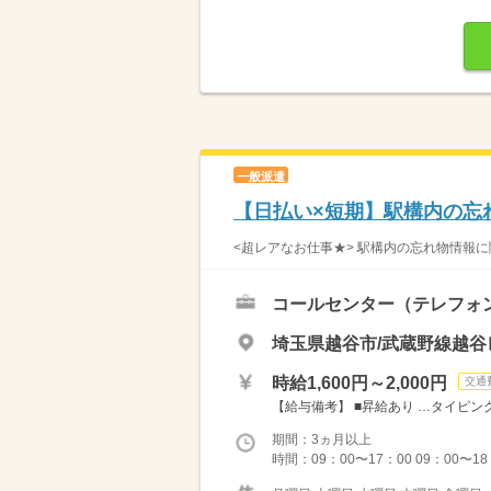
一般派遣
【日払い×短期】駅構内の忘
<超レアなお仕事★> 駅構内の忘れ物情報に
コールセンター（テレフォ
埼玉県越谷市/武蔵野線越
時給1,600円～2,000円
交通
【給与備考】 ■昇給あり …タイピング
期間：3ヵ月以上
時間：09：00〜17：00 09：00〜18：0