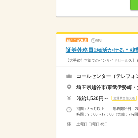
紹介予定派遣
説明
証券外務員1種活かせる＊残
【大手銀行本部でのインサイドセールス】 
コールセンター（テレフォ
埼玉県越谷市/東武伊勢崎・
時給1,530円～
交通費全額支給
期間：3ヵ月以上 勤務開始日：2026
時間：9：00〜17：00（実働：7時間
土曜日 日曜日 祝日