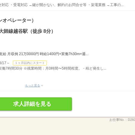
応 ・受電対応 →鍵が開かない、解約のお問合せ等 ・架電業務 →工事の...
ンオペレーター）
大師線越谷駅（徒歩 8分）
月収例 21万0000円 時給1400円×実働7h30m×週...
/17～
１ヶ月以内にスタート
）実働7時間30分 ※残業時間：月0時間〜5時間程度。・殆ど発生し...
もっと見る
求人詳細を見る
お仕事No.：
D26