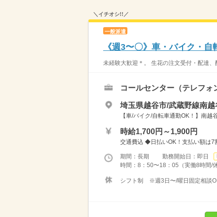
＼イチオシ!!／
一般派遣
《週3〜〇》車・バイク・自
未経験大歓迎＊。 生花の注文受付・配達、
コールセンター（テレフォ
埼玉県越谷市/武蔵野線南越
【車/バイク/自転車通勤OK！】南越
時給1,700円～1,900円
交通費込 ◆日払いOK！支払い額は7割！
期間：長期 勤務開始日：即日
時間：8：50〜18：05（実働8時間/
シフト制 ※週3日〜/曜日固定相談O