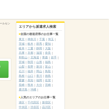
ールセン
エリアから派遣求人検索
全国の都道府県のお仕事一覧
東京
神奈川
千葉
埼玉
茨城
栃木
群馬
愛知
岐阜
三重
静岡
大阪
兵庫
京都
滋賀
奈良
和歌山
北海道
青森
岩手
宮城
秋田
山形
福島
）
山梨
長野
新潟
富山
石川
福井
岡山
鳥取
島根
山口
香川
徳島
愛媛
高知
福岡
佐賀
長崎
熊本
大分
宮崎
鹿児島
沖縄
人気のエリアのお仕事一覧
港区
千代田区
新宿区
中央区
渋谷区
品川区