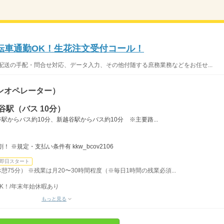
転車通勤OK！生花注文受付コール！
配送の手配・問合せ対応、データ入力、その他付随する庶務業務などをお任せ...
ンオペレーター）
谷駅（バス 10分）
谷駅からバス約10分、新越谷駅からバス約10分 ※主要路...
 ※規定・支払い条件有 kkw_bcov2106
即日スタート
休憩75分） ※残業は月20〜30時間程度（※毎日1時間の残業必須...
K！/年末年始休暇あり
もっと見る