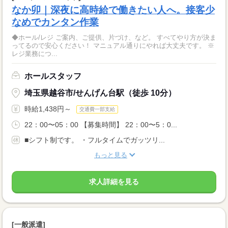
なか卯｜深夜に高時給で働きたい人へ。接客少
なめでカンタン作業
◆ホール/レジ ご案内、ご提供、片づけ、など。 すべてやり方が決ま
ってるので安心ください！ マニュアル通りにやれば大丈夫です。 ※
レジ業務につ...
ホールスタッフ
埼玉県越谷市/せんげん台駅（徒歩 10分）
時給1,438円～
交通費一部支給
22：00〜05：00 【募集時間】 22：00〜5：0...
■シフト制です。 ・フルタイムでガッツリ...
もっと見る
求人詳細を見る
[一般派遣]