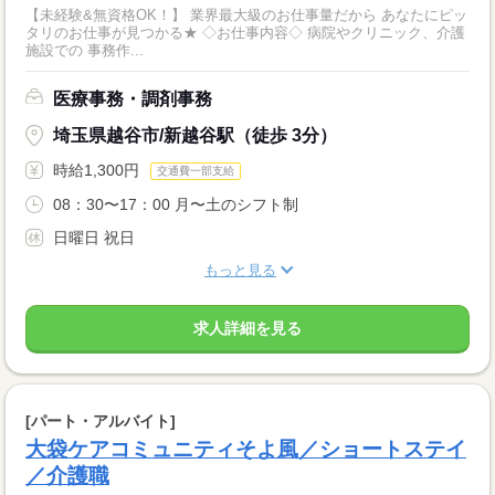
【未経験&無資格OK！】 業界最大級のお仕事量だから あなたにピッ
タリのお仕事が見つかる★ ◇お仕事内容◇ 病院やクリニック、介護
施設での 事務作...
医療事務・調剤事務
埼玉県越谷市/新越谷駅（徒歩 3分）
時給1,300円
交通費一部支給
08：30〜17：00 月〜土のシフト制
日曜日 祝日
もっと見る
求人詳細を見る
[パート・アルバイト]
大袋ケアコミュニティそよ風／ショートステイ
／介護職