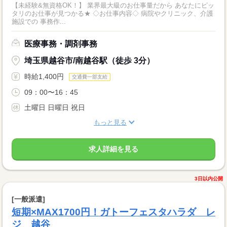
【未経験&無資格OK！】 業界最大級のお仕事量だから あなたにピッ
タリのお仕事が見つかる★ ◇お仕事内容◇ 病院やクリニック、介護
施設での 事務作...
医療事務・調剤事務
埼玉県越谷市/南越谷駅（徒歩 3分）
時給1,400円
交通費一部支給
09：00〜16：45
土曜日 日曜日 祝日
もっと見る
求人詳細を見る
3日以内公開
[一般派遣]
短期×MAX1700円！ガトーフェスタハラダ レ
ジ 越谷