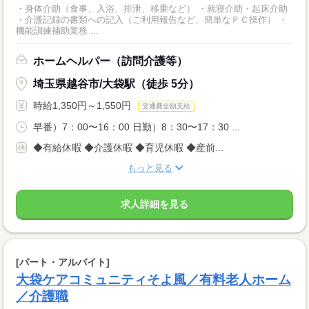
・身体介助（食事、入浴、排泄、移乗など） ・就寝介助・起床介助
・介護記録の書類への記入（ご利用報告など、簡単なＰＣ操作） ・
機能訓練補助業務 ...
ホームヘルパー（訪問介護等）
埼玉県越谷市/大袋駅（徒歩 5分）
時給1,350円～1,550円
交通費全額支給
早番）7：00〜16：00 日勤）8：30〜17：30 ...
◆有給休暇 ◆介護休暇 ◆育児休暇 ◆産前...
もっと見る
求人詳細を見る
[パート・アルバイト]
大袋ケアコミュニティそよ風／有料老人ホーム
／介護職