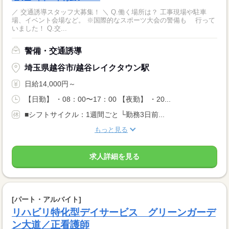
／ 交通誘導スタッフ大募集！ ＼ Q.働く場所は？ 工事現場や駐車
場、イベント会場など。 ※国際的なスポーツ大会の警備も 行って
いました！ Q.交...
警備・交通誘導
埼玉県越谷市/越谷レイクタウン駅
日給14,000円～
【日勤】 ・08：00〜17：00 【夜勤】 ・20...
■シフトサイクル：1週間ごと └勤務3日前...
もっと見る
求人詳細を見る
[パート・アルバイト]
リハビリ特化型デイサービス グリーンガーデ
ン大道／正看護師