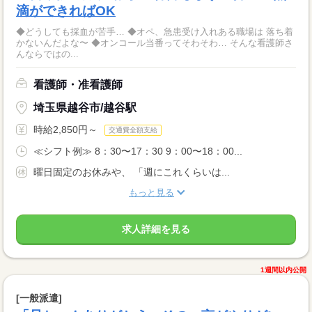
滴ができればOK
◆どうしても採血が苦手… ◆オペ、急患受け入れある職場は 落ち着
かないんだよな〜 ◆オンコール当番ってそわそわ… そんな看護師さ
んならではの...
看護師・准看護師
埼玉県越谷市/越谷駅
時給2,850円～
交通費全額支給
≪シフト例≫ 8：30〜17：30 9：00〜18：00...
曜日固定のお休みや、 「週にこれくらいは...
もっと見る
求人詳細を見る
1週間以内公開
[一般派遣]