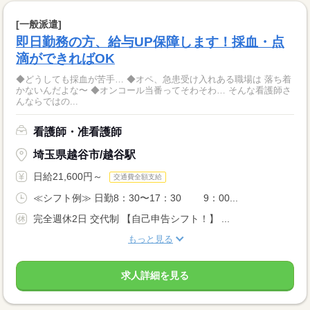
[一般派遣]
即日勤務の方、給与UP保障します！採血・点
滴ができればOK
◆どうしても採血が苦手… ◆オペ、急患受け入れある職場は 落ち着
かないんだよな〜 ◆オンコール当番ってそわそわ… そんな看護師さ
んならではの...
看護師・准看護師
埼玉県越谷市/越谷駅
日給21,600円～
交通費全額支給
≪シフト例≫ 日勤8：30〜17：30 9：00...
完全週休2日 交代制 【自己申告シフト！】 ...
もっと見る
求人詳細を見る