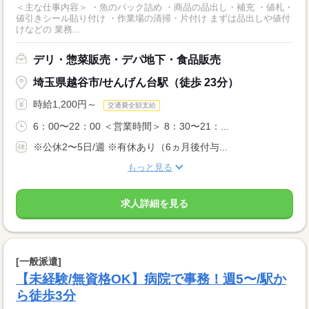
＜主な仕事内容＞ ・魚のパック詰め ・商品の品出し・補充 ・値札・
値引きシール貼り付け ・作業場の清掃・片付け まずは品出しや値付
けなどの 業務...
デリ・惣菜販売・デパ地下・食品販売
埼玉県越谷市/せんげん台駅（徒歩 23分）
時給1,200円～
交通費全額支給
6：00〜22：00 ＜営業時間＞ 8：30〜21：...
※公休2〜5日/週 ※有休あり（6ヵ月後付与...
もっと見る
求人詳細を見る
[一般派遣]
【未経験/無資格OK】病院で事務！週5〜/駅か
ら徒歩3分