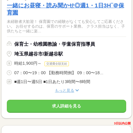
一緒にお昼寝・読み聞かせ◎週1・1日3H‾＠保
育園
未経験者大歓迎！ 保育園での経験がなくても安心してご応募くださ
い。 お任せするのは、保育のサポート業務。 クラス担当はなく、子
供たちと一緒に楽...
保育士・幼稚園教諭・学童保育指導員
埼玉県越谷市/新越谷駅
時給1,900円～
交通費全額支給
07：00〜19：00 【勤務時間例】 09：00〜18...
■週1日〜週5日 ■1日あたり3時間〜8時間
もっと見る
求人詳細を見る
3日以内公開