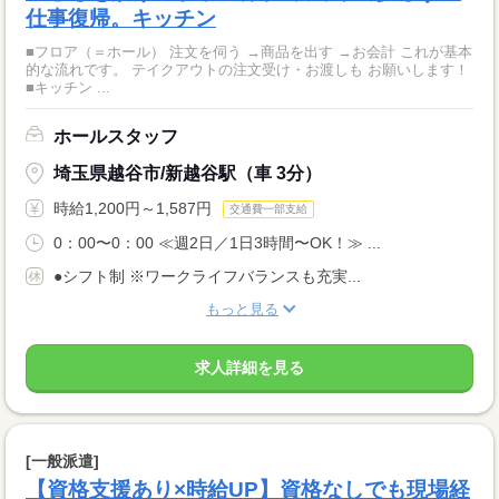
仕事復帰。キッチン
■フロア（＝ホール） 注文を伺う →商品を出す →お会計 これが基本
的な流れです。 テイクアウトの注文受け・お渡しも お願いします！
■キッチン ...
ホールスタッフ
埼玉県越谷市/新越谷駅（車 3分）
時給1,200円～1,587円
交通費一部支給
0：00〜0：00 ≪週2日／1日3時間〜OK！≫ ...
●シフト制 ※ワークライフバランスも充実...
もっと見る
求人詳細を見る
[一般派遣]
【資格支援あり×時給UP】資格なしでも現場経