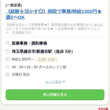
[一般派遣]
《経験を活かす◎》病院で事務/時給1300円★
週5〜OK
【経験を活かして医療事務★】 業界最大級のお仕事量だから あなた
にピッタリのお仕事が見つかる★ ◇お仕事内容◇ 病院やクリニッ
ク、介護施設での ...
医療事務・調剤事務
埼玉県越谷市/新越谷駅（徒歩 3分）
時給1,300円～
交通費一部支給
08：30〜16：50 月〜土のシフト制
日曜日 祝日
もっと見る
求人詳細を見る
本日公開