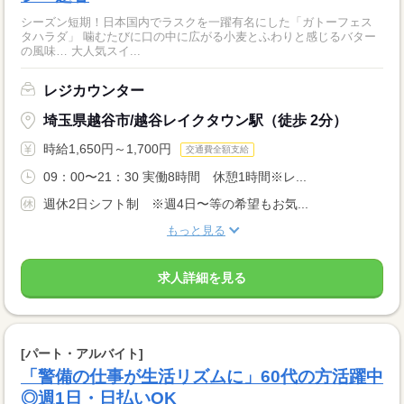
シーズン短期！日本国内でラスクを一躍有名にした「ガトーフェス
タハラダ」 噛むたびに口の中に広がる小麦とふわりと感じるバター
の風味… 大人気スイ...
レジカウンター
埼玉県越谷市/越谷レイクタウン駅（徒歩 2分）
時給1,650円～1,700円
交通費全額支給
09：00〜21：30 実働8時間 休憩1時間※レ...
週休2日シフト制 ※週4日〜等の希望もお気...
もっと見る
求人詳細を見る
[パート・アルバイト]
「警備の仕事が生活リズムに」60代の方活躍中
◎週1日・日払いOK