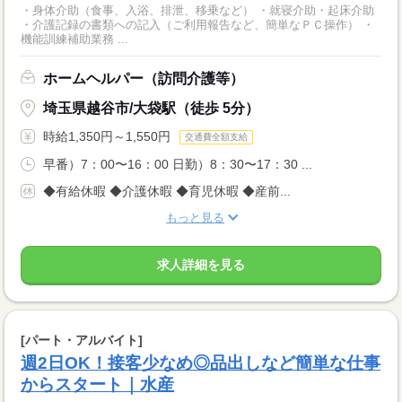
・身体介助（食事、入浴、排泄、移乗など） ・就寝介助・起床介助
・介護記録の書類への記入（ご利用報告など、簡単なＰＣ操作） ・
機能訓練補助業務 ...
ホームヘルパー（訪問介護等）
埼玉県越谷市/大袋駅（徒歩 5分）
時給1,350円～1,550円
交通費全額支給
早番）7：00〜16：00 日勤）8：30〜17：30 ...
◆有給休暇 ◆介護休暇 ◆育児休暇 ◆産前...
もっと見る
求人詳細を見る
[パート・アルバイト]
週2日OK！接客少なめ◎品出しなど簡単な仕事
からスタート｜水産