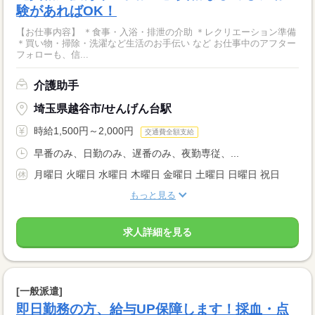
験があればOK！
【お仕事内容】 ＊食事・入浴・排泄の介助 ＊レクリエーション準備
＊買い物・掃除・洗濯など生活のお手伝い など お仕事中のアフター
フォローも、信...
介護助手
埼玉県越谷市/せんげん台駅
時給1,500円～2,000円
交通費全額支給
早番のみ、日勤のみ、遅番のみ、夜勤専従、...
月曜日 火曜日 水曜日 木曜日 金曜日 土曜日 日曜日 祝日
もっと見る
求人詳細を見る
[一般派遣]
即日勤務の方、給与UP保障します！採血・点