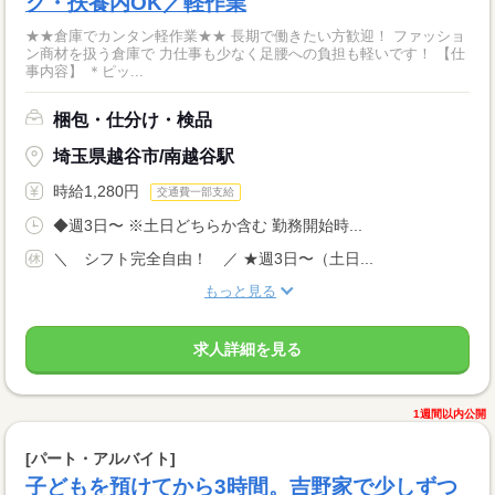
ク・扶養内OK／軽作業
★★倉庫でカンタン軽作業★★ 長期で働きたい方歓迎！ ファッショ
ン商材を扱う倉庫で 力仕事も少なく足腰への負担も軽いです！ 【仕
事内容】 ＊ピッ...
梱包・仕分け・検品
埼玉県越谷市/南越谷駅
時給1,280円
交通費一部支給
◆週3日〜 ※土日どちらか含む 勤務開始時...
＼ シフト完全自由！ ／ ★週3日〜（土日...
もっと見る
求人詳細を見る
1週間以内公開
[パート・アルバイト]
子どもを預けてから3時間。吉野家で少しずつ