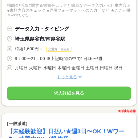
補助金申請に関する書類チェックと簡単なデータ入力♪ ≪仕事内容≫
●書類内容のチェック ●専用フォーマットへの入力 など ★ここが働
きやすいポ...
データ入力・タイピング
埼玉県越谷市/南越谷駅
時給1,600円～
交通費一部支給
9：00〜21：00 ※上記時間の中で1日4h〜/週...
月曜日 火曜日 水曜日 木曜日 金曜日 土曜日 日曜日 祝日
もっと見る
求人詳細を見る
3日以内公開
[一般派遣]
【未経験歓迎】日払い★週3日〜OK！Wワー