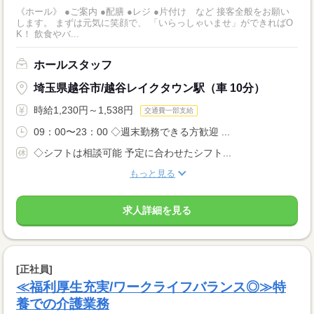
《ホール》 ●ご案内 ●配膳 ●レジ ●片付け など 接客全般をお願い
します。 まずは元気に笑顔で、 「いらっしゃいませ」ができればO
K！ 飲食やバ...
ホールスタッフ
埼玉県越谷市/越谷レイクタウン駅（車 10分）
時給1,230円～1,538円
交通費一部支給
09：00〜23：00 ◇週末勤務できる方歓迎 ...
◇シフトは相談可能 予定に合わせたシフト...
もっと見る
求人詳細を見る
[正社員]
≪福利厚生充実/ワークライフバランス◎≫特
養での介護業務