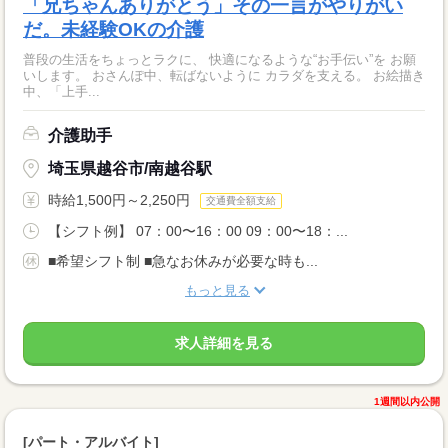
「兄ちゃんありがとう」その一言がやりがい
だ。未経験OKの介護
普段の生活をちょっとラクに、 快適になるような“お手伝い”を お願
いします。 おさんぽ中、転ばないように カラダを支える。 お絵描き
中、「上手...
介護助手
埼玉県越谷市/南越谷駅
時給1,500円～2,250円
交通費全額支給
【シフト例】 07：00〜16：00 09：00〜18：...
■希望シフト制 ■急なお休みが必要な時も...
もっと見る
求人詳細を見る
1週間以内公開
[パート・アルバイト]