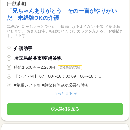
[一般派遣]
「兄ちゃんありがとう」その一言がやりがい
だ。未経験OKの介護
普段の生活をちょっとラクに、 快適になるような“お手伝い”を お願
いします。 おさんぽ中、転ばないように カラダを支える。 お絵描き
中、「上手...
介護助手
埼玉県越谷市/南越谷駅
時給1,500円～2,250円
交通費全額支給
【シフト例】 07：00〜16：00 09：00〜18：...
■希望シフト制 ■急なお休みが必要な時も...
もっと見る
求人詳細を見る