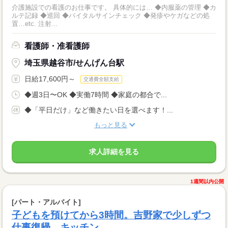
介護施設での看護のお仕事です。 具体的には… ◆内服薬の管理 ◆カ
ルテ記録 ◆巡回 ◆バイタルサインチェック ◆発疹やケガなどの処
置…etc. 注射...
看護師・准看護師
埼玉県越谷市/せんげん台駅
日給17,600円～
交通費全額支給
◆週3日〜OK ◆実働7時間 ◆家庭の都合で...
◆「平日だけ」など働きたい日を選べます！...
もっと見る
求人詳細を見る
1週間以内公開
[パート・アルバイト]
子どもを預けてから3時間。吉野家で少しずつ
仕事復帰。キッチン