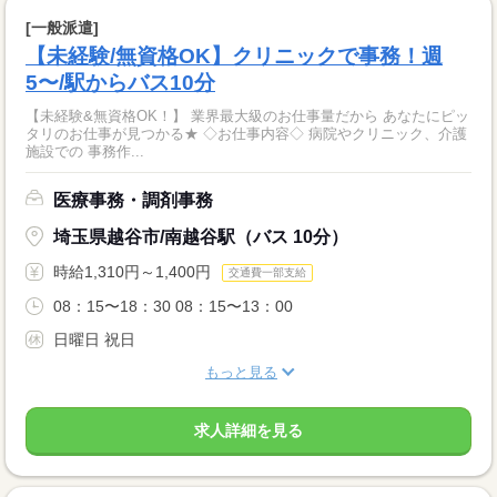
[一般派遣]
【未経験/無資格OK】クリニックで事務！週
5〜/駅からバス10分
【未経験&無資格OK！】 業界最大級のお仕事量だから あなたにピッ
タリのお仕事が見つかる★ ◇お仕事内容◇ 病院やクリニック、介護
施設での 事務作...
医療事務・調剤事務
埼玉県越谷市/南越谷駅（バス 10分）
時給1,310円～1,400円
交通費一部支給
08：15〜18：30 08：15〜13：00
日曜日 祝日
もっと見る
求人詳細を見る