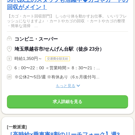
回収がメイン！
【カゴ・カート回収部門】 しっかり体を動かすお仕事。 いいリフレ
ッシュになりますよ♪ ・カートやカゴの回収 ・カートやカゴの整理
・簡単な清掃 ...
コンビニ・スーパー
埼玉県越谷市/せんげん台駅（徒歩 23分）
時給1,350円～
交通費全額支給
6：00〜22：00 ＜営業時間＞ 8：30〜21：...
※公休2〜5日/週 ※有休あり（6ヵ月後付与...
もっと見る
求人詳細を見る
[一般派遣]
［高時給×乗車率8割のリーチフォーク】週3