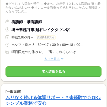
◆どうしても採血が苦手… ◆オペ、急患受け入れある職場は 落ち着
かないんだよな〜 ◆オンコール当番ってそわそわ… そんな看護師さ
んならではの...
看護師・准看護師
埼玉県越谷市/越谷レイクタウン駅
時給2,850円～
交通費全額支給
≪シフト例≫ 8：30〜17：30 9：00〜18：00...
曜日固定のお休みや、 「週にこれくらいは...
もっと見る
求人詳細を見る
[一般派遣]
ムリなく続ける体調サポート＊未経験でもOK♪
シンプル業務で安心