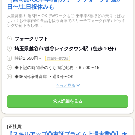
日〜/土日祝休みも
大量募集！ 週3日〜OKでWワークも〇 乗車率8割ほどの乗りっぱな
し♪ 〇 お仕事内容 食品を扱う倉庫でのリーチフォーク作業♪ ピッキ
ングや荷下ろし作...
フォークリフト
埼玉県越谷市/越谷レイクタウン駅（徒歩 10分）
時給1,550円～
交通費一部支給
◆下記の時間帯のうち固定勤務 ・6：00〜15...
◆365日稼働倉庫 ・週3日〜OK
もっと見る
求人詳細を見る
[正社員]
【スキルアップ◎東証プライム上場企業◎】ホ