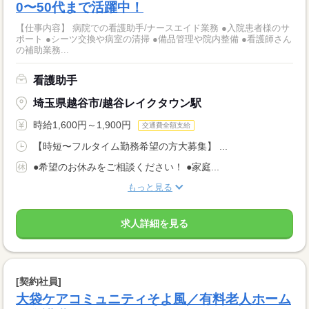
0〜50代まで活躍中！
【仕事内容】 病院での看護助手/ナースエイド業務 ●入院患者様のサ
ポート ●シーツ交換や病室の清掃 ●備品管理や院内整備 ●看護師さん
の補助業務...
看護助手
埼玉県越谷市/越谷レイクタウン駅
時給1,600円～1,900円
交通費全額支給
【時短〜フルタイム勤務希望の方大募集】 ...
●希望のお休みをご相談ください！ ●家庭...
もっと見る
求人詳細を見る
[契約社員]
大袋ケアコミュニティそよ風／有料老人ホーム