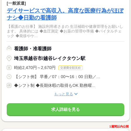
[一般派遣]
デイサービスで高収入。高度な医療行為がほぼ
ナシ◆日勤の看護師
【看護のお仕事】 施設利用者さまの 生活補助や健康管理をお願いし
ます。 具体的には ◆血圧測定 ◆お薬の管理や準備 ◆バイタルチェ
ック ◆発疹やケ...
看護師・准看護師
埼玉県越谷市/越谷レイクタウン駅
時給2,470円～2,670円
交通費全額支給
【シフト例】 早番／07：00〜16：00 日勤／...
◆シフト制 ◆長期休暇の取得もOK 勤務曜...
もっと見る
求人詳細を見る
1週間以内公開