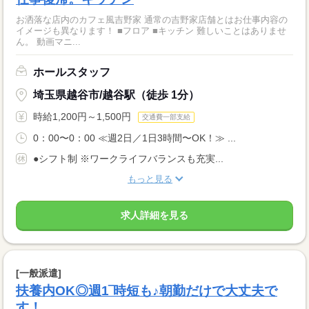
お洒落な店内のカフェ風吉野家 通常の吉野家店舗とはお仕事内容の
イメージも異なります！ ■フロア ■キッチン 難しいことはありませ
ん。 動画マニ...
ホールスタッフ
埼玉県越谷市/越谷駅（徒歩 1分）
時給1,200円～1,500円
交通費一部支給
0：00〜0：00 ≪週2日／1日3時間〜OK！≫ ...
●シフト制 ※ワークライフバランスも充実...
もっと見る
求人詳細を見る
[一般派遣]
扶養内OK◎週1‾時短も♪朝勤だけで大丈夫で
す！