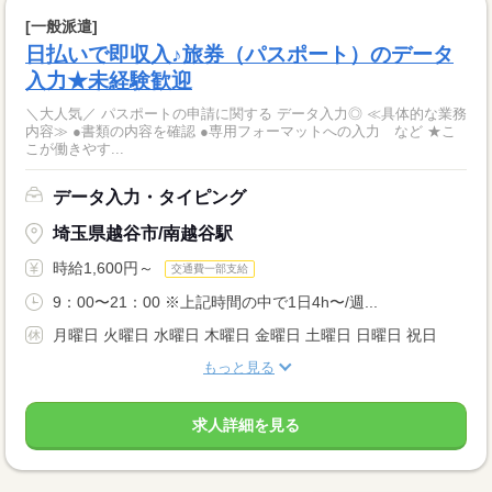
[一般派遣]
日払いで即収入♪旅券（パスポート）のデータ
入力★未経験歓迎
＼大人気／ パスポートの申請に関する データ入力◎ ≪具体的な業務
内容≫ ●書類の内容を確認 ●専用フォーマットへの入力 など ★こ
こが働きやす...
データ入力・タイピング
埼玉県越谷市/南越谷駅
時給1,600円～
交通費一部支給
9：00〜21：00 ※上記時間の中で1日4h〜/週...
月曜日 火曜日 水曜日 木曜日 金曜日 土曜日 日曜日 祝日
もっと見る
求人詳細を見る