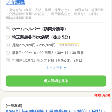
／介護職
・身体介助（食事、入浴、排泄、移乗など） ・就寝介助・起床介助
・介護記録の書類への記入（ご利用報告など、簡単なＰＣ操作） ・
機能訓練補助業務 ...
ホームヘルパー（訪問介護等）
埼玉県越谷市/大袋駅（徒歩 5分）
月給275,920円～295,920円
交通費全額支給
早番7：00〜16：00 日勤8：30〜17：30 遅番...
年間休日107日 ※シフト制（月9公休、2月は...
もっと見る
求人詳細を見る
1週間以内公開
[一般派遣]
90%以上が未経験！単発勤務も大歓迎！日払い