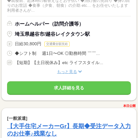
◆就寝前、起床時の着替えなどお手伝い ◆消灯後の見回り ◆身の回
りのお世話 ◆食事（夕食、朝食）の介助 etc... をお任せいたします
利用者さんが...
ホームヘルパー（訪問介護等）
埼玉県越谷市/越谷レイクタウン駅
日給30,800円
交通費全額支給
◆シフト制 週1日〜OK ◎勤務時間 ￣￣...
【短期】【土日祝休み】etc ライフスタイル...
もっと見る
求人詳細を見る
本日公開
[一般派遣]
【大手住宅メーカーGr】長期◆受注データ入力
のお仕事♪残業なし