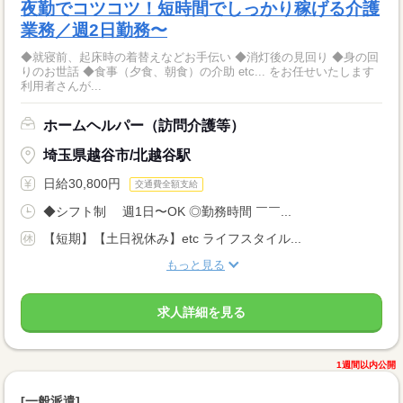
夜勤でコツコツ！短時間でしっかり稼げる介護
業務／週2日勤務〜
◆就寝前、起床時の着替えなどお手伝い ◆消灯後の見回り ◆身の回
りのお世話 ◆食事（夕食、朝食）の介助 etc... をお任せいたします
利用者さんが...
ホームヘルパー（訪問介護等）
埼玉県越谷市/北越谷駅
日給30,800円
交通費全額支給
◆シフト制 週1日〜OK ◎勤務時間 ￣￣...
【短期】【土日祝休み】etc ライフスタイル...
もっと見る
求人詳細を見る
1週間以内公開
[一般派遣]