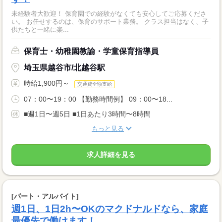
未経験者大歓迎！ 保育園での経験がなくても安心してご応募くださ
い。 お任せするのは、保育のサポート業務。 クラス担当はなく、子
供たちと一緒に楽...
保育士・幼稚園教諭・学童保育指導員
埼玉県越谷市/北越谷駅
時給1,900円～
交通費全額支給
07：00〜19：00 【勤務時間例】 09：00〜18...
■週1日〜週5日 ■1日あたり3時間〜8時間
もっと見る
求人詳細を見る
[パート・アルバイト]
週1日、1日2h〜OKのマクドナルドなら、家庭
最優先で働けます！