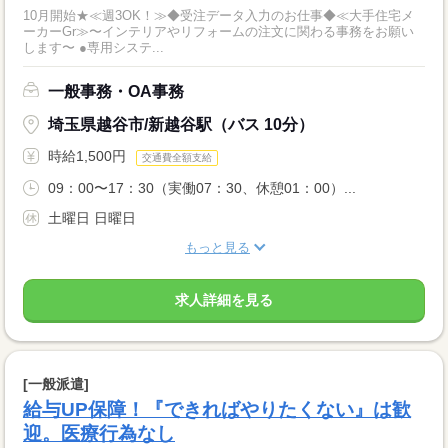
10月開始★≪週3OK！≫◆受注データ入力のお仕事◆≪大手住宅メ
ーカーGr≫〜インテリアやリフォームの注文に関わる事務をお願い
します〜 ●専用システ...
一般事務・OA事務
埼玉県越谷市/新越谷駅（バス 10分）
時給1,500円
交通費全額支給
09：00〜17：30（実働07：30、休憩01：00）...
土曜日 日曜日
もっと見る
求人詳細を見る
[一般派遣]
給与UP保障！『できればやりたくない』は歓
迎。医療行為なし